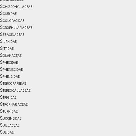
Schizophyllaceae
Sciuridae
Scolopacidae
Scrophulariaceae
Sebacinaceae
Silphidae
Sittidae
Solanaceae
Sphecidae
Spheniscidae
Sphingidae
Stercorariidae
Stereocaulaceae
Strigidae
Strophariaceae
Sturnidae
Succineidae
Suillaceae
Sulidae