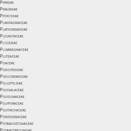
Pipridae
Pisauridae
Pitheciidae
Plantaginaceae
Platycnemididae
Pleurotaceae
Ploceidae
Plumbaginaceae
Pluteaceae
Poaceae
Podicipedidae
Podocnemididae
Polioptilidae
Polygalaceae
Polygonaceae
Polyporaceae
Polytrichaceae
Pontederiaceae
Potamogetonaceae
Potamotrygonidae