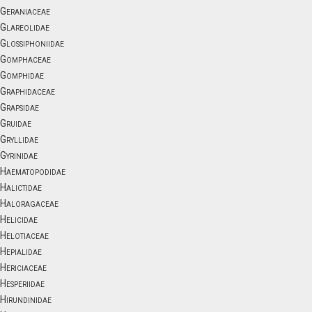
Geraniaceae
Glareolidae
Glossiphoniidae
Gomphaceae
Gomphidae
Graphidaceae
Grapsidae
Gruidae
Gryllidae
Gyrinidae
Haematopodidae
Halictidae
Haloragaceae
Helicidae
Helotiaceae
Hepialidae
Hericiaceae
Hesperiidae
Hirundinidae