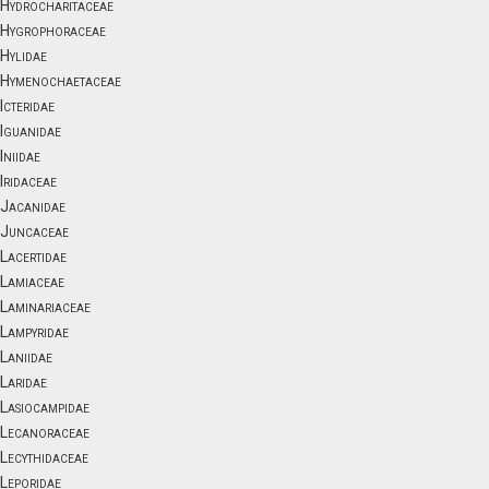
Hydrocharitaceae
Hygrophoraceae
Hylidae
Hymenochaetaceae
Icteridae
Iguanidae
Iniidae
Iridaceae
Jacanidae
Juncaceae
Lacertidae
Lamiaceae
Laminariaceae
Lampyridae
Laniidae
Laridae
Lasiocampidae
Lecanoraceae
Lecythidaceae
Leporidae