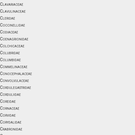
Clavariaceae
Clavulinaceae
Cleridae
Coccinellidae
Codiaceae
Coenagrionidae
Colchicaceae
Colubridae
Columbidae
Commelinaceae
Conocephalaceae
Convolvulaceae
Cordulegastridae
Corduliidae
Coreidae
Cornaceae
Corvidae
Corydalidae
Crabronidae