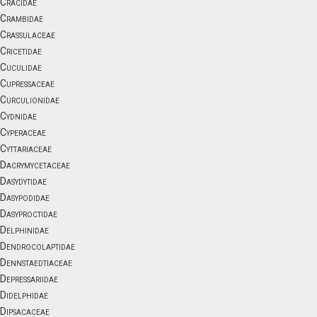
Cracidae
Crambidae
Crassulaceae
Cricetidae
Cuculidae
Cupressaceae
Curculionidae
Cydnidae
Cyperaceae
Cyttariaceae
Dacrymycetaceae
Dasydytidae
Dasypodidae
Dasyproctidae
Delphinidae
Dendrocolaptidae
Dennstaedtiaceae
Depressariidae
Didelphidae
Dipsacaceae