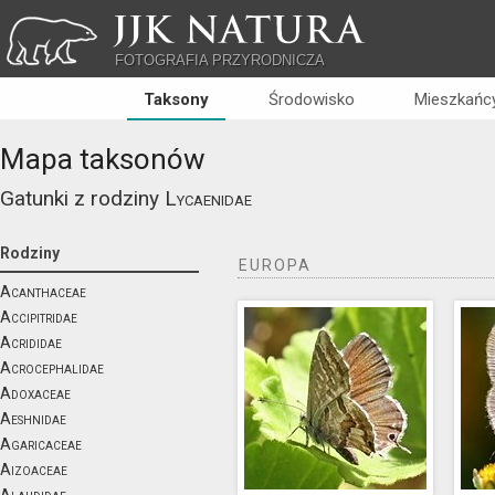
JJK NATURA
FOTOGRAFIA PRZYRODNICZA
Taksony
Środowisko
Mieszkańcy
Mapa taksonów
Gatunki z rodziny
Lycaenidae
Rodziny
EUROPA
Acanthaceae
Accipitridae
Acrididae
Acrocephalidae
Adoxaceae
Aeshnidae
Agaricaceae
Aizoaceae