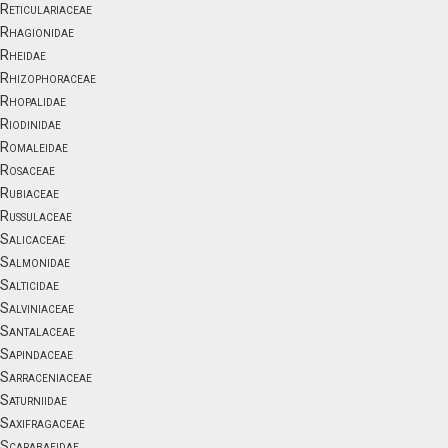
Reticulariaceae
Rhagionidae
Rheidae
Rhizophoraceae
Rhopalidae
Riodinidae
Romaleidae
Rosaceae
Rubiaceae
Russulaceae
Salicaceae
Salmonidae
Salticidae
Salviniaceae
Santalaceae
Sapindaceae
Sarraceniaceae
Saturniidae
Saxifragaceae
Scarabaeidae