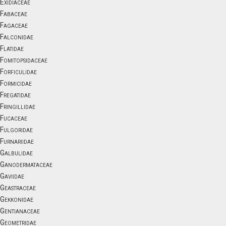
Exidiaceae
Fabaceae
Fagaceae
Falconidae
Flatidae
Fomitopsidaceae
Forficulidae
Formicidae
Fregatidae
Fringillidae
Fucaceae
Fulgoridae
Furnariidae
Galbulidae
Ganodermataceae
Gaviidae
Geastraceae
Gekkonidae
Gentianaceae
Geometridae