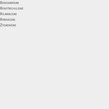
Xenodasyidae
Xenotrichulidae
Xylariaceae
Xyridaceae
Zygaenidae