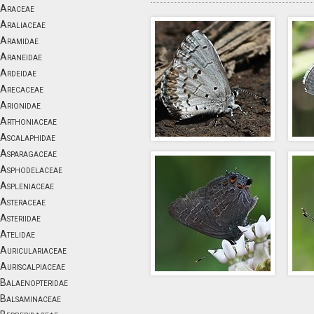
Araceae
Araliaceae
Aramidae
Araneidae
Ardeidae
Arecaceae
Arionidae
Arthoniaceae
Ascalaphidae
Asparagaceae
Asphodelaceae
Aspleniaceae
Asteraceae
Asteriidae
Atelidae
Auriculariaceae
Auriscalpiaceae
Balaenopteridae
Balsaminaceae