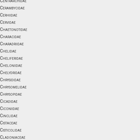
Centrarchidae
Cerambycidae
Cerhiidae
Cervidae
Chaetonotidae
Characidae
Charadriidae
Chelidae
Cheliferidae
Cheloniidae
Chelydridae
Chrysididae
Chrysomelidae
Chrysopidae
Cicadidae
Ciconiidae
Cinclidae
Cistaceae
Cisticolidae
Cladoniaceae