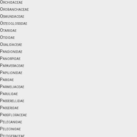
Orchidaceae
Orobanchaceae
Osmundaceae
Osteoglossidae
Otariidae
Otididae
Oxalidaceae
Pandionidae
Panorpidae
Papaveraceae
Papilionidae
Paridae
Parmeliaceae
Parulidae
Passerellidae
Passeridae
Passifloraceae
Pelecanidae
Pelecinidae
Peltigeraceae