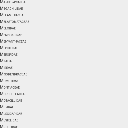
Marcgraviaceae
Megachilidae
Melanthiaceae
Melastomataceae
Meloidae
Membracidae
Menyanthaceae
Mephitidae
Meropidae
Mimidae
Miridae
Misodendraceae
Momotidae
Montiaceae
Morchellaceae
Motacillidae
Muridae
Muscicapidae
Mustelidae
Mutillidae