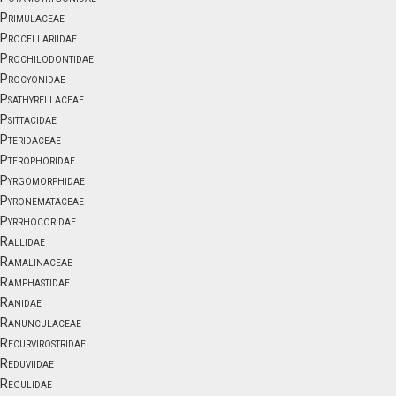
Primulaceae
Procellariidae
Prochilodontidae
Procyonidae
Psathyrellaceae
Psittacidae
Pteridaceae
Pterophoridae
Pyrgomorphidae
Pyronemataceae
Pyrrhocoridae
Rallidae
Ramalinaceae
Ramphastidae
Ranidae
Ranunculaceae
Recurvirostridae
Reduviidae
Regulidae