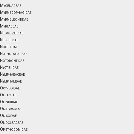
Mycenaceae
Myrmecophagidae
Myrmeleontidae
Myrtaceae
Neogosseidae
Nephilidae
Noctuidae
Nothofagaceae
Notodontidae
Nyctibiidae
Nymphaeaceae
Nymphalidae
Ocypodidae
Oleaceae
Olindiidae
Onagraceae
Oniscidae
Onocleaceae
Opisthocomidae