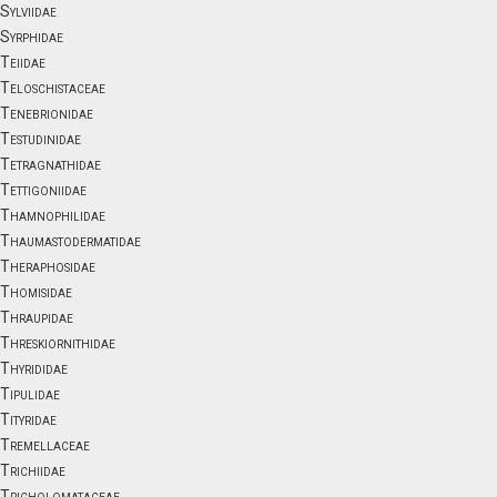
Sylviidae
Syrphidae
Teiidae
Teloschistaceae
Tenebrionidae
Testudinidae
Tetragnathidae
Tettigoniidae
Thamnophilidae
Thaumastodermatidae
Theraphosidae
Thomisidae
Thraupidae
Threskiornithidae
Thyrididae
Tipulidae
Tityridae
Tremellaceae
Trichiidae
Tricholomataceae