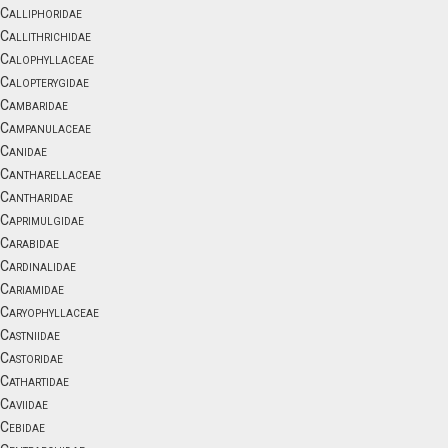
Calliphoridae
Callithrichidae
Calophyllaceae
Calopterygidae
Cambaridae
Campanulaceae
Canidae
Cantharellaceae
Cantharidae
Caprimulgidae
Carabidae
Cardinalidae
Cariamidae
Caryophyllaceae
Castniidae
Castoridae
Cathartidae
Caviidae
Cebidae