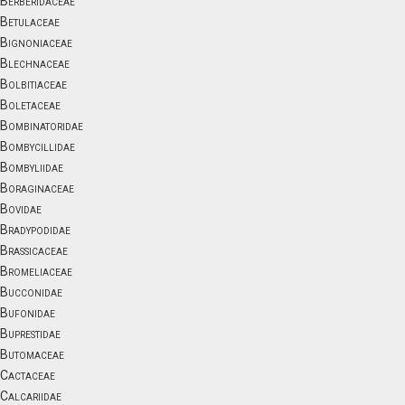
Berberidaceae
Betulaceae
Bignoniaceae
Blechnaceae
Bolbitiaceae
Boletaceae
Bombinatoridae
Bombycillidae
Bombyliidae
Boraginaceae
Bovidae
Bradypodidae
Brassicaceae
Bromeliaceae
Bucconidae
Bufonidae
Buprestidae
Butomaceae
Cactaceae
Calcariidae