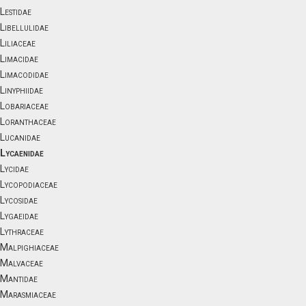
Lestidae
Libellulidae
Liliaceae
Limacidae
Limacodidae
Linyphiidae
Lobariaceae
Loranthaceae
Lucanidae
Lycaenidae
Lycidae
Lycopodiaceae
Lycosidae
Lygaeidae
Lythraceae
Malpighiaceae
Malvaceae
Mantidae
Marasmiaceae