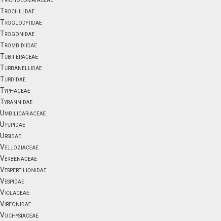
Trochilidae
Troglodytidae
Trogonidae
Trombidiidae
Tubiferaceae
Turbanellidae
Turdidae
Typhaceae
Tyrannidae
Umbilicariaceae
Upupidae
Ursidae
Velloziaceae
Verbenaceae
Vespertilionidae
Vespidae
Violaceae
Vireonidae
Vochysiaceae