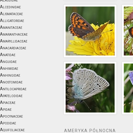
Alaudidae
Alcedinidae
Alismataceae
Alligatoridae
Amanitaceae
Amaranthaceae
Amaryllidaceae
Anacardiaceae
Anatidae
Anguidae
Anhimidae
Anhingidae
Anostomidae
Antilocapridae
Apatelodidae
Apiaceae
Apidae
Apocynaceae
Apodidae
Aquifoliaceae
AMERYKA PÓŁNOCNA