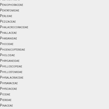
Peniophoraceae
Pentatomidae
Perlidae
Pezizaceae
Phalacrocoracidae
Phallaceae
Phasianidae
Phocidae
Phoenicopteridae
Pholcidae
Phryganeidae
Phylloscopidae
Phyllostomidae
Physalacriaceae
Physaraceae
Physciaceae
Picidae
Pieridae
Pinaceae