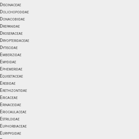
Discinaceae
Dolichopodidae
Donacobiidae
Drepanidae
Droseraceae
Dryopteridaceae
Dytiscidae
Emberizidae
Emydidae
Ephemeridae
Equisetaceae
Erebidae
Erethizontidae
Ericaceae
Erinaceidae
Eriocaulaceae
Estrildidae
Euphorbiaceae
Eurypygidae