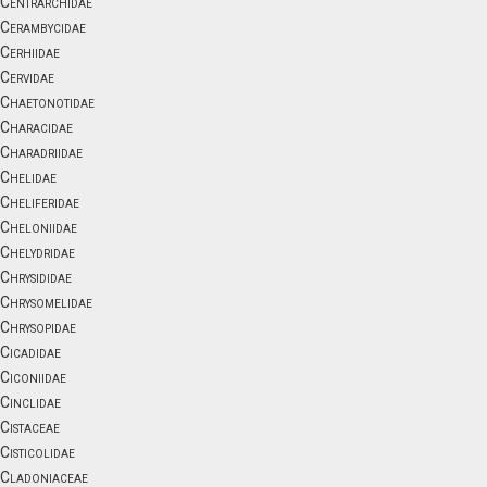
Centrarchidae
Cerambycidae
Cerhiidae
Cervidae
Chaetonotidae
Characidae
Charadriidae
Chelidae
Cheliferidae
Cheloniidae
Chelydridae
Chrysididae
Chrysomelidae
Chrysopidae
Cicadidae
Ciconiidae
Cinclidae
Cistaceae
Cisticolidae
Cladoniaceae