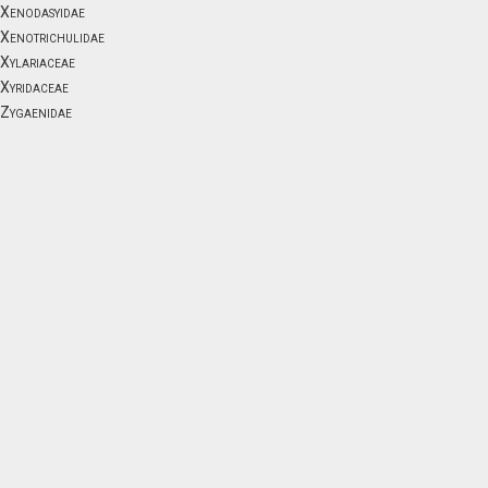
Xenodasyidae
Xenotrichulidae
Xylariaceae
Xyridaceae
Zygaenidae