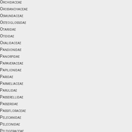
Orchidaceae
Orobanchaceae
Osmundaceae
Osteoglossidae
Otariidae
Otididae
Oxalidaceae
Pandionidae
Panorpidae
Papaveraceae
Papilionidae
Paridae
Parmeliaceae
Parulidae
Passerellidae
Passeridae
Passifloraceae
Pelecanidae
Pelecinidae
Peltigeraceae