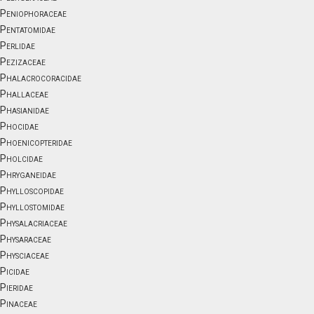
Peniophoraceae
Pentatomidae
Perlidae
Pezizaceae
Phalacrocoracidae
Phallaceae
Phasianidae
Phocidae
Phoenicopteridae
Pholcidae
Phryganeidae
Phylloscopidae
Phyllostomidae
Physalacriaceae
Physaraceae
Physciaceae
Picidae
Pieridae
Pinaceae