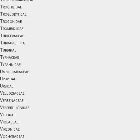
Trochilidae
Troglodytidae
Trogonidae
Trombidiidae
Tubiferaceae
Turbanellidae
Turdidae
Typhaceae
Tyrannidae
Umbilicariaceae
Upupidae
Ursidae
Velloziaceae
Verbenaceae
Vespertilionidae
Vespidae
Violaceae
Vireonidae
Vochysiaceae