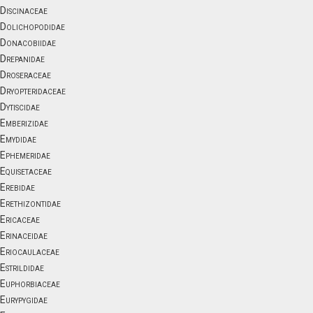
Discinaceae
Dolichopodidae
Donacobiidae
Drepanidae
Droseraceae
Dryopteridaceae
Dytiscidae
Emberizidae
Emydidae
Ephemeridae
Equisetaceae
Erebidae
Erethizontidae
Ericaceae
Erinaceidae
Eriocaulaceae
Estrildidae
Euphorbiaceae
Eurypygidae