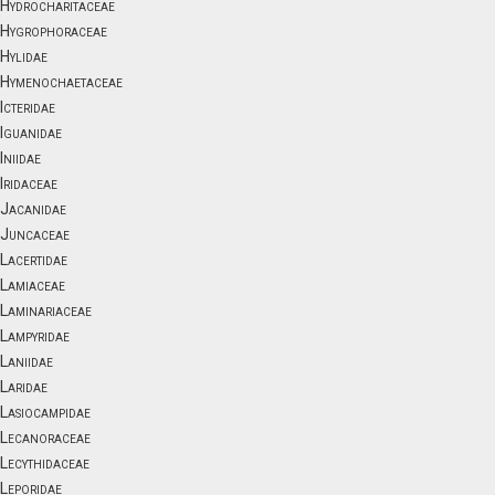
Hydrocharitaceae
Hygrophoraceae
Hylidae
Hymenochaetaceae
Icteridae
Iguanidae
Iniidae
Iridaceae
Jacanidae
Juncaceae
Lacertidae
Lamiaceae
Laminariaceae
Lampyridae
Laniidae
Laridae
Lasiocampidae
Lecanoraceae
Lecythidaceae
Leporidae