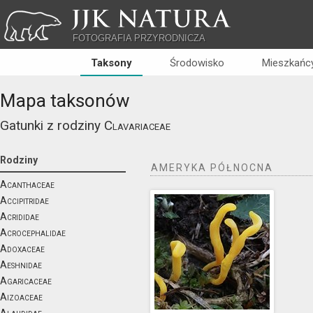
JJK NATURA
FOTOGRAFIA PRZYRODNICZA
Taksony
Środowisko
Mieszkańcy
Mapa taksonów
Gatunki z rodziny
Clavariaceae
Rodziny
AMERYKA PÓŁNOCNA
Acanthaceae
Accipitridae
Acrididae
Acrocephalidae
Adoxaceae
Aeshnidae
Agaricaceae
Aizoaceae