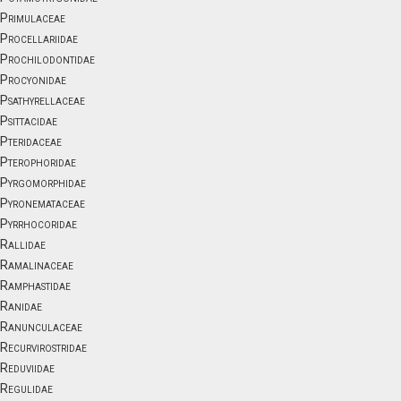
Primulaceae
Procellariidae
Prochilodontidae
Procyonidae
Psathyrellaceae
Psittacidae
Pteridaceae
Pterophoridae
Pyrgomorphidae
Pyronemataceae
Pyrrhocoridae
Rallidae
Ramalinaceae
Ramphastidae
Ranidae
Ranunculaceae
Recurvirostridae
Reduviidae
Regulidae