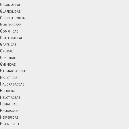
Geraniaceae
Glareolidae
Glossiphoniidae
Gomphaceae
Gomphidae
Graphidaceae
Grapsidae
Gruidae
Gryllidae
Gyrinidae
Haematopodidae
Halictidae
Haloragaceae
Helicidae
Helotiaceae
Hepialidae
Hericiaceae
Hesperiidae
Hirundinidae