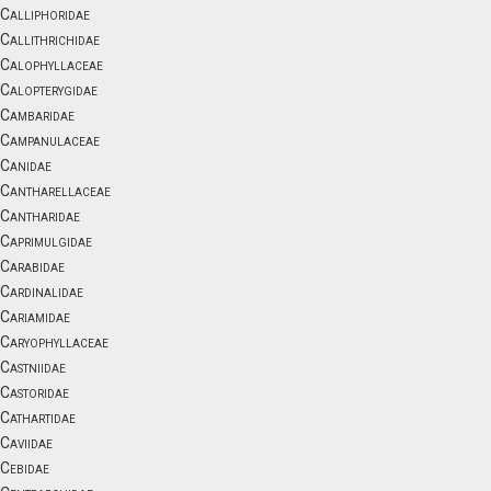
Calliphoridae
Callithrichidae
Calophyllaceae
Calopterygidae
Cambaridae
Campanulaceae
Canidae
Cantharellaceae
Cantharidae
Caprimulgidae
Carabidae
Cardinalidae
Cariamidae
Caryophyllaceae
Castniidae
Castoridae
Cathartidae
Caviidae
Cebidae