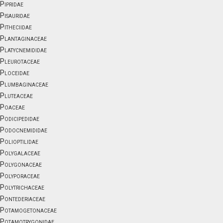
Pipridae
Pisauridae
Pitheciidae
Plantaginaceae
Platycnemididae
Pleurotaceae
Ploceidae
Plumbaginaceae
Pluteaceae
Poaceae
Podicipedidae
Podocnemididae
Polioptilidae
Polygalaceae
Polygonaceae
Polyporaceae
Polytrichaceae
Pontederiaceae
Potamogetonaceae
Potamotrygonidae