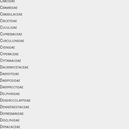
Cracidae
Crambidae
Crassulaceae
Cricetidae
Cuculidae
Cupressaceae
Curculionidae
Cydnidae
Cyperaceae
Cyttariaceae
Dacrymycetaceae
Dasydytidae
Dasypodidae
Dasyproctidae
Delphinidae
Dendrocolaptidae
Dennstaedtiaceae
Depressariidae
Didelphidae
Dipsacaceae