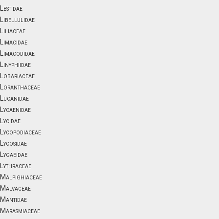
Lestidae
Libellulidae
Liliaceae
Limacidae
Limacodidae
Linyphiidae
Lobariaceae
Loranthaceae
Lucanidae
Lycaenidae
Lycidae
Lycopodiaceae
Lycosidae
Lygaeidae
Lythraceae
Malpighiaceae
Malvaceae
Mantidae
Marasmiaceae