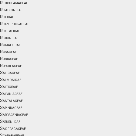
Reticulariaceae
Rhagionidae
Rheidae
Rhizophoraceae
Rhopalidae
Riodinidae
Romaleidae
Rosaceae
Rubiaceae
Russulaceae
Salicaceae
Salmonidae
Salticidae
Salviniaceae
Santalaceae
Sapindaceae
Sarraceniaceae
Saturniidae
Saxifragaceae
Scarabaeidae