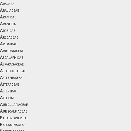
Araceae
Araliaceae
Aramidae
Araneidae
Ardeidae
Arecaceae
Arionidae
Arthoniaceae
Ascalaphidae
Asparagaceae
Asphodelaceae
Aspleniaceae
Asteraceae
Asteriidae
Atelidae
Auriculariaceae
Auriscalpiaceae
Balaenopteridae
Balsaminaceae