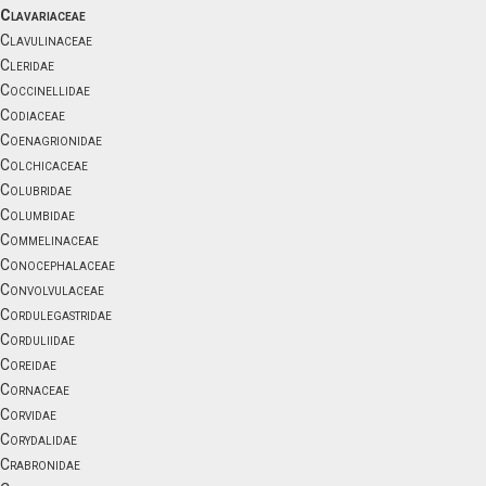
Clavariaceae
Clavulinaceae
Cleridae
Coccinellidae
Codiaceae
Coenagrionidae
Colchicaceae
Colubridae
Columbidae
Commelinaceae
Conocephalaceae
Convolvulaceae
Cordulegastridae
Corduliidae
Coreidae
Cornaceae
Corvidae
Corydalidae
Crabronidae