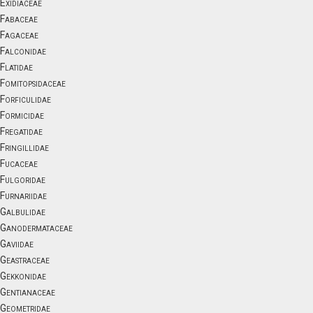
Exidiaceae
Fabaceae
Fagaceae
Falconidae
Flatidae
Fomitopsidaceae
Forficulidae
Formicidae
Fregatidae
Fringillidae
Fucaceae
Fulgoridae
Furnariidae
Galbulidae
Ganodermataceae
Gaviidae
Geastraceae
Gekkonidae
Gentianaceae
Geometridae