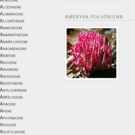
Alaudidae
Alcedinidae
Alismataceae
AMERYKA POŁUDNIOWA
Alligatoridae
Amanitaceae
Amaranthaceae
Amaryllidaceae
Anacardiaceae
Anatidae
Anguidae
Anhimidae
Anhingidae
Anostomidae
Antilocapridae
Apatelodidae
Apiaceae
Apidae
Apocynaceae
Apodidae
Aquifoliaceae