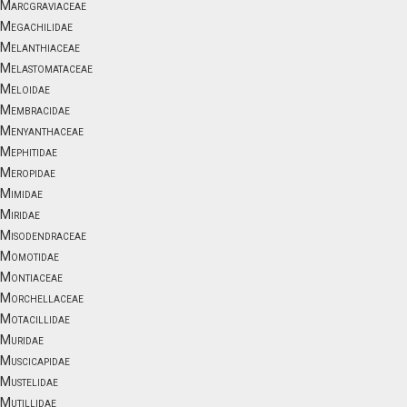
Marcgraviaceae
Megachilidae
Melanthiaceae
Melastomataceae
Meloidae
Membracidae
Menyanthaceae
Mephitidae
Meropidae
Mimidae
Miridae
Misodendraceae
Momotidae
Montiaceae
Morchellaceae
Motacillidae
Muridae
Muscicapidae
Mustelidae
Mutillidae