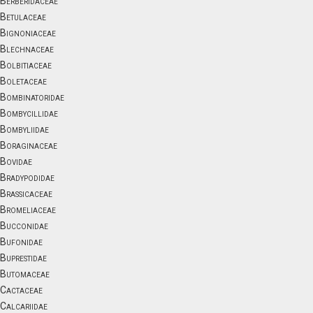
Berberidaceae
Betulaceae
Bignoniaceae
Blechnaceae
Bolbitiaceae
Boletaceae
Bombinatoridae
Bombycillidae
Bombyliidae
Boraginaceae
Bovidae
Bradypodidae
Brassicaceae
Bromeliaceae
Bucconidae
Bufonidae
Buprestidae
Butomaceae
Cactaceae
Calcariidae