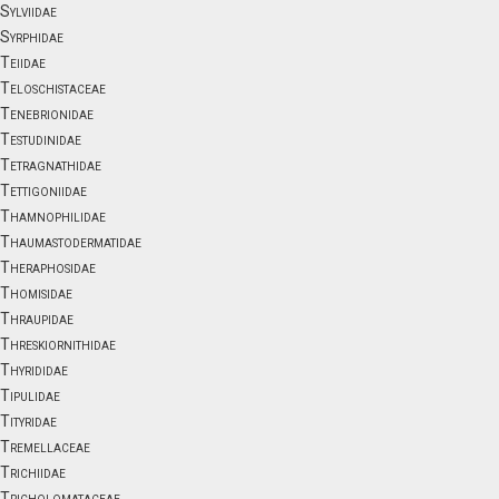
Sylviidae
Syrphidae
Teiidae
Teloschistaceae
Tenebrionidae
Testudinidae
Tetragnathidae
Tettigoniidae
Thamnophilidae
Thaumastodermatidae
Theraphosidae
Thomisidae
Thraupidae
Threskiornithidae
Thyrididae
Tipulidae
Tityridae
Tremellaceae
Trichiidae
Tricholomataceae