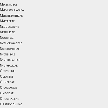
Mycenaceae
Myrmecophagidae
Myrmeleontidae
Myrtaceae
Neogosseidae
Nephilidae
Noctuidae
Nothofagaceae
Notodontidae
Nyctibiidae
Nymphaeaceae
Nymphalidae
Ocypodidae
Oleaceae
Olindiidae
Onagraceae
Oniscidae
Onocleaceae
Opisthocomidae