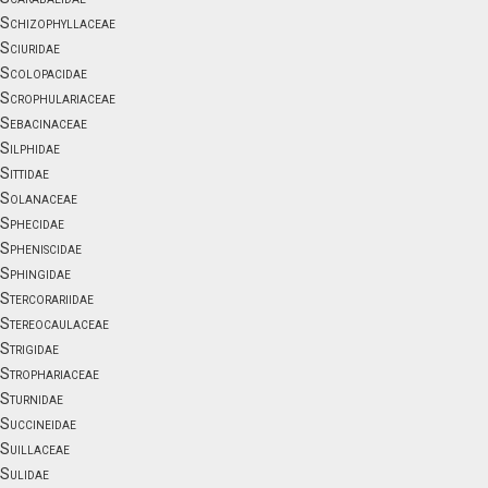
Schizophyllaceae
Sciuridae
Scolopacidae
Scrophulariaceae
Sebacinaceae
Silphidae
Sittidae
Solanaceae
Sphecidae
Spheniscidae
Sphingidae
Stercorariidae
Stereocaulaceae
Strigidae
Strophariaceae
Sturnidae
Succineidae
Suillaceae
Sulidae