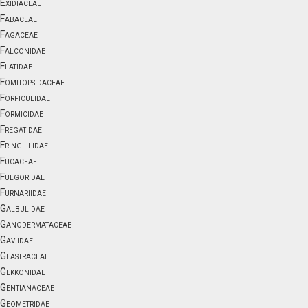
Exidiaceae
Fabaceae
Fagaceae
Falconidae
Flatidae
Fomitopsidaceae
Forficulidae
Formicidae
Fregatidae
Fringillidae
Fucaceae
Fulgoridae
Furnariidae
Galbulidae
Ganodermataceae
Gaviidae
Geastraceae
Gekkonidae
Gentianaceae
Geometridae