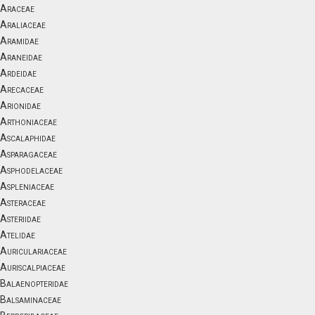
Araceae
Araliaceae
Aramidae
Araneidae
Ardeidae
Arecaceae
Arionidae
Arthoniaceae
Ascalaphidae
Asparagaceae
Asphodelaceae
Aspleniaceae
Asteraceae
Asteriidae
Atelidae
Auriculariaceae
Auriscalpiaceae
Balaenopteridae
Balsaminaceae