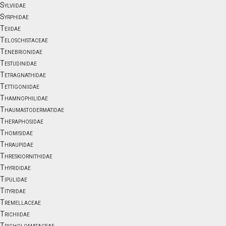
Sylviidae
Syrphidae
Teiidae
Teloschistaceae
Tenebrionidae
Testudinidae
Tetragnathidae
Tettigoniidae
Thamnophilidae
Thaumastodermatidae
Theraphosidae
Thomisidae
Thraupidae
Threskiornithidae
Thyrididae
Tipulidae
Tityridae
Tremellaceae
Trichiidae
Tricholomataceae