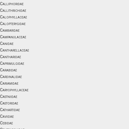
Calliphoridae
Callithrichidae
Calophyllaceae
Calopterygidae
Cambaridae
Campanulaceae
Canidae
Cantharellaceae
Cantharidae
Caprimulgidae
Carabidae
Cardinalidae
Cariamidae
Caryophyllaceae
Castniidae
Castoridae
Cathartidae
Caviidae
Cebidae