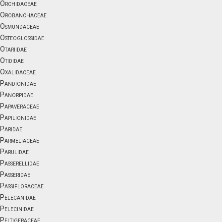
Orchidaceae
Orobanchaceae
Osmundaceae
Osteoglossidae
Otariidae
Otididae
Oxalidaceae
Pandionidae
Panorpidae
Papaveraceae
Papilionidae
Paridae
Parmeliaceae
Parulidae
Passerellidae
Passeridae
Passifloraceae
Pelecanidae
Pelecinidae
Peltigeraceae