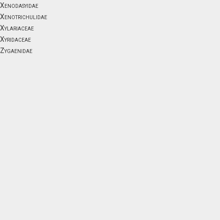
Xenodasyidae
Xenotrichulidae
Xylariaceae
Xyridaceae
Zygaenidae