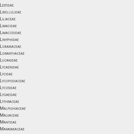
Lestidae
Libellulidae
Liliaceae
Limacidae
Limacodidae
Linyphiidae
Lobariaceae
Loranthaceae
Lucanidae
Lycaenidae
Lycidae
Lycopodiaceae
Lycosidae
Lygaeidae
Lythraceae
Malpighiaceae
Malvaceae
Mantidae
Marasmiaceae