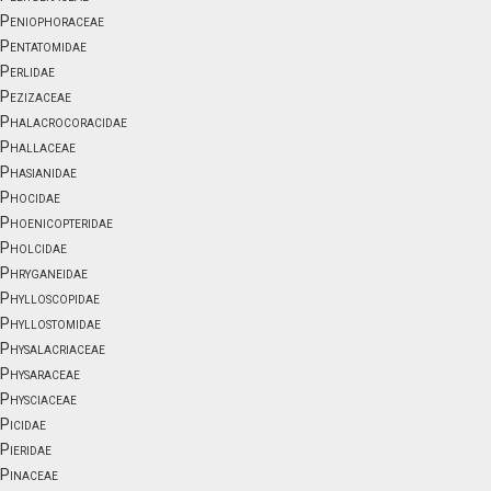
Peniophoraceae
Pentatomidae
Perlidae
Pezizaceae
Phalacrocoracidae
Phallaceae
Phasianidae
Phocidae
Phoenicopteridae
Pholcidae
Phryganeidae
Phylloscopidae
Phyllostomidae
Physalacriaceae
Physaraceae
Physciaceae
Picidae
Pieridae
Pinaceae