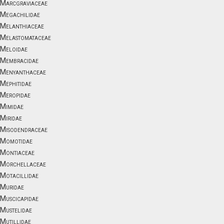
Marcgraviaceae
Megachilidae
Melanthiaceae
Melastomataceae
Meloidae
Membracidae
Menyanthaceae
Mephitidae
Meropidae
Mimidae
Miridae
Misodendraceae
Momotidae
Montiaceae
Morchellaceae
Motacillidae
Muridae
Muscicapidae
Mustelidae
Mutillidae