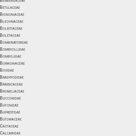
Berberidaceae
Betulaceae
Bignoniaceae
Blechnaceae
Bolbitiaceae
Boletaceae
Bombinatoridae
Bombycillidae
Bombyliidae
Boraginaceae
Bovidae
Bradypodidae
Brassicaceae
Bromeliaceae
Bucconidae
Bufonidae
Buprestidae
Butomaceae
Cactaceae
Calcariidae