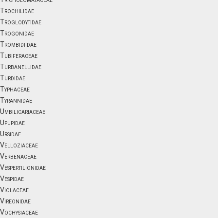
Trochilidae
Troglodytidae
Trogonidae
Trombidiidae
Tubiferaceae
Turbanellidae
Turdidae
Typhaceae
Tyrannidae
Umbilicariaceae
Upupidae
Ursidae
Velloziaceae
Verbenaceae
Vespertilionidae
Vespidae
Violaceae
Vireonidae
Vochysiaceae