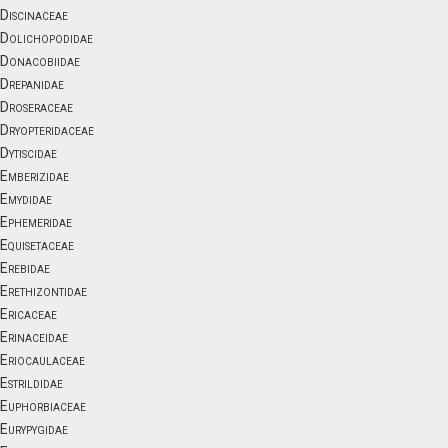
Discinaceae
Dolichopodidae
Donacobiidae
Drepanidae
Droseraceae
Dryopteridaceae
Dytiscidae
Emberizidae
Emydidae
Ephemeridae
Equisetaceae
Erebidae
Erethizontidae
Ericaceae
Erinaceidae
Eriocaulaceae
Estrildidae
Euphorbiaceae
Eurypygidae