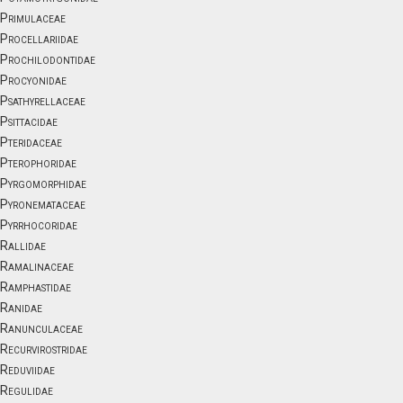
Primulaceae
Procellariidae
Prochilodontidae
Procyonidae
Psathyrellaceae
Psittacidae
Pteridaceae
Pterophoridae
Pyrgomorphidae
Pyronemataceae
Pyrrhocoridae
Rallidae
Ramalinaceae
Ramphastidae
Ranidae
Ranunculaceae
Recurvirostridae
Reduviidae
Regulidae