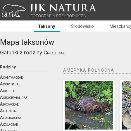
JJK NATURA
FOTOGRAFIA PRZYRODNICZA
Taksony
Środowisko
Mieszkańcy
Mapa taksonów
Gatunki z rodziny
Cricetidae
Rodziny
AMERYKA PÓŁNOCNA
Acanthaceae
Accipitridae
Acrididae
Acrocephalidae
Adoxaceae
Aeshnidae
Agaricaceae
Aizoaceae