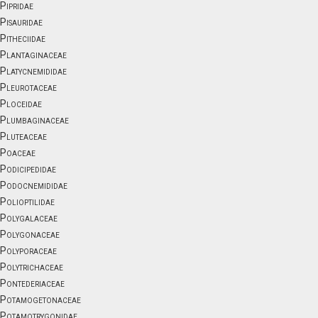
Pipridae
Pisauridae
Pitheciidae
Plantaginaceae
Platycnemididae
Pleurotaceae
Ploceidae
Plumbaginaceae
Pluteaceae
Poaceae
Podicipedidae
Podocnemididae
Polioptilidae
Polygalaceae
Polygonaceae
Polyporaceae
Polytrichaceae
Pontederiaceae
Potamogetonaceae
Potamotrygonidae