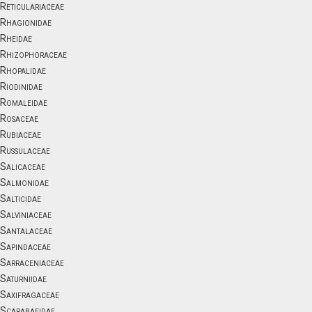
Reticulariaceae
Rhagionidae
Rheidae
Rhizophoraceae
Rhopalidae
Riodinidae
Romaleidae
Rosaceae
Rubiaceae
Russulaceae
Salicaceae
Salmonidae
Salticidae
Salviniaceae
Santalaceae
Sapindaceae
Sarraceniaceae
Saturniidae
Saxifragaceae
Scarabaeidae