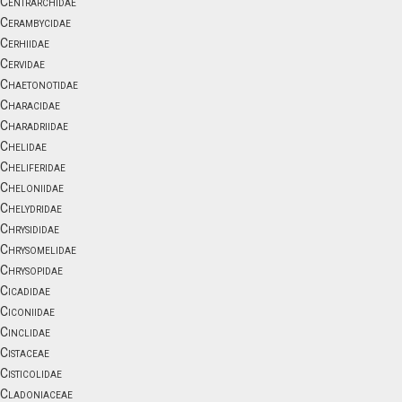
Centrarchidae
Cerambycidae
Cerhiidae
Cervidae
Chaetonotidae
Characidae
Charadriidae
Chelidae
Cheliferidae
Cheloniidae
Chelydridae
Chrysididae
Chrysomelidae
Chrysopidae
Cicadidae
Ciconiidae
Cinclidae
Cistaceae
Cisticolidae
Cladoniaceae