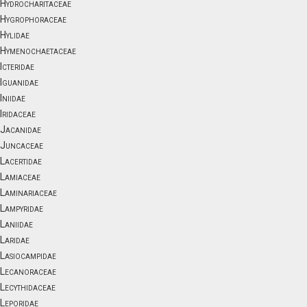
Hydrocharitaceae
Hygrophoraceae
Hylidae
Hymenochaetaceae
Icteridae
Iguanidae
Iniidae
Iridaceae
Jacanidae
Juncaceae
Lacertidae
Lamiaceae
Laminariaceae
Lampyridae
Laniidae
Laridae
Lasiocampidae
Lecanoraceae
Lecythidaceae
Leporidae