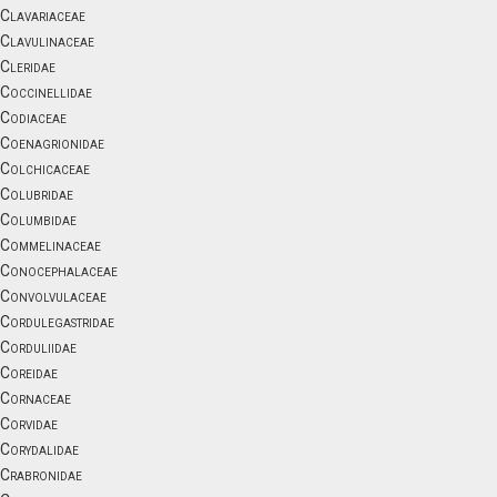
Clavariaceae
Clavulinaceae
Cleridae
Coccinellidae
Codiaceae
Coenagrionidae
Colchicaceae
Colubridae
Columbidae
Commelinaceae
Conocephalaceae
Convolvulaceae
Cordulegastridae
Corduliidae
Coreidae
Cornaceae
Corvidae
Corydalidae
Crabronidae