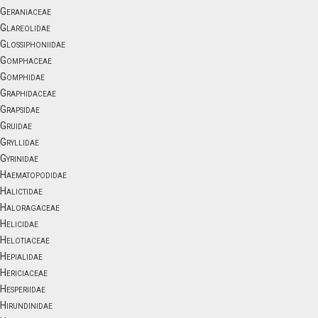
Geraniaceae
Glareolidae
Glossiphoniidae
Gomphaceae
Gomphidae
Graphidaceae
Grapsidae
Gruidae
Gryllidae
Gyrinidae
Haematopodidae
Halictidae
Haloragaceae
Helicidae
Helotiaceae
Hepialidae
Hericiaceae
Hesperiidae
Hirundinidae