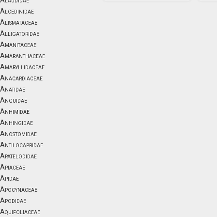
Alaudidae
Alcedinidae
Alismataceae
Alligatoridae
Amanitaceae
Amaranthaceae
Amaryllidaceae
Anacardiaceae
Anatidae
Anguidae
Anhimidae
Anhingidae
Anostomidae
Antilocapridae
Apatelodidae
Apiaceae
Apidae
Apocynaceae
Apodidae
Aquifoliaceae