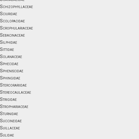
Schizophyllaceae
Sciuridae
Scolopacidae
Scrophulariaceae
Sebacinaceae
Silphidae
Sittidae
Solanaceae
Sphecidae
Spheniscidae
Sphingidae
Stercorariidae
Stereocaulaceae
Strigidae
Strophariaceae
Sturnidae
Succineidae
Suillaceae
Sulidae