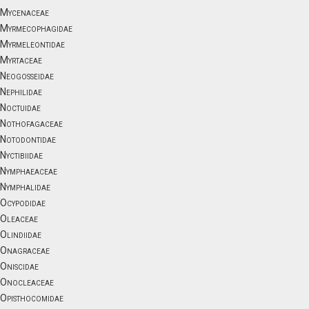
Mycenaceae
Myrmecophagidae
Myrmeleontidae
Myrtaceae
Neogosseidae
Nephilidae
Noctuidae
Nothofagaceae
Notodontidae
Nyctibiidae
Nymphaeaceae
Nymphalidae
Ocypodidae
Oleaceae
Olindiidae
Onagraceae
Oniscidae
Onocleaceae
Opisthocomidae