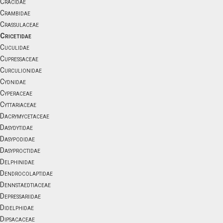
Cracidae
Crambidae
Crassulaceae
Cricetidae
Cuculidae
Cupressaceae
Curculionidae
Cydnidae
Cyperaceae
Cyttariaceae
Dacrymycetaceae
Dasydytidae
Dasypodidae
Dasyproctidae
Delphinidae
Dendrocolaptidae
Dennstaedtiaceae
Depressariidae
Didelphidae
Dipsacaceae