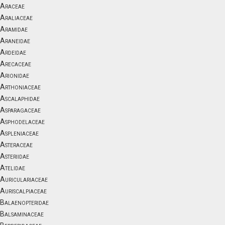
Araceae
Araliaceae
Aramidae
Araneidae
Ardeidae
Arecaceae
Arionidae
Arthoniaceae
Ascalaphidae
Asparagaceae
Asphodelaceae
Aspleniaceae
Asteraceae
Asteriidae
Atelidae
Auriculariaceae
Auriscalpiaceae
Balaenopteridae
Balsaminaceae