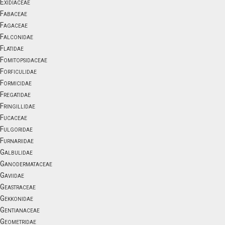
Exidiaceae
Fabaceae
Fagaceae
Falconidae
Flatidae
Fomitopsidaceae
Forficulidae
Formicidae
Fregatidae
Fringillidae
Fucaceae
Fulgoridae
Furnariidae
Galbulidae
Ganodermataceae
Gaviidae
Geastraceae
Gekkonidae
Gentianaceae
Geometridae