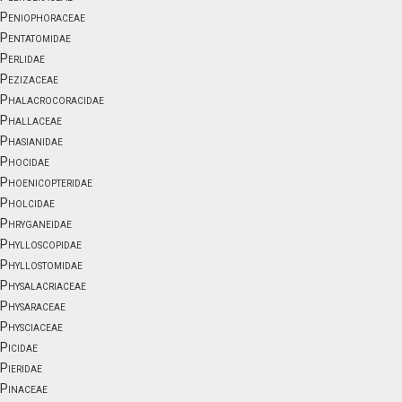
Peniophoraceae
Pentatomidae
Perlidae
Pezizaceae
Phalacrocoracidae
Phallaceae
Phasianidae
Phocidae
Phoenicopteridae
Pholcidae
Phryganeidae
Phylloscopidae
Phyllostomidae
Physalacriaceae
Physaraceae
Physciaceae
Picidae
Pieridae
Pinaceae