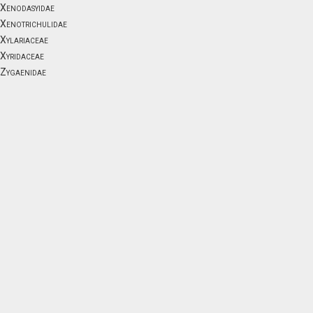
Xenodasyidae
Xenotrichulidae
Xylariaceae
Xyridaceae
Zygaenidae