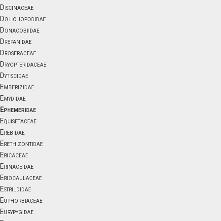
Discinaceae
Dolichopodidae
Donacobiidae
Drepanidae
Droseraceae
Dryopteridaceae
Dytiscidae
Emberizidae
Emydidae
Ephemeridae
Equisetaceae
Erebidae
Erethizontidae
Ericaceae
Erinaceidae
Eriocaulaceae
Estrildidae
Euphorbiaceae
Eurypygidae