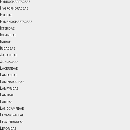
Hydrocharitaceae
Hygrophoraceae
Hylidae
Hymenochaetaceae
Icteridae
Iguanidae
Iniidae
Iridaceae
Jacanidae
Juncaceae
Lacertidae
Lamiaceae
Laminariaceae
Lampyridae
Laniidae
Laridae
Lasiocampidae
Lecanoraceae
Lecythidaceae
Leporidae