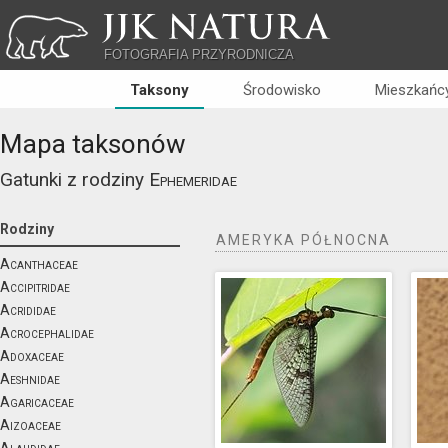
JJK NATURA
FOTOGRAFIA PRZYRODNICZA
Taksony
Środowisko
Mieszkańcy
Mapa taksonów
Gatunki z rodziny
Ephemeridae
Rodziny
AMERYKA PÓŁNOCNA
Acanthaceae
Accipitridae
Acrididae
Acrocephalidae
Adoxaceae
Aeshnidae
Agaricaceae
Aizoaceae