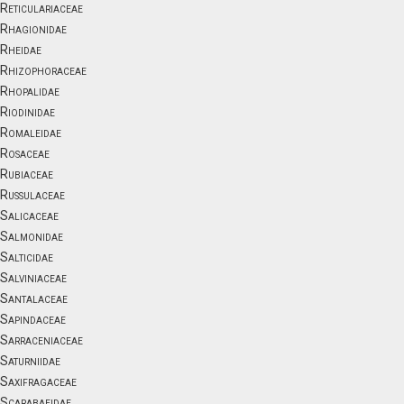
Reticulariaceae
Rhagionidae
Rheidae
Rhizophoraceae
Rhopalidae
Riodinidae
Romaleidae
Rosaceae
Rubiaceae
Russulaceae
Salicaceae
Salmonidae
Salticidae
Salviniaceae
Santalaceae
Sapindaceae
Sarraceniaceae
Saturniidae
Saxifragaceae
Scarabaeidae