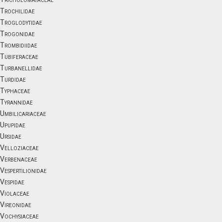
Trochilidae
Troglodytidae
Trogonidae
Trombidiidae
Tubiferaceae
Turbanellidae
Turdidae
Typhaceae
Tyrannidae
Umbilicariaceae
Upupidae
Ursidae
Velloziaceae
Verbenaceae
Vespertilionidae
Vespidae
Violaceae
Vireonidae
Vochysiaceae