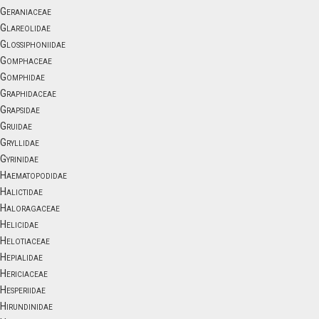
Geraniaceae
Glareolidae
Glossiphoniidae
Gomphaceae
Gomphidae
Graphidaceae
Grapsidae
Gruidae
Gryllidae
Gyrinidae
Haematopodidae
Halictidae
Haloragaceae
Helicidae
Helotiaceae
Hepialidae
Hericiaceae
Hesperiidae
Hirundinidae