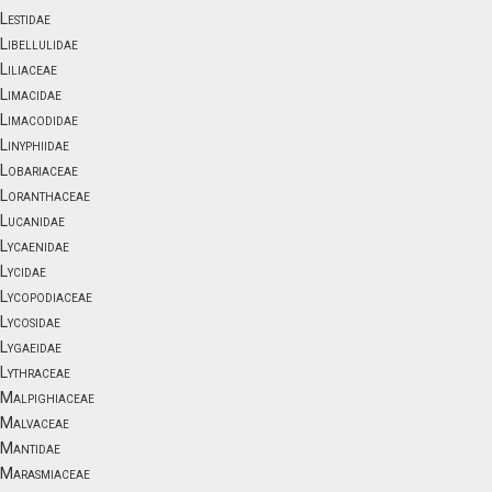
Lestidae
Libellulidae
Liliaceae
Limacidae
Limacodidae
Linyphiidae
Lobariaceae
Loranthaceae
Lucanidae
Lycaenidae
Lycidae
Lycopodiaceae
Lycosidae
Lygaeidae
Lythraceae
Malpighiaceae
Malvaceae
Mantidae
Marasmiaceae