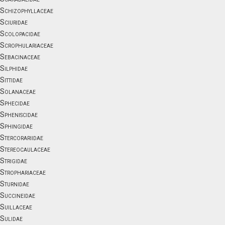
Schizophyllaceae
Sciuridae
Scolopacidae
Scrophulariaceae
Sebacinaceae
Silphidae
Sittidae
Solanaceae
Sphecidae
Spheniscidae
Sphingidae
Stercorariidae
Stereocaulaceae
Strigidae
Strophariaceae
Sturnidae
Succineidae
Suillaceae
Sulidae