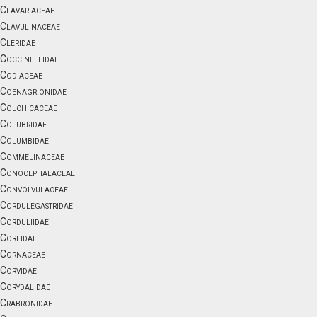
Clavariaceae
Clavulinaceae
Cleridae
Coccinellidae
Codiaceae
Coenagrionidae
Colchicaceae
Colubridae
Columbidae
Commelinaceae
Conocephalaceae
Convolvulaceae
Cordulegastridae
Corduliidae
Coreidae
Cornaceae
Corvidae
Corydalidae
Crabronidae