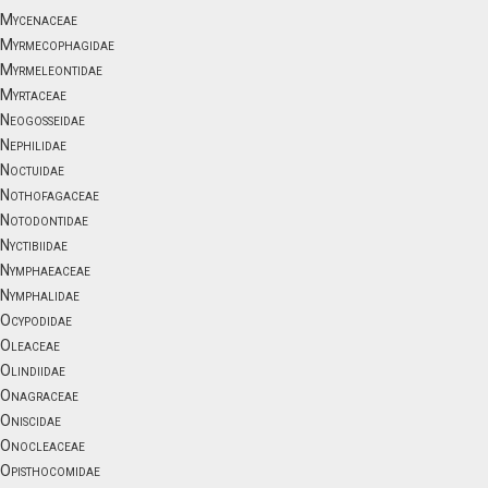
Mycenaceae
Myrmecophagidae
Myrmeleontidae
Myrtaceae
Neogosseidae
Nephilidae
Noctuidae
Nothofagaceae
Notodontidae
Nyctibiidae
Nymphaeaceae
Nymphalidae
Ocypodidae
Oleaceae
Olindiidae
Onagraceae
Oniscidae
Onocleaceae
Opisthocomidae