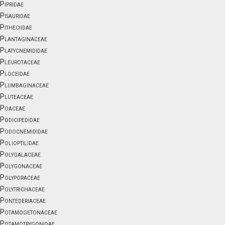
Pipridae
Pisauridae
Pitheciidae
Plantaginaceae
Platycnemididae
Pleurotaceae
Ploceidae
Plumbaginaceae
Pluteaceae
Poaceae
Podicipedidae
Podocnemididae
Polioptilidae
Polygalaceae
Polygonaceae
Polyporaceae
Polytrichaceae
Pontederiaceae
Potamogetonaceae
Potamotrygonidae