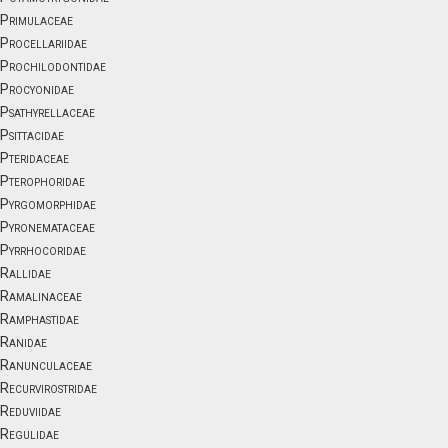
Primulaceae
Procellariidae
Prochilodontidae
Procyonidae
Psathyrellaceae
Psittacidae
Pteridaceae
Pterophoridae
Pyrgomorphidae
Pyronemataceae
Pyrrhocoridae
Rallidae
Ramalinaceae
Ramphastidae
Ranidae
Ranunculaceae
Recurvirostridae
Reduviidae
Regulidae