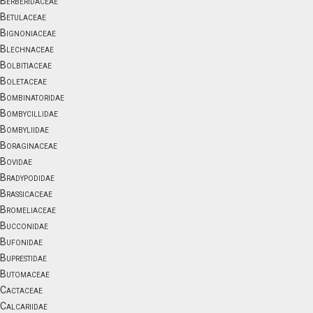
Berberidaceae
Betulaceae
Bignoniaceae
Blechnaceae
Bolbitiaceae
Boletaceae
Bombinatoridae
Bombycillidae
Bombyliidae
Boraginaceae
Bovidae
Bradypodidae
Brassicaceae
Bromeliaceae
Bucconidae
Bufonidae
Buprestidae
Butomaceae
Cactaceae
Calcariidae