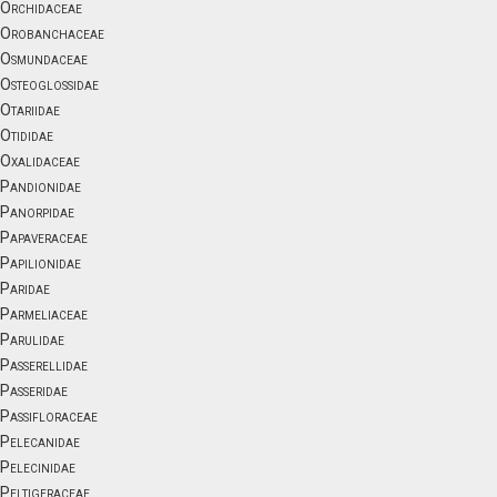
Orchidaceae
Orobanchaceae
Osmundaceae
Osteoglossidae
Otariidae
Otididae
Oxalidaceae
Pandionidae
Panorpidae
Papaveraceae
Papilionidae
Paridae
Parmeliaceae
Parulidae
Passerellidae
Passeridae
Passifloraceae
Pelecanidae
Pelecinidae
Peltigeraceae