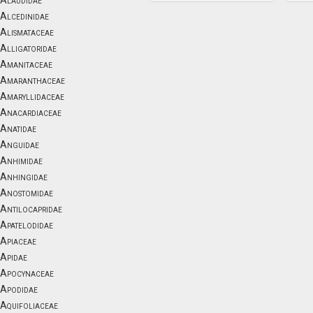
Alaudidae
Alcedinidae
Alismataceae
Alligatoridae
Amanitaceae
Amaranthaceae
Amaryllidaceae
Anacardiaceae
Anatidae
Anguidae
Anhimidae
Anhingidae
Anostomidae
Antilocapridae
Apatelodidae
Apiaceae
Apidae
Apocynaceae
Apodidae
Aquifoliaceae