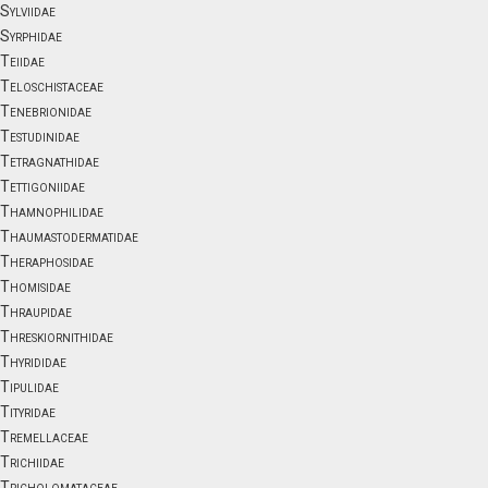
Sylviidae
Syrphidae
Teiidae
Teloschistaceae
Tenebrionidae
Testudinidae
Tetragnathidae
Tettigoniidae
Thamnophilidae
Thaumastodermatidae
Theraphosidae
Thomisidae
Thraupidae
Threskiornithidae
Thyrididae
Tipulidae
Tityridae
Tremellaceae
Trichiidae
Tricholomataceae