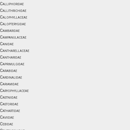
Calliphoridae
Callithrichidae
Calophyllaceae
Calopterygidae
Cambaridae
Campanulaceae
Canidae
Cantharellaceae
Cantharidae
Caprimulgidae
Carabidae
Cardinalidae
Cariamidae
Caryophyllaceae
Castniidae
Castoridae
Cathartidae
Caviidae
Cebidae