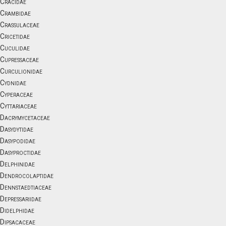
Cracidae
Crambidae
Crassulaceae
Cricetidae
Cuculidae
Cupressaceae
Curculionidae
Cydnidae
Cyperaceae
Cyttariaceae
Dacrymycetaceae
Dasydytidae
Dasypodidae
Dasyproctidae
Delphinidae
Dendrocolaptidae
Dennstaedtiaceae
Depressariidae
Didelphidae
Dipsacaceae