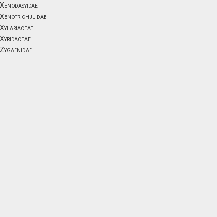
Xenodasyidae
Xenotrichulidae
Xylariaceae
Xyridaceae
Zygaenidae