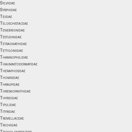
Sylviidae
Syrphidae
Teiidae
Teloschistaceae
Tenebrionidae
Testudinidae
Tetragnathidae
Tettigoniidae
Thamnophilidae
Thaumastodermatidae
Theraphosidae
Thomisidae
Thraupidae
Threskiornithidae
Thyrididae
Tipulidae
Tityridae
Tremellaceae
Trichiidae
Tricholomataceae