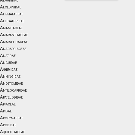
Alaudidae
Alcedinidae
Alismataceae
Alligatoridae
Amanitaceae
Amaranthaceae
Amaryllidaceae
Anacardiaceae
Anatidae
Anguidae
Anhimidae
Anhingidae
Anostomidae
Antilocapridae
Apatelodidae
Apiaceae
Apidae
Apocynaceae
Apodidae
Aquifoliaceae