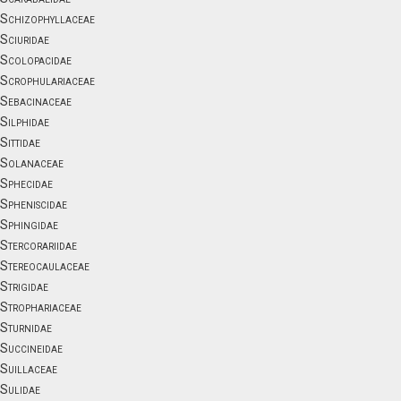
Schizophyllaceae
Sciuridae
Scolopacidae
Scrophulariaceae
Sebacinaceae
Silphidae
Sittidae
Solanaceae
Sphecidae
Spheniscidae
Sphingidae
Stercorariidae
Stereocaulaceae
Strigidae
Strophariaceae
Sturnidae
Succineidae
Suillaceae
Sulidae