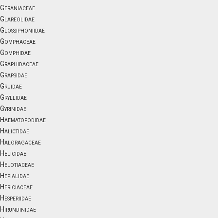
Geraniaceae
Glareolidae
Glossiphoniidae
Gomphaceae
Gomphidae
Graphidaceae
Grapsidae
Gruidae
Gryllidae
Gyrinidae
Haematopodidae
Halictidae
Haloragaceae
Helicidae
Helotiaceae
Hepialidae
Hericiaceae
Hesperiidae
Hirundinidae