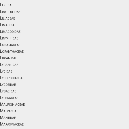
Lestidae
Libellulidae
Liliaceae
Limacidae
Limacodidae
Linyphiidae
Lobariaceae
Loranthaceae
Lucanidae
Lycaenidae
Lycidae
Lycopodiaceae
Lycosidae
Lygaeidae
Lythraceae
Malpighiaceae
Malvaceae
Mantidae
Marasmiaceae