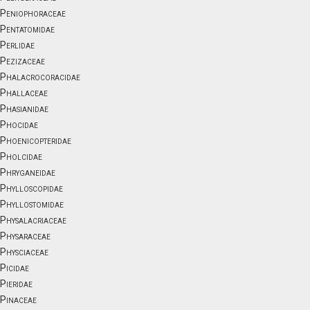
Peniophoraceae
Pentatomidae
Perlidae
Pezizaceae
Phalacrocoracidae
Phallaceae
Phasianidae
Phocidae
Phoenicopteridae
Pholcidae
Phryganeidae
Phylloscopidae
Phyllostomidae
Physalacriaceae
Physaraceae
Physciaceae
Picidae
Pieridae
Pinaceae