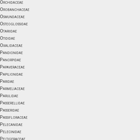
Orchidaceae
Orobanchaceae
Osmundaceae
Osteoglossidae
Otariidae
Otididae
Oxalidaceae
Pandionidae
Panorpidae
Papaveraceae
Papilionidae
Paridae
Parmeliaceae
Parulidae
Passerellidae
Passeridae
Passifloraceae
Pelecanidae
Pelecinidae
Peltigeraceae