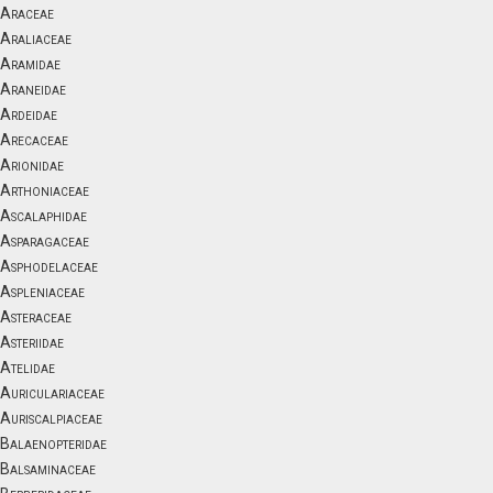
Araceae
Araliaceae
Aramidae
Araneidae
Ardeidae
Arecaceae
Arionidae
Arthoniaceae
Ascalaphidae
Asparagaceae
Asphodelaceae
Aspleniaceae
Asteraceae
Asteriidae
Atelidae
Auriculariaceae
Auriscalpiaceae
Balaenopteridae
Balsaminaceae