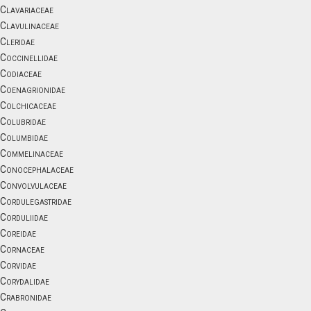
Clavariaceae
Clavulinaceae
Cleridae
Coccinellidae
Codiaceae
Coenagrionidae
Colchicaceae
Colubridae
Columbidae
Commelinaceae
Conocephalaceae
Convolvulaceae
Cordulegastridae
Corduliidae
Coreidae
Cornaceae
Corvidae
Corydalidae
Crabronidae