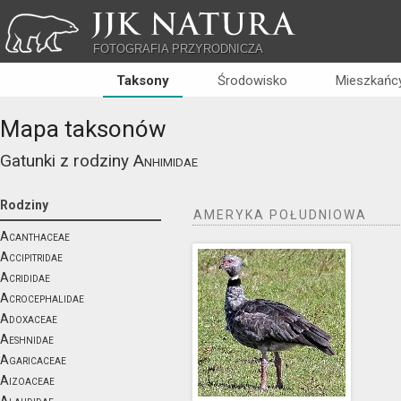
JJK NATURA
FOTOGRAFIA PRZYRODNICZA
Taksony
Środowisko
Mieszkańcy
Mapa taksonów
Gatunki z rodziny
Anhimidae
Rodziny
AMERYKA POŁUDNIOWA
Acanthaceae
Accipitridae
Acrididae
Acrocephalidae
Adoxaceae
Aeshnidae
Agaricaceae
Aizoaceae