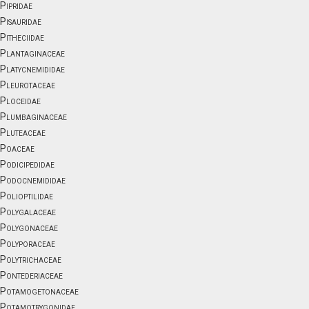
Pipridae
Pisauridae
Pitheciidae
Plantaginaceae
Platycnemididae
Pleurotaceae
Ploceidae
Plumbaginaceae
Pluteaceae
Poaceae
Podicipedidae
Podocnemididae
Polioptilidae
Polygalaceae
Polygonaceae
Polyporaceae
Polytrichaceae
Pontederiaceae
Potamogetonaceae
Potamotrygonidae