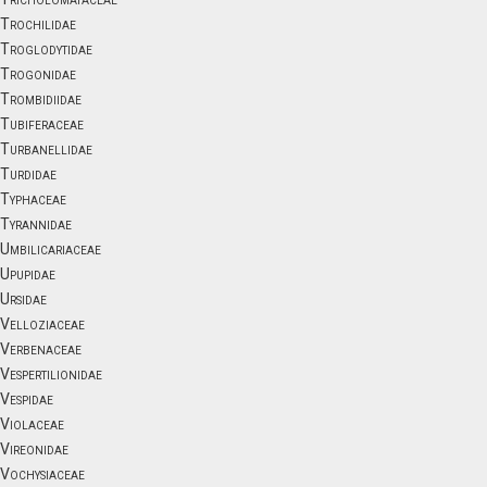
Trochilidae
Troglodytidae
Trogonidae
Trombidiidae
Tubiferaceae
Turbanellidae
Turdidae
Typhaceae
Tyrannidae
Umbilicariaceae
Upupidae
Ursidae
Velloziaceae
Verbenaceae
Vespertilionidae
Vespidae
Violaceae
Vireonidae
Vochysiaceae