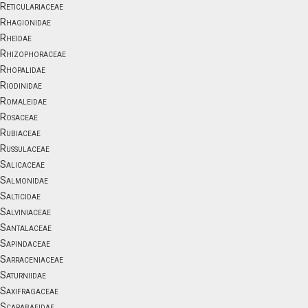
Reticulariaceae
Rhagionidae
Rheidae
Rhizophoraceae
Rhopalidae
Riodinidae
Romaleidae
Rosaceae
Rubiaceae
Russulaceae
Salicaceae
Salmonidae
Salticidae
Salviniaceae
Santalaceae
Sapindaceae
Sarraceniaceae
Saturniidae
Saxifragaceae
Scarabaeidae