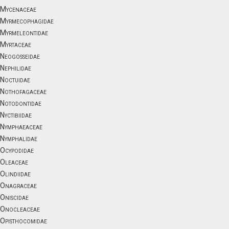
Mycenaceae
Myrmecophagidae
Myrmeleontidae
Myrtaceae
Neogosseidae
Nephilidae
Noctuidae
Nothofagaceae
Notodontidae
Nyctibiidae
Nymphaeaceae
Nymphalidae
Ocypodidae
Oleaceae
Olindiidae
Onagraceae
Oniscidae
Onocleaceae
Opisthocomidae