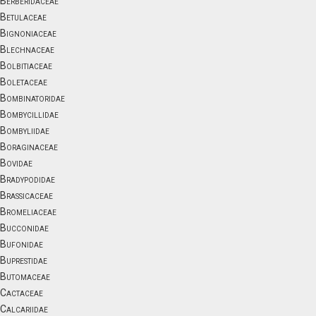
Berberidaceae
Betulaceae
Bignoniaceae
Blechnaceae
Bolbitiaceae
Boletaceae
Bombinatoridae
Bombycillidae
Bombyliidae
Boraginaceae
Bovidae
Bradypodidae
Brassicaceae
Bromeliaceae
Bucconidae
Bufonidae
Buprestidae
Butomaceae
Cactaceae
Calcariidae