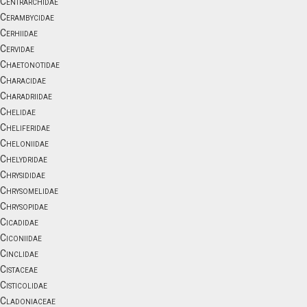
Centrarchidae
Cerambycidae
Cerhiidae
Cervidae
Chaetonotidae
Characidae
Charadriidae
Chelidae
Cheliferidae
Cheloniidae
Chelydridae
Chrysididae
Chrysomelidae
Chrysopidae
Cicadidae
Ciconiidae
Cinclidae
Cistaceae
Cisticolidae
Cladoniaceae