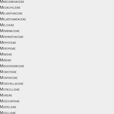
Marcgraviaceae
Megachilidae
Melanthiaceae
Melastomataceae
Meloidae
Membracidae
Menyanthaceae
Mephitidae
Meropidae
Mimidae
Miridae
Misodendraceae
Momotidae
Montiaceae
Morchellaceae
Motacillidae
Muridae
Muscicapidae
Mustelidae
Mutillidae