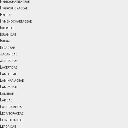
Hydrocharitaceae
Hygrophoraceae
Hylidae
Hymenochaetaceae
Icteridae
Iguanidae
Iniidae
Iridaceae
Jacanidae
Juncaceae
Lacertidae
Lamiaceae
Laminariaceae
Lampyridae
Laniidae
Laridae
Lasiocampidae
Lecanoraceae
Lecythidaceae
Leporidae