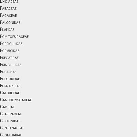
Exidiaceae
Fabaceae
Fagaceae
Falconidae
Flatidae
Fomitopsidaceae
Forficulidae
Formicidae
Fregatidae
Fringillidae
Fucaceae
Fulgoridae
Furnariidae
Galbulidae
Ganodermataceae
Gaviidae
Geastraceae
Gekkonidae
Gentianaceae
Geometridae