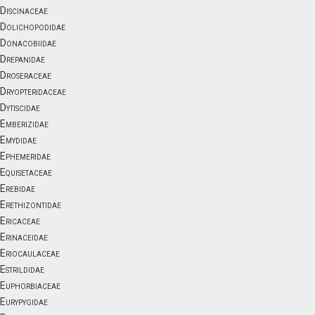
Discinaceae
Dolichopodidae
Donacobiidae
Drepanidae
Droseraceae
Dryopteridaceae
Dytiscidae
Emberizidae
Emydidae
Ephemeridae
Equisetaceae
Erebidae
Erethizontidae
Ericaceae
Erinaceidae
Eriocaulaceae
Estrildidae
Euphorbiaceae
Eurypygidae