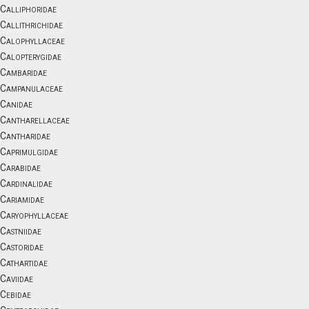
Calliphoridae
Callithrichidae
Calophyllaceae
Calopterygidae
Cambaridae
Campanulaceae
Canidae
Cantharellaceae
Cantharidae
Caprimulgidae
Carabidae
Cardinalidae
Cariamidae
Caryophyllaceae
Castniidae
Castoridae
Cathartidae
Caviidae
Cebidae