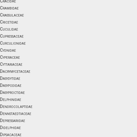
Cracidae
Crambidae
Crassulaceae
Cricetidae
Cuculidae
Cupressaceae
Curculionidae
Cydnidae
Cyperaceae
Cyttariaceae
Dacrymycetaceae
Dasydytidae
Dasypodidae
Dasyproctidae
Delphinidae
Dendrocolaptidae
Dennstaedtiaceae
Depressariidae
Didelphidae
Dipsacaceae