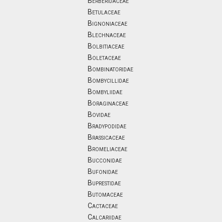
Berberidaceae
Betulaceae
Bignoniaceae
Blechnaceae
Bolbitiaceae
Boletaceae
Bombinatoridae
Bombycillidae
Bombyliidae
Boraginaceae
Bovidae
Bradypodidae
Brassicaceae
Bromeliaceae
Bucconidae
Bufonidae
Buprestidae
Butomaceae
Cactaceae
Calcariidae