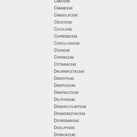
Cracidae
Crambidae
Crassulaceae
Cricetidae
Cuculidae
Cupressaceae
Curculionidae
Cydnidae
Cyperaceae
Cyttariaceae
Dacrymycetaceae
Dasydytidae
Dasypodidae
Dasyproctidae
Delphinidae
Dendrocolaptidae
Dennstaedtiaceae
Depressariidae
Didelphidae
Dipsacaceae