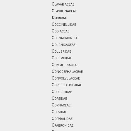
Clavariaceae
Clavulinaceae
Cleridae
Coccinellidae
Codiaceae
Coenagrionidae
Colchicaceae
Colubridae
Columbidae
Commelinaceae
Conocephalaceae
Convolvulaceae
Cordulegastridae
Corduliidae
Coreidae
Cornaceae
Corvidae
Corydalidae
Crabronidae