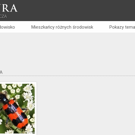
RA
CZA
dowisko
Mieszkańcy różnych środowisk
Pokazy tema
A