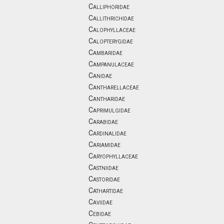
Calliphoridae
Callithrichidae
Calophyllaceae
Calopterygidae
Cambaridae
Campanulaceae
Canidae
Cantharellaceae
Cantharidae
Caprimulgidae
Carabidae
Cardinalidae
Cariamidae
Caryophyllaceae
Castniidae
Castoridae
Cathartidae
Caviidae
Cebidae