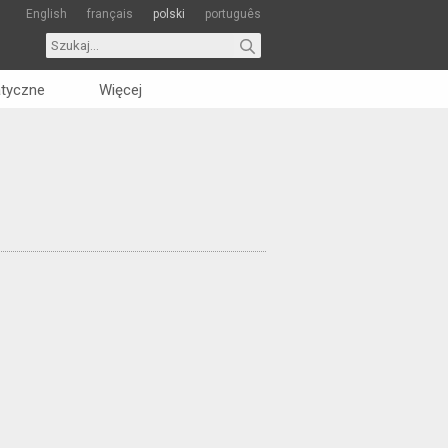
English
français
polski
português
tyczne
Więcej