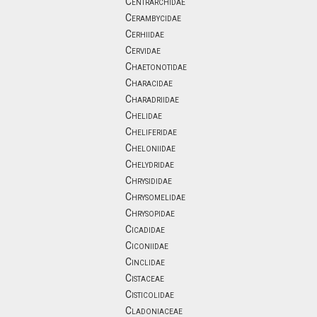
Centrarchidae
Cerambycidae
Cerhiidae
Cervidae
Chaetonotidae
Characidae
Charadriidae
Chelidae
Cheliferidae
Cheloniidae
Chelydridae
Chrysididae
Chrysomelidae
Chrysopidae
Cicadidae
Ciconiidae
Cinclidae
Cistaceae
Cisticolidae
Cladoniaceae