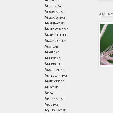
Alaudidae
Alcedinidae
Alismataceae
AMERY
Alligatoridae
Amanitaceae
Amaranthaceae
Amaryllidaceae
Anacardiaceae
Anatidae
Anguidae
Anhimidae
Anhingidae
Anostomidae
Antilocapridae
Apatelodidae
Apiaceae
Apidae
Apocynaceae
Apodidae
Aquifoliaceae