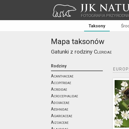
JJK NATU
FOTOGRAFIA PRZYRODNI
Taksony
Śro
Mapa taksonów
Gatunki z rodziny
Cleridae
Rodziny
EUROP
Acanthaceae
Accipitridae
Acrididae
Acrocephalidae
Adoxaceae
Aeshnidae
Agaricaceae
Aizoaceae