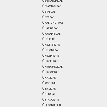
Centrarchidae
Cerambycidae
Cerhiidae
Cervidae
Chaetonotidae
Characidae
Charadriidae
Chelidae
Cheliferidae
Cheloniidae
Chelydridae
Chrysididae
Chrysomelidae
Chrysopidae
Cicadidae
Ciconiidae
Cinclidae
Cistaceae
Cisticolidae
Cladoniaceae