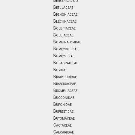
Berberidaceae
Betulaceae
Bignoniaceae
Blechnaceae
Bolbitiaceae
Boletaceae
Bombinatoridae
Bombycillidae
Bombyliidae
Boraginaceae
Bovidae
Bradypodidae
Brassicaceae
Bromeliaceae
Bucconidae
Bufonidae
Buprestidae
Butomaceae
Cactaceae
Calcariidae