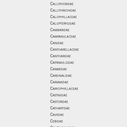
Calliphoridae
Callithrichidae
Calophyllaceae
Calopterygidae
Cambaridae
Campanulaceae
Canidae
Cantharellaceae
Cantharidae
Caprimulgidae
Carabidae
Cardinalidae
Cariamidae
Caryophyllaceae
Castniidae
Castoridae
Cathartidae
Caviidae
Cebidae