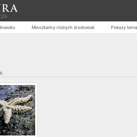
RA
CZA
dowisko
Mieszkańcy różnych środowisk
Pokazy tema
A