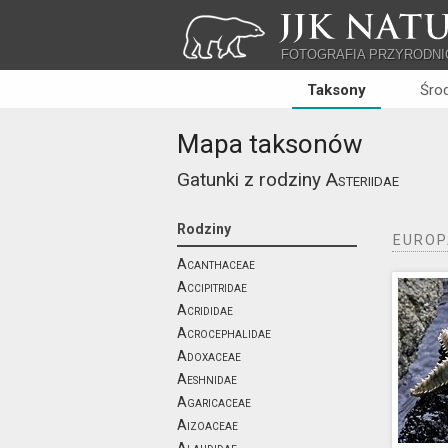
JJK NATU
FOTOGRAFIA PRZYRODNI
Taksony
Śro
Mapa taksonów
Gatunki z rodziny
Asteriidae
Rodziny
EUROP
Acanthaceae
Accipitridae
Acrididae
Acrocephalidae
Adoxaceae
Aeshnidae
Agaricaceae
Aizoaceae