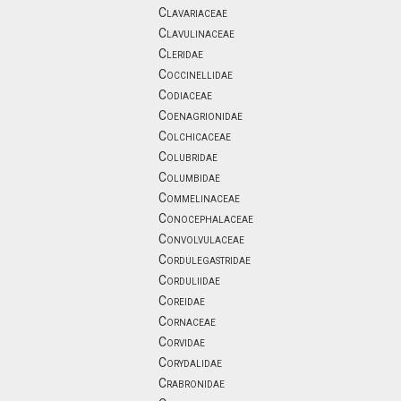
Clavariaceae
Clavulinaceae
Cleridae
Coccinellidae
Codiaceae
Coenagrionidae
Colchicaceae
Colubridae
Columbidae
Commelinaceae
Conocephalaceae
Convolvulaceae
Cordulegastridae
Corduliidae
Coreidae
Cornaceae
Corvidae
Corydalidae
Crabronidae