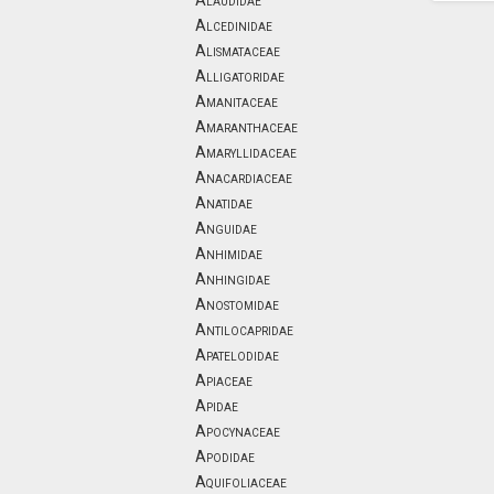
Alaudidae
Alcedinidae
Alismataceae
Alligatoridae
Amanitaceae
Amaranthaceae
Amaryllidaceae
Anacardiaceae
Anatidae
Anguidae
Anhimidae
Anhingidae
Anostomidae
Antilocapridae
Apatelodidae
Apiaceae
Apidae
Apocynaceae
Apodidae
Aquifoliaceae