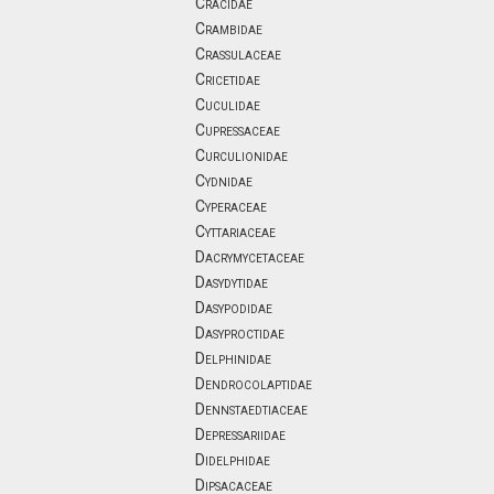
Cracidae
Crambidae
Crassulaceae
Cricetidae
Cuculidae
Cupressaceae
Curculionidae
Cydnidae
Cyperaceae
Cyttariaceae
Dacrymycetaceae
Dasydytidae
Dasypodidae
Dasyproctidae
Delphinidae
Dendrocolaptidae
Dennstaedtiaceae
Depressariidae
Didelphidae
Dipsacaceae