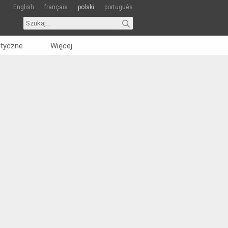
English
français
polski
português
tyczne
Więcej