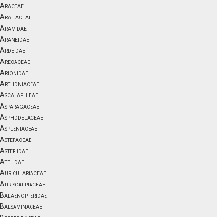
Araceae
Araliaceae
Aramidae
Araneidae
Ardeidae
Arecaceae
Arionidae
Arthoniaceae
Ascalaphidae
Asparagaceae
Asphodelaceae
Aspleniaceae
Asteraceae
Asteriidae
Atelidae
Auriculariaceae
Auriscalpiaceae
Balaenopteridae
Balsaminaceae