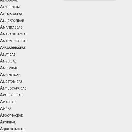
Alaudidae
Alcedinidae
Alismataceae
Alligatoridae
Amanitaceae
Amaranthaceae
Amaryllidaceae
Anacardiaceae
Anatidae
Anguidae
Anhimidae
Anhingidae
Anostomidae
Antilocapridae
Apatelodidae
Apiaceae
Apidae
Apocynaceae
Apodidae
Aquifoliaceae