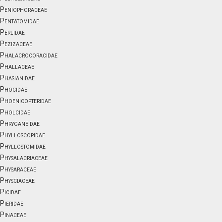
Peniophoraceae
Pentatomidae
Perlidae
Pezizaceae
Phalacrocoracidae
Phallaceae
Phasianidae
Phocidae
Phoenicopteridae
Pholcidae
Phryganeidae
Phylloscopidae
Phyllostomidae
Physalacriaceae
Physaraceae
Physciaceae
Picidae
Pieridae
Pinaceae