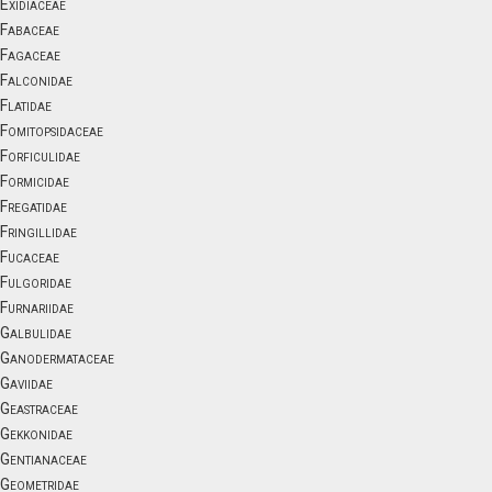
Exidiaceae
Fabaceae
Fagaceae
Falconidae
Flatidae
Fomitopsidaceae
Forficulidae
Formicidae
Fregatidae
Fringillidae
Fucaceae
Fulgoridae
Furnariidae
Galbulidae
Ganodermataceae
Gaviidae
Geastraceae
Gekkonidae
Gentianaceae
Geometridae