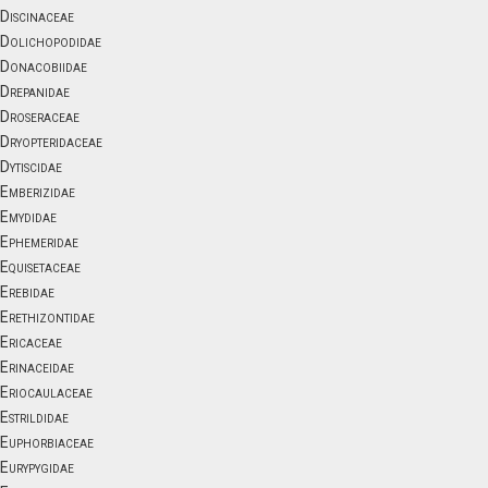
Discinaceae
Dolichopodidae
Donacobiidae
Drepanidae
Droseraceae
Dryopteridaceae
Dytiscidae
Emberizidae
Emydidae
Ephemeridae
Equisetaceae
Erebidae
Erethizontidae
Ericaceae
Erinaceidae
Eriocaulaceae
Estrildidae
Euphorbiaceae
Eurypygidae