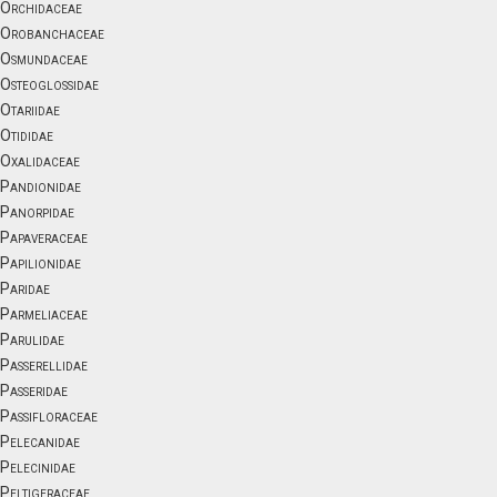
Orchidaceae
Orobanchaceae
Osmundaceae
Osteoglossidae
Otariidae
Otididae
Oxalidaceae
Pandionidae
Panorpidae
Papaveraceae
Papilionidae
Paridae
Parmeliaceae
Parulidae
Passerellidae
Passeridae
Passifloraceae
Pelecanidae
Pelecinidae
Peltigeraceae