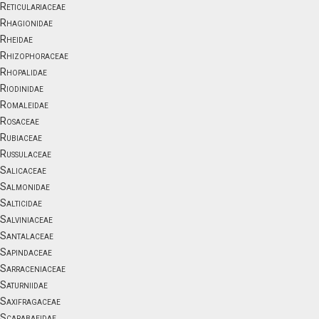
Reticulariaceae
Rhagionidae
Rheidae
Rhizophoraceae
Rhopalidae
Riodinidae
Romaleidae
Rosaceae
Rubiaceae
Russulaceae
Salicaceae
Salmonidae
Salticidae
Salviniaceae
Santalaceae
Sapindaceae
Sarraceniaceae
Saturniidae
Saxifragaceae
Scarabaeidae