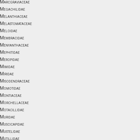
Marcgraviaceae
Megachilidae
Melanthiaceae
Melastomataceae
Meloidae
Membracidae
Menyanthaceae
Mephitidae
Meropidae
Mimidae
Miridae
Misodendraceae
Momotidae
Montiaceae
Morchellaceae
Motacillidae
Muridae
Muscicapidae
Mustelidae
Mutillidae