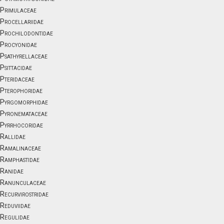
Primulaceae
Procellariidae
Prochilodontidae
Procyonidae
Psathyrellaceae
Psittacidae
Pteridaceae
Pterophoridae
Pyrgomorphidae
Pyronemataceae
Pyrrhocoridae
Rallidae
Ramalinaceae
Ramphastidae
Ranidae
Ranunculaceae
Recurvirostridae
Reduviidae
Regulidae