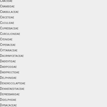
Cracidae
Crambidae
Crassulaceae
Cricetidae
Cuculidae
Cupressaceae
Curculionidae
Cydnidae
Cyperaceae
Cyttariaceae
Dacrymycetaceae
Dasydytidae
Dasypodidae
Dasyproctidae
Delphinidae
Dendrocolaptidae
Dennstaedtiaceae
Depressariidae
Didelphidae
Dipsacaceae