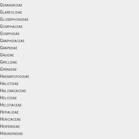
Geraniaceae
Glareolidae
Glossiphoniidae
Gomphaceae
Gomphidae
Graphidaceae
Grapsidae
Gruidae
Gryllidae
Gyrinidae
Haematopodidae
Halictidae
Haloragaceae
Helicidae
Helotiaceae
Hepialidae
Hericiaceae
Hesperiidae
Hirundinidae