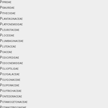
Pipridae
Pisauridae
Pitheciidae
Plantaginaceae
Platycnemididae
Pleurotaceae
Ploceidae
Plumbaginaceae
Pluteaceae
Poaceae
Podicipedidae
Podocnemididae
Polioptilidae
Polygalaceae
Polygonaceae
Polyporaceae
Polytrichaceae
Pontederiaceae
Potamogetonaceae
Potamotrygonidae