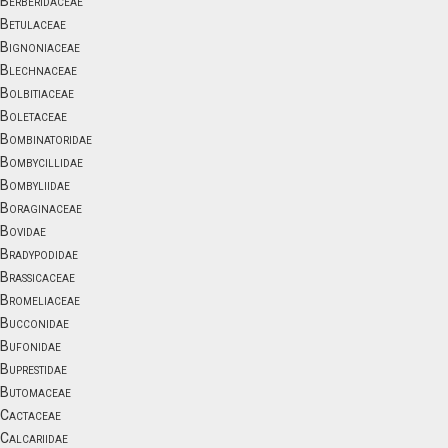
Berberidaceae
Betulaceae
Bignoniaceae
Blechnaceae
Bolbitiaceae
Boletaceae
Bombinatoridae
Bombycillidae
Bombyliidae
Boraginaceae
Bovidae
Bradypodidae
Brassicaceae
Bromeliaceae
Bucconidae
Bufonidae
Buprestidae
Butomaceae
Cactaceae
Calcariidae