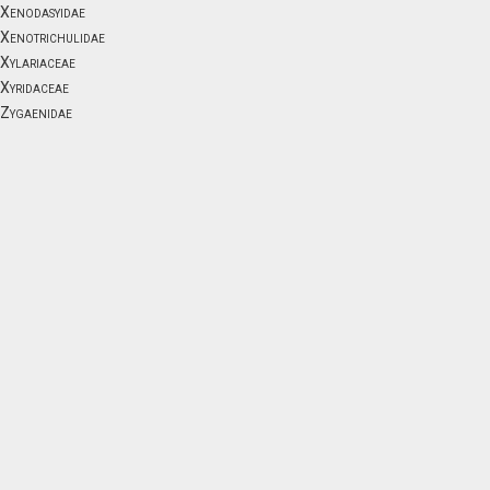
Xenodasyidae
Xenotrichulidae
Xylariaceae
Xyridaceae
Zygaenidae