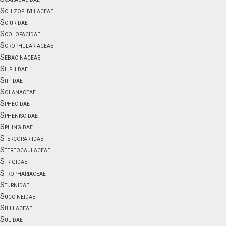
Schizophyllaceae
Sciuridae
Scolopacidae
Scrophulariaceae
Sebacinaceae
Silphidae
Sittidae
Solanaceae
Sphecidae
Spheniscidae
Sphingidae
Stercorariidae
Stereocaulaceae
Strigidae
Strophariaceae
Sturnidae
Succineidae
Suillaceae
Sulidae