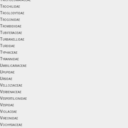
Trochilidae
Troglodytidae
Trogonidae
Trombidiidae
Tubiferaceae
Turbanellidae
Turdidae
Typhaceae
Tyrannidae
Umbilicariaceae
Upupidae
Ursidae
Velloziaceae
Verbenaceae
Vespertilionidae
Vespidae
Violaceae
Vireonidae
Vochysiaceae