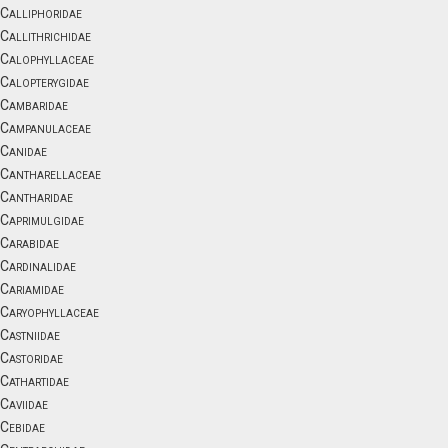
Calliphoridae
Callithrichidae
Calophyllaceae
Calopterygidae
Cambaridae
Campanulaceae
Canidae
Cantharellaceae
Cantharidae
Caprimulgidae
Carabidae
Cardinalidae
Cariamidae
Caryophyllaceae
Castniidae
Castoridae
Cathartidae
Caviidae
Cebidae