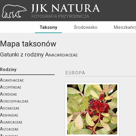
JJK NATURA
FOTOGRAFIA PRZYRODNICZA
Taksony
Środowisko
Mieszkańcy
Mapa taksonów
Gatunki z rodziny
Anacardiaceae
Rodziny
EUROPA
Acanthaceae
Accipitridae
Acrididae
Acrocephalidae
Adoxaceae
Aeshnidae
Agaricaceae
Aizoaceae