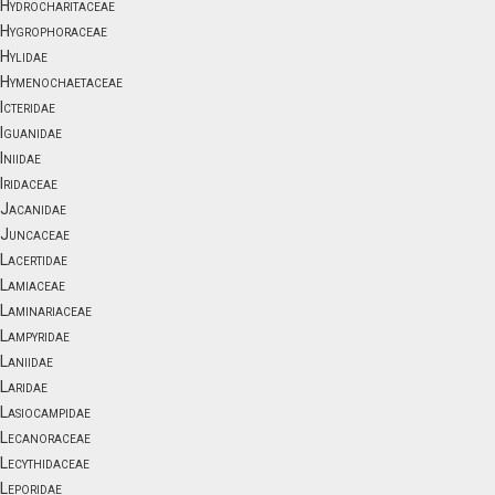
Hydrocharitaceae
Hygrophoraceae
Hylidae
Hymenochaetaceae
Icteridae
Iguanidae
Iniidae
Iridaceae
Jacanidae
Juncaceae
Lacertidae
Lamiaceae
Laminariaceae
Lampyridae
Laniidae
Laridae
Lasiocampidae
Lecanoraceae
Lecythidaceae
Leporidae