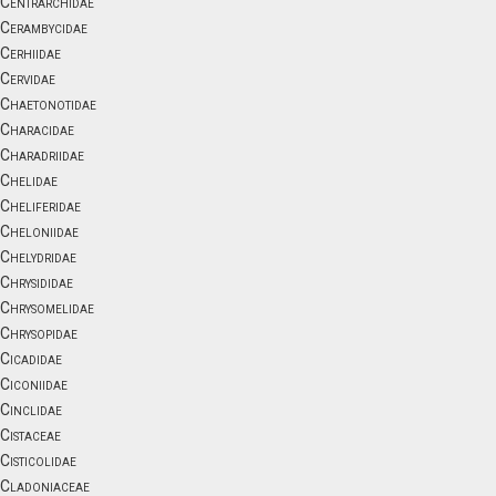
Centrarchidae
Cerambycidae
Cerhiidae
Cervidae
Chaetonotidae
Characidae
Charadriidae
Chelidae
Cheliferidae
Cheloniidae
Chelydridae
Chrysididae
Chrysomelidae
Chrysopidae
Cicadidae
Ciconiidae
Cinclidae
Cistaceae
Cisticolidae
Cladoniaceae