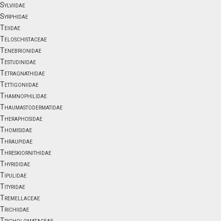
Sylviidae
Syrphidae
Teiidae
Teloschistaceae
Tenebrionidae
Testudinidae
Tetragnathidae
Tettigoniidae
Thamnophilidae
Thaumastodermatidae
Theraphosidae
Thomisidae
Thraupidae
Threskiornithidae
Thyrididae
Tipulidae
Tityridae
Tremellaceae
Trichiidae
Tricholomataceae