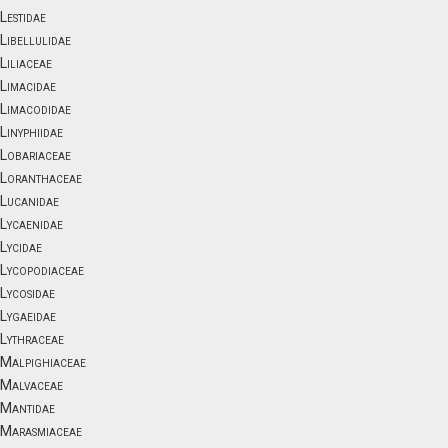
Lestidae
Libellulidae
Liliaceae
Limacidae
Limacodidae
Linyphiidae
Lobariaceae
Loranthaceae
Lucanidae
Lycaenidae
Lycidae
Lycopodiaceae
Lycosidae
Lygaeidae
Lythraceae
Malpighiaceae
Malvaceae
Mantidae
Marasmiaceae