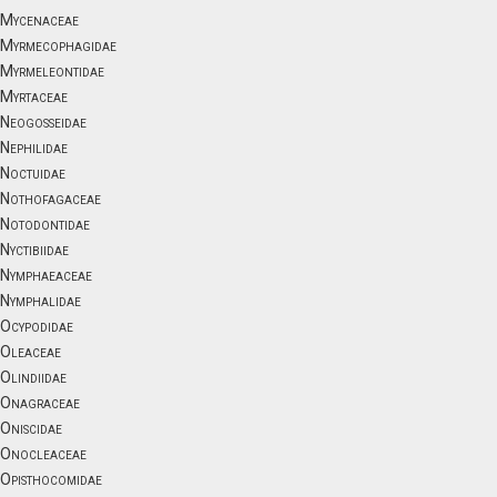
Mycenaceae
Myrmecophagidae
Myrmeleontidae
Myrtaceae
Neogosseidae
Nephilidae
Noctuidae
Nothofagaceae
Notodontidae
Nyctibiidae
Nymphaeaceae
Nymphalidae
Ocypodidae
Oleaceae
Olindiidae
Onagraceae
Oniscidae
Onocleaceae
Opisthocomidae