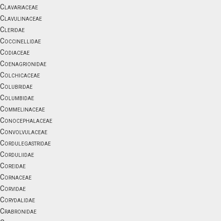
Clavariaceae
Clavulinaceae
Cleridae
Coccinellidae
Codiaceae
Coenagrionidae
Colchicaceae
Colubridae
Columbidae
Commelinaceae
Conocephalaceae
Convolvulaceae
Cordulegastridae
Corduliidae
Coreidae
Cornaceae
Corvidae
Corydalidae
Crabronidae