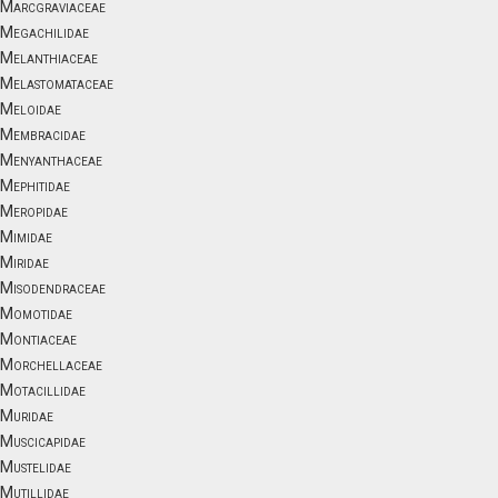
Marcgraviaceae
Megachilidae
Melanthiaceae
Melastomataceae
Meloidae
Membracidae
Menyanthaceae
Mephitidae
Meropidae
Mimidae
Miridae
Misodendraceae
Momotidae
Montiaceae
Morchellaceae
Motacillidae
Muridae
Muscicapidae
Mustelidae
Mutillidae