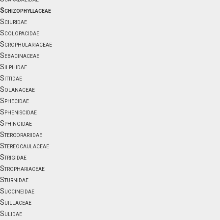
Schizophyllaceae
Sciuridae
Scolopacidae
Scrophulariaceae
Sebacinaceae
Silphidae
Sittidae
Solanaceae
Sphecidae
Spheniscidae
Sphingidae
Stercorariidae
Stereocaulaceae
Strigidae
Strophariaceae
Sturnidae
Succineidae
Suillaceae
Sulidae