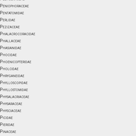
Peniophoraceae
Pentatomidae
Perlidae
Pezizaceae
Phalacrocoracidae
Phallaceae
Phasianidae
Phocidae
Phoenicopteridae
Pholcidae
Phryganeidae
Phylloscopidae
Phyllostomidae
Physalacriaceae
Physaraceae
Physciaceae
Picidae
Pieridae
Pinaceae