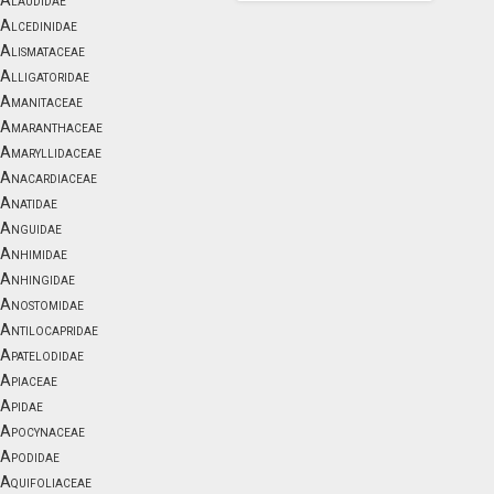
Alaudidae
Alcedinidae
Alismataceae
Alligatoridae
Amanitaceae
Amaranthaceae
Amaryllidaceae
Anacardiaceae
Anatidae
Anguidae
Anhimidae
Anhingidae
Anostomidae
Antilocapridae
Apatelodidae
Apiaceae
Apidae
Apocynaceae
Apodidae
Aquifoliaceae