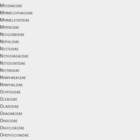
Mycenaceae
Myrmecophagidae
Myrmeleontidae
Myrtaceae
Neogosseidae
Nephilidae
Noctuidae
Nothofagaceae
Notodontidae
Nyctibiidae
Nymphaeaceae
Nymphalidae
Ocypodidae
Oleaceae
Olindiidae
Onagraceae
Oniscidae
Onocleaceae
Opisthocomidae