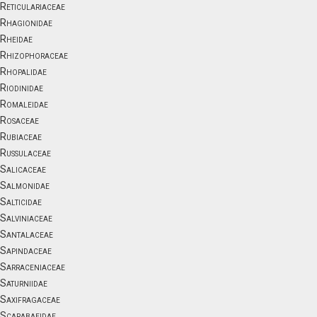
Reticulariaceae
Rhagionidae
Rheidae
Rhizophoraceae
Rhopalidae
Riodinidae
Romaleidae
Rosaceae
Rubiaceae
Russulaceae
Salicaceae
Salmonidae
Salticidae
Salviniaceae
Santalaceae
Sapindaceae
Sarraceniaceae
Saturniidae
Saxifragaceae
Scarabaeidae