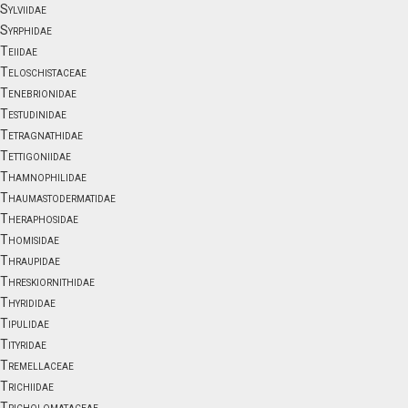
Sylviidae
Syrphidae
Teiidae
Teloschistaceae
Tenebrionidae
Testudinidae
Tetragnathidae
Tettigoniidae
Thamnophilidae
Thaumastodermatidae
Theraphosidae
Thomisidae
Thraupidae
Threskiornithidae
Thyrididae
Tipulidae
Tityridae
Tremellaceae
Trichiidae
Tricholomataceae