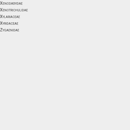
Xenodasyidae
Xenotrichulidae
Xylariaceae
Xyridaceae
Zygaenidae