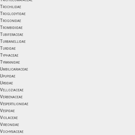
Trochilidae
Troglodytidae
Trogonidae
Trombidiidae
Tubiferaceae
Turbanellidae
Turdidae
Typhaceae
Tyrannidae
Umbilicariaceae
Upupidae
Ursidae
Velloziaceae
Verbenaceae
Vespertilionidae
Vespidae
Violaceae
Vireonidae
Vochysiaceae