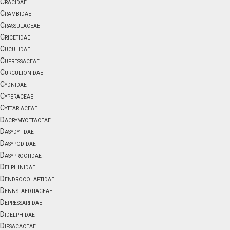
Cracidae
Crambidae
Crassulaceae
Cricetidae
Cuculidae
Cupressaceae
Curculionidae
Cydnidae
Cyperaceae
Cyttariaceae
Dacrymycetaceae
Dasydytidae
Dasypodidae
Dasyproctidae
Delphinidae
Dendrocolaptidae
Dennstaedtiaceae
Depressariidae
Didelphidae
Dipsacaceae