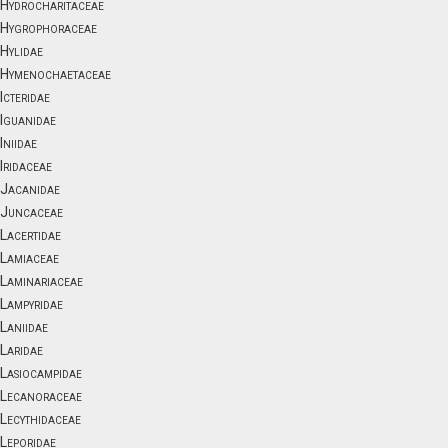
Hydrocharitaceae
Hygrophoraceae
Hylidae
Hymenochaetaceae
Icteridae
Iguanidae
Iniidae
Iridaceae
Jacanidae
Juncaceae
Lacertidae
Lamiaceae
Laminariaceae
Lampyridae
Laniidae
Laridae
Lasiocampidae
Lecanoraceae
Lecythidaceae
Leporidae