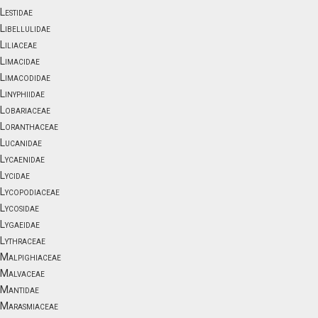
Lestidae
Libellulidae
Liliaceae
Limacidae
Limacodidae
Linyphiidae
Lobariaceae
Loranthaceae
Lucanidae
Lycaenidae
Lycidae
Lycopodiaceae
Lycosidae
Lygaeidae
Lythraceae
Malpighiaceae
Malvaceae
Mantidae
Marasmiaceae