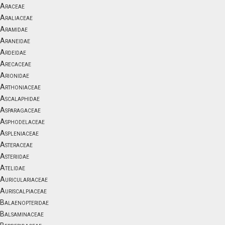
Araceae
Araliaceae
Aramidae
Araneidae
Ardeidae
Arecaceae
Arionidae
Arthoniaceae
Ascalaphidae
Asparagaceae
Asphodelaceae
Aspleniaceae
Asteraceae
Asteriidae
Atelidae
Auriculariaceae
Auriscalpiaceae
Balaenopteridae
Balsaminaceae