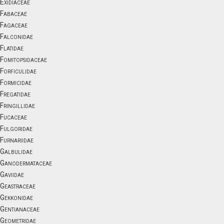
Exidiaceae
Fabaceae
Fagaceae
Falconidae
Flatidae
Fomitopsidaceae
Forficulidae
Formicidae
Fregatidae
Fringillidae
Fucaceae
Fulgoridae
Furnariidae
Galbulidae
Ganodermataceae
Gaviidae
Geastraceae
Gekkonidae
Gentianaceae
Geometridae