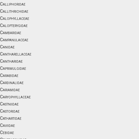
Calliphoridae
Callithrichidae
Calophyllaceae
Calopterygidae
Cambaridae
Campanulaceae
Canidae
Cantharellaceae
Cantharidae
Caprimulgidae
Carabidae
Cardinalidae
Cariamidae
Caryophyllaceae
Castniidae
Castoridae
Cathartidae
Caviidae
Cebidae