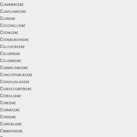
Clavariaceae
Clavulinaceae
Cleridae
Coccinellidae
Codiaceae
Coenagrionidae
Colchicaceae
Colubridae
Columbidae
Commelinaceae
Conocephalaceae
Convolvulaceae
Cordulegastridae
Corduliidae
Coreidae
Cornaceae
Corvidae
Corydalidae
Crabronidae