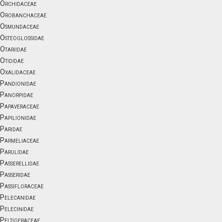
Orchidaceae
Orobanchaceae
Osmundaceae
Osteoglossidae
Otariidae
Otididae
Oxalidaceae
Pandionidae
Panorpidae
Papaveraceae
Papilionidae
Paridae
Parmeliaceae
Parulidae
Passerellidae
Passeridae
Passifloraceae
Pelecanidae
Pelecinidae
Peltigeraceae