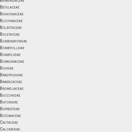
Berberidaceae
Betulaceae
Bignoniaceae
Blechnaceae
Bolbitiaceae
Boletaceae
Bombinatoridae
Bombycillidae
Bombyliidae
Boraginaceae
Bovidae
Bradypodidae
Brassicaceae
Bromeliaceae
Bucconidae
Bufonidae
Buprestidae
Butomaceae
Cactaceae
Calcariidae