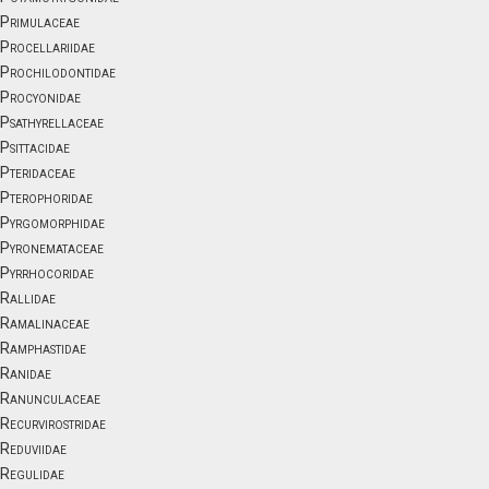
Primulaceae
Procellariidae
Prochilodontidae
Procyonidae
Psathyrellaceae
Psittacidae
Pteridaceae
Pterophoridae
Pyrgomorphidae
Pyronemataceae
Pyrrhocoridae
Rallidae
Ramalinaceae
Ramphastidae
Ranidae
Ranunculaceae
Recurvirostridae
Reduviidae
Regulidae