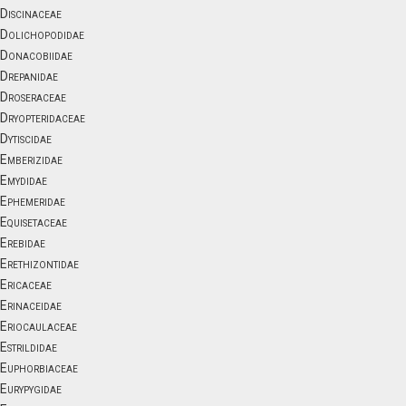
Discinaceae
Dolichopodidae
Donacobiidae
Drepanidae
Droseraceae
Dryopteridaceae
Dytiscidae
Emberizidae
Emydidae
Ephemeridae
Equisetaceae
Erebidae
Erethizontidae
Ericaceae
Erinaceidae
Eriocaulaceae
Estrildidae
Euphorbiaceae
Eurypygidae