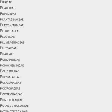
Pipridae
Pisauridae
Pitheciidae
Plantaginaceae
Platycnemididae
Pleurotaceae
Ploceidae
Plumbaginaceae
Pluteaceae
Poaceae
Podicipedidae
Podocnemididae
Polioptilidae
Polygalaceae
Polygonaceae
Polyporaceae
Polytrichaceae
Pontederiaceae
Potamogetonaceae
Potamotrygonidae