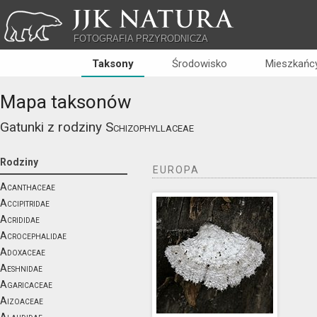
JJK NATURA
FOTOGRAFIA PRZYRODNICZA
Taksony
Środowisko
Mieszkańcy
Mapa taksonów
Gatunki z rodziny
Schizophyllaceae
Rodziny
EUROPA
Acanthaceae
Accipitridae
Acrididae
Acrocephalidae
Adoxaceae
Aeshnidae
Agaricaceae
Aizoaceae