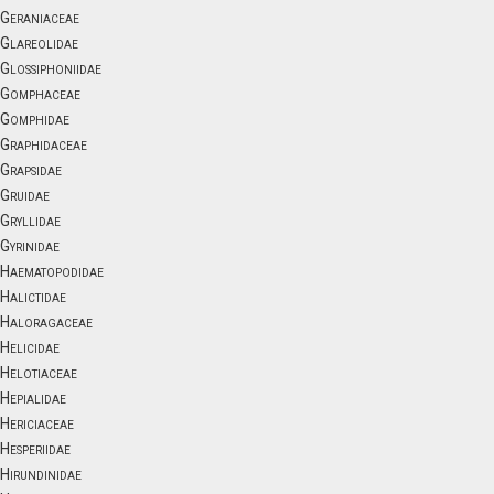
Geraniaceae
Glareolidae
Glossiphoniidae
Gomphaceae
Gomphidae
Graphidaceae
Grapsidae
Gruidae
Gryllidae
Gyrinidae
Haematopodidae
Halictidae
Haloragaceae
Helicidae
Helotiaceae
Hepialidae
Hericiaceae
Hesperiidae
Hirundinidae