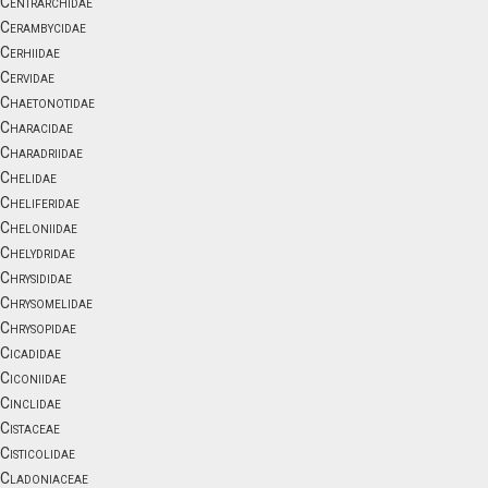
Centrarchidae
Cerambycidae
Cerhiidae
Cervidae
Chaetonotidae
Characidae
Charadriidae
Chelidae
Cheliferidae
Cheloniidae
Chelydridae
Chrysididae
Chrysomelidae
Chrysopidae
Cicadidae
Ciconiidae
Cinclidae
Cistaceae
Cisticolidae
Cladoniaceae