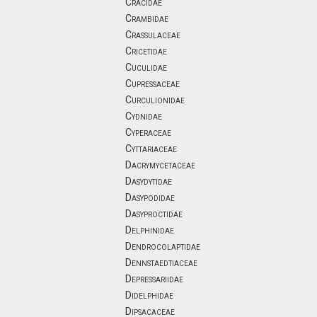
Cracidae
Crambidae
Crassulaceae
Cricetidae
Cuculidae
Cupressaceae
Curculionidae
Cydnidae
Cyperaceae
Cyttariaceae
Dacrymycetaceae
Dasydytidae
Dasypodidae
Dasyproctidae
Delphinidae
Dendrocolaptidae
Dennstaedtiaceae
Depressariidae
Didelphidae
Dipsacaceae