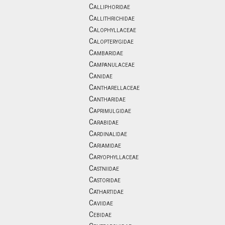
Calliphoridae
Callithrichidae
Calophyllaceae
Calopterygidae
Cambaridae
Campanulaceae
Canidae
Cantharellaceae
Cantharidae
Caprimulgidae
Carabidae
Cardinalidae
Cariamidae
Caryophyllaceae
Castniidae
Castoridae
Cathartidae
Caviidae
Cebidae