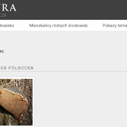
RA
CZA
dowisko
Mieszkańcy różnych środowisk
Pokazy tema
ae
KA PÓŁNOCNA