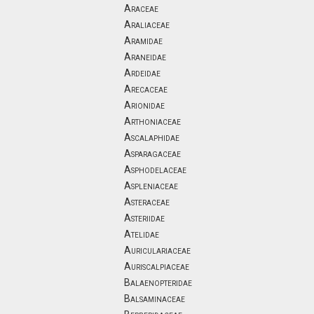
Araceae
Araliaceae
Aramidae
Araneidae
Ardeidae
Arecaceae
Arionidae
Arthoniaceae
Ascalaphidae
Asparagaceae
Asphodelaceae
Aspleniaceae
Asteraceae
Asteriidae
Atelidae
Auriculariaceae
Auriscalpiaceae
Balaenopteridae
Balsaminaceae