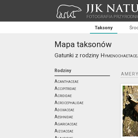
JJK NATU
FOTOGRAFIA PRZYRODNI
Taksony
Śro
Mapa taksonów
Gatunki z rodziny
Hymenochaetace
Rodziny
AMERY
Acanthaceae
Accipitridae
Acrididae
Acrocephalidae
Adoxaceae
Aeshnidae
Agaricaceae
Aizoaceae