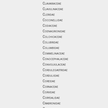
Clavariaceae
Clavulinaceae
Cleridae
Coccinellidae
Codiaceae
Coenagrionidae
Colchicaceae
Colubridae
Columbidae
Commelinaceae
Conocephalaceae
Convolvulaceae
Cordulegastridae
Corduliidae
Coreidae
Cornaceae
Corvidae
Corydalidae
Crabronidae