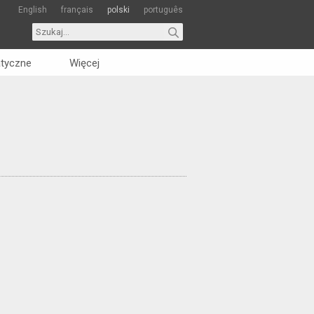
English
français
polski
português
tyczne
Więcej