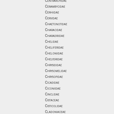
Centrarchidae
Cerambycidae
Cerhiidae
Cervidae
Chaetonotidae
Characidae
Charadriidae
Chelidae
Cheliferidae
Cheloniidae
Chelydridae
Chrysididae
Chrysomelidae
Chrysopidae
Cicadidae
Ciconiidae
Cinclidae
Cistaceae
Cisticolidae
Cladoniaceae