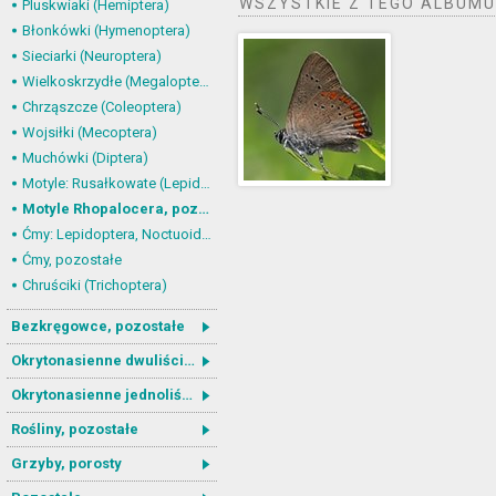
WSZYSTKIE Z TEGO ALBUMU
Pluskwiaki (Hemiptera)
Błonkówki (Hymenoptera)
Sieciarki (Neuroptera)
Wielkoskrzydłe (Megaloptera)
Chrząszcze (Coleoptera)
Wojsiłki (Mecoptera)
Muchówki (Diptera)
Motyle: Rusałkowate (Lepidoptera, Nymphalidae)
Motyle Rhopalocera, pozostałe
Ćmy: Lepidoptera, Noctuoidea
Ćmy, pozostałe
Chruściki (Trichoptera)
Bezkręgowce, pozostałe
Okrytonasienne dwuliścienne
Okrytonasienne jednoliścienne
Rośliny, pozostałe
Grzyby, porosty