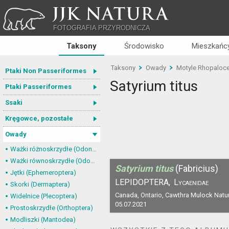
JJK NATURA
FOTOGRAFIA PRZYRODNICZA
Taksony
Środowisko
Mieszkańcy
Taksony
Owady
Motyle Rhopaloce
Ptaki Non Passeriformes
Satyrium titus
Ptaki Passeriformes
Ssaki
Kręgowce, pozostałe
Owady
Ważki różnoskrzydłe (Odonata, Anisoptera)
Ważki równoskrzydłe (Odonata, Zygoptera)
Satyrium titus
(Fabricius)
Jętki (Ephemeroptera)
LEPIDOPTERA,
Lycaenidae
Skorki (Dermaptera)
Canada, Ontario, Cawthra Mulock Natu
Widelnice (Plecoptera)
05.07.2021
Prostoskrzydłe (Orthoptera)
Modliszki (Mantodea)