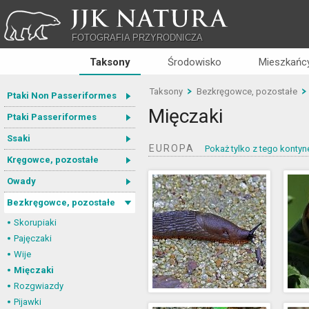
JJK NATURA
FOTOGRAFIA PRZYRODNICZA
Taksony
Środowisko
Mieszkańcy
Taksony
Bezkręgowce, pozostałe
Ptaki Non Passeriformes
Mięczaki
Ptaki Passeriformes
Ssaki
EUROPA
Pokaż tylko z tego kontyn
Kręgowce, pozostałe
Owady
Bezkręgowce, pozostałe
Skorupiaki
Pajęczaki
Wije
Mięczaki
Rozgwiazdy
Pijawki