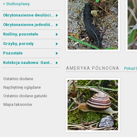
Stułbiopławy
Okrytonasienne dwuliścienne
Okrytonasienne jednoliścienne
Rośliny, pozostałe
Grzyby, porosty
Pozostałe
Kolekcja naukowa: Gastrotricha
AMERYKA PÓŁNOCNA
Pokaż t
Ostatnio dodane
Najchętniej oglądane
Ostatnio dodane gatunki
Mapa taksonów