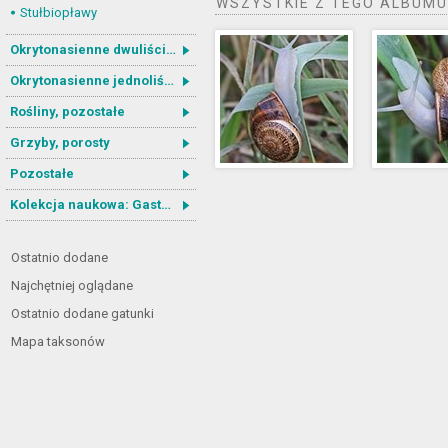
WSZYSTKIE Z TEGO ALBUMU
Stułbiopławy
Okrytonasienne dwuliścienne
Okrytonasienne jednoliścienne
Rośliny, pozostałe
Grzyby, porosty
Pozostałe
Kolekcja naukowa: Gastrotricha
Ostatnio dodane
Najchętniej oglądane
Ostatnio dodane gatunki
Mapa taksonów