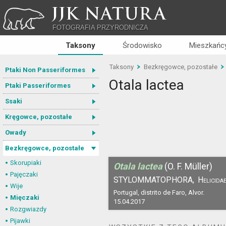
JJK NATURA
FOTOGRAFIA PRZYRODNICZA
Taksony
Środowisko
Mieszkańcy
Taksony
Bezkręgowce, pozostałe
Ptaki Non Passeriformes
Otala lactea
Ptaki Passeriformes
Ssaki
Kręgowce, pozostałe
Owady
Bezkręgowce, pozostałe
Skorupiaki
Otala lactea
(O. F. Müller)
Pajęczaki
STYLOMMATOPHORA,
Helicida
Wije
Portugal, distrito de Faro, Alvor.
Mięczaki
15.04.2017
Rozgwiazdy
Pijawki