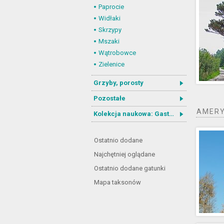
Paprocie
Widłaki
Skrzypy
Mszaki
Wątrobowce
Zielenice
Grzyby, porosty
Pozostałe
AMER
Kolekcja naukowa: Gastrotricha
Ostatnio dodane
Najchętniej oglądane
Ostatnio dodane gatunki
Mapa taksonów