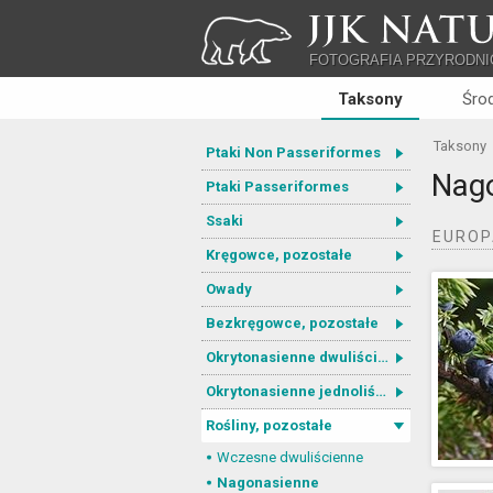
JJK NATU
FOTOGRAFIA PRZYRODNI
Taksony
Śro
Taksony
Ptaki Non Passeriformes
Nag
Ptaki Passeriformes
Ssaki
EURO
Kręgowce, pozostałe
Owady
Bezkręgowce, pozostałe
Okrytonasienne dwuliścienne
Okrytonasienne jednoliścienne
Rośliny, pozostałe
Wczesne dwuliścienne
Nagonasienne