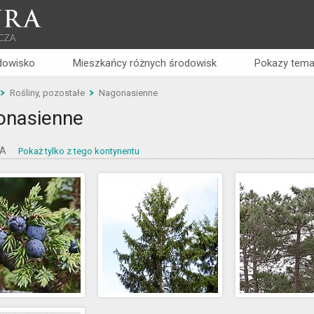
RA
CZA
dowisko
Mieszkańcy różnych środowisk
Pokazy tema
Rośliny, pozostałe
Nagonasienne
onasienne
PA
Pokaż tylko z tego kontynentu