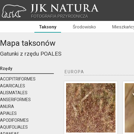
JJK NATURA
FOTOGRAFIA PRZYRODNICZA
Taksony
Środowisko
Mieszkańcy
Mapa taksonów
Gatunki z rzędu
POALES
Rzędy
EUROPA
ACCIPITRIFORMES
AGARICALES
ALISMATALES
ANSERIFORMES
ANURA
APIALES
APODIFORMES
AQUIFOLIALES