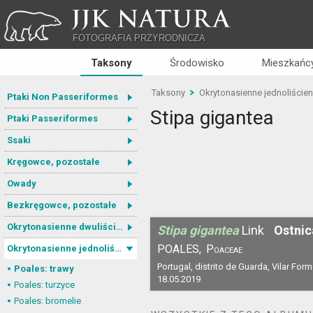
JJK NATURA
FOTOGRAFIA PRZYRODNICZA
Taksony
Środowisko
Mieszkańcy
Taksony
Okrytonasienne jednoliście
Ptaki Non Passeriformes
Stipa gigantea
Ptaki Passeriformes
Ssaki
Kręgowce, pozostałe
Owady
Bezkręgowce, pozostałe
Okrytonasienne dwuliścienne
Stipa gigantea
Link
Ostnic
POALES,
Poaceae
Okrytonasienne jednoliścienne
Portugal, distrito de Guarda, Vilar For
Poales: trawy
18.05.2019
Poales: turzyce
Poales: bromelie