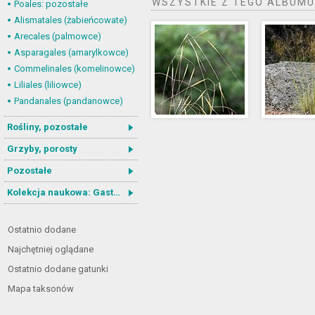
WSZYSTKIE Z TEGO ALBUMU
Poales: pozostałe
Alismatales (żabieńcowate)
Arecales (palmowce)
Asparagales (amarylkowce)
Commelinales (komelinowce)
Liliales (liliowce)
Pandanales (pandanowce)
Rośliny, pozostałe
Grzyby, porosty
Pozostałe
Kolekcja naukowa: Gastrotricha
Ostatnio dodane
Najchętniej oglądane
Ostatnio dodane gatunki
Mapa taksonów