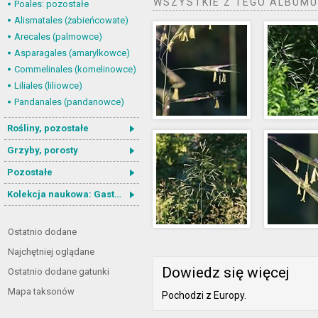
WSZYSTKIE Z TEGO ALBUMU
Poales: pozostałe
Alismatales (żabieńcowate)
Arecales (palmowce)
Asparagales (amarylkowce)
Commelinales (komelinowce)
Liliales (liliowce)
Pandanales (pandanowce)
Rośliny, pozostałe
Grzyby, porosty
Pozostałe
Kolekcja naukowa: Gastrotricha
Ostatnio dodane
Najchętniej oglądane
Dowiedz się więcej
Ostatnio dodane gatunki
Mapa taksonów
Pochodzi z Europy.