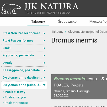
JJK NATURA
FOTOGRAFIA PRZYRODNICZA
Taksony
Środowisko
Mieszkańcy
Taksony
Okrytonasienne jednoliście
Ptaki Non Passeriformes
Bromus inermis
Ptaki Passeriformes
Ssaki
Kręgowce, pozostałe
Owady
Bezkręgowce, pozostałe
Okrytonasienne dwuliścienne
Bromus inermis
Leyss.
St
POALES,
Poaceae
Okrytonasienne jednoliścienne
Canada, Ontario, Hastings.
Poales: trawy
23.06.2022
Poales: turzyce
Poales: bromelie