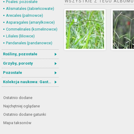
WSZYSTKIE Z TEGO ALBUMU
Poales: pozostałe
Alismatales (żabieńcowate)
Arecales (palmowce)
Asparagales (amarylkowce)
Commelinales (komelinowce)
Liliales (liliowce)
Pandanales (pandanowce)
Rośliny, pozostałe
Grzyby, porosty
Pozostałe
Kolekcja naukowa: Gastrotricha
Ostatnio dodane
Najchętniej oglądane
Ostatnio dodane gatunki
Mapa taksonów