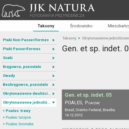
JJK NATURA
FOTOGRAFIA PRZYRODNICZA
Taksony
Środowisko
Mieszkańcy
Taksony
Okrytonasienne jednoliście
Ptaki Non Passeriformes
Gen. et sp. indet. 
Ptaki Passeriformes
Ssaki
Kręgowce, pozostałe
Owady
Bezkręgowce, pozostałe
Okrytonasienne dwuliścienne
Gen. et sp. indet. 05
POALES,
Poaceae
Okrytonasienne jednoliścienne
Brasil, Distrito Federal, Brasília.
Poales: trawy
16.12.2012
Poales: turzyce
Poales: bromelie