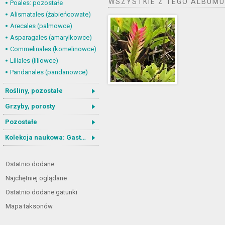
WSZYSTKIE Z TEGO ALBUMU
Poales: pozostałe
Alismatales (żabieńcowate)
Arecales (palmowce)
Asparagales (amarylkowce)
Commelinales (komelinowce)
Liliales (liliowce)
Pandanales (pandanowce)
Rośliny, pozostałe
Grzyby, porosty
Pozostałe
Kolekcja naukowa: Gastrotricha
Ostatnio dodane
Najchętniej oglądane
Ostatnio dodane gatunki
Mapa taksonów