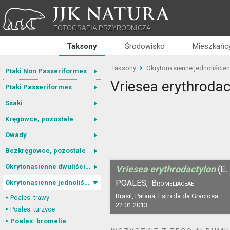
JJK NATURA
FOTOGRAFIA PRZYRODNICZA
Taksony
Środowisko
Mieszkańcy
Taksony
Okrytonasienne jednoliście
Ptaki Non Passeriformes
Vriesea erythrodac
Ptaki Passeriformes
Ssaki
Kręgowce, pozostałe
Owady
Bezkręgowce, pozostałe
Okrytonasienne dwuliścienne
Vriesea erythrodactylon
(E
POALES,
Bromeliaceae
Okrytonasienne jednoliścienne
Brasil, Paraná, Estrada da Graciosa.
Poales: trawy
22.01.2013
Poales: turzyce
Poales: bromelie