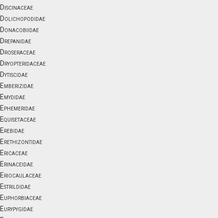
Discinaceae
Dolichopodidae
Donacobiidae
Drepanidae
Droseraceae
Dryopteridaceae
Dytiscidae
Emberizidae
Emydidae
Ephemeridae
Equisetaceae
Erebidae
Erethizontidae
Ericaceae
Erinaceidae
Eriocaulaceae
Estrildidae
Euphorbiaceae
Eurypygidae