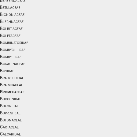
Berberidaceae
Betulaceae
Bignoniaceae
Blechnaceae
Bolbitiaceae
Boletaceae
Bombinatoridae
Bombycillidae
Bombyliidae
Boraginaceae
Bovidae
Bradypodidae
Brassicaceae
Bromeliaceae
Bucconidae
Bufonidae
Buprestidae
Butomaceae
Cactaceae
Calcariidae