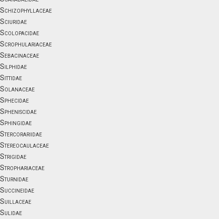
Schizophyllaceae
Sciuridae
Scolopacidae
Scrophulariaceae
Sebacinaceae
Silphidae
Sittidae
Solanaceae
Sphecidae
Spheniscidae
Sphingidae
Stercorariidae
Stereocaulaceae
Strigidae
Strophariaceae
Sturnidae
Succineidae
Suillaceae
Sulidae