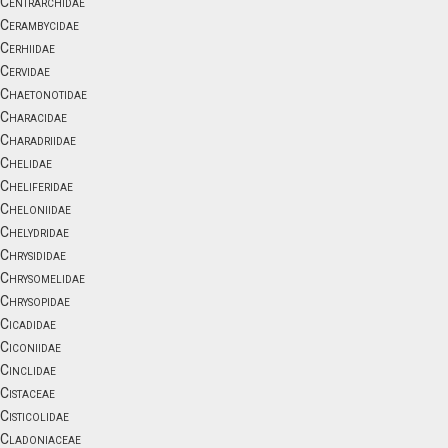
Centrarchidae
Cerambycidae
Cerhiidae
Cervidae
Chaetonotidae
Characidae
Charadriidae
Chelidae
Cheliferidae
Cheloniidae
Chelydridae
Chrysididae
Chrysomelidae
Chrysopidae
Cicadidae
Ciconiidae
Cinclidae
Cistaceae
Cisticolidae
Cladoniaceae