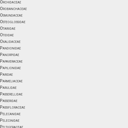
Orchidaceae
Orobanchaceae
Osmundaceae
Osteoglossidae
Otariidae
Otididae
Oxalidaceae
Pandionidae
Panorpidae
Papaveraceae
Papilionidae
Paridae
Parmeliaceae
Parulidae
Passerellidae
Passeridae
Passifloraceae
Pelecanidae
Pelecinidae
Peltigeraceae