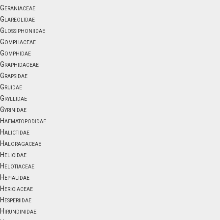
Geraniaceae
Glareolidae
Glossiphoniidae
Gomphaceae
Gomphidae
Graphidaceae
Grapsidae
Gruidae
Gryllidae
Gyrinidae
Haematopodidae
Halictidae
Haloragaceae
Helicidae
Helotiaceae
Hepialidae
Hericiaceae
Hesperiidae
Hirundinidae