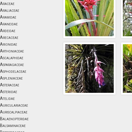
Araceae
Araliaceae
Aramidae
Araneidae
Ardeidae
Arecaceae
Arionidae
Arthoniaceae
Ascalaphidae
Asparagaceae
Asphodelaceae
Aspleniaceae
Asteraceae
Asteriidae
Atelidae
Auriculariaceae
Auriscalpiaceae
Balaenopteridae
Balsaminaceae