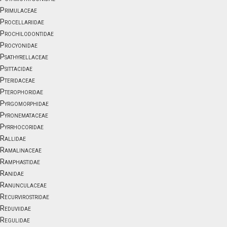
Primulaceae
Procellariidae
Prochilodontidae
Procyonidae
Psathyrellaceae
Psittacidae
Pteridaceae
Pterophoridae
Pyrgomorphidae
Pyronemataceae
Pyrrhocoridae
Rallidae
Ramalinaceae
Ramphastidae
Ranidae
Ranunculaceae
Recurvirostridae
Reduviidae
Regulidae