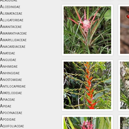
Alaudidae
Alcedinidae
Alismataceae
Alligatoridae
Amanitaceae
Amaranthaceae
Amaryllidaceae
Anacardiaceae
Anatidae
Anguidae
Anhimidae
Anhingidae
Anostomidae
Antilocapridae
Apatelodidae
Apiaceae
Apidae
Apocynaceae
Apodidae
Aquifoliaceae