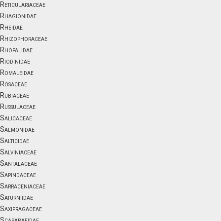
Reticulariaceae
Rhagionidae
Rheidae
Rhizophoraceae
Rhopalidae
Riodinidae
Romaleidae
Rosaceae
Rubiaceae
Russulaceae
Salicaceae
Salmonidae
Salticidae
Salviniaceae
Santalaceae
Sapindaceae
Sarraceniaceae
Saturniidae
Saxifragaceae
Scarabaeidae