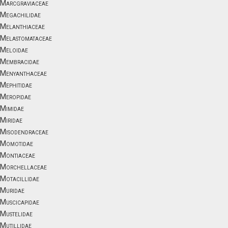
Marcgraviaceae
Megachilidae
Melanthiaceae
Melastomataceae
Meloidae
Membracidae
Menyanthaceae
Mephitidae
Meropidae
Mimidae
Miridae
Misodendraceae
Momotidae
Montiaceae
Morchellaceae
Motacillidae
Muridae
Muscicapidae
Mustelidae
Mutillidae