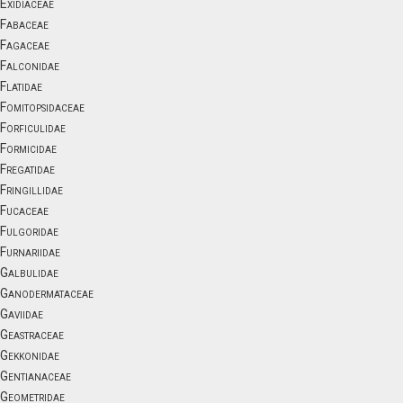
Exidiaceae
Fabaceae
Fagaceae
Falconidae
Flatidae
Fomitopsidaceae
Forficulidae
Formicidae
Fregatidae
Fringillidae
Fucaceae
Fulgoridae
Furnariidae
Galbulidae
Ganodermataceae
Gaviidae
Geastraceae
Gekkonidae
Gentianaceae
Geometridae