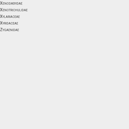
Xenodasyidae
Xenotrichulidae
Xylariaceae
Xyridaceae
Zygaenidae