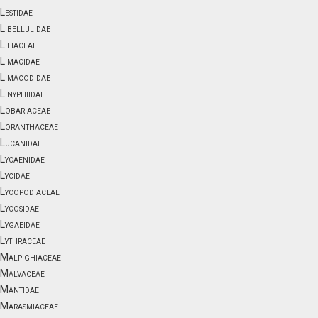
Lestidae
Libellulidae
Liliaceae
Limacidae
Limacodidae
Linyphiidae
Lobariaceae
Loranthaceae
Lucanidae
Lycaenidae
Lycidae
Lycopodiaceae
Lycosidae
Lygaeidae
Lythraceae
Malpighiaceae
Malvaceae
Mantidae
Marasmiaceae