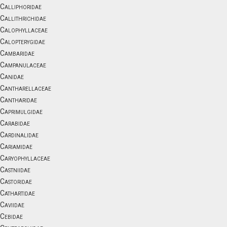
Calliphoridae
Callithrichidae
Calophyllaceae
Calopterygidae
Cambaridae
Campanulaceae
Canidae
Cantharellaceae
Cantharidae
Caprimulgidae
Carabidae
Cardinalidae
Cariamidae
Caryophyllaceae
Castniidae
Castoridae
Cathartidae
Caviidae
Cebidae