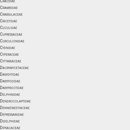
Cracidae
Crambidae
Crassulaceae
Cricetidae
Cuculidae
Cupressaceae
Curculionidae
Cydnidae
Cyperaceae
Cyttariaceae
Dacrymycetaceae
Dasydytidae
Dasypodidae
Dasyproctidae
Delphinidae
Dendrocolaptidae
Dennstaedtiaceae
Depressariidae
Didelphidae
Dipsacaceae