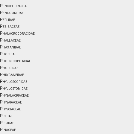
Peniophoraceae
Pentatomidae
Perlidae
Pezizaceae
Phalacrocoracidae
Phallaceae
Phasianidae
Phocidae
Phoenicopteridae
Pholcidae
Phryganeidae
Phylloscopidae
Phyllostomidae
Physalacriaceae
Physaraceae
Physciaceae
Picidae
Pieridae
Pinaceae