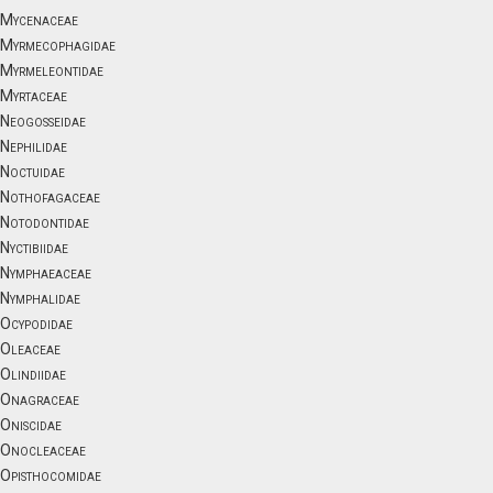
Mycenaceae
Myrmecophagidae
Myrmeleontidae
Myrtaceae
Neogosseidae
Nephilidae
Noctuidae
Nothofagaceae
Notodontidae
Nyctibiidae
Nymphaeaceae
Nymphalidae
Ocypodidae
Oleaceae
Olindiidae
Onagraceae
Oniscidae
Onocleaceae
Opisthocomidae