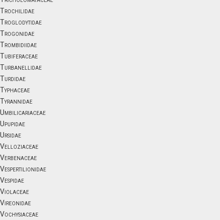
Trochilidae
Troglodytidae
Trogonidae
Trombidiidae
Tubiferaceae
Turbanellidae
Turdidae
Typhaceae
Tyrannidae
Umbilicariaceae
Upupidae
Ursidae
Velloziaceae
Verbenaceae
Vespertilionidae
Vespidae
Violaceae
Vireonidae
Vochysiaceae