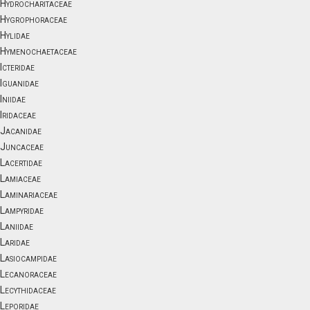
Hydrocharitaceae
Hygrophoraceae
Hylidae
Hymenochaetaceae
Icteridae
Iguanidae
Iniidae
Iridaceae
Jacanidae
Juncaceae
Lacertidae
Lamiaceae
Laminariaceae
Lampyridae
Laniidae
Laridae
Lasiocampidae
Lecanoraceae
Lecythidaceae
Leporidae