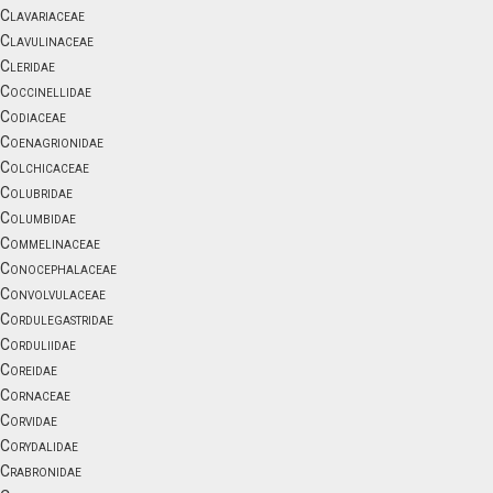
Clavariaceae
Clavulinaceae
Cleridae
Coccinellidae
Codiaceae
Coenagrionidae
Colchicaceae
Colubridae
Columbidae
Commelinaceae
Conocephalaceae
Convolvulaceae
Cordulegastridae
Corduliidae
Coreidae
Cornaceae
Corvidae
Corydalidae
Crabronidae