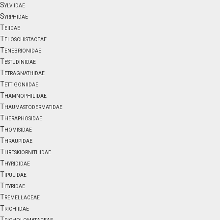
Sylviidae
Syrphidae
Teiidae
Teloschistaceae
Tenebrionidae
Testudinidae
Tetragnathidae
Tettigoniidae
Thamnophilidae
Thaumastodermatidae
Theraphosidae
Thomisidae
Thraupidae
Threskiornithidae
Thyrididae
Tipulidae
Tityridae
Tremellaceae
Trichiidae
Tricholomataceae