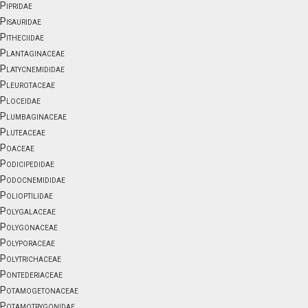
Pipridae
Pisauridae
Pitheciidae
Plantaginaceae
Platycnemididae
Pleurotaceae
Ploceidae
Plumbaginaceae
Pluteaceae
Poaceae
Podicipedidae
Podocnemididae
Polioptilidae
Polygalaceae
Polygonaceae
Polyporaceae
Polytrichaceae
Pontederiaceae
Potamogetonaceae
Potamotrygonidae