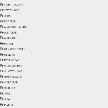
Peniophoraceae
Pentatomidae
Perlidae
Pezizaceae
Phalacrocoracidae
Phallaceae
Phasianidae
Phocidae
Phoenicopteridae
Pholcidae
Phryganeidae
Phylloscopidae
Phyllostomidae
Physalacriaceae
Physaraceae
Physciaceae
Picidae
Pieridae
Pinaceae