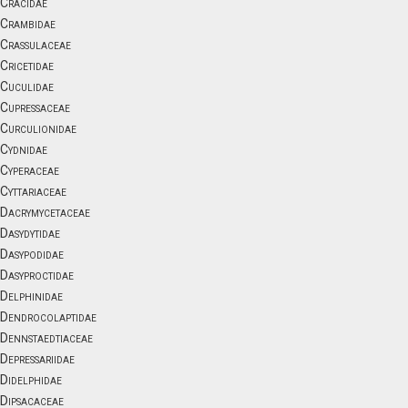
Cracidae
Crambidae
Crassulaceae
Cricetidae
Cuculidae
Cupressaceae
Curculionidae
Cydnidae
Cyperaceae
Cyttariaceae
Dacrymycetaceae
Dasydytidae
Dasypodidae
Dasyproctidae
Delphinidae
Dendrocolaptidae
Dennstaedtiaceae
Depressariidae
Didelphidae
Dipsacaceae