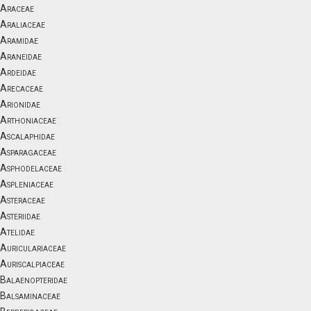
Araceae
Araliaceae
Aramidae
Araneidae
Ardeidae
Arecaceae
Arionidae
Arthoniaceae
Ascalaphidae
Asparagaceae
Asphodelaceae
Aspleniaceae
Asteraceae
Asteriidae
Atelidae
Auriculariaceae
Auriscalpiaceae
Balaenopteridae
Balsaminaceae