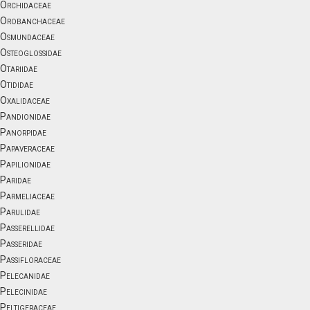
Orchidaceae
Orobanchaceae
Osmundaceae
Osteoglossidae
Otariidae
Otididae
Oxalidaceae
Pandionidae
Panorpidae
Papaveraceae
Papilionidae
Paridae
Parmeliaceae
Parulidae
Passerellidae
Passeridae
Passifloraceae
Pelecanidae
Pelecinidae
Peltigeraceae