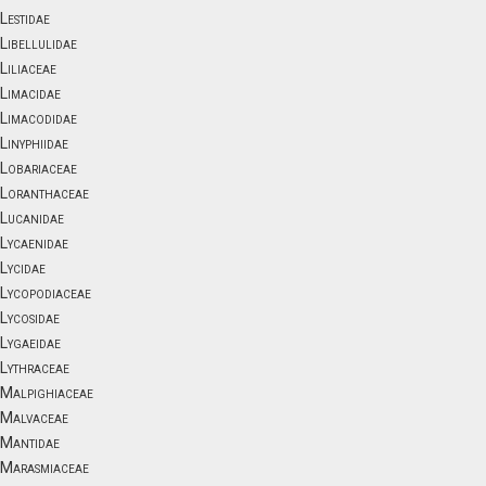
Lestidae
Libellulidae
Liliaceae
Limacidae
Limacodidae
Linyphiidae
Lobariaceae
Loranthaceae
Lucanidae
Lycaenidae
Lycidae
Lycopodiaceae
Lycosidae
Lygaeidae
Lythraceae
Malpighiaceae
Malvaceae
Mantidae
Marasmiaceae