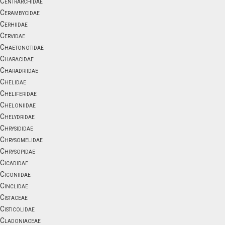
Centrarchidae
Cerambycidae
Cerhiidae
Cervidae
Chaetonotidae
Characidae
Charadriidae
Chelidae
Cheliferidae
Cheloniidae
Chelydridae
Chrysididae
Chrysomelidae
Chrysopidae
Cicadidae
Ciconiidae
Cinclidae
Cistaceae
Cisticolidae
Cladoniaceae