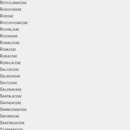
Reticulariaceae
Rhagionidae
Rheidae
Rhizophoraceae
Rhopalidae
Riodinidae
Romaleidae
Rosaceae
Rubiaceae
Russulaceae
Salicaceae
Salmonidae
Salticidae
Salviniaceae
Santalaceae
Sapindaceae
Sarraceniaceae
Saturniidae
Saxifragaceae
Scarabaeidae