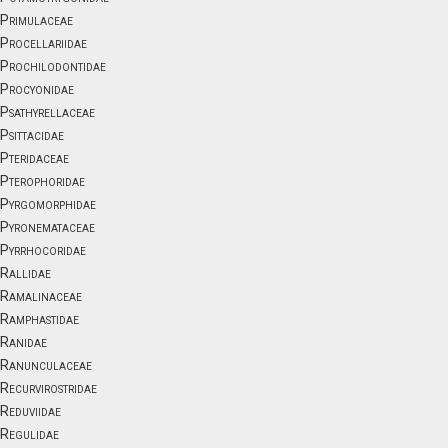
Primulaceae
Procellariidae
Prochilodontidae
Procyonidae
Psathyrellaceae
Psittacidae
Pteridaceae
Pterophoridae
Pyrgomorphidae
Pyronemataceae
Pyrrhocoridae
Rallidae
Ramalinaceae
Ramphastidae
Ranidae
Ranunculaceae
Recurvirostridae
Reduviidae
Regulidae