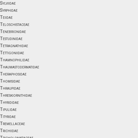
Sylviidae
Syrphidae
Teiidae
Teloschistaceae
Tenebrionidae
Testudinidae
Tetragnathidae
Tettigoniidae
Thamnophilidae
Thaumastodermatidae
Theraphosidae
Thomisidae
Thraupidae
Threskiornithidae
Thyrididae
Tipulidae
Tityridae
Tremellaceae
Trichiidae
Tricholomataceae