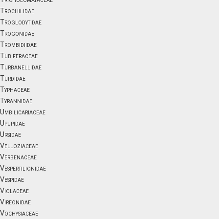
Trochilidae
Troglodytidae
Trogonidae
Trombidiidae
Tubiferaceae
Turbanellidae
Turdidae
Typhaceae
Tyrannidae
Umbilicariaceae
Upupidae
Ursidae
Velloziaceae
Verbenaceae
Vespertilionidae
Vespidae
Violaceae
Vireonidae
Vochysiaceae