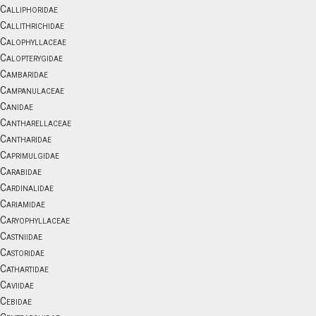
Calliphoridae
Callithrichidae
Calophyllaceae
Calopterygidae
Cambaridae
Campanulaceae
Canidae
Cantharellaceae
Cantharidae
Caprimulgidae
Carabidae
Cardinalidae
Cariamidae
Caryophyllaceae
Castniidae
Castoridae
Cathartidae
Caviidae
Cebidae