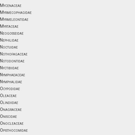
Mycenaceae
Myrmecophagidae
Myrmeleontidae
Myrtaceae
Neogosseidae
Nephilidae
Noctuidae
Nothofagaceae
Notodontidae
Nyctibiidae
Nymphaeaceae
Nymphalidae
Ocypodidae
Oleaceae
Olindiidae
Onagraceae
Oniscidae
Onocleaceae
Opisthocomidae