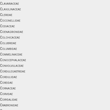
Clavariaceae
Clavulinaceae
Cleridae
Coccinellidae
Codiaceae
Coenagrionidae
Colchicaceae
Colubridae
Columbidae
Commelinaceae
Conocephalaceae
Convolvulaceae
Cordulegastridae
Corduliidae
Coreidae
Cornaceae
Corvidae
Corydalidae
Crabronidae