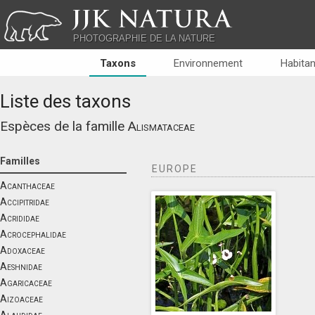
JJK NATURA
PHOTOGRAPHIE DE LA NATURE
Taxons
Environnement
Habitan
Liste des taxons
Espèces de la famille
Alismataceae
Familles
EUROPE
Acanthaceae
Accipitridae
Acrididae
Acrocephalidae
Adoxaceae
Aeshnidae
Agaricaceae
Aizoaceae