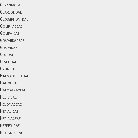
Geraniaceae
Glareolidae
Glossiphoniidae
Gomphaceae
Gomphidae
Graphidaceae
Grapsidae
Gruidae
Gryllidae
Gyrinidae
Haematopodidae
Halictidae
Haloragaceae
Helicidae
Helotiaceae
Hepialidae
Hericiaceae
Hesperiidae
Hirundinidae