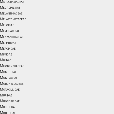
Marcgraviaceae
Megachilidae
Melanthiaceae
Melastomataceae
Meloidae
Membracidae
Menyanthaceae
Mephitidae
Meropidae
Mimidae
Miridae
Misodendraceae
Momotidae
Montiaceae
Morchellaceae
Motacillidae
Muridae
Muscicapidae
Mustelidae
Mutillidae