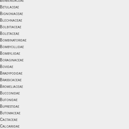
Berberidaceae
Betulaceae
Bignoniaceae
Blechnaceae
Bolbitiaceae
Boletaceae
Bombinatoridae
Bombycillidae
Bombyliidae
Boraginaceae
Bovidae
Bradypodidae
Brassicaceae
Bromeliaceae
Bucconidae
Bufonidae
Buprestidae
Butomaceae
Cactaceae
Calcariidae