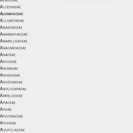
Alaudidae
Alcedinidae
Alismataceae
Alligatoridae
Amanitaceae
Amaranthaceae
Amaryllidaceae
Anacardiaceae
Anatidae
Anguidae
Anhimidae
Anhingidae
Anostomidae
Antilocapridae
Apatelodidae
Apiaceae
Apidae
Apocynaceae
Apodidae
Aquifoliaceae