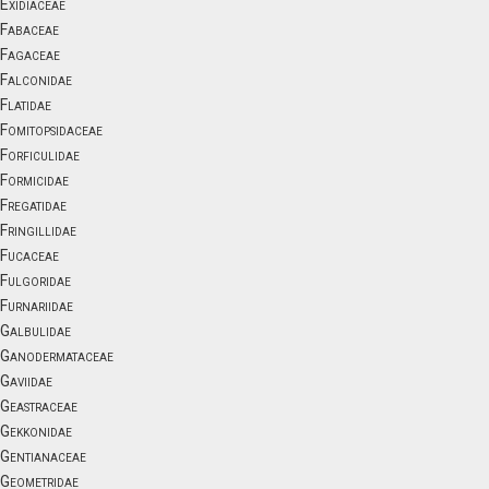
Exidiaceae
Fabaceae
Fagaceae
Falconidae
Flatidae
Fomitopsidaceae
Forficulidae
Formicidae
Fregatidae
Fringillidae
Fucaceae
Fulgoridae
Furnariidae
Galbulidae
Ganodermataceae
Gaviidae
Geastraceae
Gekkonidae
Gentianaceae
Geometridae