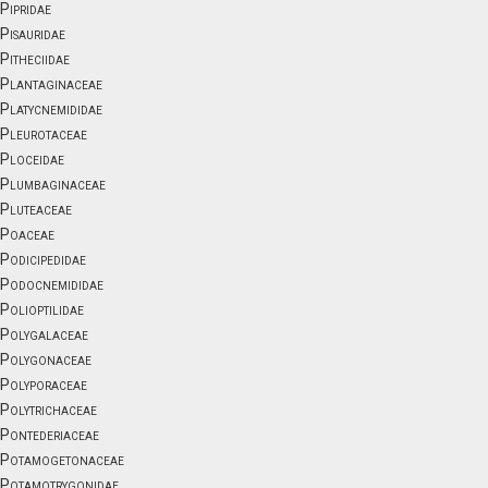
Pipridae
Pisauridae
Pitheciidae
Plantaginaceae
Platycnemididae
Pleurotaceae
Ploceidae
Plumbaginaceae
Pluteaceae
Poaceae
Podicipedidae
Podocnemididae
Polioptilidae
Polygalaceae
Polygonaceae
Polyporaceae
Polytrichaceae
Pontederiaceae
Potamogetonaceae
Potamotrygonidae