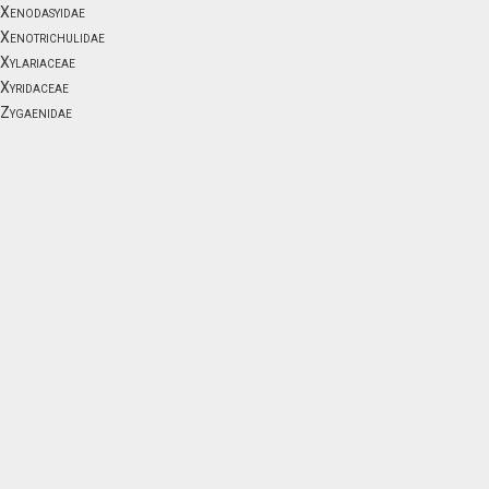
Xenodasyidae
Xenotrichulidae
Xylariaceae
Xyridaceae
Zygaenidae