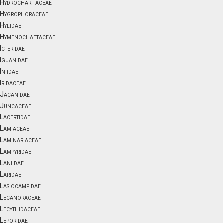
Hydrocharitaceae
Hygrophoraceae
Hylidae
Hymenochaetaceae
Icteridae
Iguanidae
Iniidae
Iridaceae
Jacanidae
Juncaceae
Lacertidae
Lamiaceae
Laminariaceae
Lampyridae
Laniidae
Laridae
Lasiocampidae
Lecanoraceae
Lecythidaceae
Leporidae