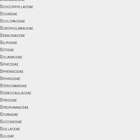
Schizophyllaceae
Sciuridae
Scolopacidae
Scrophulariaceae
Sebacinaceae
Silphidae
Sittidae
Solanaceae
Sphecidae
Spheniscidae
Sphingidae
Stercorariidae
Stereocaulaceae
Strigidae
Strophariaceae
Sturnidae
Succineidae
Suillaceae
Sulidae