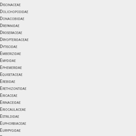
Discinaceae
Dolichopodidae
Donacobiidae
Drepanidae
Droseraceae
Dryopteridaceae
Dytiscidae
Emberizidae
Emydidae
Ephemeridae
Equisetaceae
Erebidae
Erethizontidae
Ericaceae
Erinaceidae
Eriocaulaceae
Estrildidae
Euphorbiaceae
Eurypygidae