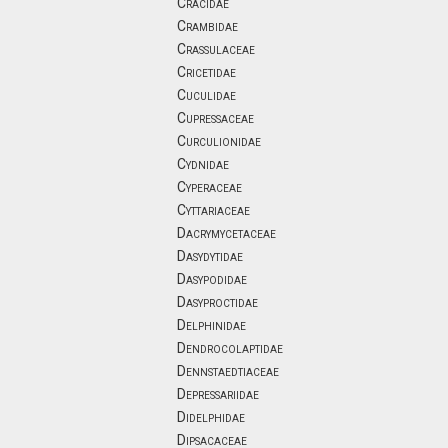
Cracidae
Crambidae
Crassulaceae
Cricetidae
Cuculidae
Cupressaceae
Curculionidae
Cydnidae
Cyperaceae
Cyttariaceae
Dacrymycetaceae
Dasydytidae
Dasypodidae
Dasyproctidae
Delphinidae
Dendrocolaptidae
Dennstaedtiaceae
Depressariidae
Didelphidae
Dipsacaceae