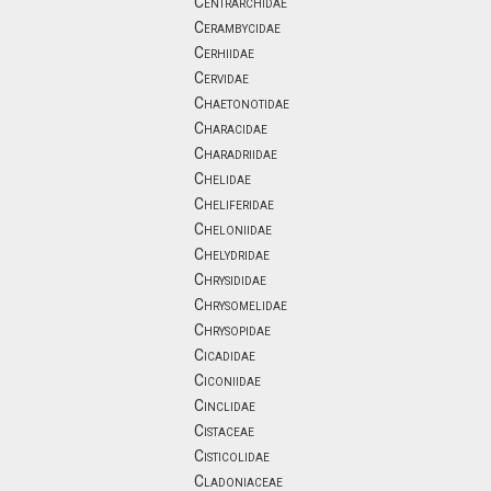
Centrarchidae
Cerambycidae
Cerhiidae
Cervidae
Chaetonotidae
Characidae
Charadriidae
Chelidae
Cheliferidae
Cheloniidae
Chelydridae
Chrysididae
Chrysomelidae
Chrysopidae
Cicadidae
Ciconiidae
Cinclidae
Cistaceae
Cisticolidae
Cladoniaceae