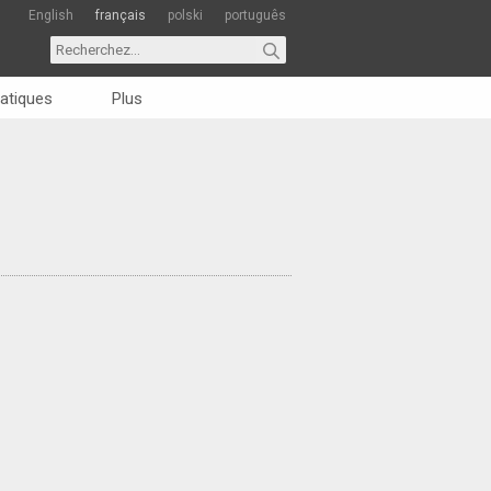
English
français
polski
português
atiques
Plus