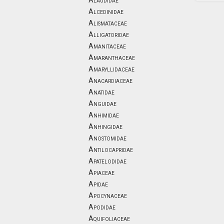
Alaudidae
Alcedinidae
Alismataceae
Alligatoridae
Amanitaceae
Amaranthaceae
Amaryllidaceae
Anacardiaceae
Anatidae
Anguidae
Anhimidae
Anhingidae
Anostomidae
Antilocapridae
Apatelodidae
Apiaceae
Apidae
Apocynaceae
Apodidae
Aquifoliaceae