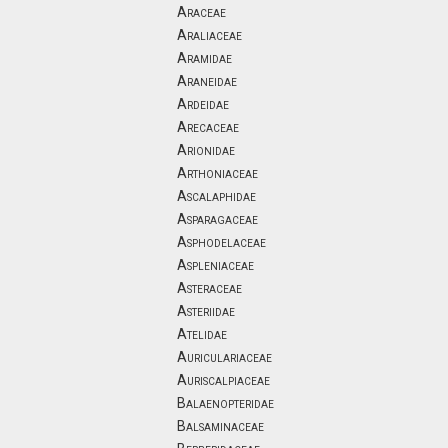
Araceae
Araliaceae
Aramidae
Araneidae
Ardeidae
Arecaceae
Arionidae
Arthoniaceae
Ascalaphidae
Asparagaceae
Asphodelaceae
Aspleniaceae
Asteraceae
Asteriidae
Atelidae
Auriculariaceae
Auriscalpiaceae
Balaenopteridae
Balsaminaceae