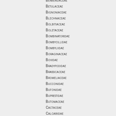
Berberidaceae
Betulaceae
Bignoniaceae
Blechnaceae
Bolbitiaceae
Boletaceae
Bombinatoridae
Bombycillidae
Bombyliidae
Boraginaceae
Bovidae
Bradypodidae
Brassicaceae
Bromeliaceae
Bucconidae
Bufonidae
Buprestidae
Butomaceae
Cactaceae
Calcariidae