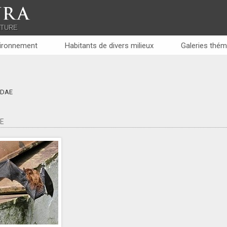
RA
ATURE
ironnement
Habitants de divers milieux
Galeries thém
idae
E