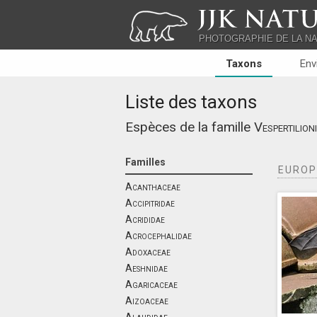
JJK NATU
PHOTOGRAPHIE DE LA N
Taxons
Env
Liste des taxons
Espèces de la famille
Vespertilion
Familles
EUROP
Acanthaceae
Accipitridae
Acrididae
Acrocephalidae
Adoxaceae
Aeshnidae
Agaricaceae
Aizoaceae