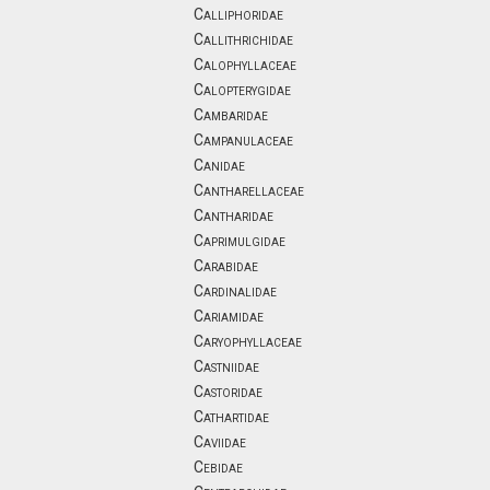
Calliphoridae
Callithrichidae
Calophyllaceae
Calopterygidae
Cambaridae
Campanulaceae
Canidae
Cantharellaceae
Cantharidae
Caprimulgidae
Carabidae
Cardinalidae
Cariamidae
Caryophyllaceae
Castniidae
Castoridae
Cathartidae
Caviidae
Cebidae