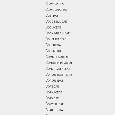
Clavariaceae
Clavulinaceae
Cleridae
Coccinellidae
Codiaceae
Coenagrionidae
Colchicaceae
Colubridae
Columbidae
Commelinaceae
Conocephalaceae
Convolvulaceae
Cordulegastridae
Corduliidae
Coreidae
Cornaceae
Corvidae
Corydalidae
Crabronidae