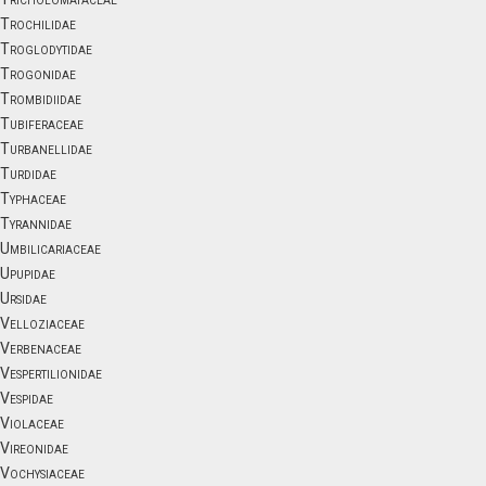
Trochilidae
Troglodytidae
Trogonidae
Trombidiidae
Tubiferaceae
Turbanellidae
Turdidae
Typhaceae
Tyrannidae
Umbilicariaceae
Upupidae
Ursidae
Velloziaceae
Verbenaceae
Vespertilionidae
Vespidae
Violaceae
Vireonidae
Vochysiaceae