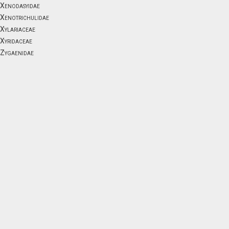
Xenodasyidae
Xenotrichulidae
Xylariaceae
Xyridaceae
Zygaenidae