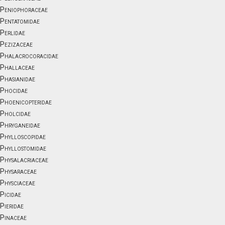
Peniophoraceae
Pentatomidae
Perlidae
Pezizaceae
Phalacrocoracidae
Phallaceae
Phasianidae
Phocidae
Phoenicopteridae
Pholcidae
Phryganeidae
Phylloscopidae
Phyllostomidae
Physalacriaceae
Physaraceae
Physciaceae
Picidae
Pieridae
Pinaceae