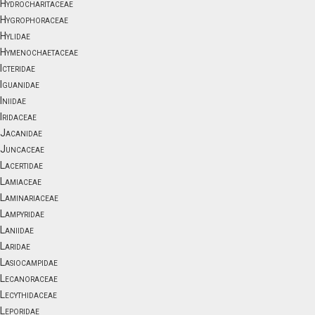
Hydrocharitaceae
Hygrophoraceae
Hylidae
Hymenochaetaceae
Icteridae
Iguanidae
Iniidae
Iridaceae
Jacanidae
Juncaceae
Lacertidae
Lamiaceae
Laminariaceae
Lampyridae
Laniidae
Laridae
Lasiocampidae
Lecanoraceae
Lecythidaceae
Leporidae