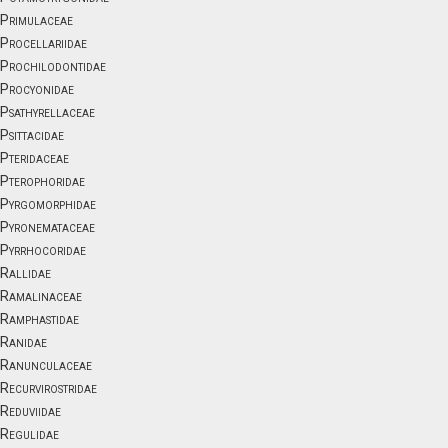
Primulaceae
Procellariidae
Prochilodontidae
Procyonidae
Psathyrellaceae
Psittacidae
Pteridaceae
Pterophoridae
Pyrgomorphidae
Pyronemataceae
Pyrrhocoridae
Rallidae
Ramalinaceae
Ramphastidae
Ranidae
Ranunculaceae
Recurvirostridae
Reduviidae
Regulidae