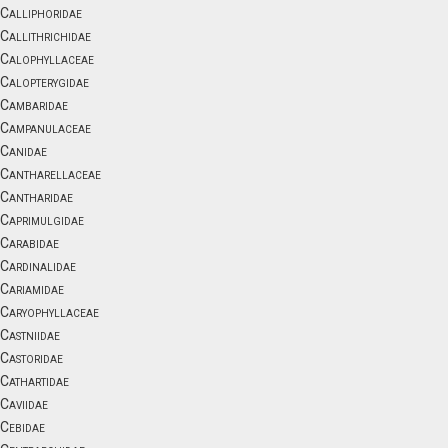
Calliphoridae
Callithrichidae
Calophyllaceae
Calopterygidae
Cambaridae
Campanulaceae
Canidae
Cantharellaceae
Cantharidae
Caprimulgidae
Carabidae
Cardinalidae
Cariamidae
Caryophyllaceae
Castniidae
Castoridae
Cathartidae
Caviidae
Cebidae