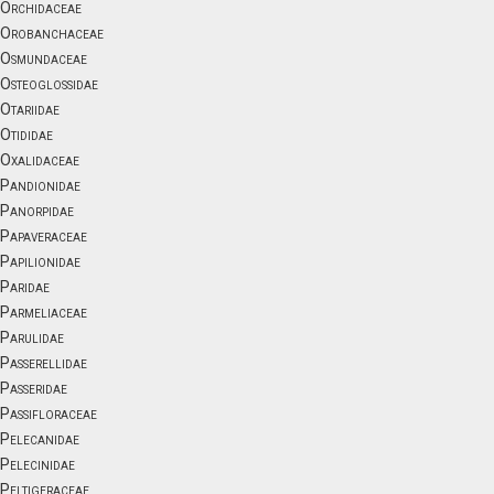
Orchidaceae
Orobanchaceae
Osmundaceae
Osteoglossidae
Otariidae
Otididae
Oxalidaceae
Pandionidae
Panorpidae
Papaveraceae
Papilionidae
Paridae
Parmeliaceae
Parulidae
Passerellidae
Passeridae
Passifloraceae
Pelecanidae
Pelecinidae
Peltigeraceae