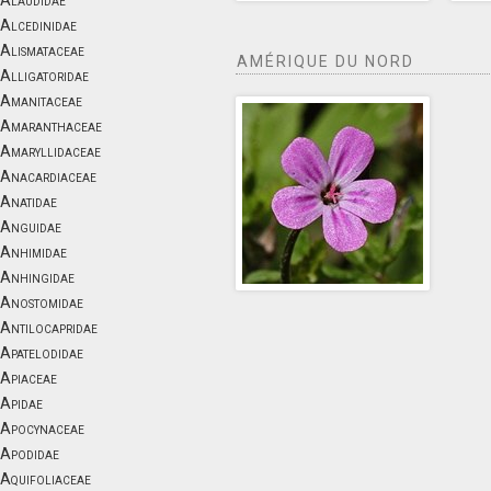
Alaudidae
Alcedinidae
Alismataceae
AMÉRIQUE DU NORD
Alligatoridae
Amanitaceae
Amaranthaceae
Amaryllidaceae
Anacardiaceae
Anatidae
Anguidae
Anhimidae
Anhingidae
Anostomidae
Antilocapridae
Apatelodidae
Apiaceae
Apidae
Apocynaceae
Apodidae
Aquifoliaceae