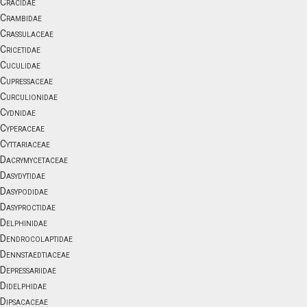
Cracidae
Crambidae
Crassulaceae
Cricetidae
Cuculidae
Cupressaceae
Curculionidae
Cydnidae
Cyperaceae
Cyttariaceae
Dacrymycetaceae
Dasydytidae
Dasypodidae
Dasyproctidae
Delphinidae
Dendrocolaptidae
Dennstaedtiaceae
Depressariidae
Didelphidae
Dipsacaceae