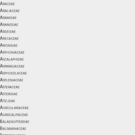
Araceae
Araliaceae
Aramidae
Araneidae
Ardeidae
Arecaceae
Arionidae
Arthoniaceae
Ascalaphidae
Asparagaceae
Asphodelaceae
Aspleniaceae
Asteraceae
Asteriidae
Atelidae
Auriculariaceae
Auriscalpiaceae
Balaenopteridae
Balsaminaceae