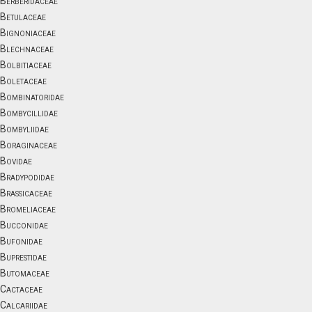
Berberidaceae
Betulaceae
Bignoniaceae
Blechnaceae
Bolbitiaceae
Boletaceae
Bombinatoridae
Bombycillidae
Bombyliidae
Boraginaceae
Bovidae
Bradypodidae
Brassicaceae
Bromeliaceae
Bucconidae
Bufonidae
Buprestidae
Butomaceae
Cactaceae
Calcariidae