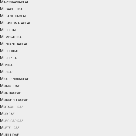
Marcgraviaceae
Megachilidae
Melanthiaceae
Melastomataceae
Meloidae
Membracidae
Menyanthaceae
Mephitidae
Meropidae
Mimidae
Miridae
Misodendraceae
Momotidae
Montiaceae
Morchellaceae
Motacillidae
Muridae
Muscicapidae
Mustelidae
Mutillidae