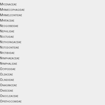
Mycenaceae
Myrmecophagidae
Myrmeleontidae
Myrtaceae
Neogosseidae
Nephilidae
Noctuidae
Nothofagaceae
Notodontidae
Nyctibiidae
Nymphaeaceae
Nymphalidae
Ocypodidae
Oleaceae
Olindiidae
Onagraceae
Oniscidae
Onocleaceae
Opisthocomidae