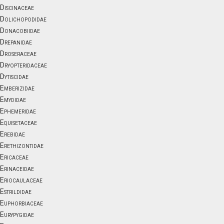
Discinaceae
Dolichopodidae
Donacobiidae
Drepanidae
Droseraceae
Dryopteridaceae
Dytiscidae
Emberizidae
Emydidae
Ephemeridae
Equisetaceae
Erebidae
Erethizontidae
Ericaceae
Erinaceidae
Eriocaulaceae
Estrildidae
Euphorbiaceae
Eurypygidae