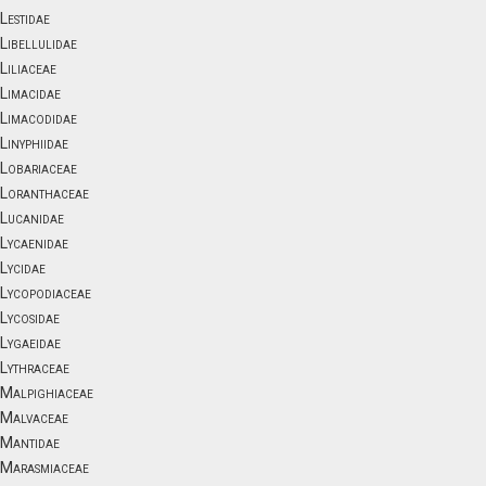
Lestidae
Libellulidae
Liliaceae
Limacidae
Limacodidae
Linyphiidae
Lobariaceae
Loranthaceae
Lucanidae
Lycaenidae
Lycidae
Lycopodiaceae
Lycosidae
Lygaeidae
Lythraceae
Malpighiaceae
Malvaceae
Mantidae
Marasmiaceae