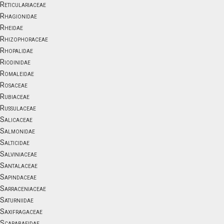
Reticulariaceae
Rhagionidae
Rheidae
Rhizophoraceae
Rhopalidae
Riodinidae
Romaleidae
Rosaceae
Rubiaceae
Russulaceae
Salicaceae
Salmonidae
Salticidae
Salviniaceae
Santalaceae
Sapindaceae
Sarraceniaceae
Saturniidae
Saxifragaceae
Scarabaeidae