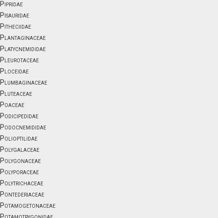
Pipridae
Pisauridae
Pitheciidae
Plantaginaceae
Platycnemididae
Pleurotaceae
Ploceidae
Plumbaginaceae
Pluteaceae
Poaceae
Podicipedidae
Podocnemididae
Polioptilidae
Polygalaceae
Polygonaceae
Polyporaceae
Polytrichaceae
Pontederiaceae
Potamogetonaceae
Potamotrygonidae