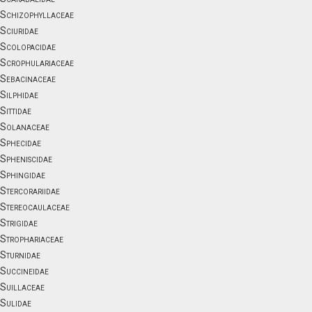
Schizophyllaceae
Sciuridae
Scolopacidae
Scrophulariaceae
Sebacinaceae
Silphidae
Sittidae
Solanaceae
Sphecidae
Spheniscidae
Sphingidae
Stercorariidae
Stereocaulaceae
Strigidae
Strophariaceae
Sturnidae
Succineidae
Suillaceae
Sulidae