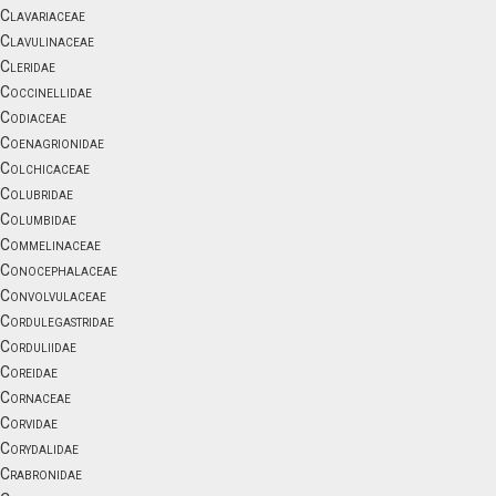
Clavariaceae
Clavulinaceae
Cleridae
Coccinellidae
Codiaceae
Coenagrionidae
Colchicaceae
Colubridae
Columbidae
Commelinaceae
Conocephalaceae
Convolvulaceae
Cordulegastridae
Corduliidae
Coreidae
Cornaceae
Corvidae
Corydalidae
Crabronidae