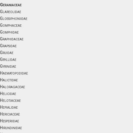
Geraniaceae
Glareolidae
Glossiphoniidae
Gomphaceae
Gomphidae
Graphidaceae
Grapsidae
Gruidae
Gryllidae
Gyrinidae
Haematopodidae
Halictidae
Haloragaceae
Helicidae
Helotiaceae
Hepialidae
Hericiaceae
Hesperiidae
Hirundinidae