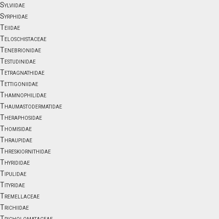
Sylviidae
Syrphidae
Teiidae
Teloschistaceae
Tenebrionidae
Testudinidae
Tetragnathidae
Tettigoniidae
Thamnophilidae
Thaumastodermatidae
Theraphosidae
Thomisidae
Thraupidae
Threskiornithidae
Thyrididae
Tipulidae
Tityridae
Tremellaceae
Trichiidae
Tricholomataceae