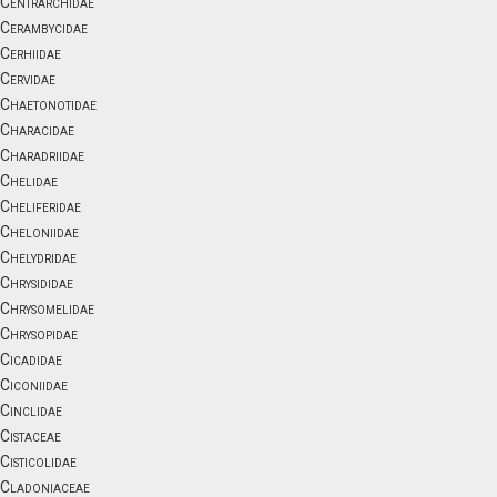
Centrarchidae
Cerambycidae
Cerhiidae
Cervidae
Chaetonotidae
Characidae
Charadriidae
Chelidae
Cheliferidae
Cheloniidae
Chelydridae
Chrysididae
Chrysomelidae
Chrysopidae
Cicadidae
Ciconiidae
Cinclidae
Cistaceae
Cisticolidae
Cladoniaceae