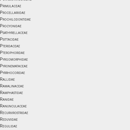
Primulaceae
Procellariidae
Prochilodontidae
Procyonidae
Psathyrellaceae
Psittacidae
Pteridaceae
Pterophoridae
Pyrgomorphidae
Pyronemataceae
Pyrrhocoridae
Rallidae
Ramalinaceae
Ramphastidae
Ranidae
Ranunculaceae
Recurvirostridae
Reduviidae
Regulidae