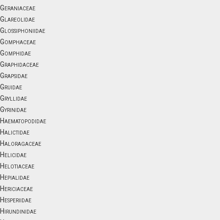
Geraniaceae
Glareolidae
Glossiphoniidae
Gomphaceae
Gomphidae
Graphidaceae
Grapsidae
Gruidae
Gryllidae
Gyrinidae
Haematopodidae
Halictidae
Haloragaceae
Helicidae
Helotiaceae
Hepialidae
Hericiaceae
Hesperiidae
Hirundinidae