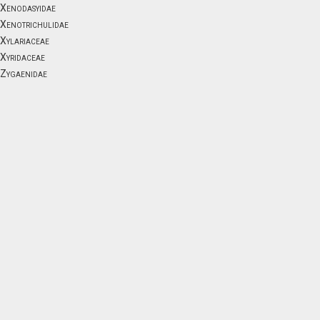
Xenodasyidae
Xenotrichulidae
Xylariaceae
Xyridaceae
Zygaenidae