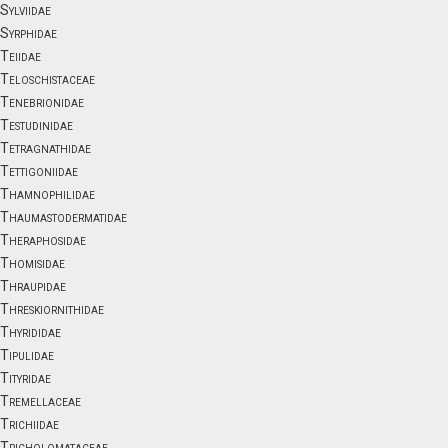
Sylviidae
Syrphidae
Teiidae
Teloschistaceae
Tenebrionidae
Testudinidae
Tetragnathidae
Tettigoniidae
Thamnophilidae
Thaumastodermatidae
Theraphosidae
Thomisidae
Thraupidae
Threskiornithidae
Thyrididae
Tipulidae
Tityridae
Tremellaceae
Trichiidae
Tricholomataceae