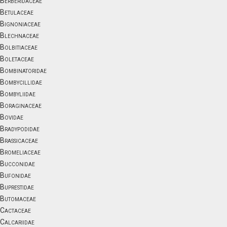
Berberidaceae
Betulaceae
Bignoniaceae
Blechnaceae
Bolbitiaceae
Boletaceae
Bombinatoridae
Bombycillidae
Bombyliidae
Boraginaceae
Bovidae
Bradypodidae
Brassicaceae
Bromeliaceae
Bucconidae
Bufonidae
Buprestidae
Butomaceae
Cactaceae
Calcariidae