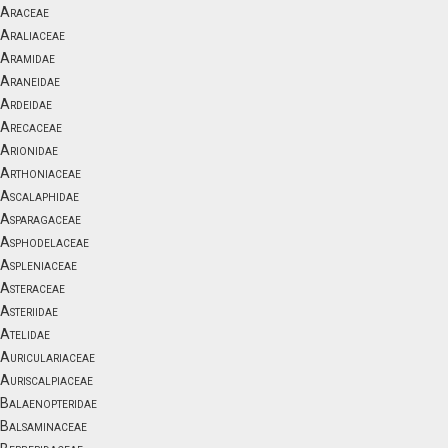
Araceae
Araliaceae
Aramidae
Araneidae
Ardeidae
Arecaceae
Arionidae
Arthoniaceae
Ascalaphidae
Asparagaceae
Asphodelaceae
Aspleniaceae
Asteraceae
Asteriidae
Atelidae
Auriculariaceae
Auriscalpiaceae
Balaenopteridae
Balsaminaceae