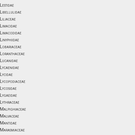
Lestidae
Libellulidae
Liliaceae
Limacidae
Limacodidae
Linyphiidae
Lobariaceae
Loranthaceae
Lucanidae
Lycaenidae
Lycidae
Lycopodiaceae
Lycosidae
Lygaeidae
Lythraceae
Malpighiaceae
Malvaceae
Mantidae
Marasmiaceae