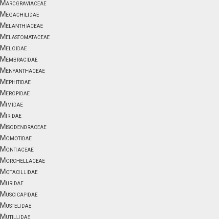
Marcgraviaceae
Megachilidae
Melanthiaceae
Melastomataceae
Meloidae
Membracidae
Menyanthaceae
Mephitidae
Meropidae
Mimidae
Miridae
Misodendraceae
Momotidae
Montiaceae
Morchellaceae
Motacillidae
Muridae
Muscicapidae
Mustelidae
Mutillidae