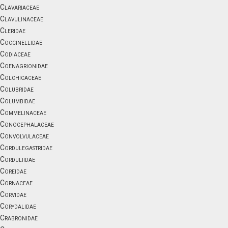
Clavariaceae
Clavulinaceae
Cleridae
Coccinellidae
Codiaceae
Coenagrionidae
Colchicaceae
Colubridae
Columbidae
Commelinaceae
Conocephalaceae
Convolvulaceae
Cordulegastridae
Corduliidae
Coreidae
Cornaceae
Corvidae
Corydalidae
Crabronidae