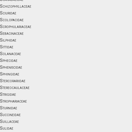
Schizophyllaceae
Sciuridae
Scolopacidae
Scrophulariaceae
Sebacinaceae
Silphidae
Sittidae
Solanaceae
Sphecidae
Spheniscidae
Sphingidae
Stercorariidae
Stereocaulaceae
Strigidae
Strophariaceae
Sturnidae
Succineidae
Suillaceae
Sulidae