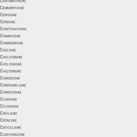
Centrarchidae
Cerambycidae
Cerhiidae
Cervidae
Chaetonotidae
Characidae
Charadriidae
Chelidae
Cheliferidae
Cheloniidae
Chelydridae
Chrysididae
Chrysomelidae
Chrysopidae
Cicadidae
Ciconiidae
Cinclidae
Cistaceae
Cisticolidae
Cladoniaceae