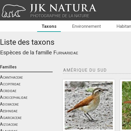
JJK NATURA
PHOTOGRAPHIE DE LA NATURE
Taxons
Environnement
Habitan
Liste des taxons
Espèces de la famille
Furnariidae
Familles
AMÉRIQUE DU SUD
Acanthaceae
Accipitridae
Acrididae
Acrocephalidae
Adoxaceae
Aeshnidae
Agaricaceae
Aizoaceae