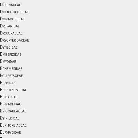
Discinaceae
Dolichopodidae
Donacobiidae
Drepanidae
Droseraceae
Dryopteridaceae
Dytiscidae
Emberizidae
Emydidae
Ephemeridae
Equisetaceae
Erebidae
Erethizontidae
Ericaceae
Erinaceidae
Eriocaulaceae
Estrildidae
Euphorbiaceae
Eurypygidae