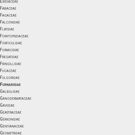
Exidiaceae
Fabaceae
Fagaceae
Falconidae
Flatidae
Fomitopsidaceae
Forficulidae
Formicidae
Fregatidae
Fringillidae
Fucaceae
Fulgoridae
Furnariidae
Galbulidae
Ganodermataceae
Gaviidae
Geastraceae
Gekkonidae
Gentianaceae
Geometridae