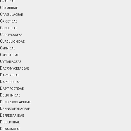
Cracidae
Crambidae
Crassulaceae
Cricetidae
Cuculidae
Cupressaceae
Curculionidae
Cydnidae
Cyperaceae
Cyttariaceae
Dacrymycetaceae
Dasydytidae
Dasypodidae
Dasyproctidae
Delphinidae
Dendrocolaptidae
Dennstaedtiaceae
Depressariidae
Didelphidae
Dipsacaceae