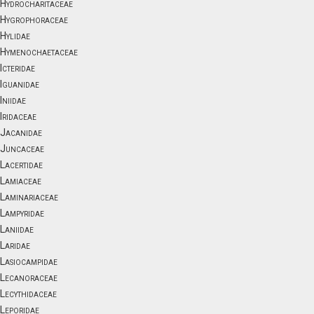
Hydrocharitaceae
Hygrophoraceae
Hylidae
Hymenochaetaceae
Icteridae
Iguanidae
Iniidae
Iridaceae
Jacanidae
Juncaceae
Lacertidae
Lamiaceae
Laminariaceae
Lampyridae
Laniidae
Laridae
Lasiocampidae
Lecanoraceae
Lecythidaceae
Leporidae