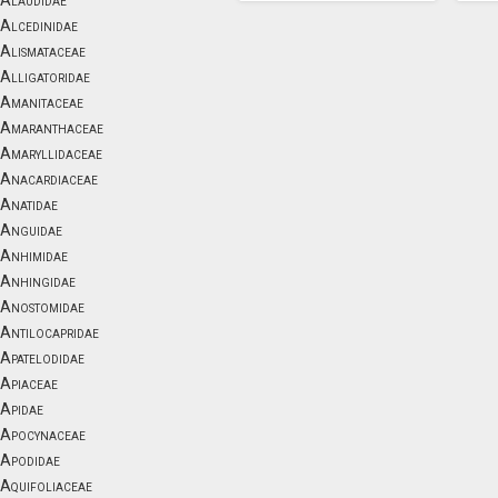
Alaudidae
Alcedinidae
Alismataceae
Alligatoridae
Amanitaceae
Amaranthaceae
Amaryllidaceae
Anacardiaceae
Anatidae
Anguidae
Anhimidae
Anhingidae
Anostomidae
Antilocapridae
Apatelodidae
Apiaceae
Apidae
Apocynaceae
Apodidae
Aquifoliaceae