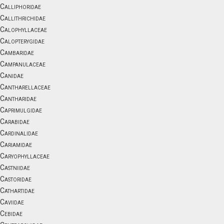
Calliphoridae
Callithrichidae
Calophyllaceae
Calopterygidae
Cambaridae
Campanulaceae
Canidae
Cantharellaceae
Cantharidae
Caprimulgidae
Carabidae
Cardinalidae
Cariamidae
Caryophyllaceae
Castniidae
Castoridae
Cathartidae
Caviidae
Cebidae