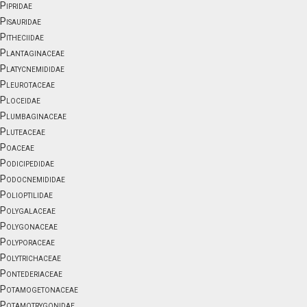
Pipridae
Pisauridae
Pitheciidae
Plantaginaceae
Platycnemididae
Pleurotaceae
Ploceidae
Plumbaginaceae
Pluteaceae
Poaceae
Podicipedidae
Podocnemididae
Polioptilidae
Polygalaceae
Polygonaceae
Polyporaceae
Polytrichaceae
Pontederiaceae
Potamogetonaceae
Potamotrygonidae