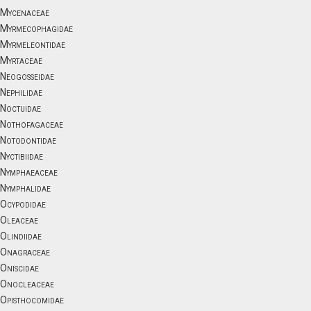
Mycenaceae
Myrmecophagidae
Myrmeleontidae
Myrtaceae
Neogosseidae
Nephilidae
Noctuidae
Nothofagaceae
Notodontidae
Nyctibiidae
Nymphaeaceae
Nymphalidae
Ocypodidae
Oleaceae
Olindiidae
Onagraceae
Oniscidae
Onocleaceae
Opisthocomidae