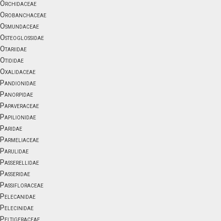
Orchidaceae
Orobanchaceae
Osmundaceae
Osteoglossidae
Otariidae
Otididae
Oxalidaceae
Pandionidae
Panorpidae
Papaveraceae
Papilionidae
Paridae
Parmeliaceae
Parulidae
Passerellidae
Passeridae
Passifloraceae
Pelecanidae
Pelecinidae
Peltigeraceae