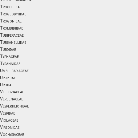
Trochilidae
Troglodytidae
Trogonidae
Trombidiidae
Tubiferaceae
Turbanellidae
Turdidae
Typhaceae
Tyrannidae
Umbilicariaceae
Upupidae
Ursidae
Velloziaceae
Verbenaceae
Vespertilionidae
Vespidae
Violaceae
Vireonidae
Vochysiaceae