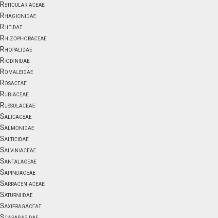
Reticulariaceae
Rhagionidae
Rheidae
Rhizophoraceae
Rhopalidae
Riodinidae
Romaleidae
Rosaceae
Rubiaceae
Russulaceae
Salicaceae
Salmonidae
Salticidae
Salviniaceae
Santalaceae
Sapindaceae
Sarraceniaceae
Saturniidae
Saxifragaceae
Scarabaeidae