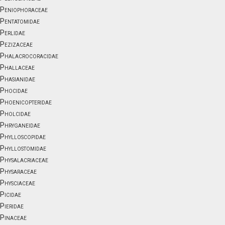
Peniophoraceae
Pentatomidae
Perlidae
Pezizaceae
Phalacrocoracidae
Phallaceae
Phasianidae
Phocidae
Phoenicopteridae
Pholcidae
Phryganeidae
Phylloscopidae
Phyllostomidae
Physalacriaceae
Physaraceae
Physciaceae
Picidae
Pieridae
Pinaceae