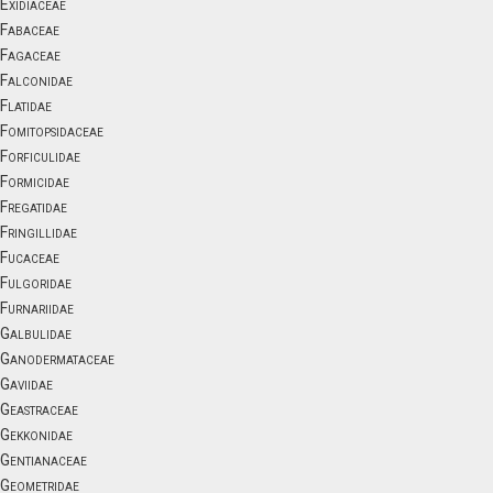
Exidiaceae
Fabaceae
Fagaceae
Falconidae
Flatidae
Fomitopsidaceae
Forficulidae
Formicidae
Fregatidae
Fringillidae
Fucaceae
Fulgoridae
Furnariidae
Galbulidae
Ganodermataceae
Gaviidae
Geastraceae
Gekkonidae
Gentianaceae
Geometridae