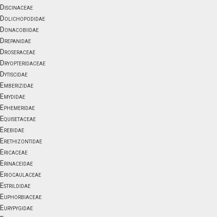
Discinaceae
Dolichopodidae
Donacobiidae
Drepanidae
Droseraceae
Dryopteridaceae
Dytiscidae
Emberizidae
Emydidae
Ephemeridae
Equisetaceae
Erebidae
Erethizontidae
Ericaceae
Erinaceidae
Eriocaulaceae
Estrildidae
Euphorbiaceae
Eurypygidae