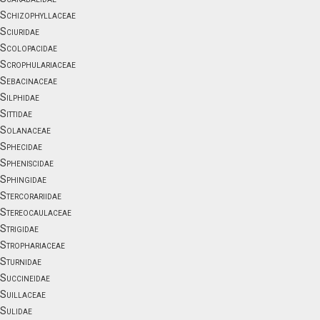
Schizophyllaceae
Sciuridae
Scolopacidae
Scrophulariaceae
Sebacinaceae
Silphidae
Sittidae
Solanaceae
Sphecidae
Spheniscidae
Sphingidae
Stercorariidae
Stereocaulaceae
Strigidae
Strophariaceae
Sturnidae
Succineidae
Suillaceae
Sulidae