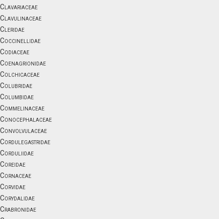
Clavariaceae
Clavulinaceae
Cleridae
Coccinellidae
Codiaceae
Coenagrionidae
Colchicaceae
Colubridae
Columbidae
Commelinaceae
Conocephalaceae
Convolvulaceae
Cordulegastridae
Corduliidae
Coreidae
Cornaceae
Corvidae
Corydalidae
Crabronidae