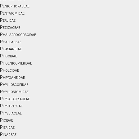
Peniophoraceae
Pentatomidae
Perlidae
Pezizaceae
Phalacrocoracidae
Phallaceae
Phasianidae
Phocidae
Phoenicopteridae
Pholcidae
Phryganeidae
Phylloscopidae
Phyllostomidae
Physalacriaceae
Physaraceae
Physciaceae
Picidae
Pieridae
Pinaceae