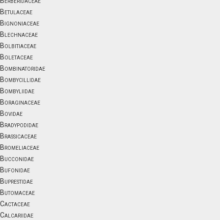
Berberidaceae
Betulaceae
Bignoniaceae
Blechnaceae
Bolbitiaceae
Boletaceae
Bombinatoridae
Bombycillidae
Bombyliidae
Boraginaceae
Bovidae
Bradypodidae
Brassicaceae
Bromeliaceae
Bucconidae
Bufonidae
Buprestidae
Butomaceae
Cactaceae
Calcariidae