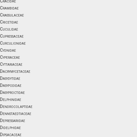
Cracidae
Crambidae
Crassulaceae
Cricetidae
Cuculidae
Cupressaceae
Curculionidae
Cydnidae
Cyperaceae
Cyttariaceae
Dacrymycetaceae
Dasydytidae
Dasypodidae
Dasyproctidae
Delphinidae
Dendrocolaptidae
Dennstaedtiaceae
Depressariidae
Didelphidae
Dipsacaceae