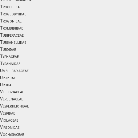
Trochilidae
Troglodytidae
Trogonidae
Trombidiidae
Tubiferaceae
Turbanellidae
Turdidae
Typhaceae
Tyrannidae
Umbilicariaceae
Upupidae
Ursidae
Velloziaceae
Verbenaceae
Vespertilionidae
Vespidae
Violaceae
Vireonidae
Vochysiaceae