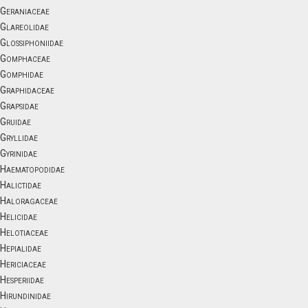
Geraniaceae
Glareolidae
Glossiphoniidae
Gomphaceae
Gomphidae
Graphidaceae
Grapsidae
Gruidae
Gryllidae
Gyrinidae
Haematopodidae
Halictidae
Haloragaceae
Helicidae
Helotiaceae
Hepialidae
Hericiaceae
Hesperiidae
Hirundinidae