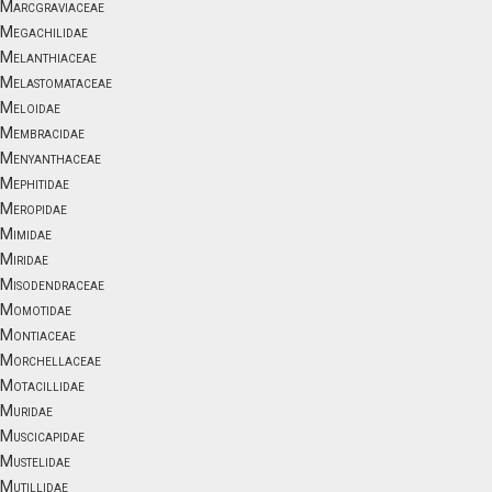
Marcgraviaceae
Megachilidae
Melanthiaceae
Melastomataceae
Meloidae
Membracidae
Menyanthaceae
Mephitidae
Meropidae
Mimidae
Miridae
Misodendraceae
Momotidae
Montiaceae
Morchellaceae
Motacillidae
Muridae
Muscicapidae
Mustelidae
Mutillidae