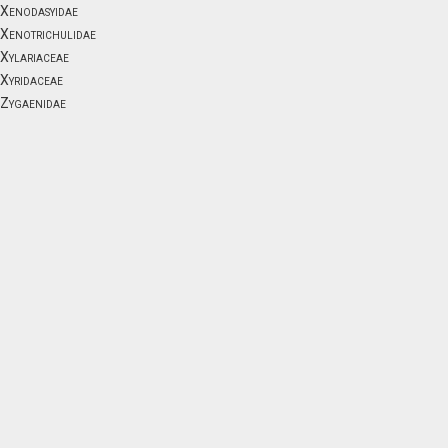
Xenodasyidae
Xenotrichulidae
Xylariaceae
Xyridaceae
Zygaenidae