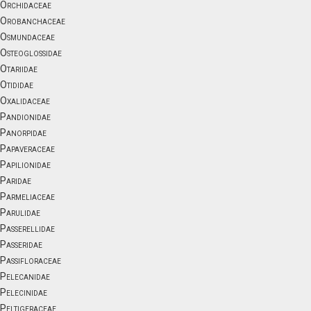
Orchidaceae
Orobanchaceae
Osmundaceae
Osteoglossidae
Otariidae
Otididae
Oxalidaceae
Pandionidae
Panorpidae
Papaveraceae
Papilionidae
Paridae
Parmeliaceae
Parulidae
Passerellidae
Passeridae
Passifloraceae
Pelecanidae
Pelecinidae
Peltigeraceae