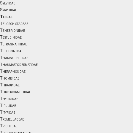
Sylviidae
Syrphidae
Teiidae
Teloschistaceae
Tenebrionidae
Testudinidae
Tetragnathidae
Tettigoniidae
Thamnophilidae
Thaumastodermatidae
Theraphosidae
Thomisidae
Thraupidae
Threskiornithidae
Thyrididae
Tipulidae
Tityridae
Tremellaceae
Trichiidae
Tricholomataceae