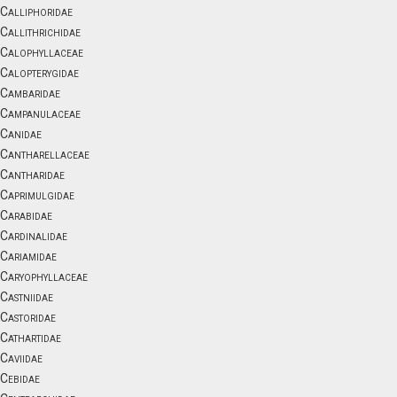
Calliphoridae
Callithrichidae
Calophyllaceae
Calopterygidae
Cambaridae
Campanulaceae
Canidae
Cantharellaceae
Cantharidae
Caprimulgidae
Carabidae
Cardinalidae
Cariamidae
Caryophyllaceae
Castniidae
Castoridae
Cathartidae
Caviidae
Cebidae