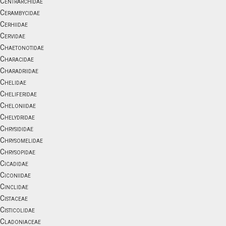
Centrarchidae
Cerambycidae
Cerhiidae
Cervidae
Chaetonotidae
Characidae
Charadriidae
Chelidae
Cheliferidae
Cheloniidae
Chelydridae
Chrysididae
Chrysomelidae
Chrysopidae
Cicadidae
Ciconiidae
Cinclidae
Cistaceae
Cisticolidae
Cladoniaceae