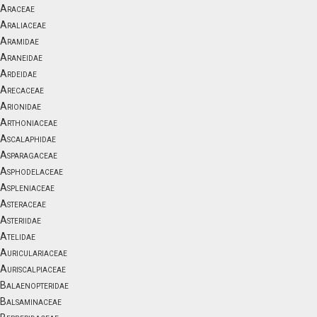
Araceae
Araliaceae
Aramidae
Araneidae
Ardeidae
Arecaceae
Arionidae
Arthoniaceae
Ascalaphidae
Asparagaceae
Asphodelaceae
Aspleniaceae
Asteraceae
Asteriidae
Atelidae
Auriculariaceae
Auriscalpiaceae
Balaenopteridae
Balsaminaceae