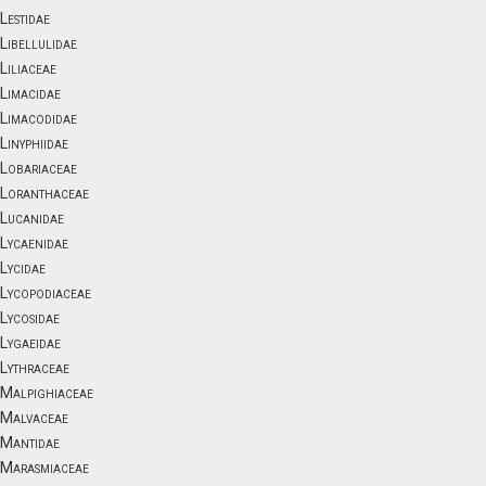
Lestidae
Libellulidae
Liliaceae
Limacidae
Limacodidae
Linyphiidae
Lobariaceae
Loranthaceae
Lucanidae
Lycaenidae
Lycidae
Lycopodiaceae
Lycosidae
Lygaeidae
Lythraceae
Malpighiaceae
Malvaceae
Mantidae
Marasmiaceae