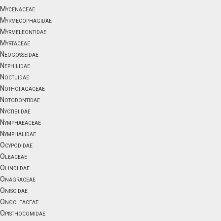
Mycenaceae
Myrmecophagidae
Myrmeleontidae
Myrtaceae
Neogosseidae
Nephilidae
Noctuidae
Nothofagaceae
Notodontidae
Nyctibiidae
Nymphaeaceae
Nymphalidae
Ocypodidae
Oleaceae
Olindiidae
Onagraceae
Oniscidae
Onocleaceae
Opisthocomidae