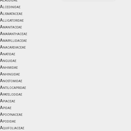
Alaudidae
Alcedinidae
Alismataceae
Alligatoridae
Amanitaceae
Amaranthaceae
Amaryllidaceae
Anacardiaceae
Anatidae
Anguidae
Anhimidae
Anhingidae
Anostomidae
Antilocapridae
Apatelodidae
Apiaceae
Apidae
Apocynaceae
Apodidae
Aquifoliaceae