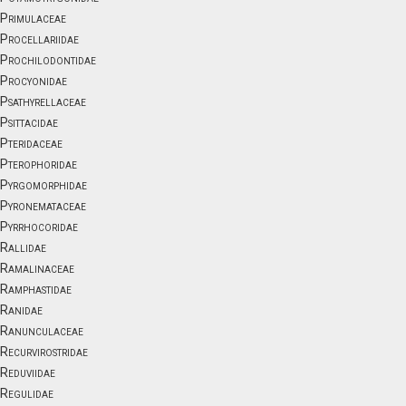
Primulaceae
Procellariidae
Prochilodontidae
Procyonidae
Psathyrellaceae
Psittacidae
Pteridaceae
Pterophoridae
Pyrgomorphidae
Pyronemataceae
Pyrrhocoridae
Rallidae
Ramalinaceae
Ramphastidae
Ranidae
Ranunculaceae
Recurvirostridae
Reduviidae
Regulidae