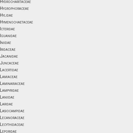
Hydrocharitaceae
Hygrophoraceae
Hylidae
Hymenochaetaceae
Icteridae
Iguanidae
Iniidae
Iridaceae
Jacanidae
Juncaceae
Lacertidae
Lamiaceae
Laminariaceae
Lampyridae
Laniidae
Laridae
Lasiocampidae
Lecanoraceae
Lecythidaceae
Leporidae