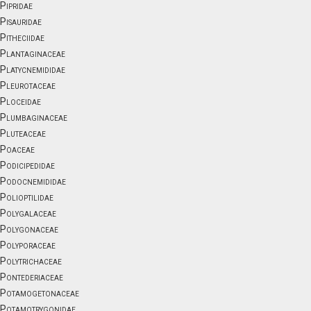
Pipridae
Pisauridae
Pitheciidae
Plantaginaceae
Platycnemididae
Pleurotaceae
Ploceidae
Plumbaginaceae
Pluteaceae
Poaceae
Podicipedidae
Podocnemididae
Polioptilidae
Polygalaceae
Polygonaceae
Polyporaceae
Polytrichaceae
Pontederiaceae
Potamogetonaceae
Potamotrygonidae