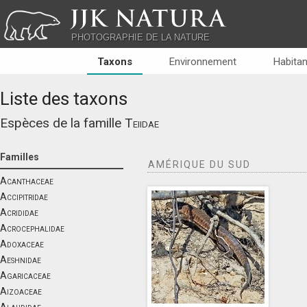
JJK NATURA
PHOTOGRAPHIE DE LA NATURE
Taxons
Environnement
Habitan
Liste des taxons
Espèces de la famille
Teiidae
Familles
AMÉRIQUE DU SUD
Acanthaceae
Accipitridae
Acrididae
Acrocephalidae
Adoxaceae
Aeshnidae
Agaricaceae
Aizoaceae