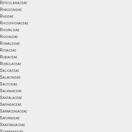
Reticulariaceae
Rhagionidae
Rheidae
Rhizophoraceae
Rhopalidae
Riodinidae
Romaleidae
Rosaceae
Rubiaceae
Russulaceae
Salicaceae
Salmonidae
Salticidae
Salviniaceae
Santalaceae
Sapindaceae
Sarraceniaceae
Saturniidae
Saxifragaceae
Scarabaeidae