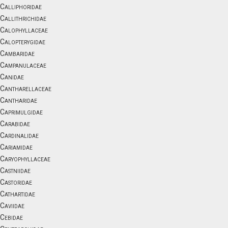
Calliphoridae
Callithrichidae
Calophyllaceae
Calopterygidae
Cambaridae
Campanulaceae
Canidae
Cantharellaceae
Cantharidae
Caprimulgidae
Carabidae
Cardinalidae
Cariamidae
Caryophyllaceae
Castniidae
Castoridae
Cathartidae
Caviidae
Cebidae