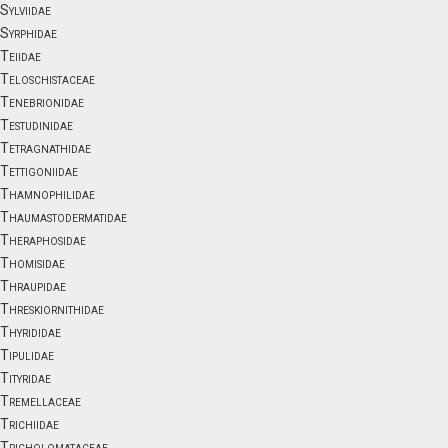
Sylviidae
Syrphidae
Teiidae
Teloschistaceae
Tenebrionidae
Testudinidae
Tetragnathidae
Tettigoniidae
Thamnophilidae
Thaumastodermatidae
Theraphosidae
Thomisidae
Thraupidae
Threskiornithidae
Thyrididae
Tipulidae
Tityridae
Tremellaceae
Trichiidae
Tricholomataceae