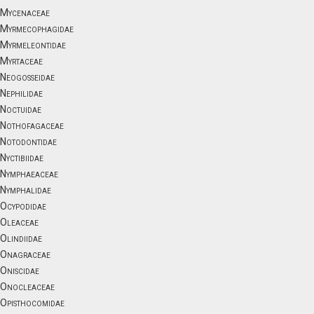
Mycenaceae
Myrmecophagidae
Myrmeleontidae
Myrtaceae
Neogosseidae
Nephilidae
Noctuidae
Nothofagaceae
Notodontidae
Nyctibiidae
Nymphaeaceae
Nymphalidae
Ocypodidae
Oleaceae
Olindiidae
Onagraceae
Oniscidae
Onocleaceae
Opisthocomidae