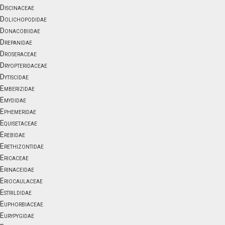
Discinaceae
Dolichopodidae
Donacobiidae
Drepanidae
Droseraceae
Dryopteridaceae
Dytiscidae
Emberizidae
Emydidae
Ephemeridae
Equisetaceae
Erebidae
Erethizontidae
Ericaceae
Erinaceidae
Eriocaulaceae
Estrildidae
Euphorbiaceae
Eurypygidae