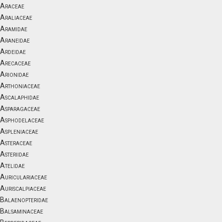
Araceae
Araliaceae
Aramidae
Araneidae
Ardeidae
Arecaceae
Arionidae
Arthoniaceae
Ascalaphidae
Asparagaceae
Asphodelaceae
Aspleniaceae
Asteraceae
Asteriidae
Atelidae
Auriculariaceae
Auriscalpiaceae
Balaenopteridae
Balsaminaceae