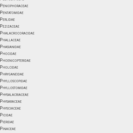
Peniophoraceae
Pentatomidae
Perlidae
Pezizaceae
Phalacrocoracidae
Phallaceae
Phasianidae
Phocidae
Phoenicopteridae
Pholcidae
Phryganeidae
Phylloscopidae
Phyllostomidae
Physalacriaceae
Physaraceae
Physciaceae
Picidae
Pieridae
Pinaceae