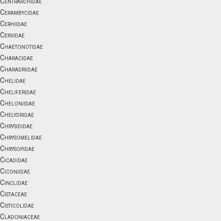
Centrarchidae
Cerambycidae
Cerhiidae
Cervidae
Chaetonotidae
Characidae
Charadriidae
Chelidae
Cheliferidae
Cheloniidae
Chelydridae
Chrysididae
Chrysomelidae
Chrysopidae
Cicadidae
Ciconiidae
Cinclidae
Cistaceae
Cisticolidae
Cladoniaceae