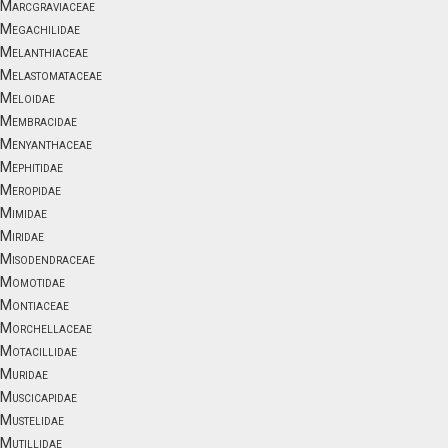
Marcgraviaceae
Megachilidae
Melanthiaceae
Melastomataceae
Meloidae
Membracidae
Menyanthaceae
Mephitidae
Meropidae
Mimidae
Miridae
Misodendraceae
Momotidae
Montiaceae
Morchellaceae
Motacillidae
Muridae
Muscicapidae
Mustelidae
Mutillidae