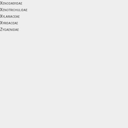
Xenodasyidae
Xenotrichulidae
Xylariaceae
Xyridaceae
Zygaenidae