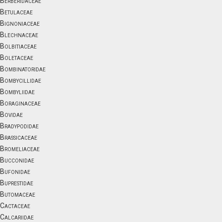
Berberidaceae
Betulaceae
Bignoniaceae
Blechnaceae
Bolbitiaceae
Boletaceae
Bombinatoridae
Bombycillidae
Bombyliidae
Boraginaceae
Bovidae
Bradypodidae
Brassicaceae
Bromeliaceae
Bucconidae
Bufonidae
Buprestidae
Butomaceae
Cactaceae
Calcariidae