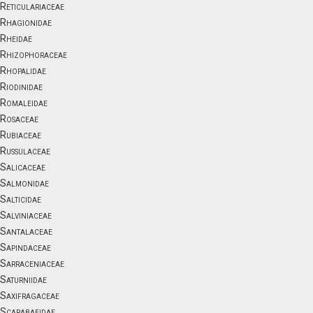
Reticulariaceae
Rhagionidae
Rheidae
Rhizophoraceae
Rhopalidae
Riodinidae
Romaleidae
Rosaceae
Rubiaceae
Russulaceae
Salicaceae
Salmonidae
Salticidae
Salviniaceae
Santalaceae
Sapindaceae
Sarraceniaceae
Saturniidae
Saxifragaceae
Scarabaeidae