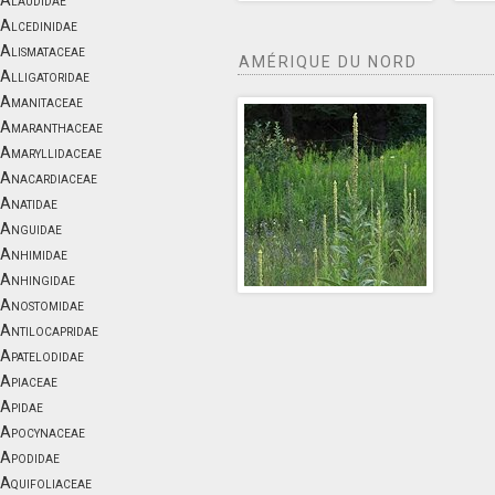
Alaudidae
Alcedinidae
Alismataceae
AMÉRIQUE DU NORD
Alligatoridae
Amanitaceae
Amaranthaceae
Amaryllidaceae
Anacardiaceae
Anatidae
Anguidae
Anhimidae
Anhingidae
Anostomidae
Antilocapridae
Apatelodidae
Apiaceae
Apidae
Apocynaceae
Apodidae
Aquifoliaceae