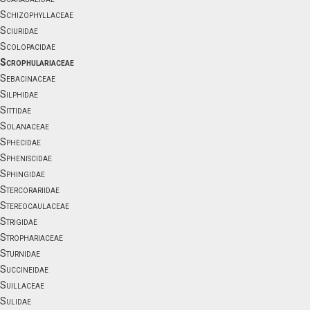
Schizophyllaceae
Sciuridae
Scolopacidae
Scrophulariaceae
Sebacinaceae
Silphidae
Sittidae
Solanaceae
Sphecidae
Spheniscidae
Sphingidae
Stercorariidae
Stereocaulaceae
Strigidae
Strophariaceae
Sturnidae
Succineidae
Suillaceae
Sulidae