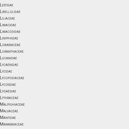
Lestidae
Libellulidae
Liliaceae
Limacidae
Limacodidae
Linyphiidae
Lobariaceae
Loranthaceae
Lucanidae
Lycaenidae
Lycidae
Lycopodiaceae
Lycosidae
Lygaeidae
Lythraceae
Malpighiaceae
Malvaceae
Mantidae
Marasmiaceae