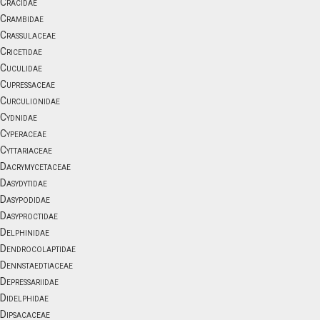
Cracidae
Crambidae
Crassulaceae
Cricetidae
Cuculidae
Cupressaceae
Curculionidae
Cydnidae
Cyperaceae
Cyttariaceae
Dacrymycetaceae
Dasydytidae
Dasypodidae
Dasyproctidae
Delphinidae
Dendrocolaptidae
Dennstaedtiaceae
Depressariidae
Didelphidae
Dipsacaceae