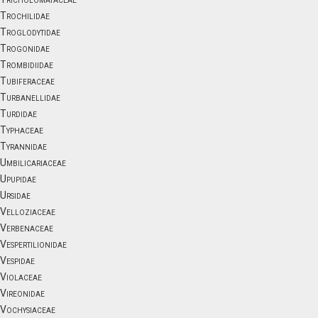
Trochilidae
Troglodytidae
Trogonidae
Trombidiidae
Tubiferaceae
Turbanellidae
Turdidae
Typhaceae
Tyrannidae
Umbilicariaceae
Upupidae
Ursidae
Velloziaceae
Verbenaceae
Vespertilionidae
Vespidae
Violaceae
Vireonidae
Vochysiaceae