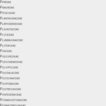
Pipridae
Pisauridae
Pitheciidae
Plantaginaceae
Platycnemididae
Pleurotaceae
Ploceidae
Plumbaginaceae
Pluteaceae
Poaceae
Podicipedidae
Podocnemididae
Polioptilidae
Polygalaceae
Polygonaceae
Polyporaceae
Polytrichaceae
Pontederiaceae
Potamogetonaceae
Potamotrygonidae