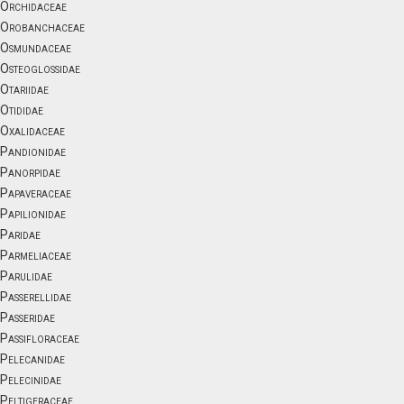
Orchidaceae
Orobanchaceae
Osmundaceae
Osteoglossidae
Otariidae
Otididae
Oxalidaceae
Pandionidae
Panorpidae
Papaveraceae
Papilionidae
Paridae
Parmeliaceae
Parulidae
Passerellidae
Passeridae
Passifloraceae
Pelecanidae
Pelecinidae
Peltigeraceae