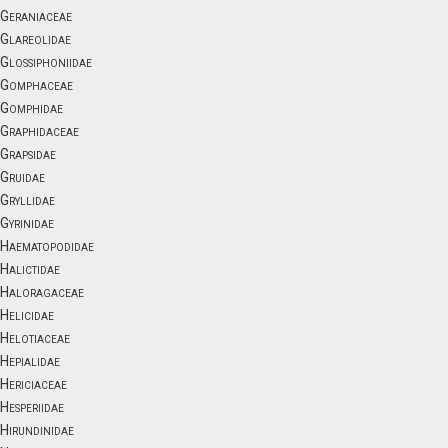
Geraniaceae
Glareolidae
Glossiphoniidae
Gomphaceae
Gomphidae
Graphidaceae
Grapsidae
Gruidae
Gryllidae
Gyrinidae
Haematopodidae
Halictidae
Haloragaceae
Helicidae
Helotiaceae
Hepialidae
Hericiaceae
Hesperiidae
Hirundinidae