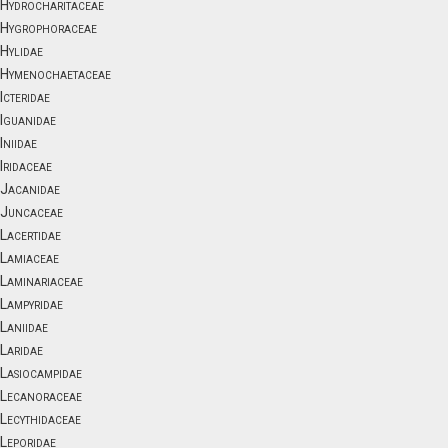
Hydrocharitaceae
Hygrophoraceae
Hylidae
Hymenochaetaceae
Icteridae
Iguanidae
Iniidae
Iridaceae
Jacanidae
Juncaceae
Lacertidae
Lamiaceae
Laminariaceae
Lampyridae
Laniidae
Laridae
Lasiocampidae
Lecanoraceae
Lecythidaceae
Leporidae