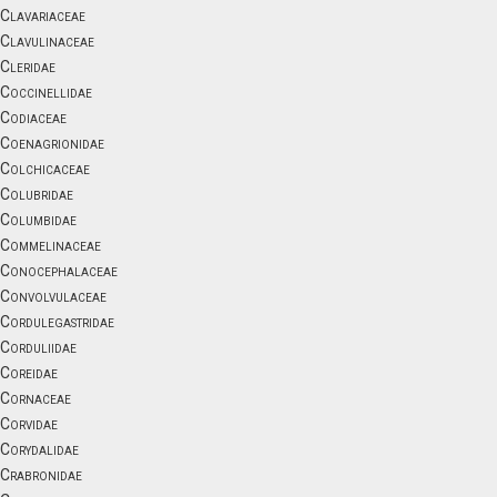
Clavariaceae
Clavulinaceae
Cleridae
Coccinellidae
Codiaceae
Coenagrionidae
Colchicaceae
Colubridae
Columbidae
Commelinaceae
Conocephalaceae
Convolvulaceae
Cordulegastridae
Corduliidae
Coreidae
Cornaceae
Corvidae
Corydalidae
Crabronidae