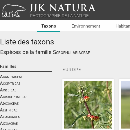
JJK NATURA
PHOTOGRAPHIE DE LA NATURE
Taxons
Environnement
Habitan
Liste des taxons
Espèces de la famille
Scrophulariaceae
Familles
EUROPE
Acanthaceae
Accipitridae
Acrididae
Acrocephalidae
Adoxaceae
Aeshnidae
Agaricaceae
Aizoaceae