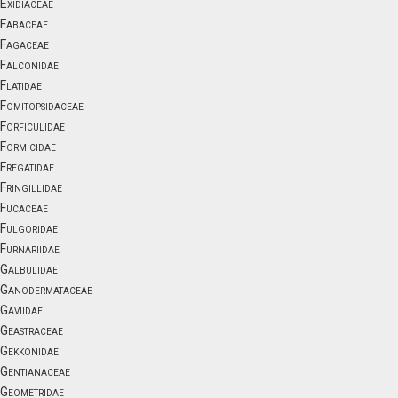
Exidiaceae
Fabaceae
Fagaceae
Falconidae
Flatidae
Fomitopsidaceae
Forficulidae
Formicidae
Fregatidae
Fringillidae
Fucaceae
Fulgoridae
Furnariidae
Galbulidae
Ganodermataceae
Gaviidae
Geastraceae
Gekkonidae
Gentianaceae
Geometridae