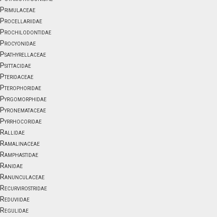
Primulaceae
Procellariidae
Prochilodontidae
Procyonidae
Psathyrellaceae
Psittacidae
Pteridaceae
Pterophoridae
Pyrgomorphidae
Pyronemataceae
Pyrrhocoridae
Rallidae
Ramalinaceae
Ramphastidae
Ranidae
Ranunculaceae
Recurvirostridae
Reduviidae
Regulidae