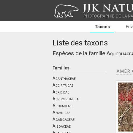
JJK NATU
PHOTOGRAPHIE DE LA N
Taxons
Env
Liste des taxons
Espèces de la famille
Aquifoliace
Familles
AMÉRI
Acanthaceae
Accipitridae
Acrididae
Acrocephalidae
Adoxaceae
Aeshnidae
Agaricaceae
Aizoaceae