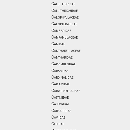
Calliphoridae
Callithrichidae
Calophyllaceae
Calopterygidae
Cambaridae
Campanulaceae
Canidae
Cantharellaceae
Cantharidae
Caprimulgidae
Carabidae
Cardinalidae
Cariamidae
Caryophyllaceae
Castniidae
Castoridae
Cathartidae
Caviidae
Cebidae