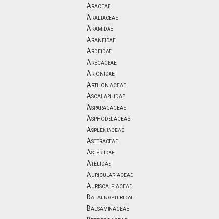
Araceae
Araliaceae
Aramidae
Araneidae
Ardeidae
Arecaceae
Arionidae
Arthoniaceae
Ascalaphidae
Asparagaceae
Asphodelaceae
Aspleniaceae
Asteraceae
Asteriidae
Atelidae
Auriculariaceae
Auriscalpiaceae
Balaenopteridae
Balsaminaceae