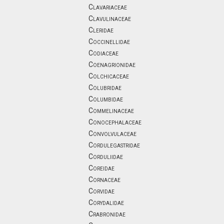
Clavariaceae
Clavulinaceae
Cleridae
Coccinellidae
Codiaceae
Coenagrionidae
Colchicaceae
Colubridae
Columbidae
Commelinaceae
Conocephalaceae
Convolvulaceae
Cordulegastridae
Corduliidae
Coreidae
Cornaceae
Corvidae
Corydalidae
Crabronidae