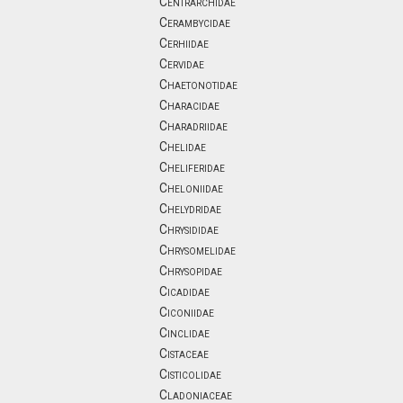
Centrarchidae
Cerambycidae
Cerhiidae
Cervidae
Chaetonotidae
Characidae
Charadriidae
Chelidae
Cheliferidae
Cheloniidae
Chelydridae
Chrysididae
Chrysomelidae
Chrysopidae
Cicadidae
Ciconiidae
Cinclidae
Cistaceae
Cisticolidae
Cladoniaceae