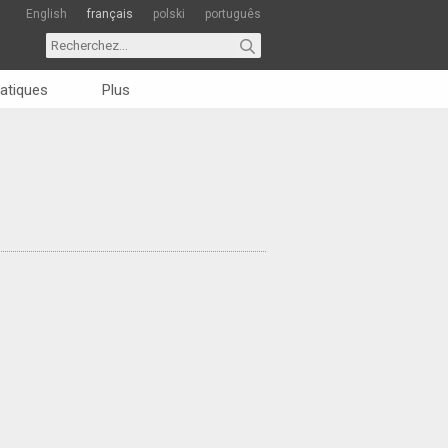
English
français
polski
português
atiques
Plus