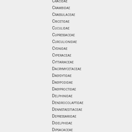
Cracidae
Crambidae
Crassulaceae
Cricetidae
Cuculidae
Cupressaceae
Curculionidae
Cydnidae
Cyperaceae
Cyttariaceae
Dacrymycetaceae
Dasydytidae
Dasypodidae
Dasyproctidae
Delphinidae
Dendrocolaptidae
Dennstaedtiaceae
Depressariidae
Didelphidae
Dipsacaceae