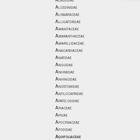
Alaudidae
Alcedinidae
Alismataceae
Alligatoridae
Amanitaceae
Amaranthaceae
Amaryllidaceae
Anacardiaceae
Anatidae
Anguidae
Anhimidae
Anhingidae
Anostomidae
Antilocapridae
Apatelodidae
Apiaceae
Apidae
Apocynaceae
Apodidae
Aquifoliaceae