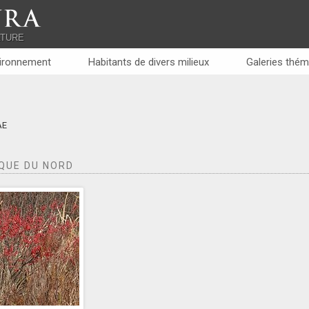
RA
ATURE
ironnement
Habitants de divers milieux
Galeries thém
ae
QUE DU NORD