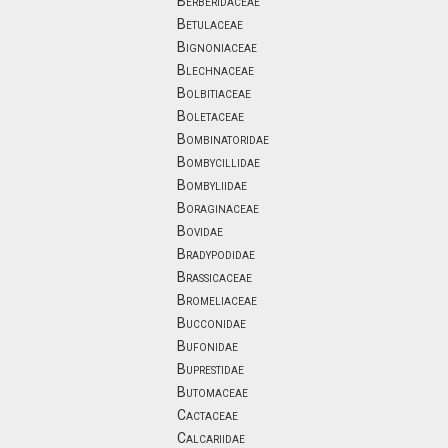
Berberidaceae
Betulaceae
Bignoniaceae
Blechnaceae
Bolbitiaceae
Boletaceae
Bombinatoridae
Bombycillidae
Bombyliidae
Boraginaceae
Bovidae
Bradypodidae
Brassicaceae
Bromeliaceae
Bucconidae
Bufonidae
Buprestidae
Butomaceae
Cactaceae
Calcariidae