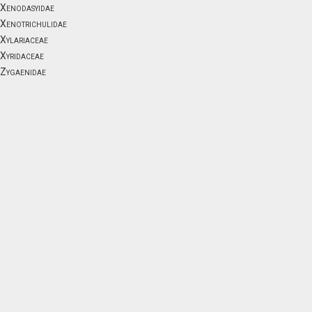
Xenodasyidae
Xenotrichulidae
Xylariaceae
Xyridaceae
Zygaenidae