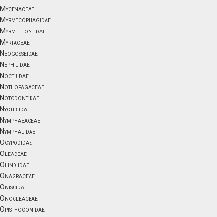
Mycenaceae
Myrmecophagidae
Myrmeleontidae
Myrtaceae
Neogosseidae
Nephilidae
Noctuidae
Nothofagaceae
Notodontidae
Nyctibiidae
Nymphaeaceae
Nymphalidae
Ocypodidae
Oleaceae
Olindiidae
Onagraceae
Oniscidae
Onocleaceae
Opisthocomidae