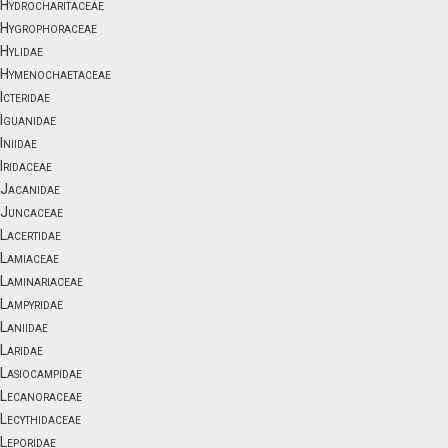
Hydrocharitaceae
Hygrophoraceae
Hylidae
Hymenochaetaceae
Icteridae
Iguanidae
Iniidae
Iridaceae
Jacanidae
Juncaceae
Lacertidae
Lamiaceae
Laminariaceae
Lampyridae
Laniidae
Laridae
Lasiocampidae
Lecanoraceae
Lecythidaceae
Leporidae