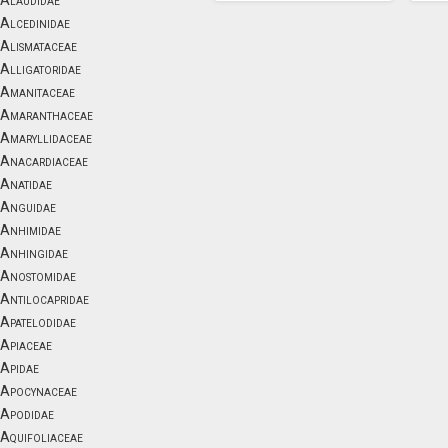
Alaudidae
Alcedinidae
Alismataceae
Alligatoridae
Amanitaceae
Amaranthaceae
Amaryllidaceae
Anacardiaceae
Anatidae
Anguidae
Anhimidae
Anhingidae
Anostomidae
Antilocapridae
Apatelodidae
Apiaceae
Apidae
Apocynaceae
Apodidae
Aquifoliaceae