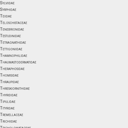
Sylviidae
Syrphidae
Teiidae
Teloschistaceae
Tenebrionidae
Testudinidae
Tetragnathidae
Tettigoniidae
Thamnophilidae
Thaumastodermatidae
Theraphosidae
Thomisidae
Thraupidae
Threskiornithidae
Thyrididae
Tipulidae
Tityridae
Tremellaceae
Trichiidae
Tricholomataceae