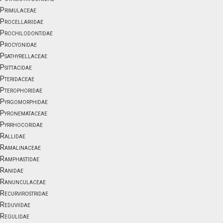
Primulaceae
Procellariidae
Prochilodontidae
Procyonidae
Psathyrellaceae
Psittacidae
Pteridaceae
Pterophoridae
Pyrgomorphidae
Pyronemataceae
Pyrrhocoridae
Rallidae
Ramalinaceae
Ramphastidae
Ranidae
Ranunculaceae
Recurvirostridae
Reduviidae
Regulidae