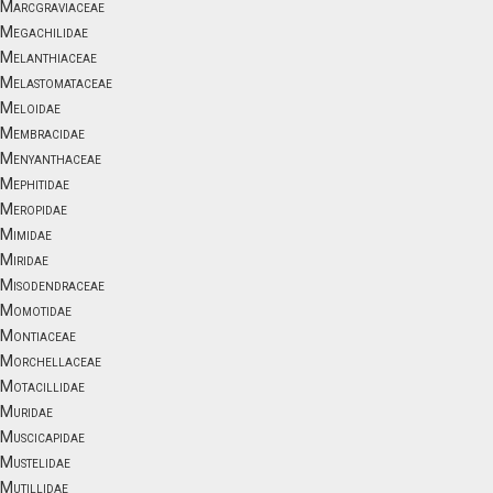
Marcgraviaceae
Megachilidae
Melanthiaceae
Melastomataceae
Meloidae
Membracidae
Menyanthaceae
Mephitidae
Meropidae
Mimidae
Miridae
Misodendraceae
Momotidae
Montiaceae
Morchellaceae
Motacillidae
Muridae
Muscicapidae
Mustelidae
Mutillidae