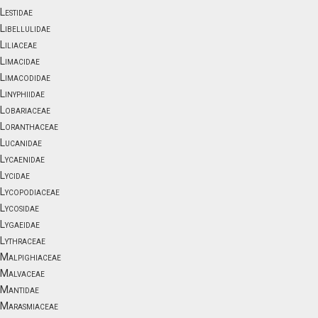
Lestidae
Libellulidae
Liliaceae
Limacidae
Limacodidae
Linyphiidae
Lobariaceae
Loranthaceae
Lucanidae
Lycaenidae
Lycidae
Lycopodiaceae
Lycosidae
Lygaeidae
Lythraceae
Malpighiaceae
Malvaceae
Mantidae
Marasmiaceae