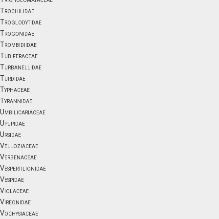
Trochilidae
Troglodytidae
Trogonidae
Trombidiidae
Tubiferaceae
Turbanellidae
Turdidae
Typhaceae
Tyrannidae
Umbilicariaceae
Upupidae
Ursidae
Velloziaceae
Verbenaceae
Vespertilionidae
Vespidae
Violaceae
Vireonidae
Vochysiaceae