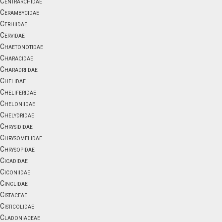
Centrarchidae
Cerambycidae
Cerhiidae
Cervidae
Chaetonotidae
Characidae
Charadriidae
Chelidae
Cheliferidae
Cheloniidae
Chelydridae
Chrysididae
Chrysomelidae
Chrysopidae
Cicadidae
Ciconiidae
Cinclidae
Cistaceae
Cisticolidae
Cladoniaceae