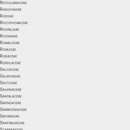
Reticulariaceae
Rhagionidae
Rheidae
Rhizophoraceae
Rhopalidae
Riodinidae
Romaleidae
Rosaceae
Rubiaceae
Russulaceae
Salicaceae
Salmonidae
Salticidae
Salviniaceae
Santalaceae
Sapindaceae
Sarraceniaceae
Saturniidae
Saxifragaceae
Scarabaeidae