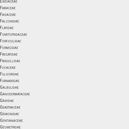
Exidiaceae
Fabaceae
Fagaceae
Falconidae
Flatidae
Fomitopsidaceae
Forficulidae
Formicidae
Fregatidae
Fringillidae
Fucaceae
Fulgoridae
Furnariidae
Galbulidae
Ganodermataceae
Gaviidae
Geastraceae
Gekkonidae
Gentianaceae
Geometridae