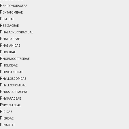
Peniophoraceae
Pentatomidae
Perlidae
Pezizaceae
Phalacrocoracidae
Phallaceae
Phasianidae
Phocidae
Phoenicopteridae
Pholcidae
Phryganeidae
Phylloscopidae
Phyllostomidae
Physalacriaceae
Physaraceae
Physciaceae
Picidae
Pieridae
Pinaceae