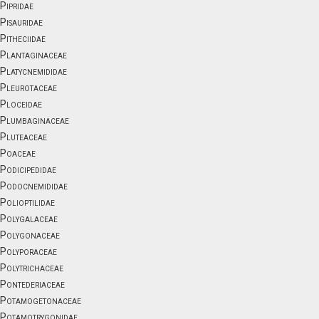
Pipridae
Pisauridae
Pitheciidae
Plantaginaceae
Platycnemididae
Pleurotaceae
Ploceidae
Plumbaginaceae
Pluteaceae
Poaceae
Podicipedidae
Podocnemididae
Polioptilidae
Polygalaceae
Polygonaceae
Polyporaceae
Polytrichaceae
Pontederiaceae
Potamogetonaceae
Potamotrygonidae