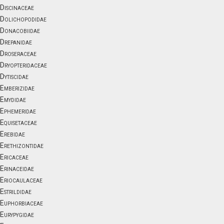
Discinaceae
Dolichopodidae
Donacobiidae
Drepanidae
Droseraceae
Dryopteridaceae
Dytiscidae
Emberizidae
Emydidae
Ephemeridae
Equisetaceae
Erebidae
Erethizontidae
Ericaceae
Erinaceidae
Eriocaulaceae
Estrildidae
Euphorbiaceae
Eurypygidae