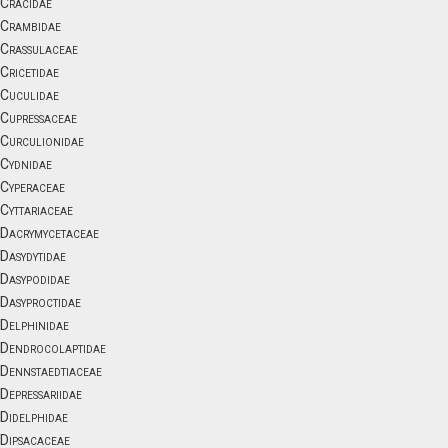
Cracidae
Crambidae
Crassulaceae
Cricetidae
Cuculidae
Cupressaceae
Curculionidae
Cydnidae
Cyperaceae
Cyttariaceae
Dacrymycetaceae
Dasydytidae
Dasypodidae
Dasyproctidae
Delphinidae
Dendrocolaptidae
Dennstaedtiaceae
Depressariidae
Didelphidae
Dipsacaceae