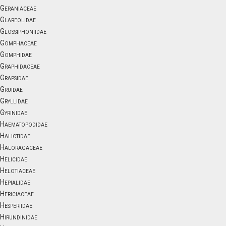
Geraniaceae
Glareolidae
Glossiphoniidae
Gomphaceae
Gomphidae
Graphidaceae
Grapsidae
Gruidae
Gryllidae
Gyrinidae
Haematopodidae
Halictidae
Haloragaceae
Helicidae
Helotiaceae
Hepialidae
Hericiaceae
Hesperiidae
Hirundinidae