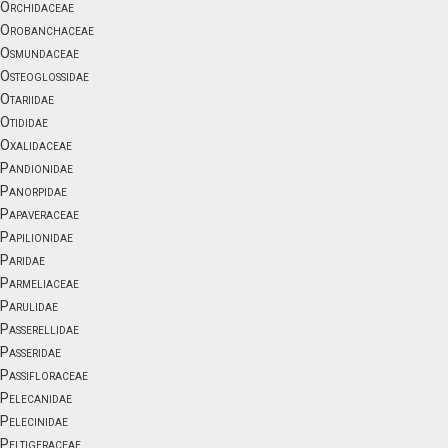
Orchidaceae
Orobanchaceae
Osmundaceae
Osteoglossidae
Otariidae
Otididae
Oxalidaceae
Pandionidae
Panorpidae
Papaveraceae
Papilionidae
Paridae
Parmeliaceae
Parulidae
Passerellidae
Passeridae
Passifloraceae
Pelecanidae
Pelecinidae
Peltigeraceae