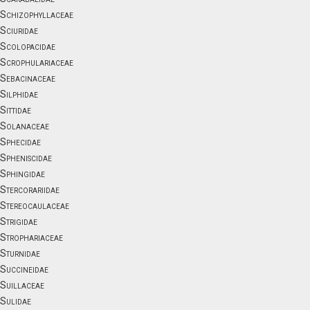
Schizophyllaceae
Sciuridae
Scolopacidae
Scrophulariaceae
Sebacinaceae
Silphidae
Sittidae
Solanaceae
Sphecidae
Spheniscidae
Sphingidae
Stercorariidae
Stereocaulaceae
Strigidae
Strophariaceae
Sturnidae
Succineidae
Suillaceae
Sulidae