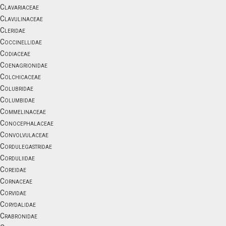
Clavariaceae
Clavulinaceae
Cleridae
Coccinellidae
Codiaceae
Coenagrionidae
Colchicaceae
Colubridae
Columbidae
Commelinaceae
Conocephalaceae
Convolvulaceae
Cordulegastridae
Corduliidae
Coreidae
Cornaceae
Corvidae
Corydalidae
Crabronidae