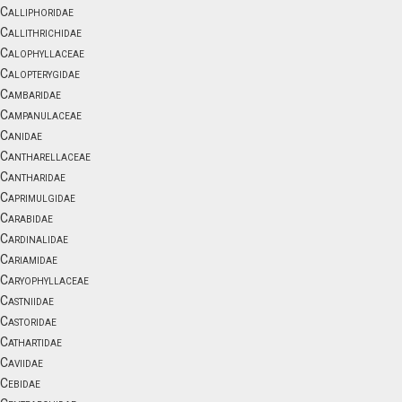
Calliphoridae
Callithrichidae
Calophyllaceae
Calopterygidae
Cambaridae
Campanulaceae
Canidae
Cantharellaceae
Cantharidae
Caprimulgidae
Carabidae
Cardinalidae
Cariamidae
Caryophyllaceae
Castniidae
Castoridae
Cathartidae
Caviidae
Cebidae