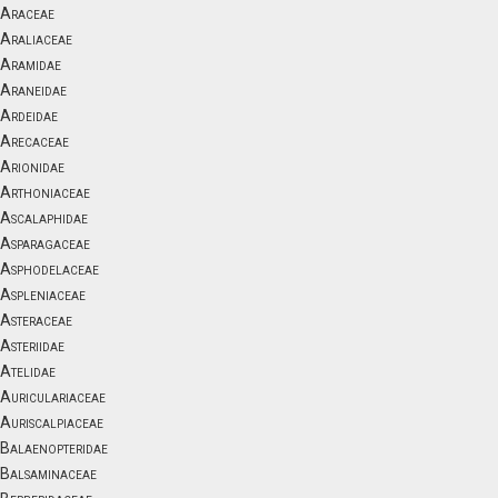
Araceae
Araliaceae
Aramidae
Araneidae
Ardeidae
Arecaceae
Arionidae
Arthoniaceae
Ascalaphidae
Asparagaceae
Asphodelaceae
Aspleniaceae
Asteraceae
Asteriidae
Atelidae
Auriculariaceae
Auriscalpiaceae
Balaenopteridae
Balsaminaceae