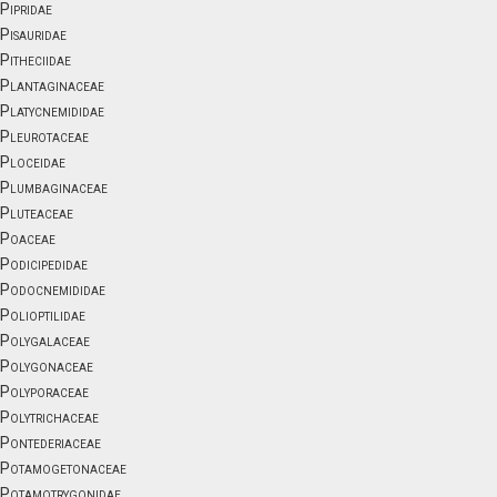
Pipridae
Pisauridae
Pitheciidae
Plantaginaceae
Platycnemididae
Pleurotaceae
Ploceidae
Plumbaginaceae
Pluteaceae
Poaceae
Podicipedidae
Podocnemididae
Polioptilidae
Polygalaceae
Polygonaceae
Polyporaceae
Polytrichaceae
Pontederiaceae
Potamogetonaceae
Potamotrygonidae