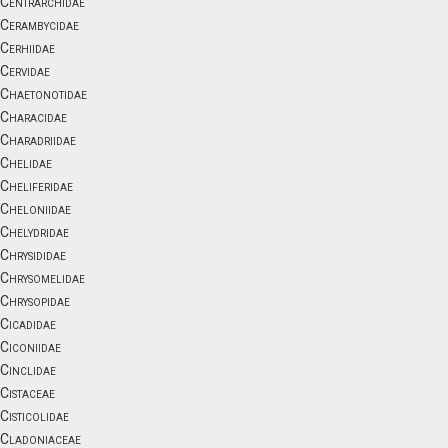
Centrarchidae
Cerambycidae
Cerhiidae
Cervidae
Chaetonotidae
Characidae
Charadriidae
Chelidae
Cheliferidae
Cheloniidae
Chelydridae
Chrysididae
Chrysomelidae
Chrysopidae
Cicadidae
Ciconiidae
Cinclidae
Cistaceae
Cisticolidae
Cladoniaceae