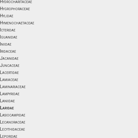
Hydrocharitaceae
Hygrophoraceae
Hylidae
Hymenochaetaceae
Icteridae
Iguanidae
Iniidae
Iridaceae
Jacanidae
Juncaceae
Lacertidae
Lamiaceae
Laminariaceae
Lampyridae
Laniidae
Laridae
Lasiocampidae
Lecanoraceae
Lecythidaceae
Leporidae