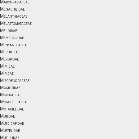
Marcgraviaceae
Megachilidae
Melanthiaceae
Melastomataceae
Meloidae
Membracidae
Menyanthaceae
Mephitidae
Meropidae
Mimidae
Miridae
Misodendraceae
Momotidae
Montiaceae
Morchellaceae
Motacillidae
Muridae
Muscicapidae
Mustelidae
Mutillidae