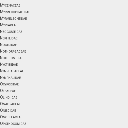
Mycenaceae
Myrmecophagidae
Myrmeleontidae
Myrtaceae
Neogosseidae
Nephilidae
Noctuidae
Nothofagaceae
Notodontidae
Nyctibiidae
Nymphaeaceae
Nymphalidae
Ocypodidae
Oleaceae
Olindiidae
Onagraceae
Oniscidae
Onocleaceae
Opisthocomidae