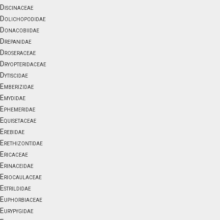
Discinaceae
Dolichopodidae
Donacobiidae
Drepanidae
Droseraceae
Dryopteridaceae
Dytiscidae
Emberizidae
Emydidae
Ephemeridae
Equisetaceae
Erebidae
Erethizontidae
Ericaceae
Erinaceidae
Eriocaulaceae
Estrildidae
Euphorbiaceae
Eurypygidae