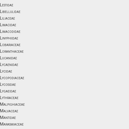
Lestidae
Libellulidae
Liliaceae
Limacidae
Limacodidae
Linyphiidae
Lobariaceae
Loranthaceae
Lucanidae
Lycaenidae
Lycidae
Lycopodiaceae
Lycosidae
Lygaeidae
Lythraceae
Malpighiaceae
Malvaceae
Mantidae
Marasmiaceae