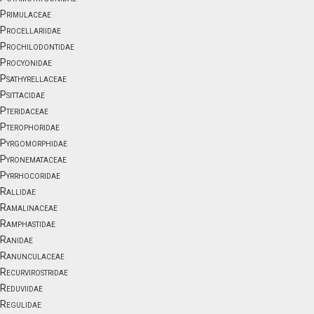
Primulaceae
Procellariidae
Prochilodontidae
Procyonidae
Psathyrellaceae
Psittacidae
Pteridaceae
Pterophoridae
Pyrgomorphidae
Pyronemataceae
Pyrrhocoridae
Rallidae
Ramalinaceae
Ramphastidae
Ranidae
Ranunculaceae
Recurvirostridae
Reduviidae
Regulidae