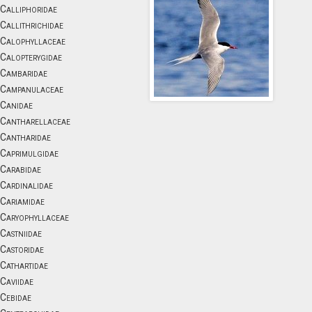
Calliphoridae
Callithrichidae
Calophyllaceae
Calopterygidae
Cambaridae
Campanulaceae
Canidae
Cantharellaceae
Cantharidae
Caprimulgidae
Carabidae
Cardinalidae
Cariamidae
Caryophyllaceae
Castniidae
Castoridae
Cathartidae
Caviidae
Cebidae