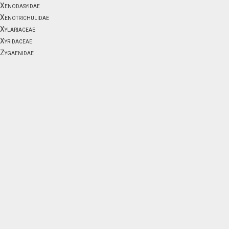
Xenodasyidae
Xenotrichulidae
Xylariaceae
Xyridaceae
Zygaenidae