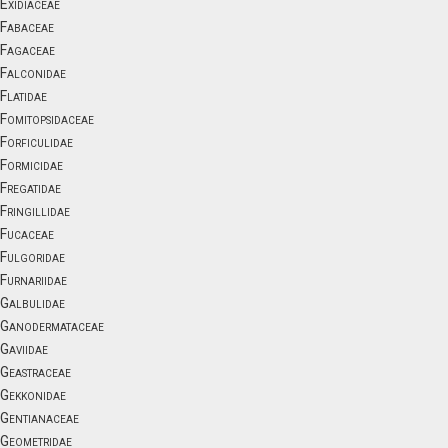
Exidiaceae
Fabaceae
Fagaceae
Falconidae
Flatidae
Fomitopsidaceae
Forficulidae
Formicidae
Fregatidae
Fringillidae
Fucaceae
Fulgoridae
Furnariidae
Galbulidae
Ganodermataceae
Gaviidae
Geastraceae
Gekkonidae
Gentianaceae
Geometridae