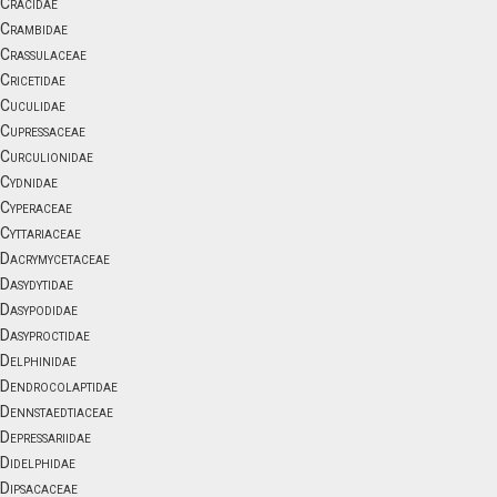
Cracidae
Crambidae
Crassulaceae
Cricetidae
Cuculidae
Cupressaceae
Curculionidae
Cydnidae
Cyperaceae
Cyttariaceae
Dacrymycetaceae
Dasydytidae
Dasypodidae
Dasyproctidae
Delphinidae
Dendrocolaptidae
Dennstaedtiaceae
Depressariidae
Didelphidae
Dipsacaceae