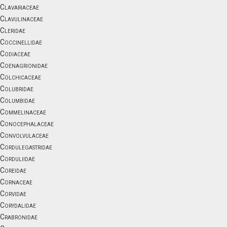
Clavariaceae
Clavulinaceae
Cleridae
Coccinellidae
Codiaceae
Coenagrionidae
Colchicaceae
Colubridae
Columbidae
Commelinaceae
Conocephalaceae
Convolvulaceae
Cordulegastridae
Corduliidae
Coreidae
Cornaceae
Corvidae
Corydalidae
Crabronidae