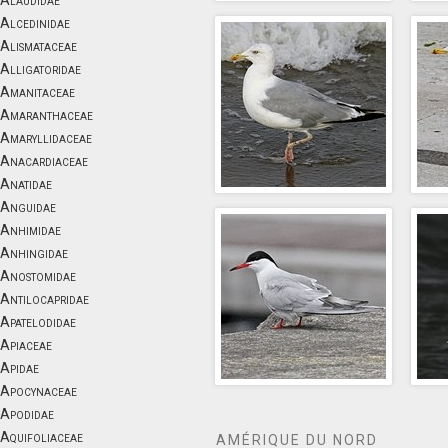
Alaudidae
Alcedinidae
Alismataceae
Alligatoridae
Amanitaceae
Amaranthaceae
Amaryllidaceae
Anacardiaceae
Anatidae
Anguidae
Anhimidae
Anhingidae
Anostomidae
Antilocapridae
Apatelodidae
Apiaceae
Apidae
Apocynaceae
Apodidae
Aquifoliaceae
AMÉRIQUE DU NORD