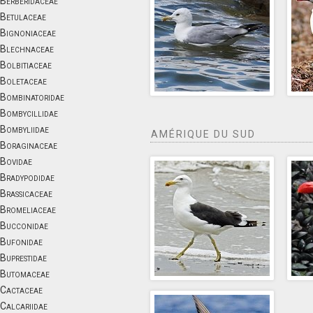
Berberidaceae
Betulaceae
Bignoniaceae
Blechnaceae
Bolbitiaceae
Boletaceae
Bombinatoridae
Bombycillidae
Bombyliidae
AMÉRIQUE DU SUD
Boraginaceae
Bovidae
Bradypodidae
Brassicaceae
Bromeliaceae
Bucconidae
Bufonidae
Buprestidae
Butomaceae
Cactaceae
Calcariidae