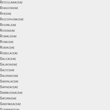
Reticulariaceae
Rhagionidae
Rheidae
Rhizophoraceae
Rhopalidae
Riodinidae
Romaleidae
Rosaceae
Rubiaceae
Russulaceae
Salicaceae
Salmonidae
Salticidae
Salviniaceae
Santalaceae
Sapindaceae
Sarraceniaceae
Saturniidae
Saxifragaceae
Scarabaeidae