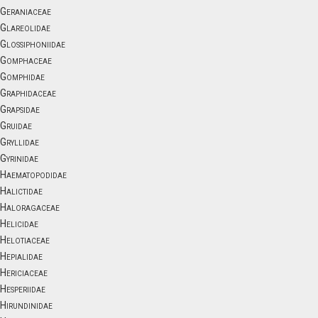
Geraniaceae
Glareolidae
Glossiphoniidae
Gomphaceae
Gomphidae
Graphidaceae
Grapsidae
Gruidae
Gryllidae
Gyrinidae
Haematopodidae
Halictidae
Haloragaceae
Helicidae
Helotiaceae
Hepialidae
Hericiaceae
Hesperiidae
Hirundinidae