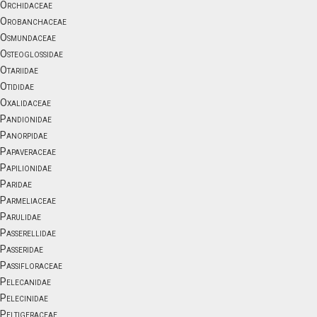
Orchidaceae
Orobanchaceae
Osmundaceae
Osteoglossidae
Otariidae
Otididae
Oxalidaceae
Pandionidae
Panorpidae
Papaveraceae
Papilionidae
Paridae
Parmeliaceae
Parulidae
Passerellidae
Passeridae
Passifloraceae
Pelecanidae
Pelecinidae
Peltigeraceae