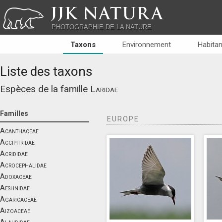
JJK NATURA
PHOTOGRAPHIE DE LA NATURE
Taxons
Environnement
Habitan
Liste des taxons
Espèces de la famille
Laridae
Familles
EUROPE
Acanthaceae
Accipitridae
Acrididae
Acrocephalidae
Adoxaceae
Aeshnidae
Agaricaceae
Aizoaceae