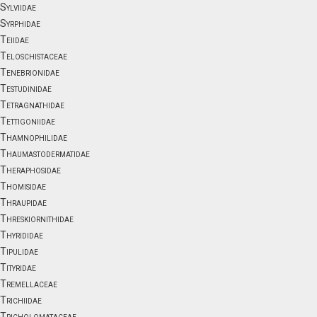
Sylviidae
Syrphidae
Teiidae
Teloschistaceae
Tenebrionidae
Testudinidae
Tetragnathidae
Tettigoniidae
Thamnophilidae
Thaumastodermatidae
Theraphosidae
Thomisidae
Thraupidae
Threskiornithidae
Thyrididae
Tipulidae
Tityridae
Tremellaceae
Trichiidae
Tricholomataceae