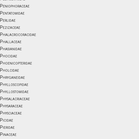
Peniophoraceae
Pentatomidae
Perlidae
Pezizaceae
Phalacrocoracidae
Phallaceae
Phasianidae
Phocidae
Phoenicopteridae
Pholcidae
Phryganeidae
Phylloscopidae
Phyllostomidae
Physalacriaceae
Physaraceae
Physciaceae
Picidae
Pieridae
Pinaceae