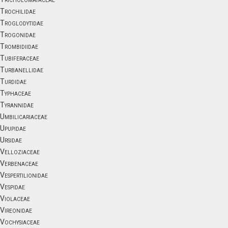
Trochilidae
Troglodytidae
Trogonidae
Trombidiidae
Tubiferaceae
Turbanellidae
Turdidae
Typhaceae
Tyrannidae
Umbilicariaceae
Upupidae
Ursidae
Velloziaceae
Verbenaceae
Vespertilionidae
Vespidae
Violaceae
Vireonidae
Vochysiaceae