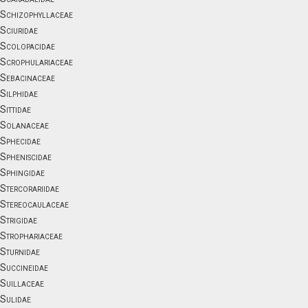
Schizophyllaceae
Sciuridae
Scolopacidae
Scrophulariaceae
Sebacinaceae
Silphidae
Sittidae
Solanaceae
Sphecidae
Spheniscidae
Sphingidae
Stercorariidae
Stereocaulaceae
Strigidae
Strophariaceae
Sturnidae
Succineidae
Suillaceae
Sulidae