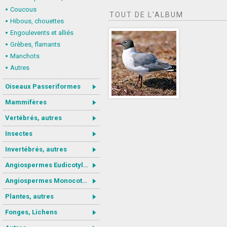
Coucous
TOUT DE L'ALBUM
Hibous, chouettes
Engoulevents et alliés
Grèbes, flamants
Manchots
Autres
Oiseaux Passeriformes
Mammifères
Vertébrés, autres
Insectes
Invertébrés, autres
Angiospermes Eudicotylédones
Angiospermes Monocotylédones
Plantes, autres
Fonges, Lichens