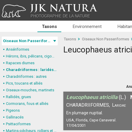
JJK NATURA
PHOTOGRAPHIE DE LA NATURE
Taxons
Environnement
Habitan
Taxons
Oiseaux Non Passeriformes
Oiseaux Non Passeriformes
Leucophaeus atrici
Ansériformes
Hérons, ibis, pélicans, cigognes
Rapaces diurnes
Charadriiformes : laridés, stercorariidés, glaréolidés
Charadriiformes : autres
Pics, toucans et alliés
Ana
Oiseaux-mouches, martinets
Leucophaeus atricilla
(L.)
Rallidés, grues
Cormorans, fous et alliés
CHARADRIIFORMES,
Laridae
Pigeons
En plumage nuptial.
Gallinacés
USA, Florida, Cape Canaveral.
Psittaciformes
17/04/2001
Martins-pêcheurs, rolliers et alliés