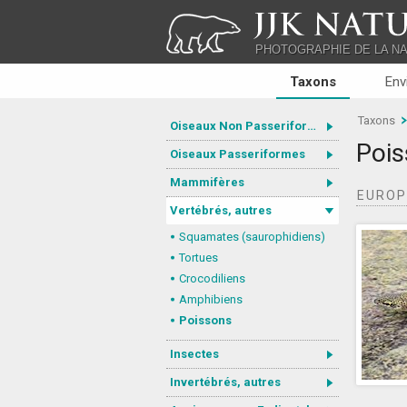
JJK NATU
PHOTOGRAPHIE DE LA N
Taxons
Env
Taxons
Oiseaux Non Passeriformes
Pois
Oiseaux Passeriformes
Mammifères
EURO
Vertébrés, autres
Squamates (saurophidiens)
Tortues
Crocodiliens
Amphibiens
Poissons
Insectes
Invertébrés, autres