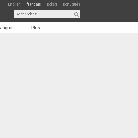
English
français
polski
português
atiques
Plus