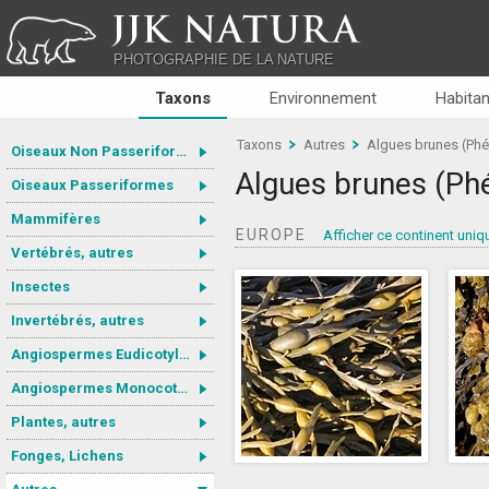
JJK NATURA
PHOTOGRAPHIE DE LA NATURE
Taxons
Environnement
Habitan
Taxons
Autres
Algues brunes (Ph
Oiseaux Non Passeriformes
Algues brunes (Ph
Oiseaux Passeriformes
Mammifères
EUROPE
Afficher ce continent uni
Vertébrés, autres
Insectes
Invertébrés, autres
Angiospermes Eudicotylédones
Angiospermes Monocotylédones
Plantes, autres
Fonges, Lichens