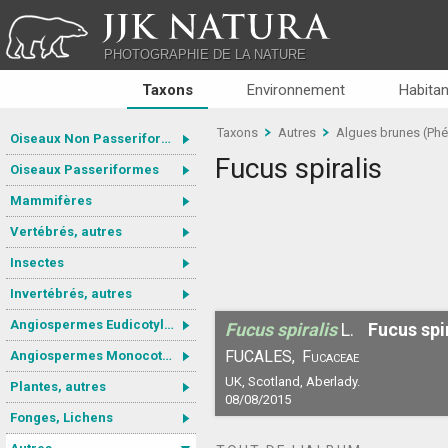
JJK NATURA
PHOTOGRAPHIE DE LA NATURE
Taxons
Environnement
Habitan
Taxons
Autres
Algues brunes (Ph
Oiseaux Non Passeriformes
Fucus spiralis
Oiseaux Passeriformes
Mammifères
Vertébrés, autres
Insectes
Invertébrés, autres
Angiospermes Eudicotylédones
Fucus spiralis
L.
Fucus spi
FUCALES,
Fucaceae
Angiospermes Monocotylédones
UK, Scotland, Aberlady.
Plantes, autres
08/08/2015
Fonges, Lichens