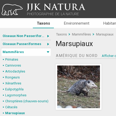
JJK NATURA
PHOTOGRAPHIE DE LA NATURE
Taxons
Environnement
Habitan
Taxons
Mammifères
Marsupiaux
Oiseaux Non Passeriformes
Marsupiaux
Oiseaux Passeriformes
Mammifères
AMÉRIQUE DU NORD
Afficher 
Primates
Carnivores
Artiodactyles
Rongeurs
Xénarthres
Eulipotyphla
Lagomorphes
Chiroptères (chauves-souris)
Cétacés
Marsupiaux