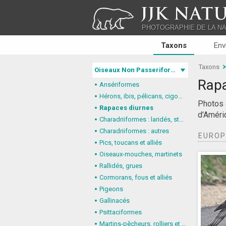
JJK NATU
PHOTOGRAPHIE DE LA N
Taxons
Env
Taxons
Oiseaux Non Passeriformes
Rapa
Ansériformes
Hérons, ibis, pélicans, cigognes
Photos 
Rapaces diurnes
d'Améri
Charadriiformes : laridés, stercorariidés, glaréolidés
Charadriiformes : autres
EURO
Pics, toucans et alliés
Oiseaux-mouches, martinets
Rallidés, grues
Cormorans, fous et alliés
Pigeons
Gallinacés
Psittaciformes
Martins-pêcheurs, rolliers et alliés