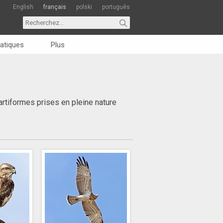
English
français
polski
português
atiques
Plus
rtiformes prises en pleine nature