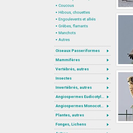
Coucous
Hibous, chouettes
Engoulevents et alliés
Grèbes, flamants
Manchots
Autres
Oiseaux Passeriformes
Mammifères
Vertébrés, autres
Insectes
Invertébrés, autres
Angiospermes Eudicotylédones
Angiospermes Monocotylédones
Plantes, autres
Fonges, Lichens