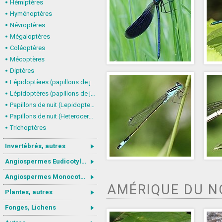
Hémiptères
Hyménoptères
Névroptères
Mégaloptères
Coléoptères
Mécoptères
Diptères
Lépidoptères (papillons de jour) : nymphalidés
Lépidoptères (papillons de jour, Rhopalocera), autres
Papillons de nuit (Lepidoptera, Heterocera) : Noctuoidea
Papillons de nuit (Heterocera), autres
Trichoptères
Invertébrés, autres
Angiospermes Eudicotylédones
Angiospermes Monocotylédones
AMÉRIQUE DU 
Plantes, autres
Fonges, Lichens