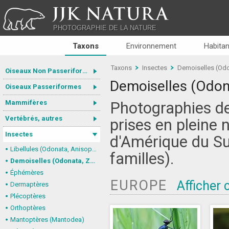
JJK NATURA
PHOTOGRAPHIE DE LA NATURE
Taxons
Environnement
Habitan
Taxons
Insectes
Demoiselles (Odo
Oiseaux Non Passeriformes
Demoiselles (Odon
Oiseaux Passeriformes
Mammifères
Photographies de
Vertébrés, autres
prises en pleine 
Insectes
d'Amérique du Su
Libellules (Odonata, Anisoptera)
familles).
Demoiselles (Odonata, Zygoptera)
Éphémères
EUROPE
Afficher
Dermaptères
Plécoptères
Orthoptères
Mantoptères (Mantodea)