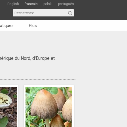
English
français
polski
português
atiques
Plus
érique du Nord, d'Europe et