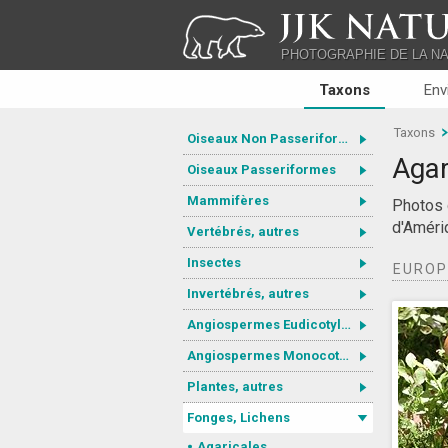
JJK NATU
PHOTOGRAPHIE DE LA N
Taxons
Env
Taxons
Oiseaux Non Passeriformes
Agar
Oiseaux Passeriformes
Mammifères
Photos 
d'Améri
Vertébrés, autres
Insectes
EURO
Invertébrés, autres
Angiospermes Eudicotylédones
Angiospermes Monocotylédones
Plantes, autres
Fonges, Lichens
Agaricales