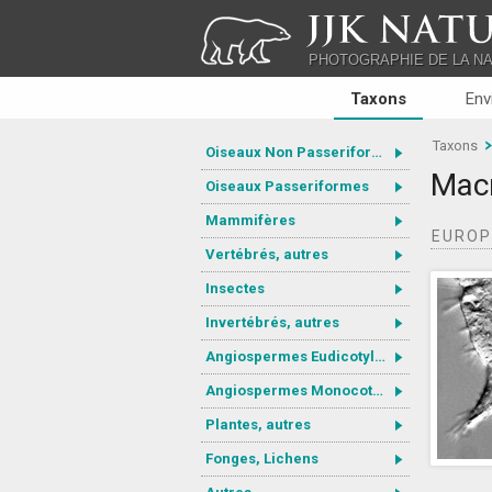
JJK NATU
PHOTOGRAPHIE DE LA N
Taxons
Env
Taxons
Oiseaux Non Passeriformes
Macr
Oiseaux Passeriformes
Mammifères
EURO
Vertébrés, autres
Insectes
Invertébrés, autres
Angiospermes Eudicotylédones
Angiospermes Monocotylédones
Plantes, autres
Fonges, Lichens