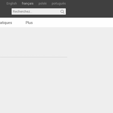
English
français
polski
português
atiques
Plus