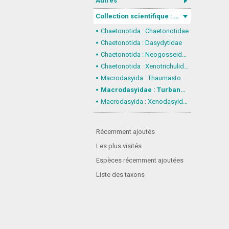
Autres
Collection scientifique : Gastrotricha
Chaetonotida : Chaetonotidae
Chaetonotida : Dasydytidae
Chaetonotida : Neogosseidae
Chaetonotida : Xenotrichulidae
Macrodasyida : Thaumastodermatidae
Macrodasyidae : Turbanellidae
Macrodasyida : Xenodasyidae
Récemment ajoutés
Les plus visités
Espèces récemment ajoutées
Liste des taxons