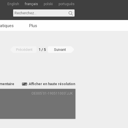
English
français
polski
português
atiques
Plus
Précédent
1 / 5
Suivant
mentaire
Afficher en haute résolution
OE005'01-190511003'JJK