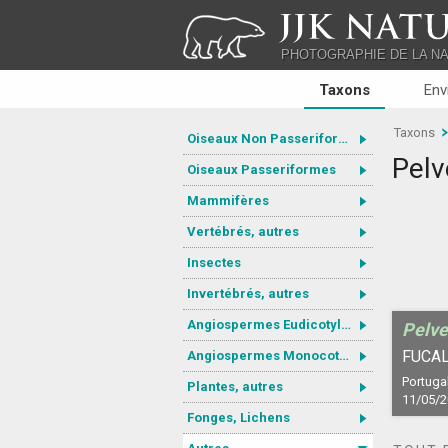
JJK NATU
PHOTOGRAPHIE DE LA N
Taxons
Env
Taxons
Oiseaux Non Passeriformes
Pelv
Oiseaux Passeriformes
Mammifères
Vertébrés, autres
Insectes
Invertébrés, autres
Angiospermes Eudicotylédones
Pelve
FUCAL
Angiospermes Monocotylédones
Portugal
Plantes, autres
11/05/
Fonges, Lichens