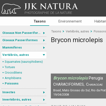
JJK NATURA
PHOTOGRAPHIE DE LA NATURE
Taxons
Environnement
Habitan
Taxons
Vertébrés, autres
Poisson
Oiseaux Non Passeriformes
Brycon microlepis
Oiseaux Passeriformes
Mammifères
Vertébrés, autres
Squamates (saurophidiens)
Tortues
Crocodiliens
Brycon microlepis
Perugia
Amphibiens
Poissons
CHARACIFORMES,
Characidae
Brasil, Mato Grosso do Sul, Rio da Prat
Insectes
19/04/2008
Invertébrés, autres