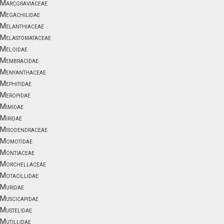
Marcgraviaceae
Megachilidae
Melanthiaceae
Melastomataceae
Meloidae
Membracidae
Menyanthaceae
Mephitidae
Meropidae
Mimidae
Miridae
Misodendraceae
Momotidae
Montiaceae
Morchellaceae
Motacillidae
Muridae
Muscicapidae
Mustelidae
Mutillidae