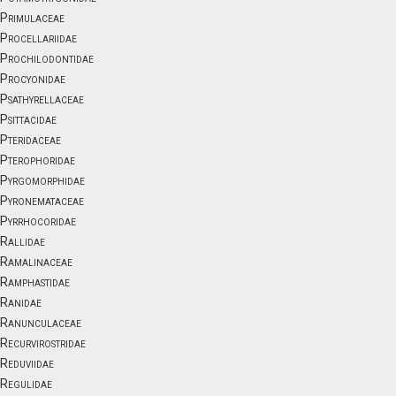
Primulaceae
Procellariidae
Prochilodontidae
Procyonidae
Psathyrellaceae
Psittacidae
Pteridaceae
Pterophoridae
Pyrgomorphidae
Pyronemataceae
Pyrrhocoridae
Rallidae
Ramalinaceae
Ramphastidae
Ranidae
Ranunculaceae
Recurvirostridae
Reduviidae
Regulidae