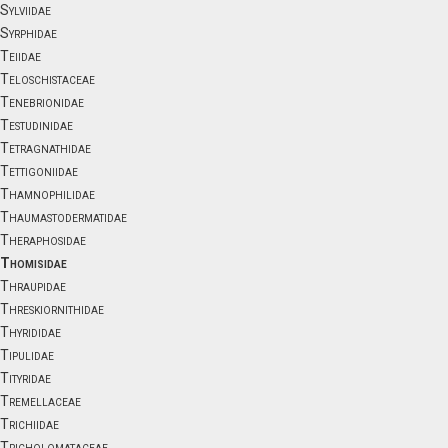
Sylviidae
Syrphidae
Teiidae
Teloschistaceae
Tenebrionidae
Testudinidae
Tetragnathidae
Tettigoniidae
Thamnophilidae
Thaumastodermatidae
Theraphosidae
Thomisidae
Thraupidae
Threskiornithidae
Thyrididae
Tipulidae
Tityridae
Tremellaceae
Trichiidae
Tricholomataceae