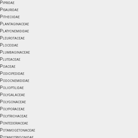
Pipridae
Pisauridae
Pitheciidae
Plantaginaceae
Platycnemididae
Pleurotaceae
Ploceidae
Plumbaginaceae
Pluteaceae
Poaceae
Podicipedidae
Podocnemididae
Polioptilidae
Polygalaceae
Polygonaceae
Polyporaceae
Polytrichaceae
Pontederiaceae
Potamogetonaceae
Potamotrygonidae