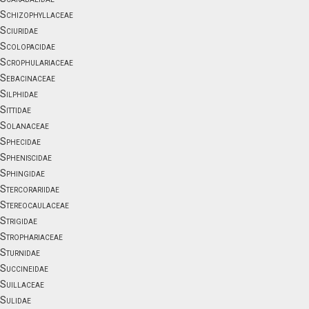
Schizophyllaceae
Sciuridae
Scolopacidae
Scrophulariaceae
Sebacinaceae
Silphidae
Sittidae
Solanaceae
Sphecidae
Spheniscidae
Sphingidae
Stercorariidae
Stereocaulaceae
Strigidae
Strophariaceae
Sturnidae
Succineidae
Suillaceae
Sulidae