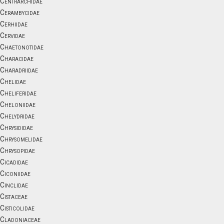
Centrarchidae
Cerambycidae
Cerhiidae
Cervidae
Chaetonotidae
Characidae
Charadriidae
Chelidae
Cheliferidae
Cheloniidae
Chelydridae
Chrysididae
Chrysomelidae
Chrysopidae
Cicadidae
Ciconiidae
Cinclidae
Cistaceae
Cisticolidae
Cladoniaceae