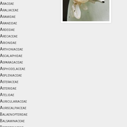
Araceae
Araliaceae
Aramidae
Araneidae
Ardeidae
Arecaceae
Arionidae
Arthoniaceae
Ascalaphidae
Asparagaceae
Asphodelaceae
Aspleniaceae
Asteraceae
Asteriidae
Atelidae
Auriculariaceae
Auriscalpiaceae
Balaenopteridae
Balsaminaceae