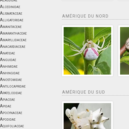
Alaudidae
Alcedinidae
Alismataceae
AMÉRIQUE DU NORD
Alligatoridae
Amanitaceae
Amaranthaceae
Amaryllidaceae
Anacardiaceae
Anatidae
Anguidae
Anhimidae
Anhingidae
Anostomidae
Antilocapridae
AMÉRIQUE DU SUD
Apatelodidae
Apiaceae
Apidae
Apocynaceae
Apodidae
Aquifoliaceae