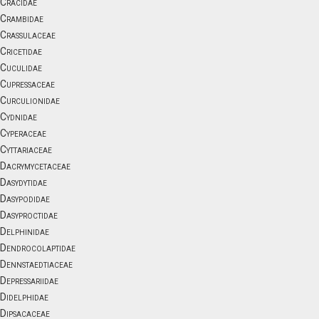
Cracidae
Crambidae
Crassulaceae
Cricetidae
Cuculidae
Cupressaceae
Curculionidae
Cydnidae
Cyperaceae
Cyttariaceae
Dacrymycetaceae
Dasydytidae
Dasypodidae
Dasyproctidae
Delphinidae
Dendrocolaptidae
Dennstaedtiaceae
Depressariidae
Didelphidae
Dipsacaceae