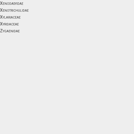
Xenodasyidae
Xenotrichulidae
Xylariaceae
Xyridaceae
Zygaenidae