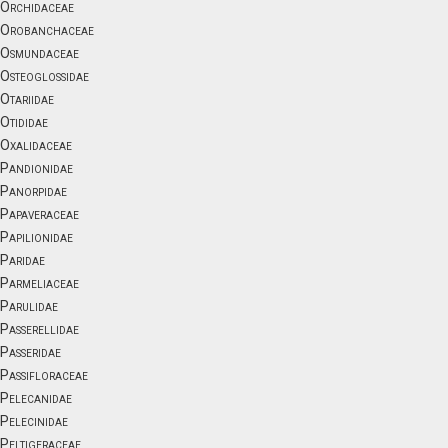
Orchidaceae
Orobanchaceae
Osmundaceae
Osteoglossidae
Otariidae
Otididae
Oxalidaceae
Pandionidae
Panorpidae
Papaveraceae
Papilionidae
Paridae
Parmeliaceae
Parulidae
Passerellidae
Passeridae
Passifloraceae
Pelecanidae
Pelecinidae
Peltigeraceae