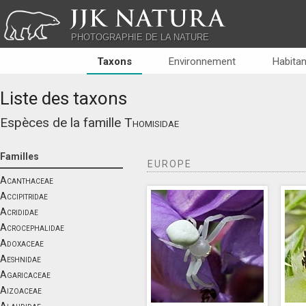
JJK NATURA
PHOTOGRAPHIE DE LA NATURE
Taxons
Environnement
Habitan
Liste des taxons
Espèces de la famille
Thomisidae
Familles
EUROPE
Acanthaceae
Accipitridae
Acrididae
Acrocephalidae
Adoxaceae
Aeshnidae
Agaricaceae
Aizoaceae