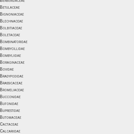
Berberidaceae
Betulaceae
Bignoniaceae
Blechnaceae
Bolbitiaceae
Boletaceae
Bombinatoridae
Bombycillidae
Bombyliidae
Boraginaceae
Bovidae
Bradypodidae
Brassicaceae
Bromeliaceae
Bucconidae
Bufonidae
Buprestidae
Butomaceae
Cactaceae
Calcariidae