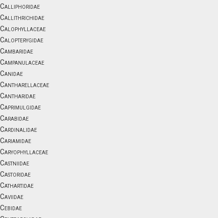
Calliphoridae
Callithrichidae
Calophyllaceae
Calopterygidae
Cambaridae
Campanulaceae
Canidae
Cantharellaceae
Cantharidae
Caprimulgidae
Carabidae
Cardinalidae
Cariamidae
Caryophyllaceae
Castniidae
Castoridae
Cathartidae
Caviidae
Cebidae