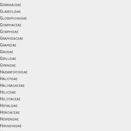
Geraniaceae
Glareolidae
Glossiphoniidae
Gomphaceae
Gomphidae
Graphidaceae
Grapsidae
Gruidae
Gryllidae
Gyrinidae
Haematopodidae
Halictidae
Haloragaceae
Helicidae
Helotiaceae
Hepialidae
Hericiaceae
Hesperiidae
Hirundinidae