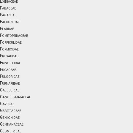
Exidiaceae
Fabaceae
Fagaceae
Falconidae
Flatidae
Fomitopsidaceae
Forficulidae
Formicidae
Fregatidae
Fringillidae
Fucaceae
Fulgoridae
Furnariidae
Galbulidae
Ganodermataceae
Gaviidae
Geastraceae
Gekkonidae
Gentianaceae
Geometridae