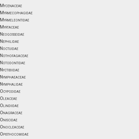
Mycenaceae
Myrmecophagidae
Myrmeleontidae
Myrtaceae
Neogosseidae
Nephilidae
Noctuidae
Nothofagaceae
Notodontidae
Nyctibiidae
Nymphaeaceae
Nymphalidae
Ocypodidae
Oleaceae
Olindiidae
Onagraceae
Oniscidae
Onocleaceae
Opisthocomidae