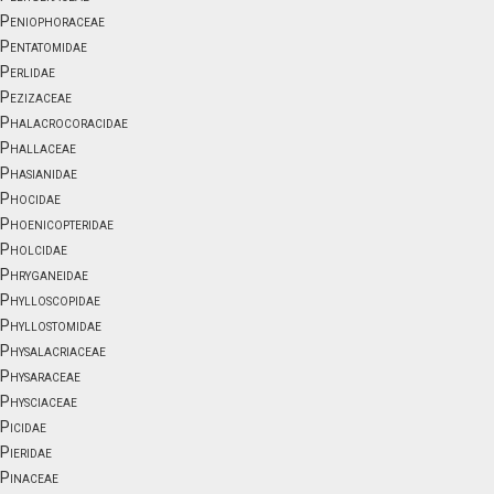
Peniophoraceae
Pentatomidae
Perlidae
Pezizaceae
Phalacrocoracidae
Phallaceae
Phasianidae
Phocidae
Phoenicopteridae
Pholcidae
Phryganeidae
Phylloscopidae
Phyllostomidae
Physalacriaceae
Physaraceae
Physciaceae
Picidae
Pieridae
Pinaceae