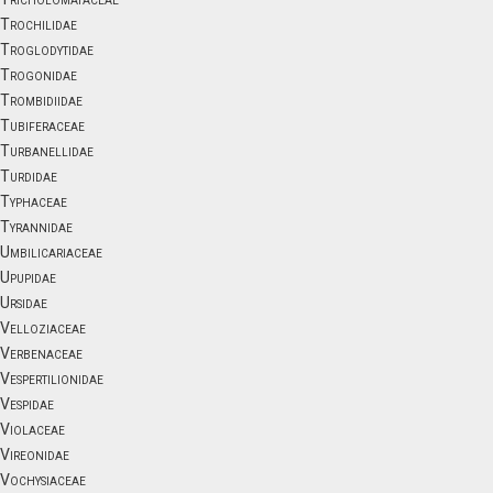
Trochilidae
Troglodytidae
Trogonidae
Trombidiidae
Tubiferaceae
Turbanellidae
Turdidae
Typhaceae
Tyrannidae
Umbilicariaceae
Upupidae
Ursidae
Velloziaceae
Verbenaceae
Vespertilionidae
Vespidae
Violaceae
Vireonidae
Vochysiaceae