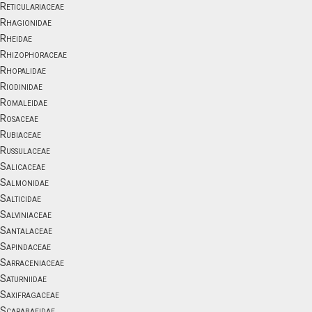
Reticulariaceae
Rhagionidae
Rheidae
Rhizophoraceae
Rhopalidae
Riodinidae
Romaleidae
Rosaceae
Rubiaceae
Russulaceae
Salicaceae
Salmonidae
Salticidae
Salviniaceae
Santalaceae
Sapindaceae
Sarraceniaceae
Saturniidae
Saxifragaceae
Scarabaeidae