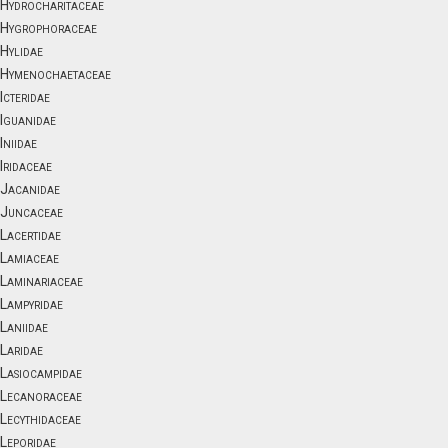
Hydrocharitaceae
Hygrophoraceae
Hylidae
Hymenochaetaceae
Icteridae
Iguanidae
Iniidae
Iridaceae
Jacanidae
Juncaceae
Lacertidae
Lamiaceae
Laminariaceae
Lampyridae
Laniidae
Laridae
Lasiocampidae
Lecanoraceae
Lecythidaceae
Leporidae