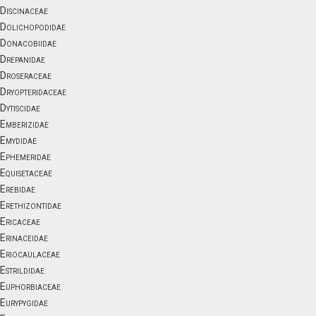
Discinaceae
Dolichopodidae
Donacobiidae
Drepanidae
Droseraceae
Dryopteridaceae
Dytiscidae
Emberizidae
Emydidae
Ephemeridae
Equisetaceae
Erebidae
Erethizontidae
Ericaceae
Erinaceidae
Eriocaulaceae
Estrildidae
Euphorbiaceae
Eurypygidae