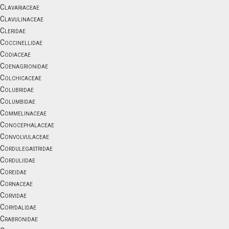
Clavariaceae
Clavulinaceae
Cleridae
Coccinellidae
Codiaceae
Coenagrionidae
Colchicaceae
Colubridae
Columbidae
Commelinaceae
Conocephalaceae
Convolvulaceae
Cordulegastridae
Corduliidae
Coreidae
Cornaceae
Corvidae
Corydalidae
Crabronidae