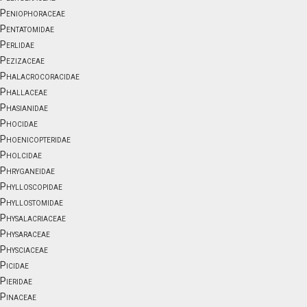
Peniophoraceae
Pentatomidae
Perlidae
Pezizaceae
Phalacrocoracidae
Phallaceae
Phasianidae
Phocidae
Phoenicopteridae
Pholcidae
Phryganeidae
Phylloscopidae
Phyllostomidae
Physalacriaceae
Physaraceae
Physciaceae
Picidae
Pieridae
Pinaceae