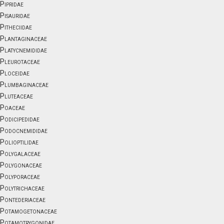
Pipridae
Pisauridae
Pitheciidae
Plantaginaceae
Platycnemididae
Pleurotaceae
Ploceidae
Plumbaginaceae
Pluteaceae
Poaceae
Podicipedidae
Podocnemididae
Polioptilidae
Polygalaceae
Polygonaceae
Polyporaceae
Polytrichaceae
Pontederiaceae
Potamogetonaceae
Potamotrygonidae