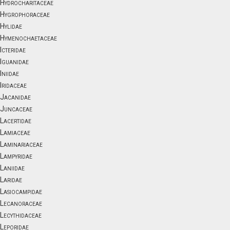
Hydrocharitaceae
Hygrophoraceae
Hylidae
Hymenochaetaceae
Icteridae
Iguanidae
Iniidae
Iridaceae
Jacanidae
Juncaceae
Lacertidae
Lamiaceae
Laminariaceae
Lampyridae
Laniidae
Laridae
Lasiocampidae
Lecanoraceae
Lecythidaceae
Leporidae