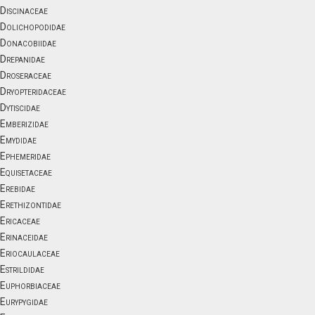
Discinaceae
Dolichopodidae
Donacobiidae
Drepanidae
Droseraceae
Dryopteridaceae
Dytiscidae
Emberizidae
Emydidae
Ephemeridae
Equisetaceae
Erebidae
Erethizontidae
Ericaceae
Erinaceidae
Eriocaulaceae
Estrildidae
Euphorbiaceae
Eurypygidae