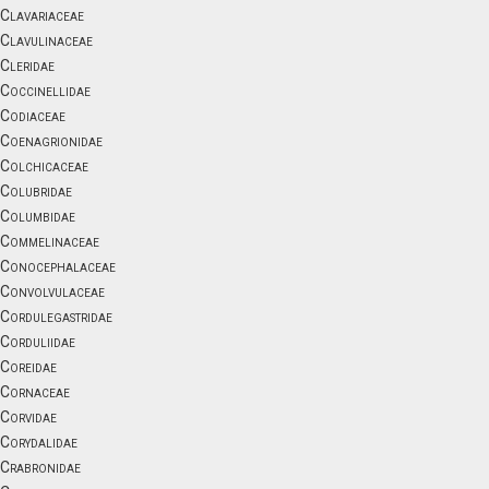
Clavariaceae
Clavulinaceae
Cleridae
Coccinellidae
Codiaceae
Coenagrionidae
Colchicaceae
Colubridae
Columbidae
Commelinaceae
Conocephalaceae
Convolvulaceae
Cordulegastridae
Corduliidae
Coreidae
Cornaceae
Corvidae
Corydalidae
Crabronidae