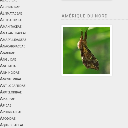
Alaudidae
Alcedinidae
Alismataceae
AMÉRIQUE DU NORD
Alligatoridae
Amanitaceae
Amaranthaceae
Amaryllidaceae
Anacardiaceae
Anatidae
Anguidae
Anhimidae
Anhingidae
Anostomidae
Antilocapridae
Apatelodidae
Apiaceae
Apidae
Apocynaceae
Apodidae
Aquifoliaceae