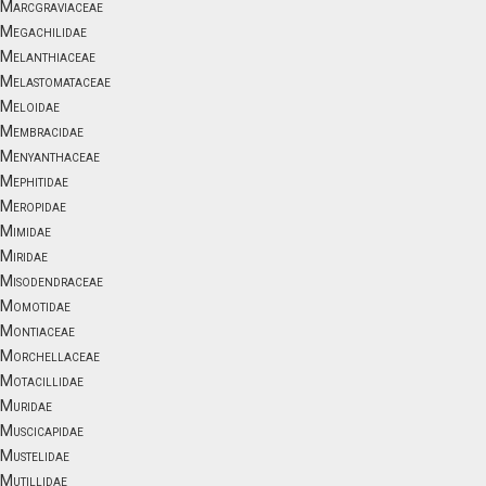
Marcgraviaceae
Megachilidae
Melanthiaceae
Melastomataceae
Meloidae
Membracidae
Menyanthaceae
Mephitidae
Meropidae
Mimidae
Miridae
Misodendraceae
Momotidae
Montiaceae
Morchellaceae
Motacillidae
Muridae
Muscicapidae
Mustelidae
Mutillidae