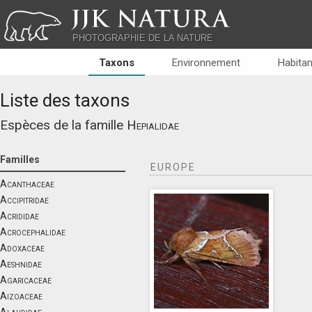
JJK NATURA
PHOTOGRAPHIE DE LA NATURE
Taxons
Environnement
Habitan
Liste des taxons
Espèces de la famille
Hepialidae
Familles
EUROPE
Acanthaceae
Accipitridae
Acrididae
Acrocephalidae
Adoxaceae
Aeshnidae
Agaricaceae
Aizoaceae