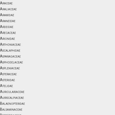
Araceae
Araliaceae
Aramidae
Araneidae
Ardeidae
Arecaceae
Arionidae
Arthoniaceae
Ascalaphidae
Asparagaceae
Asphodelaceae
Aspleniaceae
Asteraceae
Asteriidae
Atelidae
Auriculariaceae
Auriscalpiaceae
Balaenopteridae
Balsaminaceae