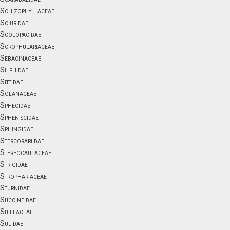
Schizophyllaceae
Sciuridae
Scolopacidae
Scrophulariaceae
Sebacinaceae
Silphidae
Sittidae
Solanaceae
Sphecidae
Spheniscidae
Sphingidae
Stercorariidae
Stereocaulaceae
Strigidae
Strophariaceae
Sturnidae
Succineidae
Suillaceae
Sulidae