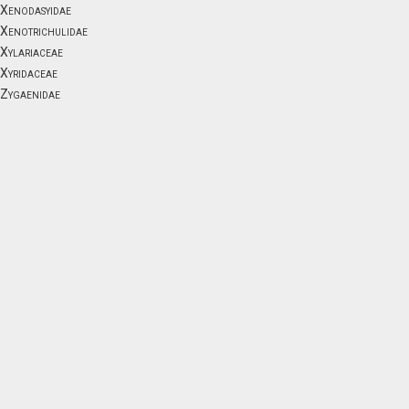
Xenodasyidae
Xenotrichulidae
Xylariaceae
Xyridaceae
Zygaenidae