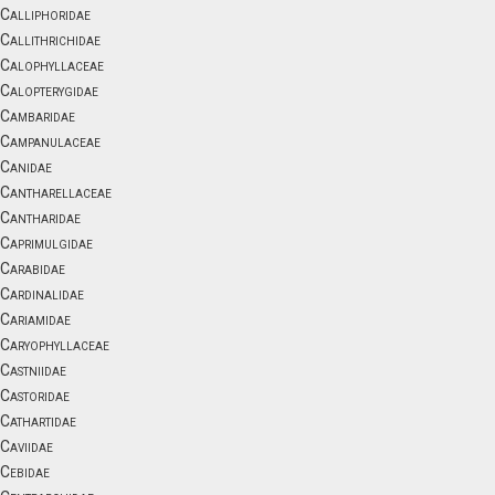
Calliphoridae
Callithrichidae
Calophyllaceae
Calopterygidae
Cambaridae
Campanulaceae
Canidae
Cantharellaceae
Cantharidae
Caprimulgidae
Carabidae
Cardinalidae
Cariamidae
Caryophyllaceae
Castniidae
Castoridae
Cathartidae
Caviidae
Cebidae