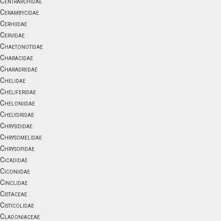
Centrarchidae
Cerambycidae
Cerhiidae
Cervidae
Chaetonotidae
Characidae
Charadriidae
Chelidae
Cheliferidae
Cheloniidae
Chelydridae
Chrysididae
Chrysomelidae
Chrysopidae
Cicadidae
Ciconiidae
Cinclidae
Cistaceae
Cisticolidae
Cladoniaceae