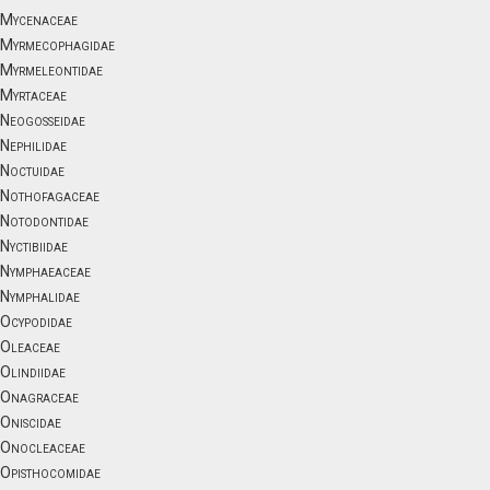
Mycenaceae
Myrmecophagidae
Myrmeleontidae
Myrtaceae
Neogosseidae
Nephilidae
Noctuidae
Nothofagaceae
Notodontidae
Nyctibiidae
Nymphaeaceae
Nymphalidae
Ocypodidae
Oleaceae
Olindiidae
Onagraceae
Oniscidae
Onocleaceae
Opisthocomidae