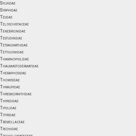
Sylviidae
Syrphidae
Teiidae
Teloschistaceae
Tenebrionidae
Testudinidae
Tetragnathidae
Tettigoniidae
Thamnophilidae
Thaumastodermatidae
Theraphosidae
Thomisidae
Thraupidae
Threskiornithidae
Thyrididae
Tipulidae
Tityridae
Tremellaceae
Trichiidae
Tricholomataceae