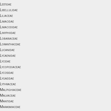
Lestidae
Libellulidae
Liliaceae
Limacidae
Limacodidae
Linyphiidae
Lobariaceae
Loranthaceae
Lucanidae
Lycaenidae
Lycidae
Lycopodiaceae
Lycosidae
Lygaeidae
Lythraceae
Malpighiaceae
Malvaceae
Mantidae
Marasmiaceae