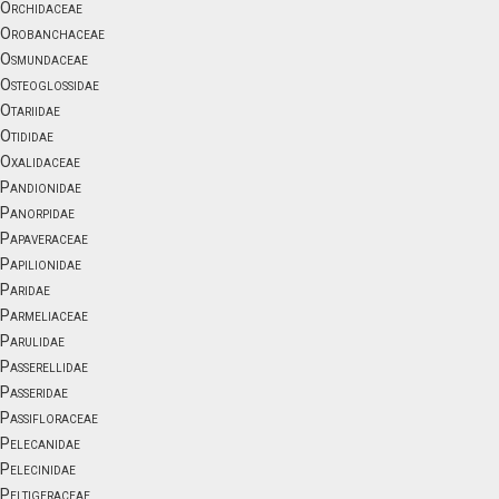
Orchidaceae
Orobanchaceae
Osmundaceae
Osteoglossidae
Otariidae
Otididae
Oxalidaceae
Pandionidae
Panorpidae
Papaveraceae
Papilionidae
Paridae
Parmeliaceae
Parulidae
Passerellidae
Passeridae
Passifloraceae
Pelecanidae
Pelecinidae
Peltigeraceae