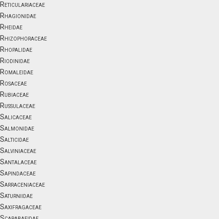
Reticulariaceae
Rhagionidae
Rheidae
Rhizophoraceae
Rhopalidae
Riodinidae
Romaleidae
Rosaceae
Rubiaceae
Russulaceae
Salicaceae
Salmonidae
Salticidae
Salviniaceae
Santalaceae
Sapindaceae
Sarraceniaceae
Saturniidae
Saxifragaceae
Scarabaeidae