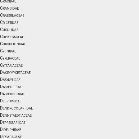
Cracidae
Crambidae
Crassulaceae
Cricetidae
Cuculidae
Cupressaceae
Curculionidae
Cydnidae
Cyperaceae
Cyttariaceae
Dacrymycetaceae
Dasydytidae
Dasypodidae
Dasyproctidae
Delphinidae
Dendrocolaptidae
Dennstaedtiaceae
Depressariidae
Didelphidae
Dipsacaceae