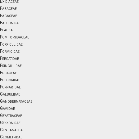
Exidiaceae
Fabaceae
Fagaceae
Falconidae
Flatidae
Fomitopsidaceae
Forficulidae
Formicidae
Fregatidae
Fringillidae
Fucaceae
Fulgoridae
Furnariidae
Galbulidae
Ganodermataceae
Gaviidae
Geastraceae
Gekkonidae
Gentianaceae
Geometridae