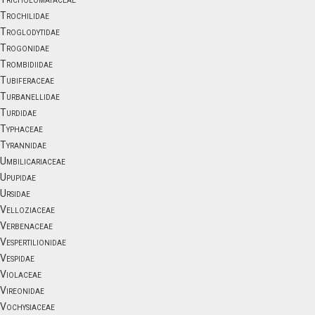
Trochilidae
Troglodytidae
Trogonidae
Trombidiidae
Tubiferaceae
Turbanellidae
Turdidae
Typhaceae
Tyrannidae
Umbilicariaceae
Upupidae
Ursidae
Velloziaceae
Verbenaceae
Vespertilionidae
Vespidae
Violaceae
Vireonidae
Vochysiaceae