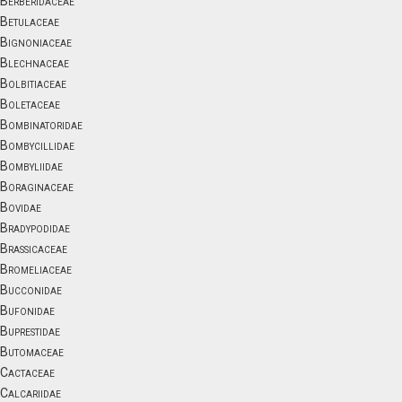
Berberidaceae
Betulaceae
Bignoniaceae
Blechnaceae
Bolbitiaceae
Boletaceae
Bombinatoridae
Bombycillidae
Bombyliidae
Boraginaceae
Bovidae
Bradypodidae
Brassicaceae
Bromeliaceae
Bucconidae
Bufonidae
Buprestidae
Butomaceae
Cactaceae
Calcariidae