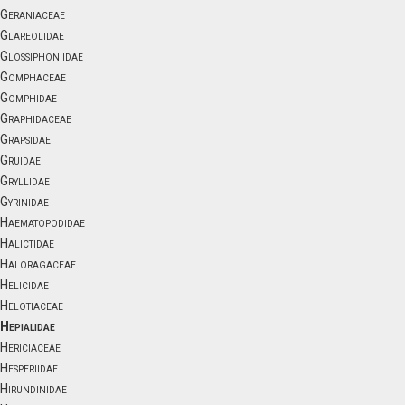
Geraniaceae
Glareolidae
Glossiphoniidae
Gomphaceae
Gomphidae
Graphidaceae
Grapsidae
Gruidae
Gryllidae
Gyrinidae
Haematopodidae
Halictidae
Haloragaceae
Helicidae
Helotiaceae
Hepialidae
Hericiaceae
Hesperiidae
Hirundinidae