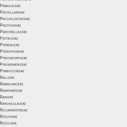
Primulaceae
Procellariidae
Prochilodontidae
Procyonidae
Psathyrellaceae
Psittacidae
Pteridaceae
Pterophoridae
Pyrgomorphidae
Pyronemataceae
Pyrrhocoridae
Rallidae
Ramalinaceae
Ramphastidae
Ranidae
Ranunculaceae
Recurvirostridae
Reduviidae
Regulidae