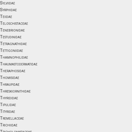
Sylviidae
Syrphidae
Teiidae
Teloschistaceae
Tenebrionidae
Testudinidae
Tetragnathidae
Tettigoniidae
Thamnophilidae
Thaumastodermatidae
Theraphosidae
Thomisidae
Thraupidae
Threskiornithidae
Thyrididae
Tipulidae
Tityridae
Tremellaceae
Trichiidae
Tricholomataceae