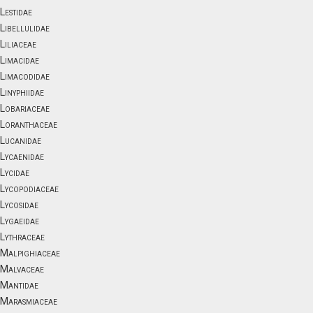
Lestidae
Libellulidae
Liliaceae
Limacidae
Limacodidae
Linyphiidae
Lobariaceae
Loranthaceae
Lucanidae
Lycaenidae
Lycidae
Lycopodiaceae
Lycosidae
Lygaeidae
Lythraceae
Malpighiaceae
Malvaceae
Mantidae
Marasmiaceae