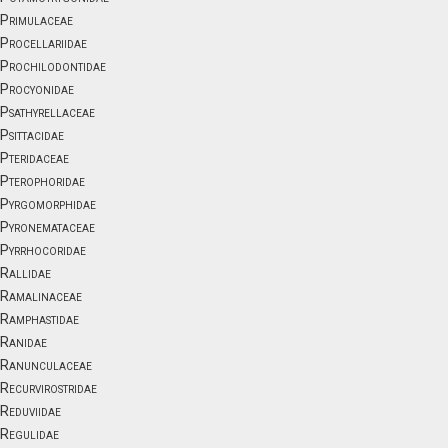
Primulaceae
Procellariidae
Prochilodontidae
Procyonidae
Psathyrellaceae
Psittacidae
Pteridaceae
Pterophoridae
Pyrgomorphidae
Pyronemataceae
Pyrrhocoridae
Rallidae
Ramalinaceae
Ramphastidae
Ranidae
Ranunculaceae
Recurvirostridae
Reduviidae
Regulidae