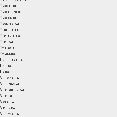
Trochilidae
Troglodytidae
Trogonidae
Trombidiidae
Tubiferaceae
Turbanellidae
Turdidae
Typhaceae
Tyrannidae
Umbilicariaceae
Upupidae
Ursidae
Velloziaceae
Verbenaceae
Vespertilionidae
Vespidae
Violaceae
Vireonidae
Vochysiaceae