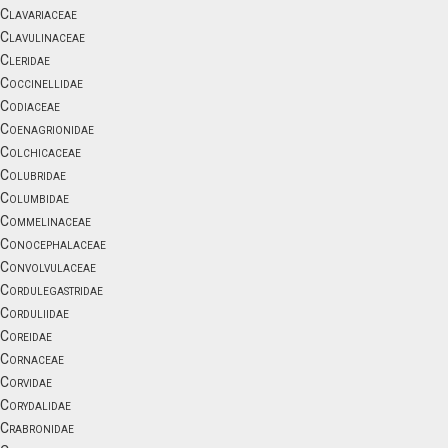
Clavariaceae
Clavulinaceae
Cleridae
Coccinellidae
Codiaceae
Coenagrionidae
Colchicaceae
Colubridae
Columbidae
Commelinaceae
Conocephalaceae
Convolvulaceae
Cordulegastridae
Corduliidae
Coreidae
Cornaceae
Corvidae
Corydalidae
Crabronidae