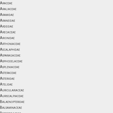
Araceae
Araliaceae
Aramidae
Araneidae
Ardeidae
Arecaceae
Arionidae
Arthoniaceae
Ascalaphidae
Asparagaceae
Asphodelaceae
Aspleniaceae
Asteraceae
Asteriidae
Atelidae
Auriculariaceae
Auriscalpiaceae
Balaenopteridae
Balsaminaceae