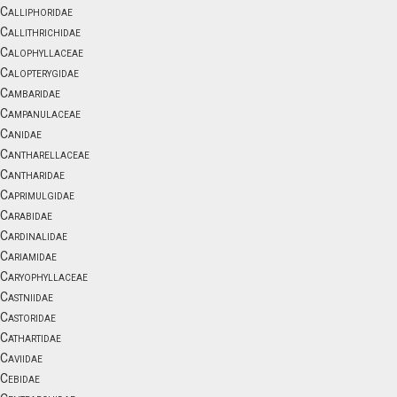
Calliphoridae
Callithrichidae
Calophyllaceae
Calopterygidae
Cambaridae
Campanulaceae
Canidae
Cantharellaceae
Cantharidae
Caprimulgidae
Carabidae
Cardinalidae
Cariamidae
Caryophyllaceae
Castniidae
Castoridae
Cathartidae
Caviidae
Cebidae