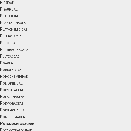
Pipridae
Pisauridae
Pitheciidae
Plantaginaceae
Platycnemididae
Pleurotaceae
Ploceidae
Plumbaginaceae
Pluteaceae
Poaceae
Podicipedidae
Podocnemididae
Polioptilidae
Polygalaceae
Polygonaceae
Polyporaceae
Polytrichaceae
Pontederiaceae
Potamogetonaceae
Potamotrygonidae