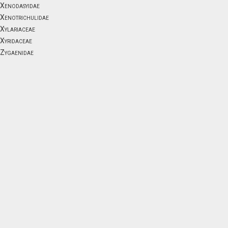
Xenodasyidae
Xenotrichulidae
Xylariaceae
Xyridaceae
Zygaenidae