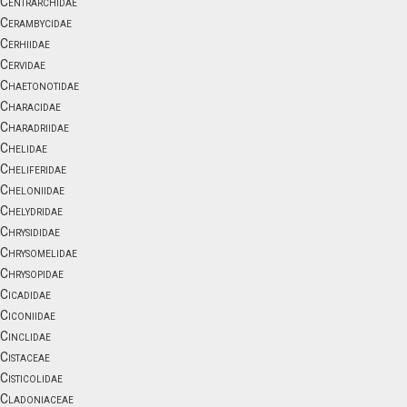
Centrarchidae
Cerambycidae
Cerhiidae
Cervidae
Chaetonotidae
Characidae
Charadriidae
Chelidae
Cheliferidae
Cheloniidae
Chelydridae
Chrysididae
Chrysomelidae
Chrysopidae
Cicadidae
Ciconiidae
Cinclidae
Cistaceae
Cisticolidae
Cladoniaceae