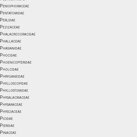
Peniophoraceae
Pentatomidae
Perlidae
Pezizaceae
Phalacrocoracidae
Phallaceae
Phasianidae
Phocidae
Phoenicopteridae
Pholcidae
Phryganeidae
Phylloscopidae
Phyllostomidae
Physalacriaceae
Physaraceae
Physciaceae
Picidae
Pieridae
Pinaceae