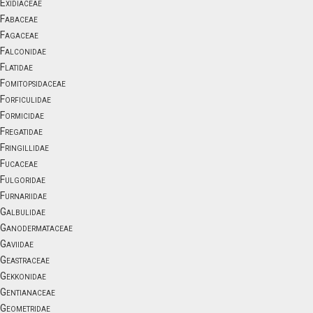
Exidiaceae
Fabaceae
Fagaceae
Falconidae
Flatidae
Fomitopsidaceae
Forficulidae
Formicidae
Fregatidae
Fringillidae
Fucaceae
Fulgoridae
Furnariidae
Galbulidae
Ganodermataceae
Gaviidae
Geastraceae
Gekkonidae
Gentianaceae
Geometridae