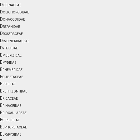
Discinaceae
Dolichopodidae
Donacobiidae
Drepanidae
Droseraceae
Dryopteridaceae
Dytiscidae
Emberizidae
Emydidae
Ephemeridae
Equisetaceae
Erebidae
Erethizontidae
Ericaceae
Erinaceidae
Eriocaulaceae
Estrildidae
Euphorbiaceae
Eurypygidae