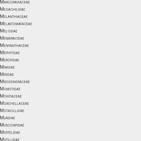
Marcgraviaceae
Megachilidae
Melanthiaceae
Melastomataceae
Meloidae
Membracidae
Menyanthaceae
Mephitidae
Meropidae
Mimidae
Miridae
Misodendraceae
Momotidae
Montiaceae
Morchellaceae
Motacillidae
Muridae
Muscicapidae
Mustelidae
Mutillidae