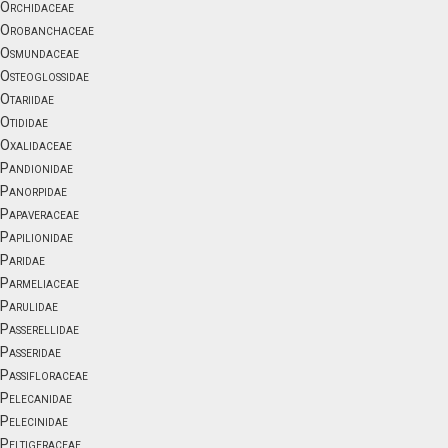
Orchidaceae
Orobanchaceae
Osmundaceae
Osteoglossidae
Otariidae
Otididae
Oxalidaceae
Pandionidae
Panorpidae
Papaveraceae
Papilionidae
Paridae
Parmeliaceae
Parulidae
Passerellidae
Passeridae
Passifloraceae
Pelecanidae
Pelecinidae
Peltigeraceae