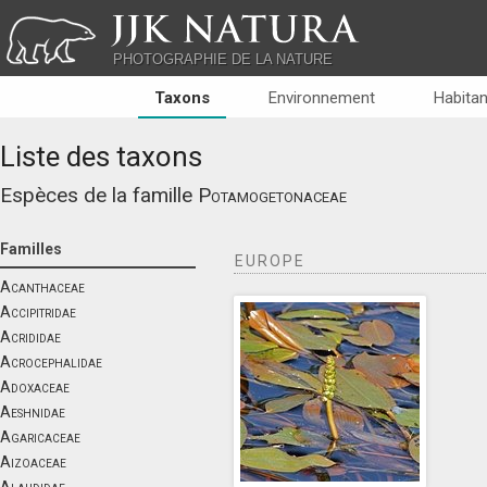
JJK NATURA
PHOTOGRAPHIE DE LA NATURE
Taxons
Environnement
Habitan
Liste des taxons
Espèces de la famille
Potamogetonaceae
Familles
EUROPE
Acanthaceae
Accipitridae
Acrididae
Acrocephalidae
Adoxaceae
Aeshnidae
Agaricaceae
Aizoaceae