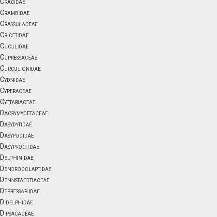
Cracidae
Crambidae
Crassulaceae
Cricetidae
Cuculidae
Cupressaceae
Curculionidae
Cydnidae
Cyperaceae
Cyttariaceae
Dacrymycetaceae
Dasydytidae
Dasypodidae
Dasyproctidae
Delphinidae
Dendrocolaptidae
Dennstaedtiaceae
Depressariidae
Didelphidae
Dipsacaceae