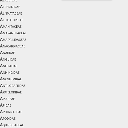
Alaudidae
Alcedinidae
Alismataceae
Alligatoridae
Amanitaceae
Amaranthaceae
Amaryllidaceae
Anacardiaceae
Anatidae
Anguidae
Anhimidae
Anhingidae
Anostomidae
Antilocapridae
Apatelodidae
Apiaceae
Apidae
Apocynaceae
Apodidae
Aquifoliaceae