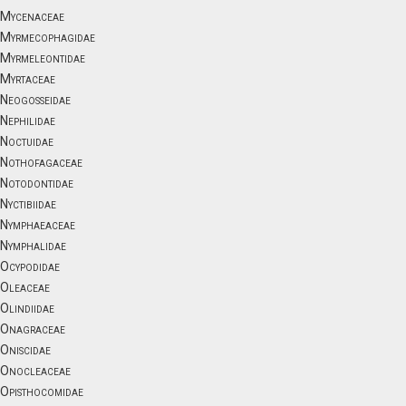
Mycenaceae
Myrmecophagidae
Myrmeleontidae
Myrtaceae
Neogosseidae
Nephilidae
Noctuidae
Nothofagaceae
Notodontidae
Nyctibiidae
Nymphaeaceae
Nymphalidae
Ocypodidae
Oleaceae
Olindiidae
Onagraceae
Oniscidae
Onocleaceae
Opisthocomidae