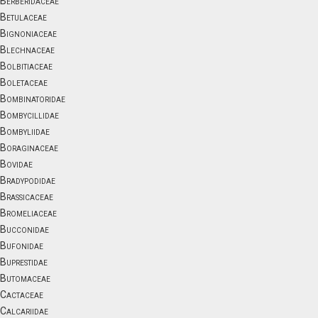
Berberidaceae
Betulaceae
Bignoniaceae
Blechnaceae
Bolbitiaceae
Boletaceae
Bombinatoridae
Bombycillidae
Bombyliidae
Boraginaceae
Bovidae
Bradypodidae
Brassicaceae
Bromeliaceae
Bucconidae
Bufonidae
Buprestidae
Butomaceae
Cactaceae
Calcariidae