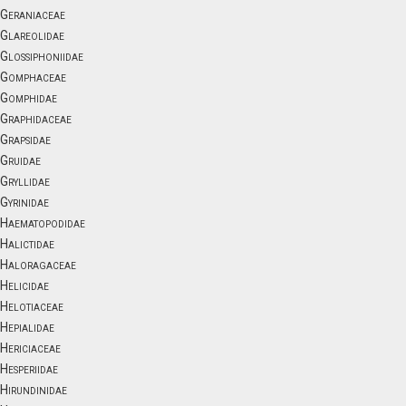
Geraniaceae
Glareolidae
Glossiphoniidae
Gomphaceae
Gomphidae
Graphidaceae
Grapsidae
Gruidae
Gryllidae
Gyrinidae
Haematopodidae
Halictidae
Haloragaceae
Helicidae
Helotiaceae
Hepialidae
Hericiaceae
Hesperiidae
Hirundinidae