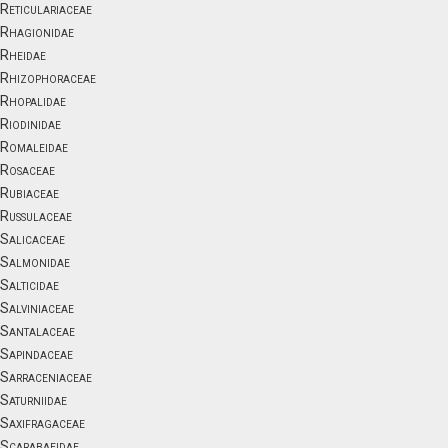
Reticulariaceae
Rhagionidae
Rheidae
Rhizophoraceae
Rhopalidae
Riodinidae
Romaleidae
Rosaceae
Rubiaceae
Russulaceae
Salicaceae
Salmonidae
Salticidae
Salviniaceae
Santalaceae
Sapindaceae
Sarraceniaceae
Saturniidae
Saxifragaceae
Scarabaeidae