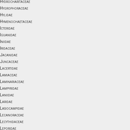
Hydrocharitaceae
Hygrophoraceae
Hylidae
Hymenochaetaceae
Icteridae
Iguanidae
Iniidae
Iridaceae
Jacanidae
Juncaceae
Lacertidae
Lamiaceae
Laminariaceae
Lampyridae
Laniidae
Laridae
Lasiocampidae
Lecanoraceae
Lecythidaceae
Leporidae