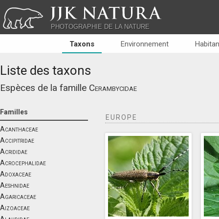
JJK NATURA
PHOTOGRAPHIE DE LA NATURE
Taxons
Environnement
Habitan
Liste des taxons
Espèces de la famille
Cerambycidae
Familles
EUROPE
Acanthaceae
Accipitridae
Acrididae
Acrocephalidae
Adoxaceae
Aeshnidae
Agaricaceae
Aizoaceae