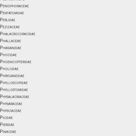
Peniophoraceae
Pentatomidae
Perlidae
Pezizaceae
Phalacrocoracidae
Phallaceae
Phasianidae
Phocidae
Phoenicopteridae
Pholcidae
Phryganeidae
Phylloscopidae
Phyllostomidae
Physalacriaceae
Physaraceae
Physciaceae
Picidae
Pieridae
Pinaceae