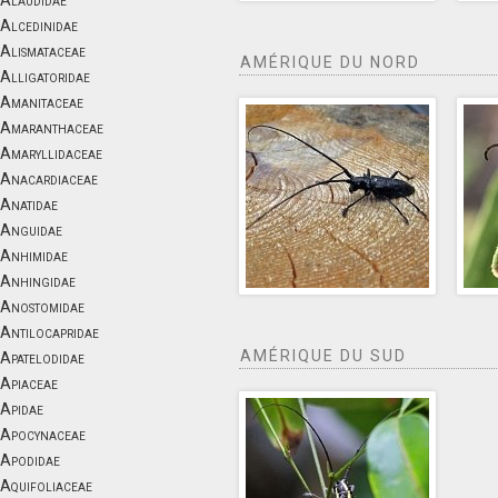
Alaudidae
Alcedinidae
Alismataceae
AMÉRIQUE DU NORD
Alligatoridae
Amanitaceae
Amaranthaceae
Amaryllidaceae
Anacardiaceae
Anatidae
Anguidae
Anhimidae
Anhingidae
Anostomidae
Antilocapridae
AMÉRIQUE DU SUD
Apatelodidae
Apiaceae
Apidae
Apocynaceae
Apodidae
Aquifoliaceae