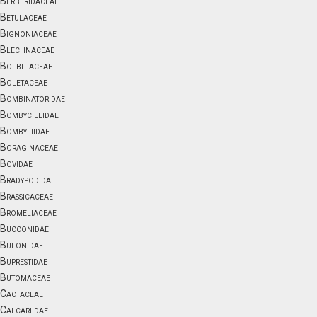
Berberidaceae
Betulaceae
Bignoniaceae
Blechnaceae
Bolbitiaceae
Boletaceae
Bombinatoridae
Bombycillidae
Bombyliidae
Boraginaceae
Bovidae
Bradypodidae
Brassicaceae
Bromeliaceae
Bucconidae
Bufonidae
Buprestidae
Butomaceae
Cactaceae
Calcariidae