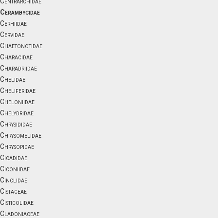
Centrarchidae
Cerambycidae
Cerhiidae
Cervidae
Chaetonotidae
Characidae
Charadriidae
Chelidae
Cheliferidae
Cheloniidae
Chelydridae
Chrysididae
Chrysomelidae
Chrysopidae
Cicadidae
Ciconiidae
Cinclidae
Cistaceae
Cisticolidae
Cladoniaceae