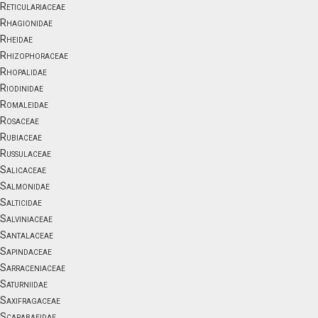
Reticulariaceae
Rhagionidae
Rheidae
Rhizophoraceae
Rhopalidae
Riodinidae
Romaleidae
Rosaceae
Rubiaceae
Russulaceae
Salicaceae
Salmonidae
Salticidae
Salviniaceae
Santalaceae
Sapindaceae
Sarraceniaceae
Saturniidae
Saxifragaceae
Scarabaeidae