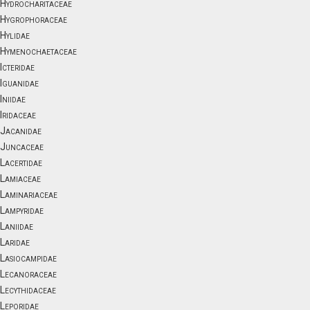
Hydrocharitaceae
Hygrophoraceae
Hylidae
Hymenochaetaceae
Icteridae
Iguanidae
Iniidae
Iridaceae
Jacanidae
Juncaceae
Lacertidae
Lamiaceae
Laminariaceae
Lampyridae
Laniidae
Laridae
Lasiocampidae
Lecanoraceae
Lecythidaceae
Leporidae