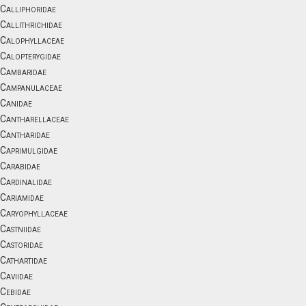
Calliphoridae
Callithrichidae
Calophyllaceae
Calopterygidae
Cambaridae
Campanulaceae
Canidae
Cantharellaceae
Cantharidae
Caprimulgidae
Carabidae
Cardinalidae
Cariamidae
Caryophyllaceae
Castniidae
Castoridae
Cathartidae
Caviidae
Cebidae