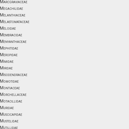
Marcgraviaceae
Megachilidae
Melanthiaceae
Melastomataceae
Meloidae
Membracidae
Menyanthaceae
Mephitidae
Meropidae
Mimidae
Miridae
Misodendraceae
Momotidae
Montiaceae
Morchellaceae
Motacillidae
Muridae
Muscicapidae
Mustelidae
Mutillidae