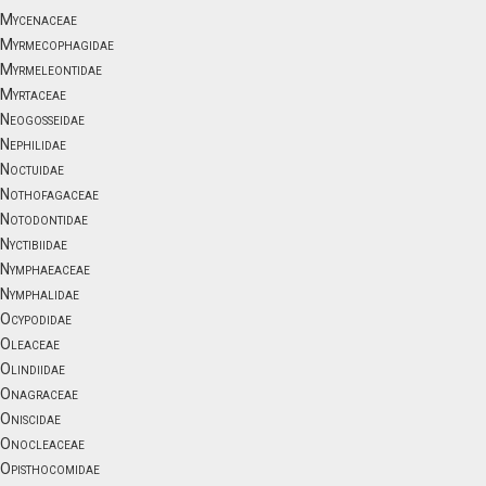
Mycenaceae
Myrmecophagidae
Myrmeleontidae
Myrtaceae
Neogosseidae
Nephilidae
Noctuidae
Nothofagaceae
Notodontidae
Nyctibiidae
Nymphaeaceae
Nymphalidae
Ocypodidae
Oleaceae
Olindiidae
Onagraceae
Oniscidae
Onocleaceae
Opisthocomidae