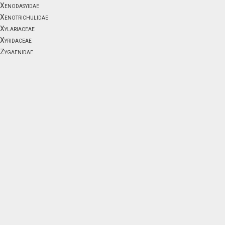
Xenodasyidae
Xenotrichulidae
Xylariaceae
Xyridaceae
Zygaenidae