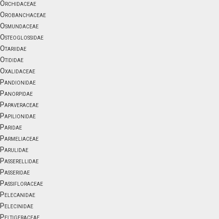
Orchidaceae
Orobanchaceae
Osmundaceae
Osteoglossidae
Otariidae
Otididae
Oxalidaceae
Pandionidae
Panorpidae
Papaveraceae
Papilionidae
Paridae
Parmeliaceae
Parulidae
Passerellidae
Passeridae
Passifloraceae
Pelecanidae
Pelecinidae
Peltigeraceae