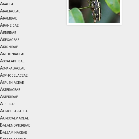
Araceae
Araliaceae
Aramidae
Araneidae
Ardeidae
Arecaceae
Arionidae
Arthoniaceae
Ascalaphidae
Asparagaceae
Asphodelaceae
Aspleniaceae
Asteraceae
Asteriidae
Atelidae
Auriculariaceae
Auriscalpiaceae
Balaenopteridae
Balsaminaceae