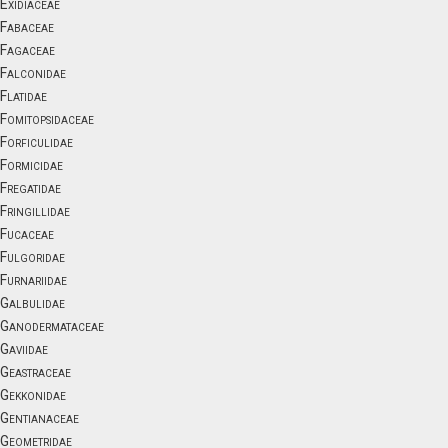
Exidiaceae
Fabaceae
Fagaceae
Falconidae
Flatidae
Fomitopsidaceae
Forficulidae
Formicidae
Fregatidae
Fringillidae
Fucaceae
Fulgoridae
Furnariidae
Galbulidae
Ganodermataceae
Gaviidae
Geastraceae
Gekkonidae
Gentianaceae
Geometridae