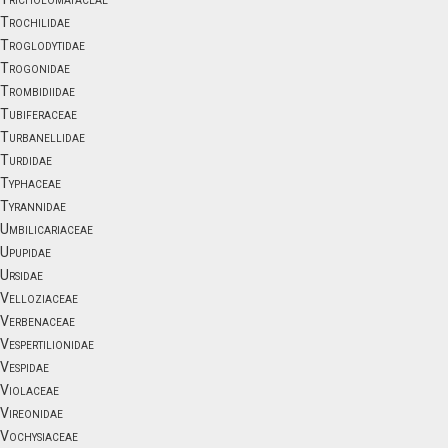
Trochilidae
Troglodytidae
Trogonidae
Trombidiidae
Tubiferaceae
Turbanellidae
Turdidae
Typhaceae
Tyrannidae
Umbilicariaceae
Upupidae
Ursidae
Velloziaceae
Verbenaceae
Vespertilionidae
Vespidae
Violaceae
Vireonidae
Vochysiaceae