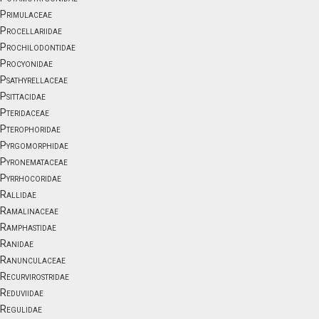
Primulaceae
Procellariidae
Prochilodontidae
Procyonidae
Psathyrellaceae
Psittacidae
Pteridaceae
Pterophoridae
Pyrgomorphidae
Pyronemataceae
Pyrrhocoridae
Rallidae
Ramalinaceae
Ramphastidae
Ranidae
Ranunculaceae
Recurvirostridae
Reduviidae
Regulidae