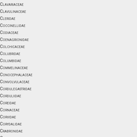
Clavariaceae
Clavulinaceae
Cleridae
Coccinellidae
Codiaceae
Coenagrionidae
Colchicaceae
Colubridae
Columbidae
Commelinaceae
Conocephalaceae
Convolvulaceae
Cordulegastridae
Corduliidae
Coreidae
Cornaceae
Corvidae
Corydalidae
Crabronidae