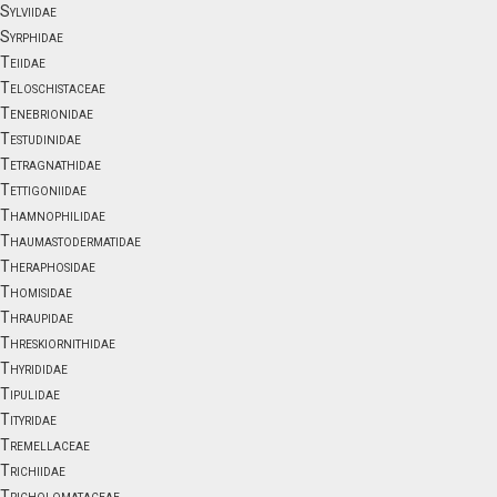
Sylviidae
Syrphidae
Teiidae
Teloschistaceae
Tenebrionidae
Testudinidae
Tetragnathidae
Tettigoniidae
Thamnophilidae
Thaumastodermatidae
Theraphosidae
Thomisidae
Thraupidae
Threskiornithidae
Thyrididae
Tipulidae
Tityridae
Tremellaceae
Trichiidae
Tricholomataceae