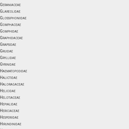
Geraniaceae
Glareolidae
Glossiphoniidae
Gomphaceae
Gomphidae
Graphidaceae
Grapsidae
Gruidae
Gryllidae
Gyrinidae
Haematopodidae
Halictidae
Haloragaceae
Helicidae
Helotiaceae
Hepialidae
Hericiaceae
Hesperiidae
Hirundinidae