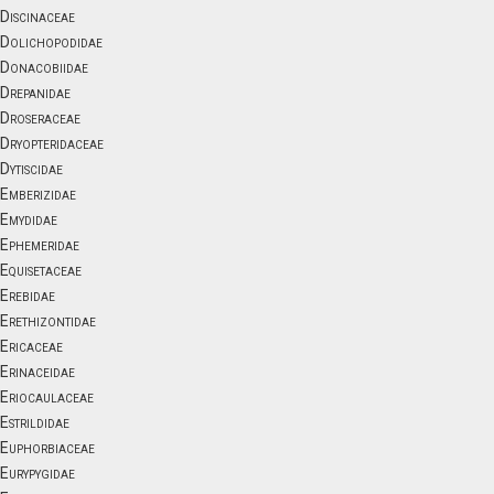
Discinaceae
Dolichopodidae
Donacobiidae
Drepanidae
Droseraceae
Dryopteridaceae
Dytiscidae
Emberizidae
Emydidae
Ephemeridae
Equisetaceae
Erebidae
Erethizontidae
Ericaceae
Erinaceidae
Eriocaulaceae
Estrildidae
Euphorbiaceae
Eurypygidae