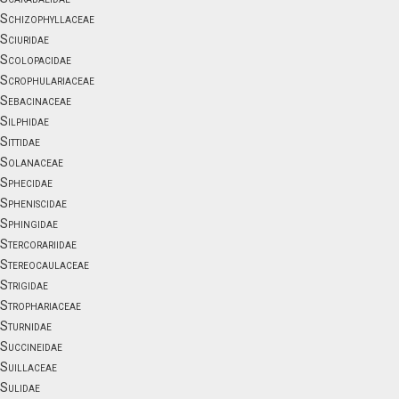
Schizophyllaceae
Sciuridae
Scolopacidae
Scrophulariaceae
Sebacinaceae
Silphidae
Sittidae
Solanaceae
Sphecidae
Spheniscidae
Sphingidae
Stercorariidae
Stereocaulaceae
Strigidae
Strophariaceae
Sturnidae
Succineidae
Suillaceae
Sulidae