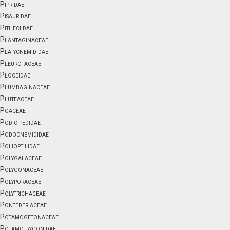
Pipridae
Pisauridae
Pitheciidae
Plantaginaceae
Platycnemididae
Pleurotaceae
Ploceidae
Plumbaginaceae
Pluteaceae
Poaceae
Podicipedidae
Podocnemididae
Polioptilidae
Polygalaceae
Polygonaceae
Polyporaceae
Polytrichaceae
Pontederiaceae
Potamogetonaceae
Potamotrygonidae