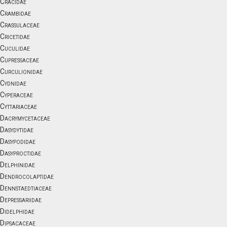
Cracidae
Crambidae
Crassulaceae
Cricetidae
Cuculidae
Cupressaceae
Curculionidae
Cydnidae
Cyperaceae
Cyttariaceae
Dacrymycetaceae
Dasydytidae
Dasypodidae
Dasyproctidae
Delphinidae
Dendrocolaptidae
Dennstaedtiaceae
Depressariidae
Didelphidae
Dipsacaceae