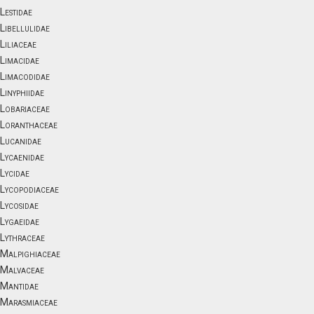
Lestidae
Libellulidae
Liliaceae
Limacidae
Limacodidae
Linyphiidae
Lobariaceae
Loranthaceae
Lucanidae
Lycaenidae
Lycidae
Lycopodiaceae
Lycosidae
Lygaeidae
Lythraceae
Malpighiaceae
Malvaceae
Mantidae
Marasmiaceae