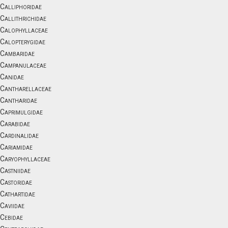
Calliphoridae
Callithrichidae
Calophyllaceae
Calopterygidae
Cambaridae
Campanulaceae
Canidae
Cantharellaceae
Cantharidae
Caprimulgidae
Carabidae
Cardinalidae
Cariamidae
Caryophyllaceae
Castniidae
Castoridae
Cathartidae
Caviidae
Cebidae