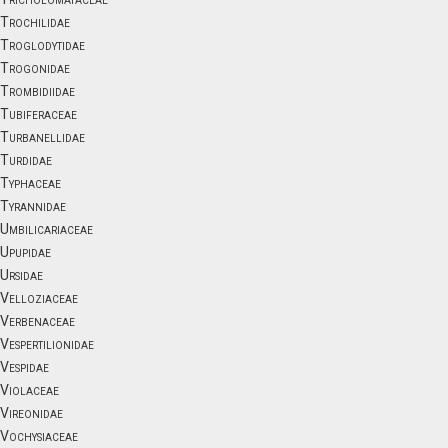
Trochilidae
Troglodytidae
Trogonidae
Trombidiidae
Tubiferaceae
Turbanellidae
Turdidae
Typhaceae
Tyrannidae
Umbilicariaceae
Upupidae
Ursidae
Velloziaceae
Verbenaceae
Vespertilionidae
Vespidae
Violaceae
Vireonidae
Vochysiaceae