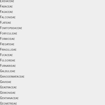
Exidiaceae
Fabaceae
Fagaceae
Falconidae
Flatidae
Fomitopsidaceae
Forficulidae
Formicidae
Fregatidae
Fringillidae
Fucaceae
Fulgoridae
Furnariidae
Galbulidae
Ganodermataceae
Gaviidae
Geastraceae
Gekkonidae
Gentianaceae
Geometridae