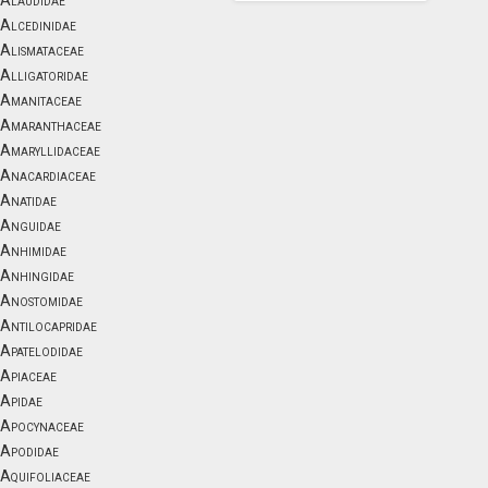
Alaudidae
Alcedinidae
Alismataceae
Alligatoridae
Amanitaceae
Amaranthaceae
Amaryllidaceae
Anacardiaceae
Anatidae
Anguidae
Anhimidae
Anhingidae
Anostomidae
Antilocapridae
Apatelodidae
Apiaceae
Apidae
Apocynaceae
Apodidae
Aquifoliaceae