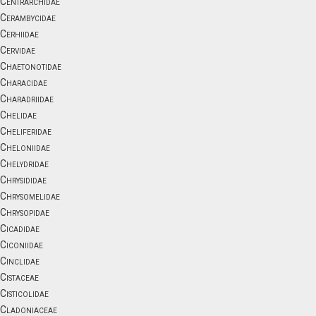
Centrarchidae
Cerambycidae
Cerhiidae
Cervidae
Chaetonotidae
Characidae
Charadriidae
Chelidae
Cheliferidae
Cheloniidae
Chelydridae
Chrysididae
Chrysomelidae
Chrysopidae
Cicadidae
Ciconiidae
Cinclidae
Cistaceae
Cisticolidae
Cladoniaceae