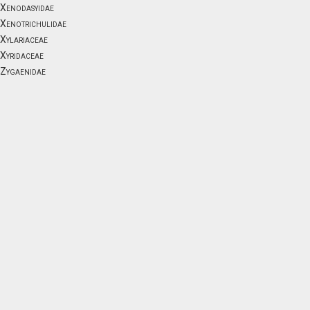
Xenodasyidae
Xenotrichulidae
Xylariaceae
Xyridaceae
Zygaenidae