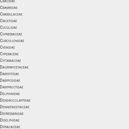
Cracidae
Crambidae
Crassulaceae
Cricetidae
Cuculidae
Cupressaceae
Curculionidae
Cydnidae
Cyperaceae
Cyttariaceae
Dacrymycetaceae
Dasydytidae
Dasypodidae
Dasyproctidae
Delphinidae
Dendrocolaptidae
Dennstaedtiaceae
Depressariidae
Didelphidae
Dipsacaceae