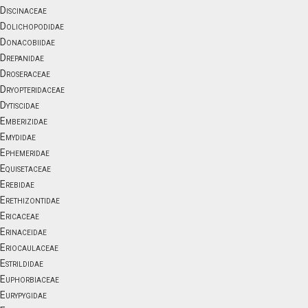
Discinaceae
Dolichopodidae
Donacobiidae
Drepanidae
Droseraceae
Dryopteridaceae
Dytiscidae
Emberizidae
Emydidae
Ephemeridae
Equisetaceae
Erebidae
Erethizontidae
Ericaceae
Erinaceidae
Eriocaulaceae
Estrildidae
Euphorbiaceae
Eurypygidae