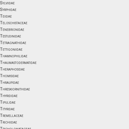
Sylviidae
Syrphidae
Teiidae
Teloschistaceae
Tenebrionidae
Testudinidae
Tetragnathidae
Tettigoniidae
Thamnophilidae
Thaumastodermatidae
Theraphosidae
Thomisidae
Thraupidae
Threskiornithidae
Thyrididae
Tipulidae
Tityridae
Tremellaceae
Trichiidae
Tricholomataceae