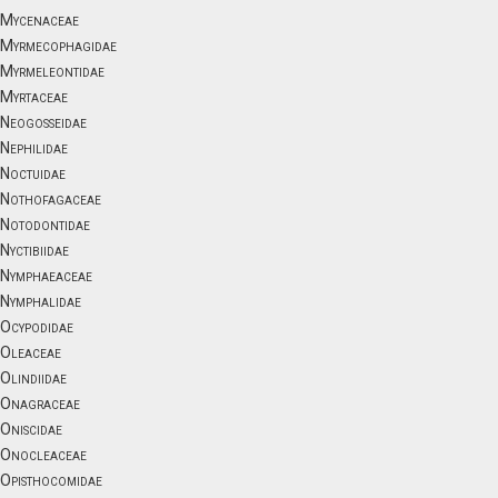
Mycenaceae
Myrmecophagidae
Myrmeleontidae
Myrtaceae
Neogosseidae
Nephilidae
Noctuidae
Nothofagaceae
Notodontidae
Nyctibiidae
Nymphaeaceae
Nymphalidae
Ocypodidae
Oleaceae
Olindiidae
Onagraceae
Oniscidae
Onocleaceae
Opisthocomidae