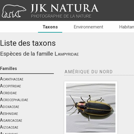
JJK NATURA
PHOTOGRAPHIE DE LA NATURE
Taxons
Environnement
Habitan
Liste des taxons
Espèces de la famille
Lampyridae
Familles
AMÉRIQUE DU NORD
Acanthaceae
Accipitridae
Acrididae
Acrocephalidae
Adoxaceae
Aeshnidae
Agaricaceae
Aizoaceae