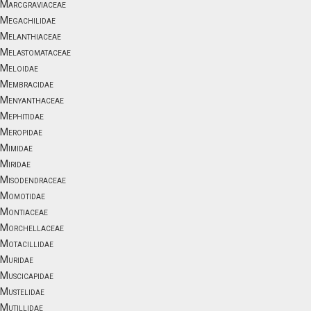
Marcgraviaceae
Megachilidae
Melanthiaceae
Melastomataceae
Meloidae
Membracidae
Menyanthaceae
Mephitidae
Meropidae
Mimidae
Miridae
Misodendraceae
Momotidae
Montiaceae
Morchellaceae
Motacillidae
Muridae
Muscicapidae
Mustelidae
Mutillidae