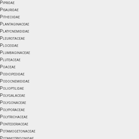
Pipridae
Pisauridae
Pitheciidae
Plantaginaceae
Platycnemididae
Pleurotaceae
Ploceidae
Plumbaginaceae
Pluteaceae
Poaceae
Podicipedidae
Podocnemididae
Polioptilidae
Polygalaceae
Polygonaceae
Polyporaceae
Polytrichaceae
Pontederiaceae
Potamogetonaceae
Potamotrygonidae