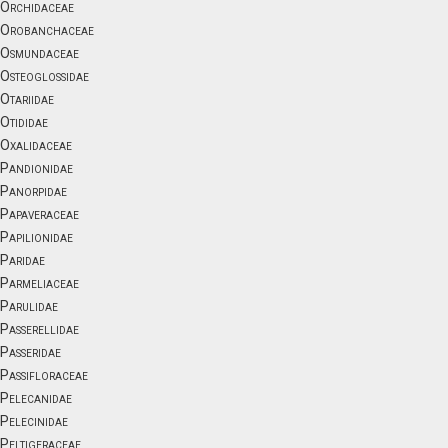
Orchidaceae
Orobanchaceae
Osmundaceae
Osteoglossidae
Otariidae
Otididae
Oxalidaceae
Pandionidae
Panorpidae
Papaveraceae
Papilionidae
Paridae
Parmeliaceae
Parulidae
Passerellidae
Passeridae
Passifloraceae
Pelecanidae
Pelecinidae
Peltigeraceae