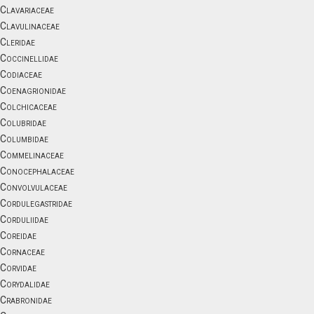
Clavariaceae
Clavulinaceae
Cleridae
Coccinellidae
Codiaceae
Coenagrionidae
Colchicaceae
Colubridae
Columbidae
Commelinaceae
Conocephalaceae
Convolvulaceae
Cordulegastridae
Corduliidae
Coreidae
Cornaceae
Corvidae
Corydalidae
Crabronidae