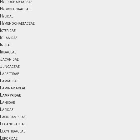
Hydrocharitaceae
Hygrophoraceae
Hylidae
Hymenochaetaceae
Icteridae
Iguanidae
Iniidae
Iridaceae
Jacanidae
Juncaceae
Lacertidae
Lamiaceae
Laminariaceae
Lampyridae
Laniidae
Laridae
Lasiocampidae
Lecanoraceae
Lecythidaceae
Leporidae