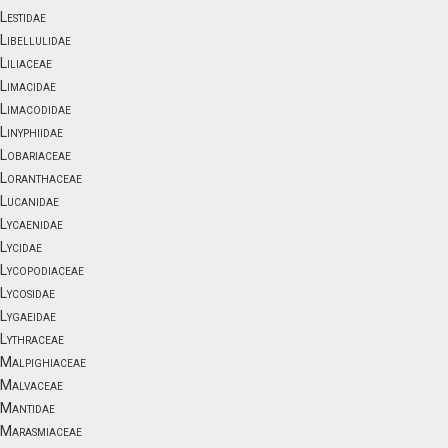
Lestidae
Libellulidae
Liliaceae
Limacidae
Limacodidae
Linyphiidae
Lobariaceae
Loranthaceae
Lucanidae
Lycaenidae
Lycidae
Lycopodiaceae
Lycosidae
Lygaeidae
Lythraceae
Malpighiaceae
Malvaceae
Mantidae
Marasmiaceae