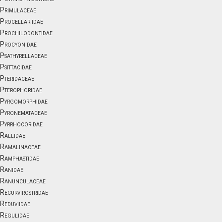
Primulaceae
Procellariidae
Prochilodontidae
Procyonidae
Psathyrellaceae
Psittacidae
Pteridaceae
Pterophoridae
Pyrgomorphidae
Pyronemataceae
Pyrrhocoridae
Rallidae
Ramalinaceae
Ramphastidae
Ranidae
Ranunculaceae
Recurvirostridae
Reduviidae
Regulidae