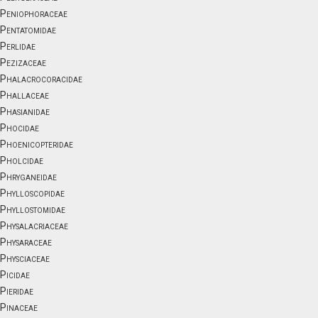
Peniophoraceae
Pentatomidae
Perlidae
Pezizaceae
Phalacrocoracidae
Phallaceae
Phasianidae
Phocidae
Phoenicopteridae
Pholcidae
Phryganeidae
Phylloscopidae
Phyllostomidae
Physalacriaceae
Physaraceae
Physciaceae
Picidae
Pieridae
Pinaceae