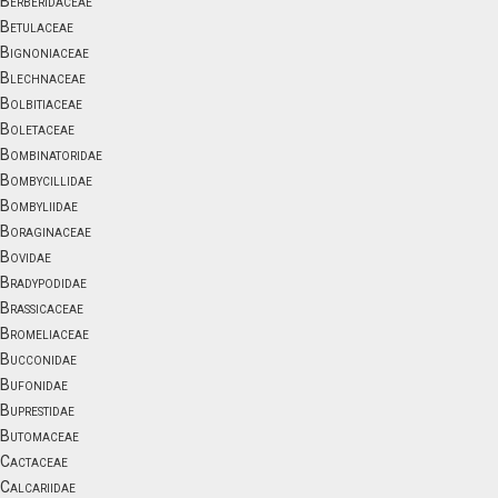
Berberidaceae
Betulaceae
Bignoniaceae
Blechnaceae
Bolbitiaceae
Boletaceae
Bombinatoridae
Bombycillidae
Bombyliidae
Boraginaceae
Bovidae
Bradypodidae
Brassicaceae
Bromeliaceae
Bucconidae
Bufonidae
Buprestidae
Butomaceae
Cactaceae
Calcariidae