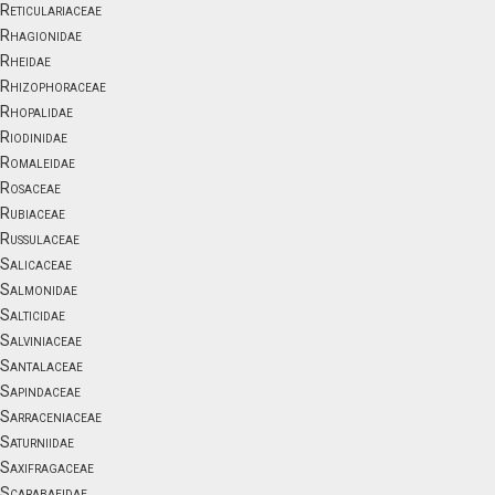
Reticulariaceae
Rhagionidae
Rheidae
Rhizophoraceae
Rhopalidae
Riodinidae
Romaleidae
Rosaceae
Rubiaceae
Russulaceae
Salicaceae
Salmonidae
Salticidae
Salviniaceae
Santalaceae
Sapindaceae
Sarraceniaceae
Saturniidae
Saxifragaceae
Scarabaeidae