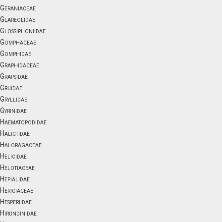
Geraniaceae
Glareolidae
Glossiphoniidae
Gomphaceae
Gomphidae
Graphidaceae
Grapsidae
Gruidae
Gryllidae
Gyrinidae
Haematopodidae
Halictidae
Haloragaceae
Helicidae
Helotiaceae
Hepialidae
Hericiaceae
Hesperiidae
Hirundinidae