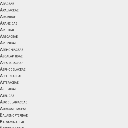
Araceae
Araliaceae
Aramidae
Araneidae
Ardeidae
Arecaceae
Arionidae
Arthoniaceae
Ascalaphidae
Asparagaceae
Asphodelaceae
Aspleniaceae
Asteraceae
Asteriidae
Atelidae
Auriculariaceae
Auriscalpiaceae
Balaenopteridae
Balsaminaceae