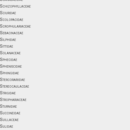
Schizophyllaceae
Sciuridae
Scolopacidae
Scrophulariaceae
Sebacinaceae
Silphidae
Sittidae
Solanaceae
Sphecidae
Spheniscidae
Sphingidae
Stercorariidae
Stereocaulaceae
Strigidae
Strophariaceae
Sturnidae
Succineidae
Suillaceae
Sulidae