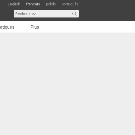
English
français
polski
português
atiques
Plus