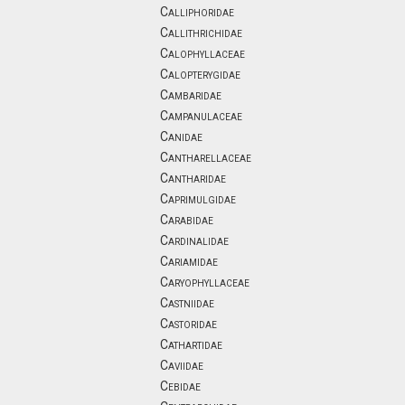
Calliphoridae
Callithrichidae
Calophyllaceae
Calopterygidae
Cambaridae
Campanulaceae
Canidae
Cantharellaceae
Cantharidae
Caprimulgidae
Carabidae
Cardinalidae
Cariamidae
Caryophyllaceae
Castniidae
Castoridae
Cathartidae
Caviidae
Cebidae