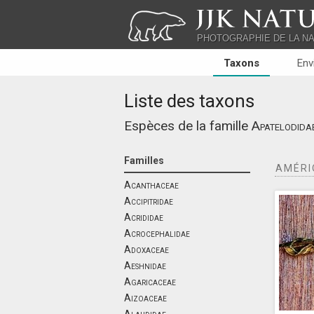
JJK NATU
PHOTOGRAPHIE DE LA N
Taxons
Env
Liste des taxons
Espèces de la famille
Apatelodida
Familles
AMÉRI
Acanthaceae
Accipitridae
Acrididae
Acrocephalidae
Adoxaceae
Aeshnidae
Agaricaceae
Aizoaceae