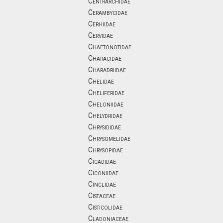
Centrarchidae
Cerambycidae
Cerhiidae
Cervidae
Chaetonotidae
Characidae
Charadriidae
Chelidae
Cheliferidae
Cheloniidae
Chelydridae
Chrysididae
Chrysomelidae
Chrysopidae
Cicadidae
Ciconiidae
Cinclidae
Cistaceae
Cisticolidae
Cladoniaceae