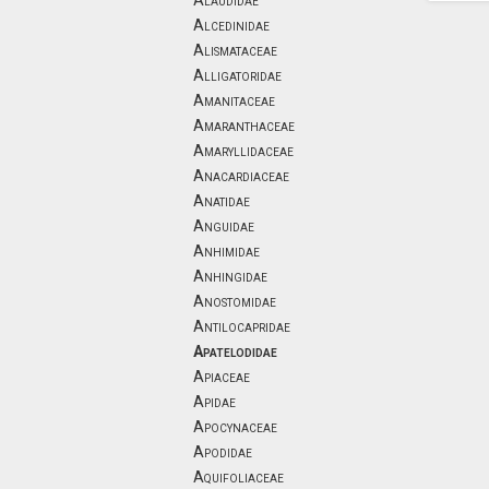
Alaudidae
Alcedinidae
Alismataceae
Alligatoridae
Amanitaceae
Amaranthaceae
Amaryllidaceae
Anacardiaceae
Anatidae
Anguidae
Anhimidae
Anhingidae
Anostomidae
Antilocapridae
Apatelodidae
Apiaceae
Apidae
Apocynaceae
Apodidae
Aquifoliaceae