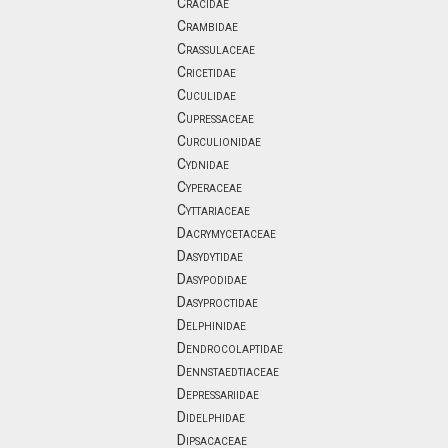
Cracidae
Crambidae
Crassulaceae
Cricetidae
Cuculidae
Cupressaceae
Curculionidae
Cydnidae
Cyperaceae
Cyttariaceae
Dacrymycetaceae
Dasydytidae
Dasypodidae
Dasyproctidae
Delphinidae
Dendrocolaptidae
Dennstaedtiaceae
Depressariidae
Didelphidae
Dipsacaceae