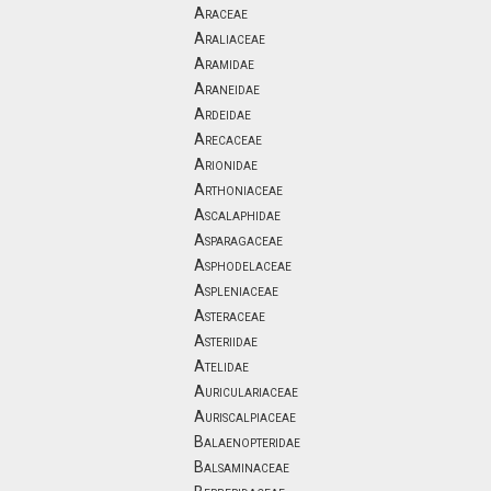
Araceae
Araliaceae
Aramidae
Araneidae
Ardeidae
Arecaceae
Arionidae
Arthoniaceae
Ascalaphidae
Asparagaceae
Asphodelaceae
Aspleniaceae
Asteraceae
Asteriidae
Atelidae
Auriculariaceae
Auriscalpiaceae
Balaenopteridae
Balsaminaceae