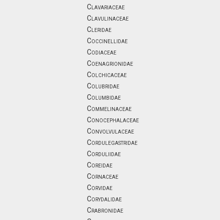
Clavariaceae
Clavulinaceae
Cleridae
Coccinellidae
Codiaceae
Coenagrionidae
Colchicaceae
Colubridae
Columbidae
Commelinaceae
Conocephalaceae
Convolvulaceae
Cordulegastridae
Corduliidae
Coreidae
Cornaceae
Corvidae
Corydalidae
Crabronidae