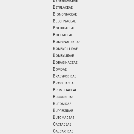
Berberidaceae
Betulaceae
Bignoniaceae
Blechnaceae
Bolbitiaceae
Boletaceae
Bombinatoridae
Bombycillidae
Bombyliidae
Boraginaceae
Bovidae
Bradypodidae
Brassicaceae
Bromeliaceae
Bucconidae
Bufonidae
Buprestidae
Butomaceae
Cactaceae
Calcariidae