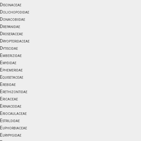
Discinaceae
Dolichopodidae
Donacobiidae
Drepanidae
Droseraceae
Dryopteridaceae
Dytiscidae
Emberizidae
Emydidae
Ephemeridae
Equisetaceae
Erebidae
Erethizontidae
Ericaceae
Erinaceidae
Eriocaulaceae
Estrildidae
Euphorbiaceae
Eurypygidae