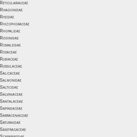
Reticulariaceae
Rhagionidae
Rheidae
Rhizophoraceae
Rhopalidae
Riodinidae
Romaleidae
Rosaceae
Rubiaceae
Russulaceae
Salicaceae
Salmonidae
Salticidae
Salviniaceae
Santalaceae
Sapindaceae
Sarraceniaceae
Saturniidae
Saxifragaceae
Scarabaeidae