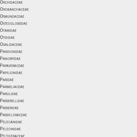
Orchidaceae
Orobanchaceae
Osmundaceae
Osteoglossidae
Otariidae
Otididae
Oxalidaceae
Pandionidae
Panorpidae
Papaveraceae
Papilionidae
Paridae
Parmeliaceae
Parulidae
Passerellidae
Passeridae
Passifloraceae
Pelecanidae
Pelecinidae
Peltigeraceae