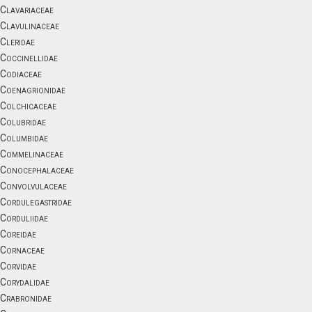
Clavariaceae
Clavulinaceae
Cleridae
Coccinellidae
Codiaceae
Coenagrionidae
Colchicaceae
Colubridae
Columbidae
Commelinaceae
Conocephalaceae
Convolvulaceae
Cordulegastridae
Corduliidae
Coreidae
Cornaceae
Corvidae
Corydalidae
Crabronidae