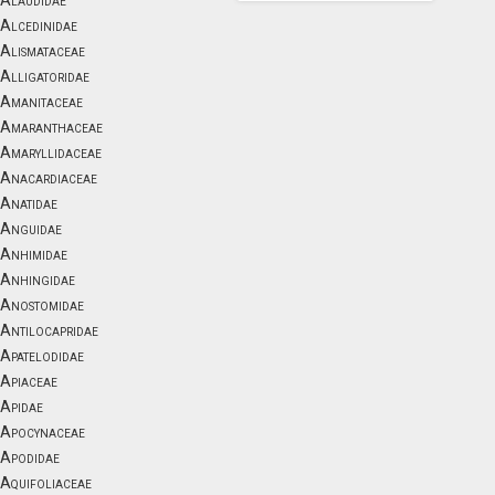
Alaudidae
Alcedinidae
Alismataceae
Alligatoridae
Amanitaceae
Amaranthaceae
Amaryllidaceae
Anacardiaceae
Anatidae
Anguidae
Anhimidae
Anhingidae
Anostomidae
Antilocapridae
Apatelodidae
Apiaceae
Apidae
Apocynaceae
Apodidae
Aquifoliaceae