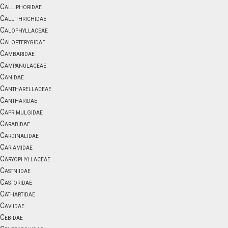
Calliphoridae
Callithrichidae
Calophyllaceae
Calopterygidae
Cambaridae
Campanulaceae
Canidae
Cantharellaceae
Cantharidae
Caprimulgidae
Carabidae
Cardinalidae
Cariamidae
Caryophyllaceae
Castniidae
Castoridae
Cathartidae
Caviidae
Cebidae