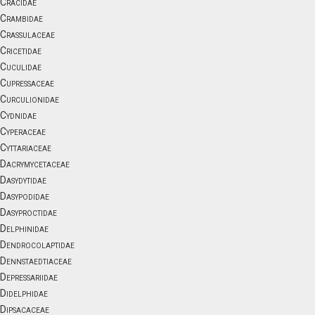
Cracidae
Crambidae
Crassulaceae
Cricetidae
Cuculidae
Cupressaceae
Curculionidae
Cydnidae
Cyperaceae
Cyttariaceae
Dacrymycetaceae
Dasydytidae
Dasypodidae
Dasyproctidae
Delphinidae
Dendrocolaptidae
Dennstaedtiaceae
Depressariidae
Didelphidae
Dipsacaceae