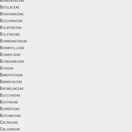
Berberidaceae
Betulaceae
Bignoniaceae
Blechnaceae
Bolbitiaceae
Boletaceae
Bombinatoridae
Bombycillidae
Bombyliidae
Boraginaceae
Bovidae
Bradypodidae
Brassicaceae
Bromeliaceae
Bucconidae
Bufonidae
Buprestidae
Butomaceae
Cactaceae
Calcariidae