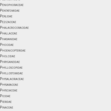
Peniophoraceae
Pentatomidae
Perlidae
Pezizaceae
Phalacrocoracidae
Phallaceae
Phasianidae
Phocidae
Phoenicopteridae
Pholcidae
Phryganeidae
Phylloscopidae
Phyllostomidae
Physalacriaceae
Physaraceae
Physciaceae
Picidae
Pieridae
Pinaceae