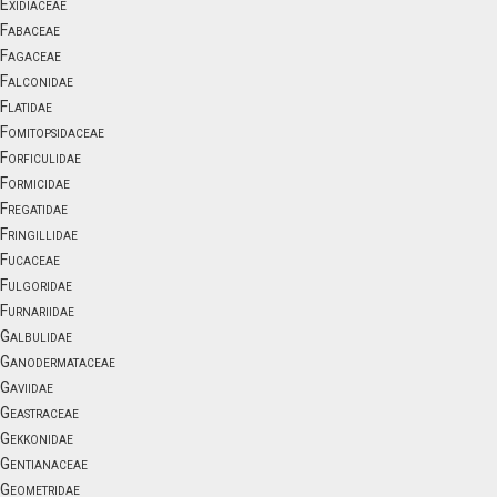
Exidiaceae
Fabaceae
Fagaceae
Falconidae
Flatidae
Fomitopsidaceae
Forficulidae
Formicidae
Fregatidae
Fringillidae
Fucaceae
Fulgoridae
Furnariidae
Galbulidae
Ganodermataceae
Gaviidae
Geastraceae
Gekkonidae
Gentianaceae
Geometridae