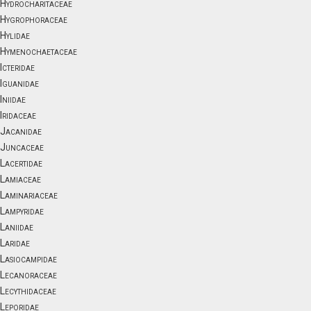
Hydrocharitaceae
Hygrophoraceae
Hylidae
Hymenochaetaceae
Icteridae
Iguanidae
Iniidae
Iridaceae
Jacanidae
Juncaceae
Lacertidae
Lamiaceae
Laminariaceae
Lampyridae
Laniidae
Laridae
Lasiocampidae
Lecanoraceae
Lecythidaceae
Leporidae