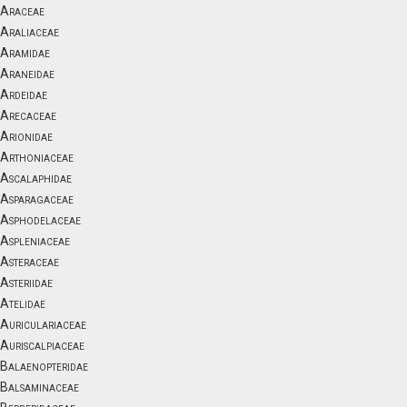
Araceae
Araliaceae
Aramidae
Araneidae
Ardeidae
Arecaceae
Arionidae
Arthoniaceae
Ascalaphidae
Asparagaceae
Asphodelaceae
Aspleniaceae
Asteraceae
Asteriidae
Atelidae
Auriculariaceae
Auriscalpiaceae
Balaenopteridae
Balsaminaceae