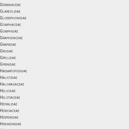
Geraniaceae
Glareolidae
Glossiphoniidae
Gomphaceae
Gomphidae
Graphidaceae
Grapsidae
Gruidae
Gryllidae
Gyrinidae
Haematopodidae
Halictidae
Haloragaceae
Helicidae
Helotiaceae
Hepialidae
Hericiaceae
Hesperiidae
Hirundinidae