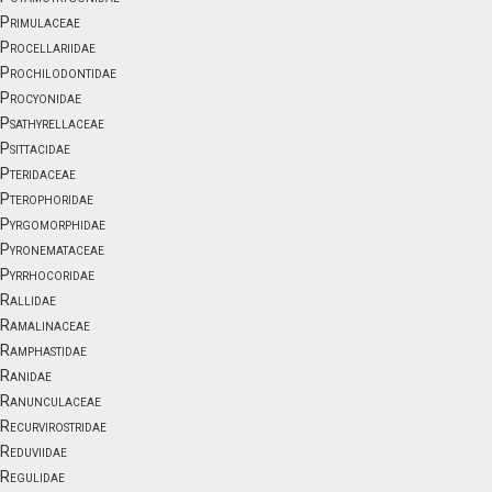
Primulaceae
Procellariidae
Prochilodontidae
Procyonidae
Psathyrellaceae
Psittacidae
Pteridaceae
Pterophoridae
Pyrgomorphidae
Pyronemataceae
Pyrrhocoridae
Rallidae
Ramalinaceae
Ramphastidae
Ranidae
Ranunculaceae
Recurvirostridae
Reduviidae
Regulidae