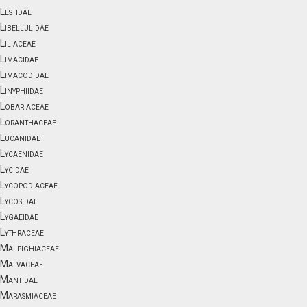
Lestidae
Libellulidae
Liliaceae
Limacidae
Limacodidae
Linyphiidae
Lobariaceae
Loranthaceae
Lucanidae
Lycaenidae
Lycidae
Lycopodiaceae
Lycosidae
Lygaeidae
Lythraceae
Malpighiaceae
Malvaceae
Mantidae
Marasmiaceae