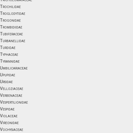
Trochilidae
Troglodytidae
Trogonidae
Trombidiidae
Tubiferaceae
Turbanellidae
Turdidae
Typhaceae
Tyrannidae
Umbilicariaceae
Upupidae
Ursidae
Velloziaceae
Verbenaceae
Vespertilionidae
Vespidae
Violaceae
Vireonidae
Vochysiaceae