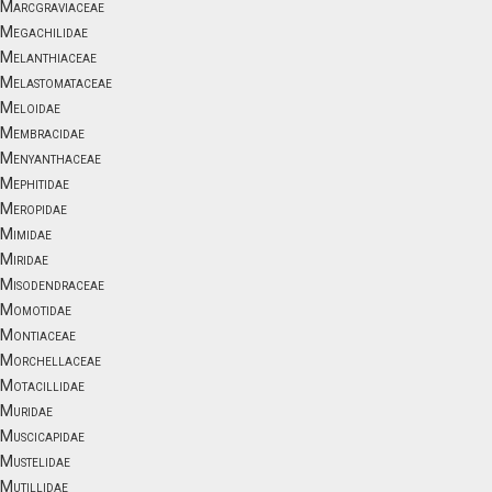
Marcgraviaceae
Megachilidae
Melanthiaceae
Melastomataceae
Meloidae
Membracidae
Menyanthaceae
Mephitidae
Meropidae
Mimidae
Miridae
Misodendraceae
Momotidae
Montiaceae
Morchellaceae
Motacillidae
Muridae
Muscicapidae
Mustelidae
Mutillidae