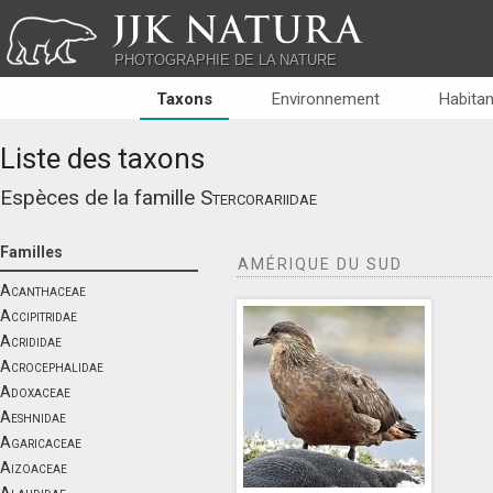
JJK NATURA
PHOTOGRAPHIE DE LA NATURE
Taxons
Environnement
Habitan
Liste des taxons
Espèces de la famille
Stercorariidae
Familles
AMÉRIQUE DU SUD
Acanthaceae
Accipitridae
Acrididae
Acrocephalidae
Adoxaceae
Aeshnidae
Agaricaceae
Aizoaceae