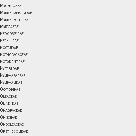
Mycenaceae
Myrmecophagidae
Myrmeleontidae
Myrtaceae
Neogosseidae
Nephilidae
Noctuidae
Nothofagaceae
Notodontidae
Nyctibiidae
Nymphaeaceae
Nymphalidae
Ocypodidae
Oleaceae
Olindiidae
Onagraceae
Oniscidae
Onocleaceae
Opisthocomidae