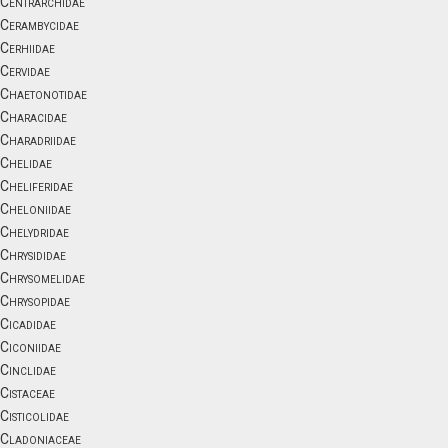
Centrarchidae
Cerambycidae
Cerhiidae
Cervidae
Chaetonotidae
Characidae
Charadriidae
Chelidae
Cheliferidae
Cheloniidae
Chelydridae
Chrysididae
Chrysomelidae
Chrysopidae
Cicadidae
Ciconiidae
Cinclidae
Cistaceae
Cisticolidae
Cladoniaceae