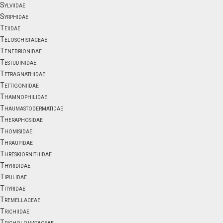
Sylviidae
Syrphidae
Teiidae
Teloschistaceae
Tenebrionidae
Testudinidae
Tetragnathidae
Tettigoniidae
Thamnophilidae
Thaumastodermatidae
Theraphosidae
Thomisidae
Thraupidae
Threskiornithidae
Thyrididae
Tipulidae
Tityridae
Tremellaceae
Trichiidae
Tricholomataceae