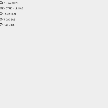
Xenodasyidae
Xenotrichulidae
Xylariaceae
Xyridaceae
Zygaenidae