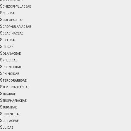
Schizophyllaceae
Sciuridae
Scolopacidae
Scrophulariaceae
Sebacinaceae
Silphidae
Sittidae
Solanaceae
Sphecidae
Spheniscidae
Sphingidae
Stercorariidae
Stereocaulaceae
Strigidae
Strophariaceae
Sturnidae
Succineidae
Suillaceae
Sulidae