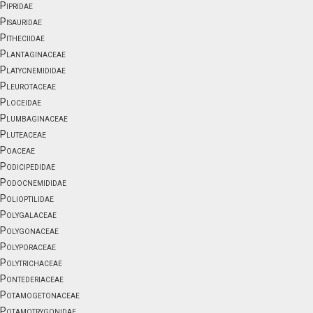
Pipridae
Pisauridae
Pitheciidae
Plantaginaceae
Platycnemididae
Pleurotaceae
Ploceidae
Plumbaginaceae
Pluteaceae
Poaceae
Podicipedidae
Podocnemididae
Polioptilidae
Polygalaceae
Polygonaceae
Polyporaceae
Polytrichaceae
Pontederiaceae
Potamogetonaceae
Potamotrygonidae