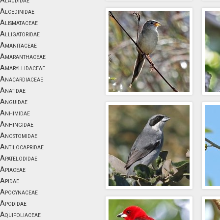
Alaudidae
Alcedinidae
Alismataceae
Alligatoridae
Amanitaceae
Amaranthaceae
Amaryllidaceae
Anacardiaceae
Anatidae
Anguidae
Anhimidae
Anhingidae
Anostomidae
Antilocapridae
Apatelodidae
Apiaceae
Apidae
Apocynaceae
Apodidae
Aquifoliaceae