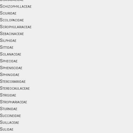
Schizophyllaceae
Sciuridae
Scolopacidae
Scrophulariaceae
Sebacinaceae
Silphidae
Sittidae
Solanaceae
Sphecidae
Spheniscidae
Sphingidae
Stercorariidae
Stereocaulaceae
Strigidae
Strophariaceae
Sturnidae
Succineidae
Suillaceae
Sulidae