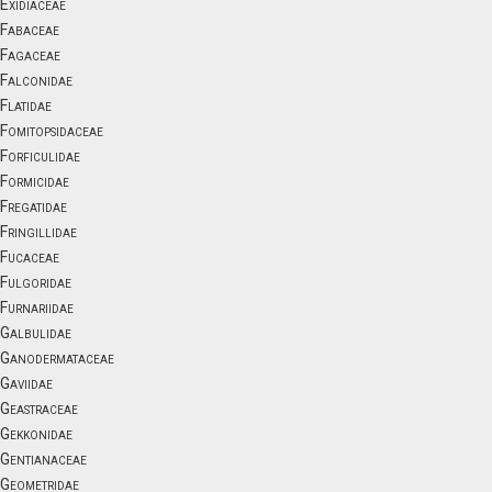
Exidiaceae
Fabaceae
Fagaceae
Falconidae
Flatidae
Fomitopsidaceae
Forficulidae
Formicidae
Fregatidae
Fringillidae
Fucaceae
Fulgoridae
Furnariidae
Galbulidae
Ganodermataceae
Gaviidae
Geastraceae
Gekkonidae
Gentianaceae
Geometridae