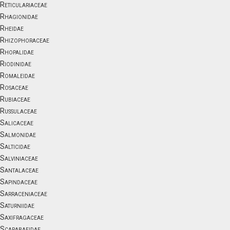
Reticulariaceae
Rhagionidae
Rheidae
Rhizophoraceae
Rhopalidae
Riodinidae
Romaleidae
Rosaceae
Rubiaceae
Russulaceae
Salicaceae
Salmonidae
Salticidae
Salviniaceae
Santalaceae
Sapindaceae
Sarraceniaceae
Saturniidae
Saxifragaceae
Scarabaeidae