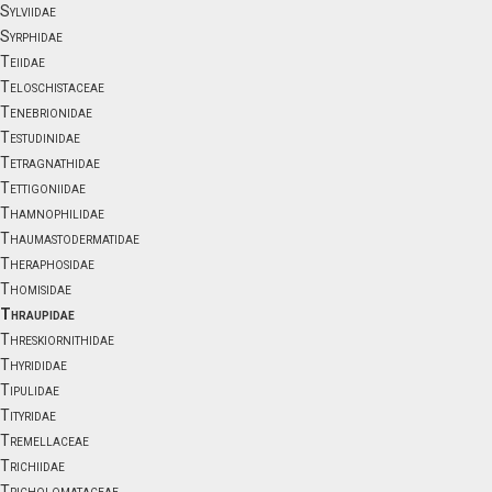
Sylviidae
Syrphidae
Teiidae
Teloschistaceae
Tenebrionidae
Testudinidae
Tetragnathidae
Tettigoniidae
Thamnophilidae
Thaumastodermatidae
Theraphosidae
Thomisidae
Thraupidae
Threskiornithidae
Thyrididae
Tipulidae
Tityridae
Tremellaceae
Trichiidae
Tricholomataceae