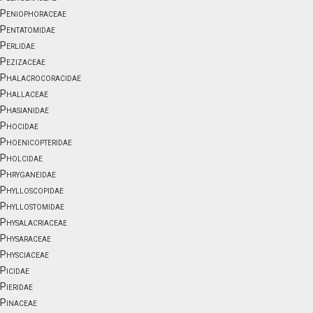
Peniophoraceae
Pentatomidae
Perlidae
Pezizaceae
Phalacrocoracidae
Phallaceae
Phasianidae
Phocidae
Phoenicopteridae
Pholcidae
Phryganeidae
Phylloscopidae
Phyllostomidae
Physalacriaceae
Physaraceae
Physciaceae
Picidae
Pieridae
Pinaceae