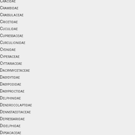
Cracidae
Crambidae
Crassulaceae
Cricetidae
Cuculidae
Cupressaceae
Curculionidae
Cydnidae
Cyperaceae
Cyttariaceae
Dacrymycetaceae
Dasydytidae
Dasypodidae
Dasyproctidae
Delphinidae
Dendrocolaptidae
Dennstaedtiaceae
Depressariidae
Didelphidae
Dipsacaceae