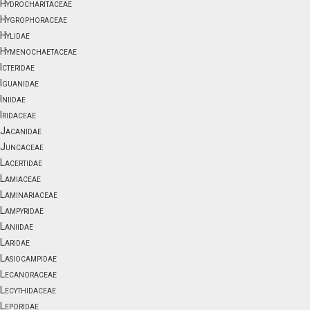
Hydrocharitaceae
Hygrophoraceae
Hylidae
Hymenochaetaceae
Icteridae
Iguanidae
Iniidae
Iridaceae
Jacanidae
Juncaceae
Lacertidae
Lamiaceae
Laminariaceae
Lampyridae
Laniidae
Laridae
Lasiocampidae
Lecanoraceae
Lecythidaceae
Leporidae