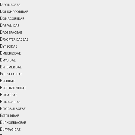
Discinaceae
Dolichopodidae
Donacobiidae
Drepanidae
Droseraceae
Dryopteridaceae
Dytiscidae
Emberizidae
Emydidae
Ephemeridae
Equisetaceae
Erebidae
Erethizontidae
Ericaceae
Erinaceidae
Eriocaulaceae
Estrildidae
Euphorbiaceae
Eurypygidae