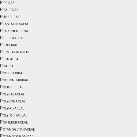
Pipridae
Pisauridae
Pitheciidae
Plantaginaceae
Platycnemididae
Pleurotaceae
Ploceidae
Plumbaginaceae
Pluteaceae
Poaceae
Podicipedidae
Podocnemididae
Polioptilidae
Polygalaceae
Polygonaceae
Polyporaceae
Polytrichaceae
Pontederiaceae
Potamogetonaceae
Potamotrygonidae