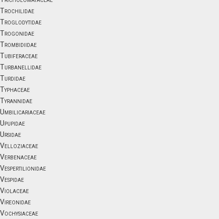
Trochilidae
Troglodytidae
Trogonidae
Trombidiidae
Tubiferaceae
Turbanellidae
Turdidae
Typhaceae
Tyrannidae
Umbilicariaceae
Upupidae
Ursidae
Velloziaceae
Verbenaceae
Vespertilionidae
Vespidae
Violaceae
Vireonidae
Vochysiaceae