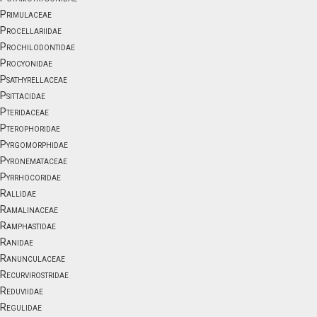
Primulaceae
Procellariidae
Prochilodontidae
Procyonidae
Psathyrellaceae
Psittacidae
Pteridaceae
Pterophoridae
Pyrgomorphidae
Pyronemataceae
Pyrrhocoridae
Rallidae
Ramalinaceae
Ramphastidae
Ranidae
Ranunculaceae
Recurvirostridae
Reduviidae
Regulidae