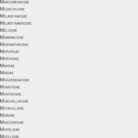
Marcgraviaceae
Megachilidae
Melanthiaceae
Melastomataceae
Meloidae
Membracidae
Menyanthaceae
Mephitidae
Meropidae
Mimidae
Miridae
Misodendraceae
Momotidae
Montiaceae
Morchellaceae
Motacillidae
Muridae
Muscicapidae
Mustelidae
Mutillidae