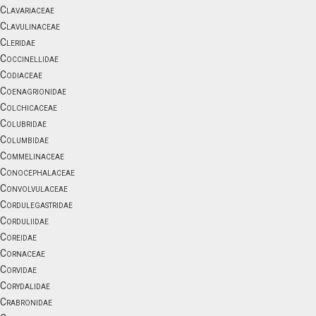
Clavariaceae
Clavulinaceae
Cleridae
Coccinellidae
Codiaceae
Coenagrionidae
Colchicaceae
Colubridae
Columbidae
Commelinaceae
Conocephalaceae
Convolvulaceae
Cordulegastridae
Corduliidae
Coreidae
Cornaceae
Corvidae
Corydalidae
Crabronidae