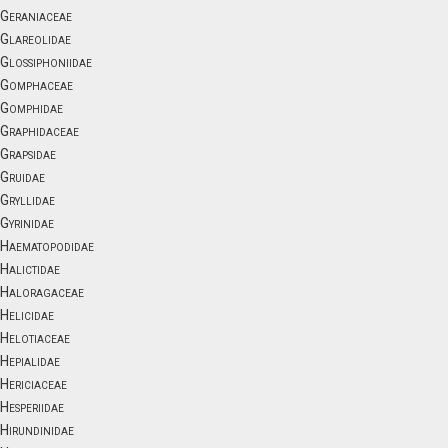
Geraniaceae
Glareolidae
Glossiphoniidae
Gomphaceae
Gomphidae
Graphidaceae
Grapsidae
Gruidae
Gryllidae
Gyrinidae
Haematopodidae
Halictidae
Haloragaceae
Helicidae
Helotiaceae
Hepialidae
Hericiaceae
Hesperiidae
Hirundinidae