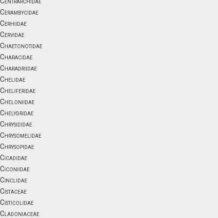
Centrarchidae
Cerambycidae
Cerhiidae
Cervidae
Chaetonotidae
Characidae
Charadriidae
Chelidae
Cheliferidae
Cheloniidae
Chelydridae
Chrysididae
Chrysomelidae
Chrysopidae
Cicadidae
Ciconiidae
Cinclidae
Cistaceae
Cisticolidae
Cladoniaceae