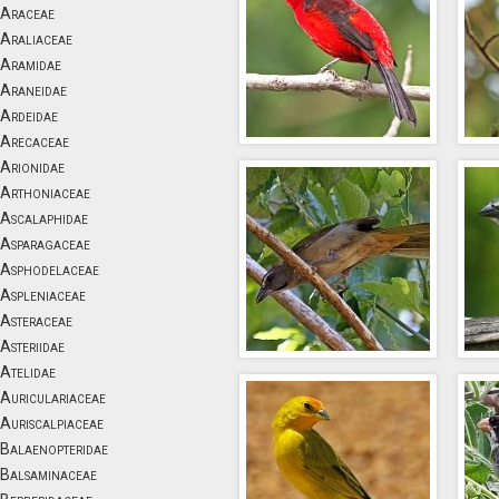
Araceae
Araliaceae
Aramidae
Araneidae
Ardeidae
Arecaceae
Arionidae
Arthoniaceae
Ascalaphidae
Asparagaceae
Asphodelaceae
Aspleniaceae
Asteraceae
Asteriidae
Atelidae
Auriculariaceae
Auriscalpiaceae
Balaenopteridae
Balsaminaceae