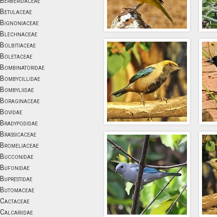
Berberidaceae
Betulaceae
Bignoniaceae
Blechnaceae
Bolbitiaceae
Boletaceae
Bombinatoridae
Bombycillidae
Bombyliidae
Boraginaceae
Bovidae
Bradypodidae
Brassicaceae
Bromeliaceae
Bucconidae
Bufonidae
Buprestidae
Butomaceae
Cactaceae
Calcariidae