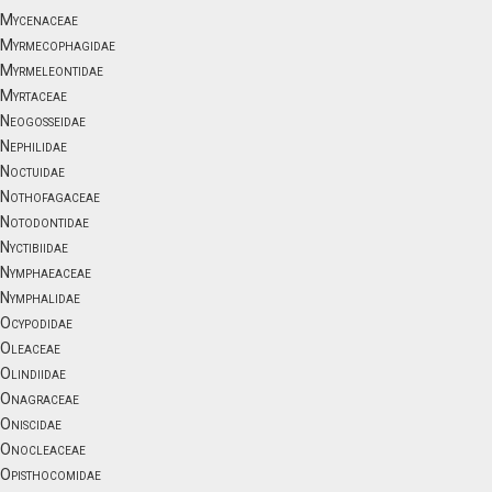
Mycenaceae
Myrmecophagidae
Myrmeleontidae
Myrtaceae
Neogosseidae
Nephilidae
Noctuidae
Nothofagaceae
Notodontidae
Nyctibiidae
Nymphaeaceae
Nymphalidae
Ocypodidae
Oleaceae
Olindiidae
Onagraceae
Oniscidae
Onocleaceae
Opisthocomidae