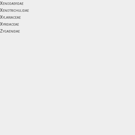
Xenodasyidae
Xenotrichulidae
Xylariaceae
Xyridaceae
Zygaenidae