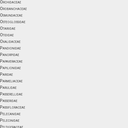
Orchidaceae
Orobanchaceae
Osmundaceae
Osteoglossidae
Otariidae
Otididae
Oxalidaceae
Pandionidae
Panorpidae
Papaveraceae
Papilionidae
Paridae
Parmeliaceae
Parulidae
Passerellidae
Passeridae
Passifloraceae
Pelecanidae
Pelecinidae
Peltigeraceae