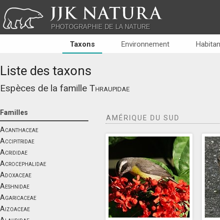
JJK NATURA
PHOTOGRAPHIE DE LA NATURE
Taxons
Environnement
Habitan
Liste des taxons
Espèces de la famille
Thraupidae
Familles
AMÉRIQUE DU SUD
Acanthaceae
Accipitridae
Acrididae
Acrocephalidae
Adoxaceae
Aeshnidae
Agaricaceae
Aizoaceae