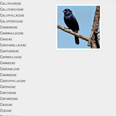
Calliphoridae
Callithrichidae
Calophyllaceae
Calopterygidae
Cambaridae
Campanulaceae
Canidae
Cantharellaceae
Cantharidae
Caprimulgidae
Carabidae
Cardinalidae
Cariamidae
Caryophyllaceae
Castniidae
Castoridae
Cathartidae
Caviidae
Cebidae