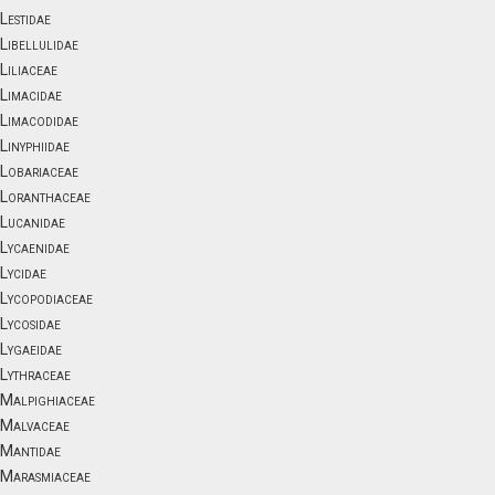
Lestidae
Libellulidae
Liliaceae
Limacidae
Limacodidae
Linyphiidae
Lobariaceae
Loranthaceae
Lucanidae
Lycaenidae
Lycidae
Lycopodiaceae
Lycosidae
Lygaeidae
Lythraceae
Malpighiaceae
Malvaceae
Mantidae
Marasmiaceae