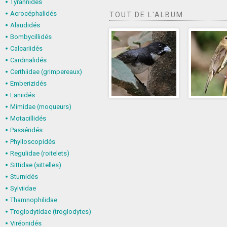
Tyrannidés
Acrocéphalidés
TOUT DE L'ALBUM
Alaudidés
Bombycillidés
Calcariidés
Cardinalidés
Certhiidae (grimpereaux)
Emberizidés
Laniidés
Mimidae (moqueurs)
Motacillidés
Passéridés
Phylloscopidés
Regulidae (roitelets)
Sittidae (sittelles)
Sturnidés
Sylviidae
Thamnophilidae
Troglodytidae (troglodytes)
Viréonidés