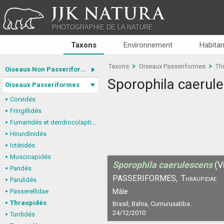
JJK NATURA
PHOTOGRAPHIE DE LA NATURE
Taxons
Environnement
Habitan
Taxons
Oiseaux Passeriformes
Th
Oiseaux Non Passeriformes
Sporophila caerul
Oiseaux Passeriformes
Corvidés
Fringillidés
Furnariidés et dendrocolaptidés
Hirundinidés
Ictéridés
Muscicapidés
Sporophila caerulescens
(V
Paridés
PASSERIFORMES,
Thraupidae
Parulidés
Passerellidae
Mâle.
Thraupidés
Brasil, Bahia, Cumuruxatiba.
24/12/2010
Turdidés