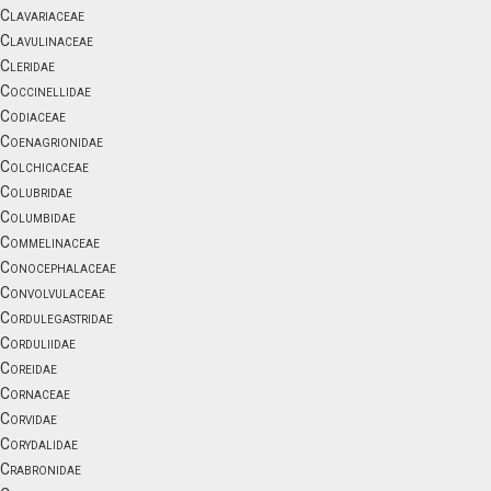
Clavariaceae
Clavulinaceae
Cleridae
Coccinellidae
Codiaceae
Coenagrionidae
Colchicaceae
Colubridae
Columbidae
Commelinaceae
Conocephalaceae
Convolvulaceae
Cordulegastridae
Corduliidae
Coreidae
Cornaceae
Corvidae
Corydalidae
Crabronidae