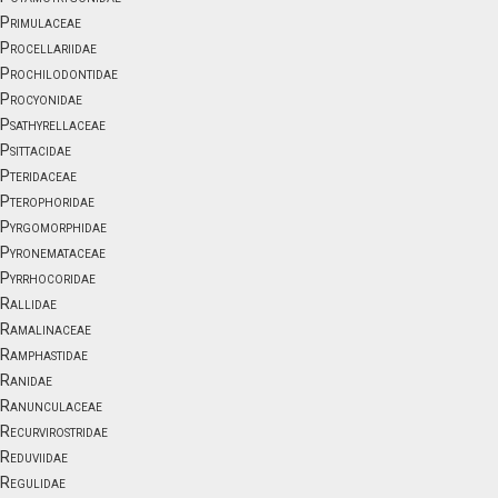
Primulaceae
Procellariidae
Prochilodontidae
Procyonidae
Psathyrellaceae
Psittacidae
Pteridaceae
Pterophoridae
Pyrgomorphidae
Pyronemataceae
Pyrrhocoridae
Rallidae
Ramalinaceae
Ramphastidae
Ranidae
Ranunculaceae
Recurvirostridae
Reduviidae
Regulidae