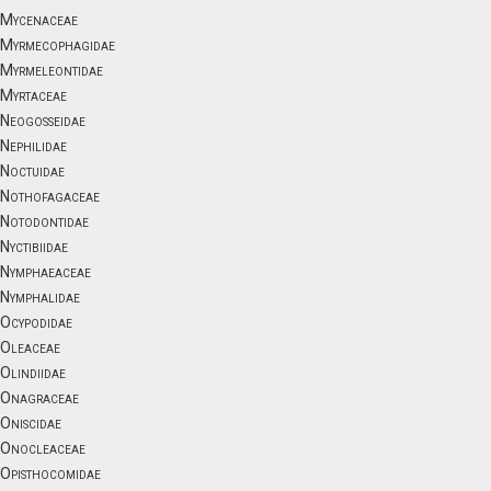
Mycenaceae
Myrmecophagidae
Myrmeleontidae
Myrtaceae
Neogosseidae
Nephilidae
Noctuidae
Nothofagaceae
Notodontidae
Nyctibiidae
Nymphaeaceae
Nymphalidae
Ocypodidae
Oleaceae
Olindiidae
Onagraceae
Oniscidae
Onocleaceae
Opisthocomidae