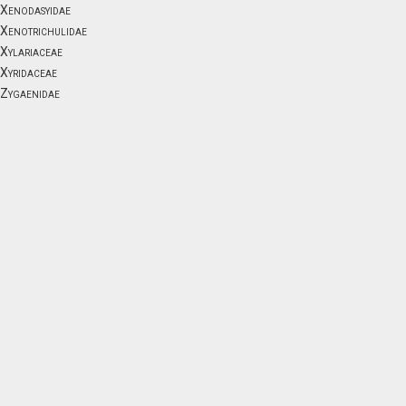
Xenodasyidae
Xenotrichulidae
Xylariaceae
Xyridaceae
Zygaenidae