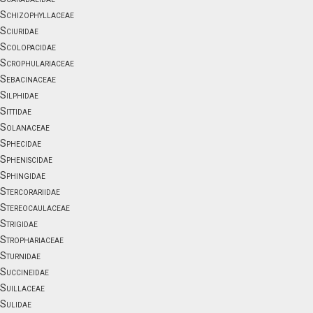
Schizophyllaceae
Sciuridae
Scolopacidae
Scrophulariaceae
Sebacinaceae
Silphidae
Sittidae
Solanaceae
Sphecidae
Spheniscidae
Sphingidae
Stercorariidae
Stereocaulaceae
Strigidae
Strophariaceae
Sturnidae
Succineidae
Suillaceae
Sulidae