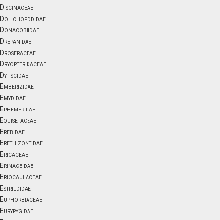
Discinaceae
Dolichopodidae
Donacobiidae
Drepanidae
Droseraceae
Dryopteridaceae
Dytiscidae
Emberizidae
Emydidae
Ephemeridae
Equisetaceae
Erebidae
Erethizontidae
Ericaceae
Erinaceidae
Eriocaulaceae
Estrildidae
Euphorbiaceae
Eurypygidae