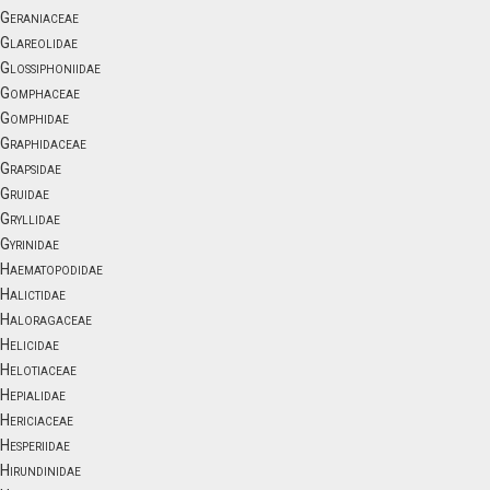
Geraniaceae
Glareolidae
Glossiphoniidae
Gomphaceae
Gomphidae
Graphidaceae
Grapsidae
Gruidae
Gryllidae
Gyrinidae
Haematopodidae
Halictidae
Haloragaceae
Helicidae
Helotiaceae
Hepialidae
Hericiaceae
Hesperiidae
Hirundinidae