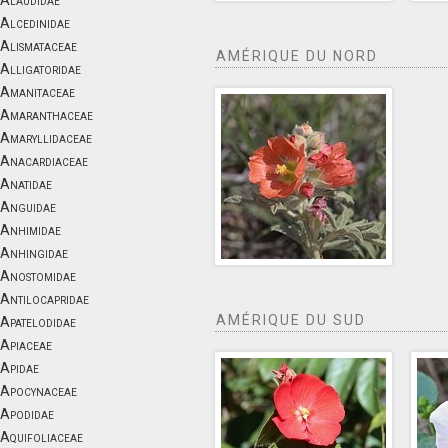
Alaudidae
Alcedinidae
Alismataceae
AMÉRIQUE DU NORD
Alligatoridae
Amanitaceae
Amaranthaceae
Amaryllidaceae
Anacardiaceae
Anatidae
Anguidae
Anhimidae
Anhingidae
Anostomidae
Antilocapridae
AMÉRIQUE DU SUD
Apatelodidae
Apiaceae
Apidae
Apocynaceae
Apodidae
Aquifoliaceae