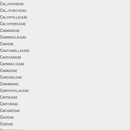
Calliphoridae
Callithrichidae
Calophyllaceae
Calopterygidae
Cambaridae
Campanulaceae
Canidae
Cantharellaceae
Cantharidae
Caprimulgidae
Carabidae
Cardinalidae
Cariamidae
Caryophyllaceae
Castniidae
Castoridae
Cathartidae
Caviidae
Cebidae