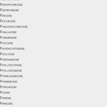
Peniophoraceae
Pentatomidae
Perlidae
Pezizaceae
Phalacrocoracidae
Phallaceae
Phasianidae
Phocidae
Phoenicopteridae
Pholcidae
Phryganeidae
Phylloscopidae
Phyllostomidae
Physalacriaceae
Physaraceae
Physciaceae
Picidae
Pieridae
Pinaceae