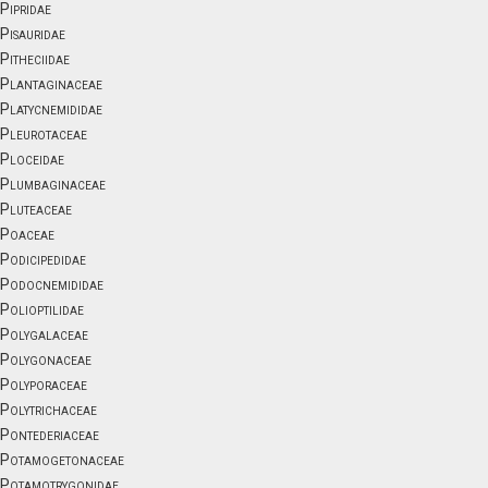
Pipridae
Pisauridae
Pitheciidae
Plantaginaceae
Platycnemididae
Pleurotaceae
Ploceidae
Plumbaginaceae
Pluteaceae
Poaceae
Podicipedidae
Podocnemididae
Polioptilidae
Polygalaceae
Polygonaceae
Polyporaceae
Polytrichaceae
Pontederiaceae
Potamogetonaceae
Potamotrygonidae