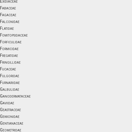
Exidiaceae
Fabaceae
Fagaceae
Falconidae
Flatidae
Fomitopsidaceae
Forficulidae
Formicidae
Fregatidae
Fringillidae
Fucaceae
Fulgoridae
Furnariidae
Galbulidae
Ganodermataceae
Gaviidae
Geastraceae
Gekkonidae
Gentianaceae
Geometridae