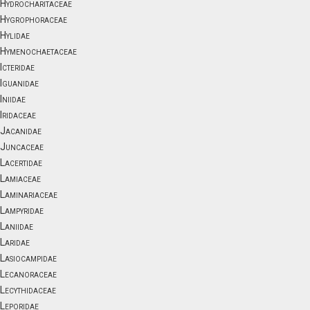
Hydrocharitaceae
Hygrophoraceae
Hylidae
Hymenochaetaceae
Icteridae
Iguanidae
Iniidae
Iridaceae
Jacanidae
Juncaceae
Lacertidae
Lamiaceae
Laminariaceae
Lampyridae
Laniidae
Laridae
Lasiocampidae
Lecanoraceae
Lecythidaceae
Leporidae