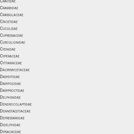
Cracidae
Crambidae
Crassulaceae
Cricetidae
Cuculidae
Cupressaceae
Curculionidae
Cydnidae
Cyperaceae
Cyttariaceae
Dacrymycetaceae
Dasydytidae
Dasypodidae
Dasyproctidae
Delphinidae
Dendrocolaptidae
Dennstaedtiaceae
Depressariidae
Didelphidae
Dipsacaceae