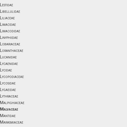
Lestidae
Libellulidae
Liliaceae
Limacidae
Limacodidae
Linyphiidae
Lobariaceae
Loranthaceae
Lucanidae
Lycaenidae
Lycidae
Lycopodiaceae
Lycosidae
Lygaeidae
Lythraceae
Malpighiaceae
Malvaceae
Mantidae
Marasmiaceae