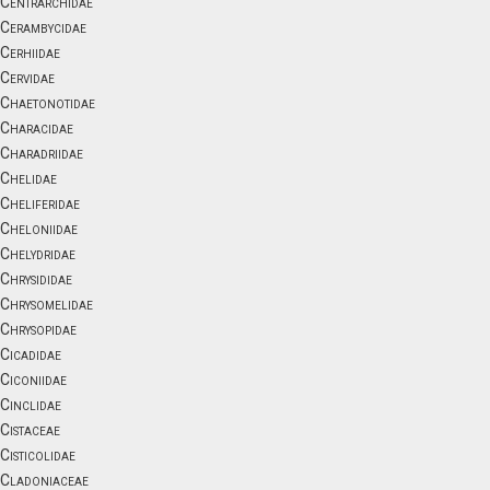
Centrarchidae
Cerambycidae
Cerhiidae
Cervidae
Chaetonotidae
Characidae
Charadriidae
Chelidae
Cheliferidae
Cheloniidae
Chelydridae
Chrysididae
Chrysomelidae
Chrysopidae
Cicadidae
Ciconiidae
Cinclidae
Cistaceae
Cisticolidae
Cladoniaceae