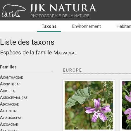
JJK NATURA
PHOTOGRAPHIE DE LA NATURE
Taxons
Environnement
Habitan
Liste des taxons
Espèces de la famille
Malvaceae
Familles
EUROPE
Acanthaceae
Accipitridae
Acrididae
Acrocephalidae
Adoxaceae
Aeshnidae
Agaricaceae
Aizoaceae