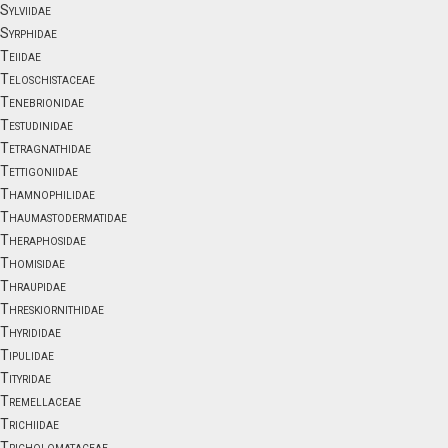
Sylviidae
Syrphidae
Teiidae
Teloschistaceae
Tenebrionidae
Testudinidae
Tetragnathidae
Tettigoniidae
Thamnophilidae
Thaumastodermatidae
Theraphosidae
Thomisidae
Thraupidae
Threskiornithidae
Thyrididae
Tipulidae
Tityridae
Tremellaceae
Trichiidae
Tricholomataceae