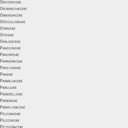
Orchidaceae
Orobanchaceae
Osmundaceae
Osteoglossidae
Otariidae
Otididae
Oxalidaceae
Pandionidae
Panorpidae
Papaveraceae
Papilionidae
Paridae
Parmeliaceae
Parulidae
Passerellidae
Passeridae
Passifloraceae
Pelecanidae
Pelecinidae
Peltigeraceae