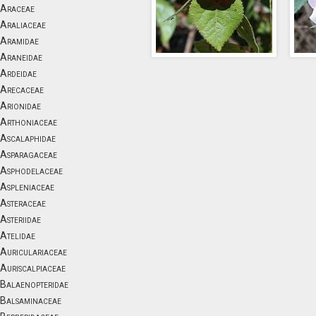
Araceae
Araliaceae
Aramidae
Araneidae
Ardeidae
Arecaceae
Arionidae
Arthoniaceae
Ascalaphidae
Asparagaceae
Asphodelaceae
Aspleniaceae
Asteraceae
Asteriidae
Atelidae
Auriculariaceae
Auriscalpiaceae
Balaenopteridae
Balsaminaceae