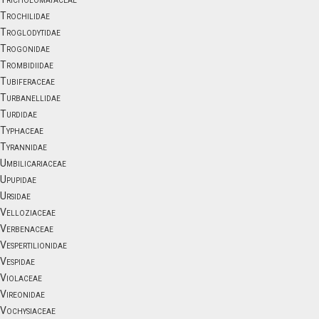
Trochilidae
Troglodytidae
Trogonidae
Trombidiidae
Tubiferaceae
Turbanellidae
Turdidae
Typhaceae
Tyrannidae
Umbilicariaceae
Upupidae
Ursidae
Velloziaceae
Verbenaceae
Vespertilionidae
Vespidae
Violaceae
Vireonidae
Vochysiaceae