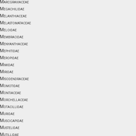
Marcgraviaceae
Megachilidae
Melanthiaceae
Melastomataceae
Meloidae
Membracidae
Menyanthaceae
Mephitidae
Meropidae
Mimidae
Miridae
Misodendraceae
Momotidae
Montiaceae
Morchellaceae
Motacillidae
Muridae
Muscicapidae
Mustelidae
Mutillidae