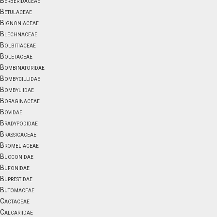
Berberidaceae
Betulaceae
Bignoniaceae
Blechnaceae
Bolbitiaceae
Boletaceae
Bombinatoridae
Bombycillidae
Bombyliidae
Boraginaceae
Bovidae
Bradypodidae
Brassicaceae
Bromeliaceae
Bucconidae
Bufonidae
Buprestidae
Butomaceae
Cactaceae
Calcariidae